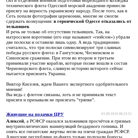
сил и отделения военной подготовки мореходного колледжа
технического флота Одесской морской академии принесли
присягу на верность украинскому народу. После того, как в
Сеть попали фотографии церемонии, многие не смогли
сдержать возмущения:
в героической Одессе отказались от
тельняшек
И речь не только об отсутствии тельняшек. Так, на
матросском воротнике (его еще называют «гюйсом») убрали
две полоски и оставили лишь одну. А ведь традиционно
считалось, что три полоски символизируют три славных
победы русского флота: в Гангутском, Чесменском и
Синопском сражении. При этом во втором и третьем
принимали участие корабли, которые позже вошли в состав
Черноморского флота, славную историю которого сейчас
пытается присвоить Украина.
Виктор Киселев, ждем Вашего экспертного одобрительного
мнения!
Вы ведь с флотом связаны, хоть и не принимали текст
присяги и призывали не присягать "тряпке".
Живущие на подачки ЦРУ
03.09.2019 08:23:51
Алексей
, а РСФСР оказался заложников просчётов и грязных
внутриполитических манипуляций бездарного гопника. И
опять все гигантские жертвы легли на плечи граждан РСФСР.
Азиатские республики де-факто только получали бонусы,