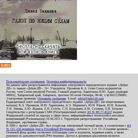
Пользовательское соглашение
,
Политика конфиденциальности
На данном сайте распространяется информация электронного периодического издания «Дебри-
ДВ» со знаком «Дебри-ДВ». 16+ Учредитель: Пронякин К.А. (член Союза журналистов
России, член Союза писателей России). Главный редактор: Харитонова И.Ю. Адрес редакции:
680032, Хабаровский край, Хабаровск, проспект 60-летия Октября, 88-46, т./ф.84212296081.
Электронная приемная:
Отправить сообщение
. E-mail:
editor@debri-dv.com
Редакционный совет электронного периодического издания «Дебри-ДВ» (на общественных
началах): К.А. Пронякин, И.Ю. Харитонова, А.Э. Мирмович, Ю.Н. Юрьев, Ю.В. Ковалев,
Л.Н. Левина, А.Ю. Жданов, Е.Н. Голубь, С.Н. Бурындин, Б.М. Сухинин, О.В. Егорова
Свидетельство о регистрации СМИ (Регистрационный номер)
ЭЛ № ФС77-45537
выдано
Федеральной службой по надзору в сфере связи, информационных технологий и массовых
коммуникаций (Роскомнадзор) 16.06.2011 г. Территория распространения: Российская
Федерация, зарубежные страны.
В 2006 г. проект «Дебри-ДВ» был создан как электронный частный архив, в соответствии с
ФЗ
№ 125 «Об архивном деле в Российской Федерации»
, согласно п. 2 ст. 13 «Создание архивов».
Основной фонд архива составляют публикации газет и журналов, изданные книги, а также
рукописи по дальневосточной (РФ) тематике. Доступ к архивным документам является