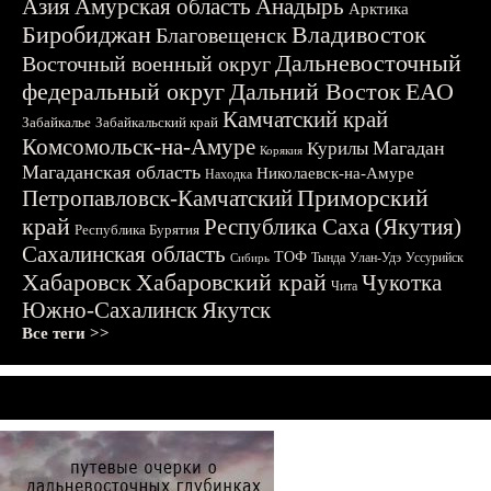
Азия
Амурская область
Анадырь
Арктика
Биробиджан
Владивосток
Благовещенск
Дальневосточный
Восточный военный округ
федеральный округ
Дальний Восток
ЕАО
Камчатский край
Забайкалье
Забайкальский край
Комсомольск-на-Амуре
Магадан
Курилы
Корякия
Магаданская область
Николаевск-на-Амуре
Находка
Приморский
Петропавловск-Камчатский
край
Республика Саха (Якутия)
Республика Бурятия
Сахалинская область
ТОФ
Тында
Улан-Удэ
Уссурийск
Сибирь
Хабаровск
Хабаровский край
Чукотка
Чита
Южно-Сахалинск
Якутск
Все теги >>