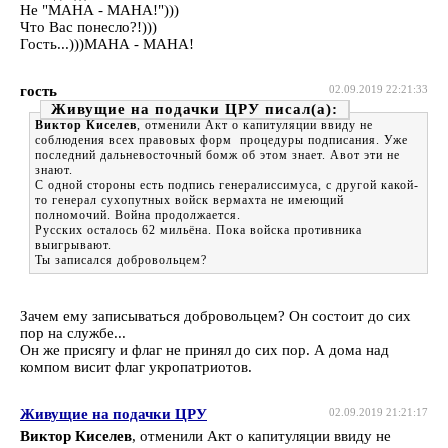
Не "МАНА - МАНА!")))
Что Вас понесло?!)))
Гость...)))МАНА - МАНА!
гость
02.09.2019 22:21:33
Живущие на подачки ЦРУ
Виктор Киселев
, отменили Акт о капитуляции ввиду не
соблюдения всех правовых форм процедуры подписания. Уже
последний дальневосточный бомж об этом знает. Авот эти не
знают.
С одной стороны есть подпись генералиссимуса, с другой какой-
то генерал сухопутных войск вермахта не имеющий
полномочий. Война продолжается.
Русских осталось 62 мильёна. Пока войска противника
выигрывают.
Ты записался добровольцем?
Зачем ему записываться добровольцем? Он состоит до сих
пор на службе...
Он же присягу и флаг не принял до сих пор. А дома над
компом висит флаг укропатриотов.
Живущие на подачки ЦРУ
02.09.2019 21:21:17
Виктор Киселев
, отменили Акт о капитуляции ввиду не