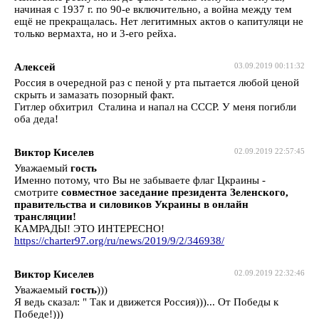
начиная с 1937 г. по 90-е включительно, а война между тем
ещё не прекращалась. Нет легитимных актов о капитуляци не
только вермахта, но и 3-его рейха.
Алексей
03.09.2019 00:11:32
Россия в очередной раз с пеной у рта пытается любой ценой
скрыть и замазать позорный факт.
Гитлер обхитрил Сталина и напал на СССР. У меня погибли
оба деда!
Виктор Киселев
02.09.2019 22:57:45
Уважаемый
гость
Именно потому, что Вы не забываете флаг Цкраины -
смотрите
совместное заседание президента Зеленского,
правительства и силовиков Украины в онлайн
трансляции!
КАМРАДЫ! ЭТО ИНТЕРЕСНО!
https://charter97.org/ru/news/2019/9/2/346938/
Виктор Киселев
02.09.2019 22:32:46
Уважаемый
гость
)))
Я ведь сказал: " Так и движется Россия)))... От Победы к
Победе!)))