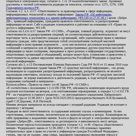
открытым в электронном виде, согласно п. 1 ст. 24 вышеобозначенного закона. Архивные
документы к частной собственности редакции не относятся, согласно ст.ст. 1275, 1276, 1306
Гражданского кодекса РФ
.
Согласно ч.2. п.3. ст.17 «Ответственность за правонарушения в сфере информации,
информационных технологий и защиты информации»
Закона РФ «Об информации,
информационных технологиях и о защите информации» (ФЗ-149 от 27.07.06 г.)
архив «Дебри-
ДВ», хранящий информацию, гражданско-правовую ответственность за распространение
информации не несет. Сайт и редакция основываются и работают на основании ст.8 «Право на
доступ к информации» ФЗ-149.
Согласно пп.3,4,6 ст.57 Закона РФ «О СМИ», «Редакция, главный редактор, журналист не несут
ответственности за распространение сведений, не соответствующих действительности и
порочащих честь и достоинство граждан и организаций, либо ущемляющих права и законные
интересы граждан, либо представляющих собой злоупотребление свободой массовой
информации и (или) правами журналиста: ...если они являются дословным воспроизведением
сообщений и материалов или их фрагментов, распространенных другим средством массовой
информации (а также сообщения, переданные в пресс-релизах и информация государственных,
общественных организаций и объединений), которое может быть установлено и привлечено к
ответственности за данное нарушение законодательства Российской Федерации о средствах
массовой информации».
Согласно абз.3, п.13 Постановления Пленума Верховного Суда РФ №16 от 15 июня 2010 года
«О практике применения судами Закона РФ «О средствах массовой информации», «по делам,
вытекающим из содержания распространенной информации, распространитель не является
надлежащим ответчиком, поскольку исходя из положений Закона РФ «О средствах массовой
информации» не вправе вмешиваться в деятельность редакции, в ходе которой определяется
содержание сообщений и материалов».
Воспользуйтесь «Правом на ответ» (ст.46 Закона РФ «О СМИ»).
«В соответствии с положением ч.3 ст.196 ГПК РФ, обязанность компенсации морального вреда
подлежит возложению на авторов, а по опубликованию опровержения, в порядке ч.2 ст.152 ГК
РФ - на учредителя и главного редактор», - из апелляционного определения Хабаровского
краевого суда от 22.08.2012 г. (дело №33-5325/2012) председательствующего И.И.Куликовой,
судей С.И.Дорожко, Н.В.Пестовой.
Мнения авторов материалов не всегда совпадают с позицией редакции. Редакция не вступает в
переписку с авторами.
Редакция не несет ответственность за содержание внешних ссылок и комментариев. За них
ответственны, соответственно, исключительно их правообладатели и авторы. Комментарии на
сайте приравнены к выражению мнения. Блоги и форум не входят в электронное периодическое
издание «Дебри-ДВ», ответственность за достоверность и наполняемость несут авторы.
Политические опросы/голосования проводятся согласно ч.2. ст.46 «Опросы общественного
мнения» Федерального закона от 12.06.2002 г. № 67-ФЗ «Об основных гарантиях
избирательных прав и права на участие в референдуме граждан Российской Федерации»;
считать, там где не указано: лицо (лица), заказавшее (заказавших) проведение опроса и