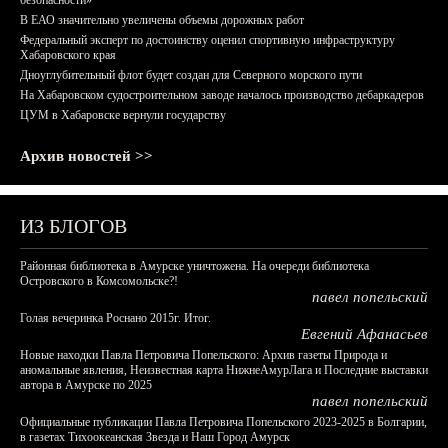
безопасности»
В ЕАО значительно увеличены объемы дорожных работ
Федеральный эксперт по достоинству оценил спортивную инфраструктуру
Хабаровского края
Дноуглубительный флот будет создан для Северного морского пути
На Хабаровском судостроительном заводе началось производство дебаркадеров
ЦУМ в Хабаровске вернули государству
Архив новостей >>
ИЗ БЛОГОВ
Районная библиотека в Амурске уничтожена. На очереди библиотека
Островского в Комсомольске?!
павел попельский
Голая вечеринка Роснано 2015г. Итог.
Евгений Афанасьев
Новые находки Павла Петровича Попельского: Архив газеты Природа и
аномальные явления, Неизвестная карта НижнеАмурЛага и Последние выставки
автора в Амурске по 2025
павел попельский
Официальные публикации Павла Петровича Попельского 2023-2025 в Болгарии,
в газетах Тихоокеанская Звезда и Наш Город Амурск