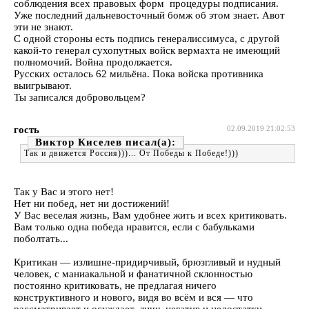
соблюдения всех правовых форм процедуры подписания.
Уже последний дальневосточный бомж об этом знает. Авот
эти не знают.
С одной стороны есть подпись генералиссимуса, с другой
какой-то генерал сухопутных войск вермахта не имеющий
полномочий. Война продолжается.
Русских осталось 62 мильёна. Пока войска противника
выигрывают.
Ты записался добровольцем?
гость
02.09.2019 21:02:53
Виктор Киселев
Так и движется Россия)))... От Победы к Победе!)))
Так у Вас и этого нет!
Нет ни побед, нет ни достижений!
У Вас веселая жизнь, Вам удобнее жить и всех критиковать.
Вам только одна победа нравится, если с бабульками
поболтать...
Критикан — излишне-придирчивый, брюзгливый и нудный
человек, с маниакальной и фанатичной склонностью
постоянно критиковать, не предлагая ничего
конструктивного и нового, видя во всём и вся — что
рассматривает и осуждает, лишь негатив и недостатки.