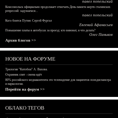
павел попельский
Комсомольск официально продолжает отмечать День памяти жертв сталинских
репрессий: задумаемся...
павел попельский
Кого боится Путин: Сергей Фургал
Евгений Афанасьев
Повышение платы в автобусах за проезд: кто виноват, и что делать?
Олег Паньков
Архив блогов >>
НОВОЕ НА ФОРУМЕ
Трилогия "Китобои" А. Вахова.
Охранник спит - смена идёт
80% российского медиаконтента это телевидение для пациентов психдиспансера
и наркологии.
Перейти на форум >>
ОБЛАКО ТЕГОВ