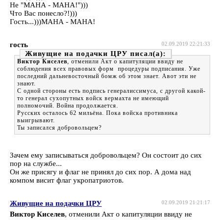
Не "МАНА - МАНА!")))
Что Вас понесло?!)))
Гость...)))МАНА - МАНА!
гость
02.09.2019 22:21:33
Живущие на подачки ЦРУ
Виктор Киселев
, отменили Акт о капитуляции ввиду не
соблюдения всех правовых форм процедуры подписания. Уже
последний дальневосточный бомж об этом знает. Авот эти не
знают.
С одной стороны есть подпись генералиссимуса, с другой какой-
то генерал сухопутных войск вермахта не имеющий
полномочий. Война продолжается.
Русских осталось 62 мильёна. Пока войска противника
выигрывают.
Ты записался добровольцем?
Зачем ему записываться добровольцем? Он состоит до сих
пор на службе...
Он же присягу и флаг не принял до сих пор. А дома над
компом висит флаг укропатриотов.
Живущие на подачки ЦРУ
02.09.2019 21:21:17
Виктор Киселев
, отменили Акт о капитуляции ввиду не