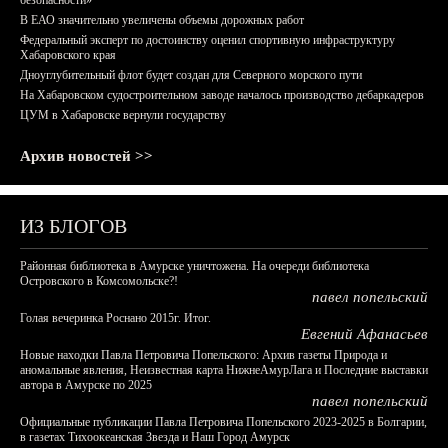
безопасности»
В ЕАО значительно увеличены объемы дорожных работ
Федеральный эксперт по достоинству оценил спортивную инфраструктуру
Хабаровского края
Дноуглубительный флот будет создан для Северного морского пути
На Хабаровском судостроительном заводе началось производство дебаркадеров
ЦУМ в Хабаровске вернули государству
Архив новостей >>
ИЗ БЛОГОВ
Районная библиотека в Амурске уничтожена. На очереди библиотека
Островского в Комсомольске?!
павел попельский
Голая вечеринка Роснано 2015г. Итог.
Евгений Афанасьев
Новые находки Павла Петровича Попельского: Архив газеты Природа и
аномальные явления, Неизвестная карта НижнеАмурЛага и Последние выставки
автора в Амурске по 2025
павел попельский
Официальные публикации Павла Петровича Попельского 2023-2025 в Болгарии,
в газетах Тихоокеанская Звезда и Наш Город Амурск