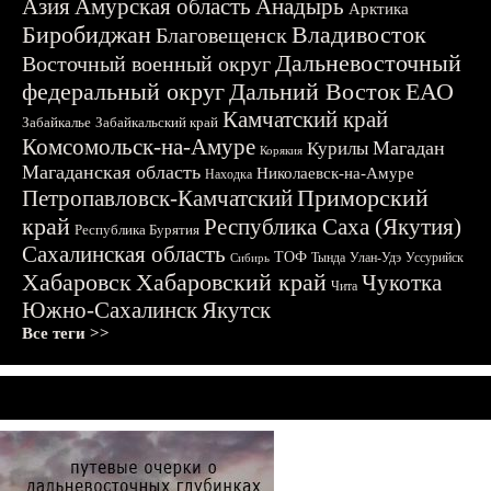
Азия
Амурская область
Анадырь
Арктика
Биробиджан
Владивосток
Благовещенск
Дальневосточный
Восточный военный округ
федеральный округ
Дальний Восток
ЕАО
Камчатский край
Забайкалье
Забайкальский край
Комсомольск-на-Амуре
Магадан
Курилы
Корякия
Магаданская область
Николаевск-на-Амуре
Находка
Приморский
Петропавловск-Камчатский
край
Республика Саха (Якутия)
Республика Бурятия
Сахалинская область
ТОФ
Тында
Улан-Удэ
Уссурийск
Сибирь
Хабаровск
Хабаровский край
Чукотка
Чита
Южно-Сахалинск
Якутск
Все теги >>