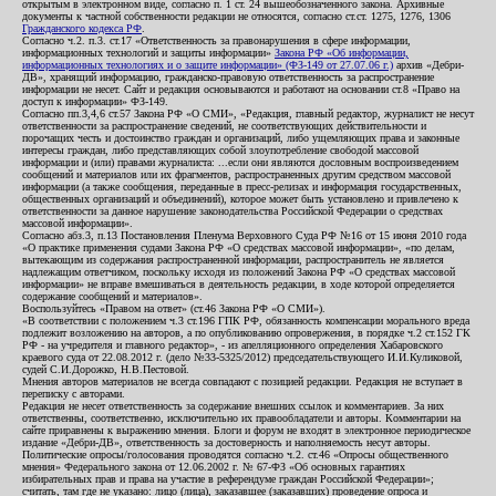
открытым в электронном виде, согласно п. 1 ст. 24 вышеобозначенного закона. Архивные
документы к частной собственности редакции не относятся, согласно ст.ст. 1275, 1276, 1306
Гражданского кодекса РФ
.
Согласно ч.2. п.3. ст.17 «Ответственность за правонарушения в сфере информации,
информационных технологий и защиты информации»
Закона РФ «Об информации,
информационных технологиях и о защите информации» (ФЗ-149 от 27.07.06 г.)
архив «Дебри-
ДВ», хранящий информацию, гражданско-правовую ответственность за распространение
информации не несет. Сайт и редакция основываются и работают на основании ст.8 «Право на
доступ к информации» ФЗ-149.
Согласно пп.3,4,6 ст.57 Закона РФ «О СМИ», «Редакция, главный редактор, журналист не несут
ответственности за распространение сведений, не соответствующих действительности и
порочащих честь и достоинство граждан и организаций, либо ущемляющих права и законные
интересы граждан, либо представляющих собой злоупотребление свободой массовой
информации и (или) правами журналиста: ...если они являются дословным воспроизведением
сообщений и материалов или их фрагментов, распространенных другим средством массовой
информации (а также сообщения, переданные в пресс-релизах и информация государственных,
общественных организаций и объединений), которое может быть установлено и привлечено к
ответственности за данное нарушение законодательства Российской Федерации о средствах
массовой информации».
Согласно абз.3, п.13 Постановления Пленума Верховного Суда РФ №16 от 15 июня 2010 года
«О практике применения судами Закона РФ «О средствах массовой информации», «по делам,
вытекающим из содержания распространенной информации, распространитель не является
надлежащим ответчиком, поскольку исходя из положений Закона РФ «О средствах массовой
информации» не вправе вмешиваться в деятельность редакции, в ходе которой определяется
содержание сообщений и материалов».
Воспользуйтесь «Правом на ответ» (ст.46 Закона РФ «О СМИ»).
«В соответствии с положением ч.3 ст.196 ГПК РФ, обязанность компенсации морального вреда
подлежит возложению на авторов, а по опубликованию опровержения, в порядке ч.2 ст.152 ГК
РФ - на учредителя и главного редактор», - из апелляционного определения Хабаровского
краевого суда от 22.08.2012 г. (дело №33-5325/2012) председательствующего И.И.Куликовой,
судей С.И.Дорожко, Н.В.Пестовой.
Мнения авторов материалов не всегда совпадают с позицией редакции. Редакция не вступает в
переписку с авторами.
Редакция не несет ответственность за содержание внешних ссылок и комментариев. За них
ответственны, соответственно, исключительно их правообладатели и авторы. Комментарии на
сайте приравнены к выражению мнения. Блоги и форум не входят в электронное периодическое
издание «Дебри-ДВ», ответственность за достоверность и наполняемость несут авторы.
Политические опросы/голосования проводятся согласно ч.2. ст.46 «Опросы общественного
мнения» Федерального закона от 12.06.2002 г. № 67-ФЗ «Об основных гарантиях
избирательных прав и права на участие в референдуме граждан Российской Федерации»;
считать, там где не указано: лицо (лица), заказавшее (заказавших) проведение опроса и