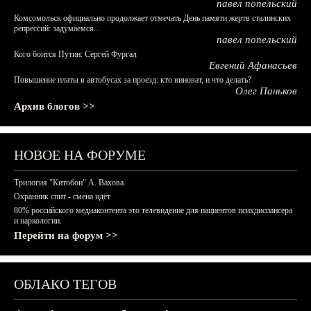
павел попельский
Комсомольск официально продолжает отмечать День памяти жертв сталинских
репрессий: задумаемся...
павел попельский
Кого боится Путин: Сергей Фургал
Евгений Афанасьев
Повышение платы в автобусах за проезд: кто виноват, и что делать?
Олег Паньков
Архив блогов >>
НОВОЕ НА ФОРУМЕ
Трилогия "Китобои" А. Вахова.
Охранник спит - смена идёт
80% российского медиаконтента это телевидение для пациентов психдиспансера
и наркологии.
Перейти на форум >>
ОБЛАКО ТЕГОВ