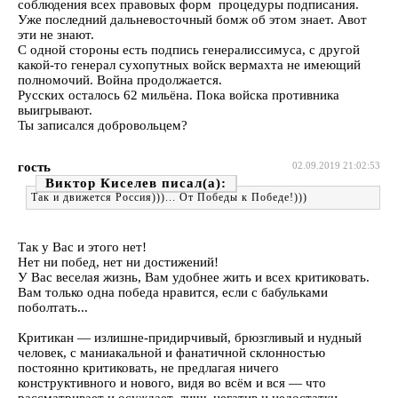
соблюдения всех правовых форм процедуры подписания.
Уже последний дальневосточный бомж об этом знает. Авот
эти не знают.
С одной стороны есть подпись генералиссимуса, с другой
какой-то генерал сухопутных войск вермахта не имеющий
полномочий. Война продолжается.
Русских осталось 62 мильёна. Пока войска противника
выигрывают.
Ты записался добровольцем?
гость
02.09.2019 21:02:53
Виктор Киселев
Так и движется Россия)))... От Победы к Победе!)))
Так у Вас и этого нет!
Нет ни побед, нет ни достижений!
У Вас веселая жизнь, Вам удобнее жить и всех критиковать.
Вам только одна победа нравится, если с бабульками
поболтать...
Критикан — излишне-придирчивый, брюзгливый и нудный
человек, с маниакальной и фанатичной склонностью
постоянно критиковать, не предлагая ничего
конструктивного и нового, видя во всём и вся — что
рассматривает и осуждает, лишь негатив и недостатки.