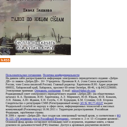
Пользовательское соглашение
,
Политика конфиденциальности
На данном сайте распространяется информация электронного периодического издания «Дебри-
ДВ» со знаком «Дебри-ДВ». 16+ Учредитель: Пронякин К.А. (член Союза журналистов
России, член Союза писателей России). Главный редактор: Харитонова И.Ю. Адрес редакции:
680032, Хабаровский край, Хабаровск, проспект 60-летия Октября, 88-46, т./ф.84212296081.
Электронная приемная:
Отправить сообщение
. E-mail:
editor@debri-dv.com
Редакционный совет электронного периодического издания «Дебри-ДВ» (на общественных
началах): К.А. Пронякин, И.Ю. Харитонова, А.Э. Мирмович, Ю.Н. Юрьев, Ю.В. Ковалев,
Л.Н. Левина, А.Ю. Жданов, Е.Н. Голубь, С.Н. Бурындин, Б.М. Сухинин, О.В. Егорова
Свидетельство о регистрации СМИ (Регистрационный номер)
ЭЛ № ФС77-45537
выдано
Федеральной службой по надзору в сфере связи, информационных технологий и массовых
коммуникаций (Роскомнадзор) 16.06.2011 г. Территория распространения: Российская
Федерация, зарубежные страны.
В 2006 г. проект «Дебри-ДВ» был создан как электронный частный архив, в соответствии с
ФЗ
№ 125 «Об архивном деле в Российской Федерации»
, согласно п. 2 ст. 13 «Создание архивов».
Основной фонд архива составляют публикации газет и журналов, изданные книги, а также
рукописи по дальневосточной (РФ) тематике. Доступ к архивным документам является