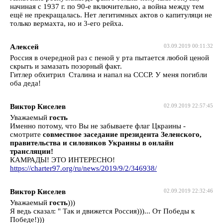
начиная с 1937 г. по 90-е включительно, а война между тем
ещё не прекращалась. Нет легитимных актов о капитуляци не
только вермахта, но и 3-его рейха.
Алексей
03.09.2019 00:11:32
Россия в очередной раз с пеной у рта пытается любой ценой
скрыть и замазать позорный факт.
Гитлер обхитрил Сталина и напал на СССР. У меня погибли
оба деда!
Виктор Киселев
02.09.2019 22:57:45
Уважаемый
гость
Именно потому, что Вы не забываете флаг Цкраины -
смотрите
совместное заседание президента Зеленского,
правительства и силовиков Украины в онлайн
трансляции!
КАМРАДЫ! ЭТО ИНТЕРЕСНО!
https://charter97.org/ru/news/2019/9/2/346938/
Виктор Киселев
02.09.2019 22:32:46
Уважаемый
гость
)))
Я ведь сказал: " Так и движется Россия)))... От Победы к
Победе!)))