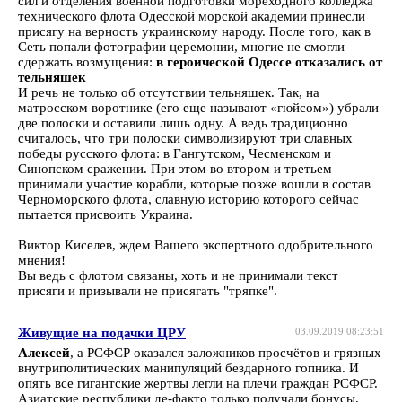
сил и отделения военной подготовки мореходного колледжа
технического флота Одесской морской академии принесли
присягу на верность украинскому народу. После того, как в
Сеть попали фотографии церемонии, многие не смогли
сдержать возмущения:
в героической Одессе отказались от
тельняшек
И речь не только об отсутствии тельняшек. Так, на
матросском воротнике (его еще называют «гюйсом») убрали
две полоски и оставили лишь одну. А ведь традиционно
считалось, что три полоски символизируют три славных
победы русского флота: в Гангутском, Чесменском и
Синопском сражении. При этом во втором и третьем
принимали участие корабли, которые позже вошли в состав
Черноморского флота, славную историю которого сейчас
пытается присвоить Украина.
Виктор Киселев, ждем Вашего экспертного одобрительного
мнения!
Вы ведь с флотом связаны, хоть и не принимали текст
присяги и призывали не присягать "тряпке".
Живущие на подачки ЦРУ
03.09.2019 08:23:51
Алексей
, а РСФСР оказался заложников просчётов и грязных
внутриполитических манипуляций бездарного гопника. И
опять все гигантские жертвы легли на плечи граждан РСФСР.
Азиатские республики де-факто только получали бонусы,