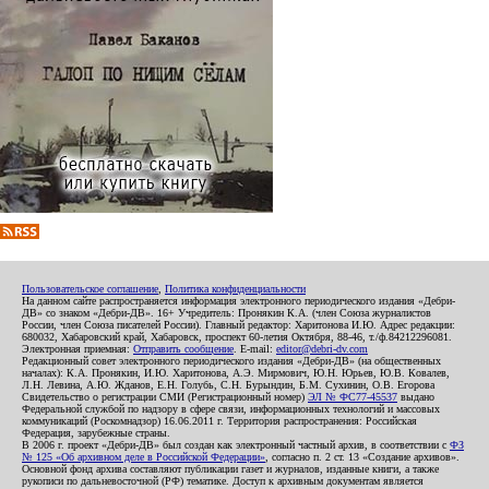
Пользовательское соглашение
,
Политика конфиденциальности
На данном сайте распространяется информация электронного периодического издания «Дебри-
ДВ» со знаком «Дебри-ДВ». 16+ Учредитель: Пронякин К.А. (член Союза журналистов
России, член Союза писателей России). Главный редактор: Харитонова И.Ю. Адрес редакции:
680032, Хабаровский край, Хабаровск, проспект 60-летия Октября, 88-46, т./ф.84212296081.
Электронная приемная:
Отправить сообщение
. E-mail:
editor@debri-dv.com
Редакционный совет электронного периодического издания «Дебри-ДВ» (на общественных
началах): К.А. Пронякин, И.Ю. Харитонова, А.Э. Мирмович, Ю.Н. Юрьев, Ю.В. Ковалев,
Л.Н. Левина, А.Ю. Жданов, Е.Н. Голубь, С.Н. Бурындин, Б.М. Сухинин, О.В. Егорова
Свидетельство о регистрации СМИ (Регистрационный номер)
ЭЛ № ФС77-45537
выдано
Федеральной службой по надзору в сфере связи, информационных технологий и массовых
коммуникаций (Роскомнадзор) 16.06.2011 г. Территория распространения: Российская
Федерация, зарубежные страны.
В 2006 г. проект «Дебри-ДВ» был создан как электронный частный архив, в соответствии с
ФЗ
№ 125 «Об архивном деле в Российской Федерации»
, согласно п. 2 ст. 13 «Создание архивов».
Основной фонд архива составляют публикации газет и журналов, изданные книги, а также
рукописи по дальневосточной (РФ) тематике. Доступ к архивным документам является