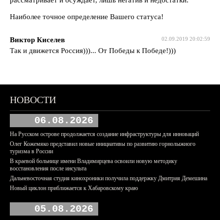
Наиболее точное определение Вашего статуса!
Виктор Киселев
02.09.2019 20:02:59
Так и движется Россия)))... От Победы к Победе!)))
НОВОСТИ
06.08.2026
На Русском острове продолжается создание инфраструктуры для инноваций
Олег Кожемяко представил новые инициативы по развитию горнолыжного
туризма в России
В краевой больнице имени Владимирцева освоили новую методику
восстановления после инсульта
Дальневосточная студия кинохроники получила поддержку Дмитрия Демешина
Новый циклон приближается к Хабаровскому краю
05.08.2026