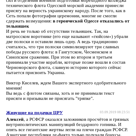
сил и отделения военной подготовки мореходного колледжа
технического флота Одесской морской академии принесли
присягу на верность украинскому народу. После того, как в
Сеть попали фотографии церемонии, многие не смогли
сдержать возмущения:
в героической Одессе отказались от
тельняшек
И речь не только об отсутствии тельняшек. Так, на
матросском воротнике (его еще называют «гюйсом») убрали
две полоски и оставили лишь одну. А ведь традиционно
считалось, что три полоски символизируют три славных
победы русского флота: в Гангутском, Чесменском и
Синопском сражении. При этом во втором и третьем
принимали участие корабли, которые позже вошли в состав
Черноморского флота, славную историю которого сейчас
пытается присвоить Украина.
Виктор Киселев, ждем Вашего экспертного одобрительного
мнения!
Вы ведь с флотом связаны, хоть и не принимали текст
присяги и призывали не присягать "тряпке".
Живущие на подачки ЦРУ
03.09.2019 08:23:51
Алексей
, а РСФСР оказался заложников просчётов и грязных
внутриполитических манипуляций бездарного гопника. И
опять все гигантские жертвы легли на плечи граждан РСФСР.
Азиатские республики де-факто только получали бонусы,