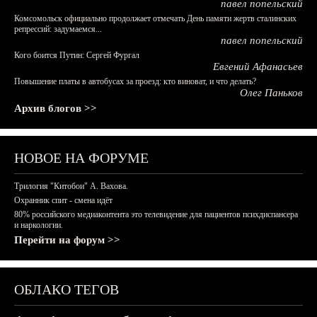
павел попельский
Комсомольск официально продолжает отмечать День памяти жертв сталинских
репрессий: задумаемся...
павел попельский
Кого боится Путин: Сергей Фургал
Евгений Афанасьев
Повышение платы в автобусах за проезд: кто виноват, и что делать?
Олег Паньков
Архив блогов >>
НОВОЕ НА ФОРУМЕ
Трилогия "Китобои" А. Вахова.
Охранник спит - смена идёт
80% российского медиаконтента это телевидение для пациентов психдиспансера
и наркологии.
Перейти на форум >>
ОБЛАКО ТЕГОВ