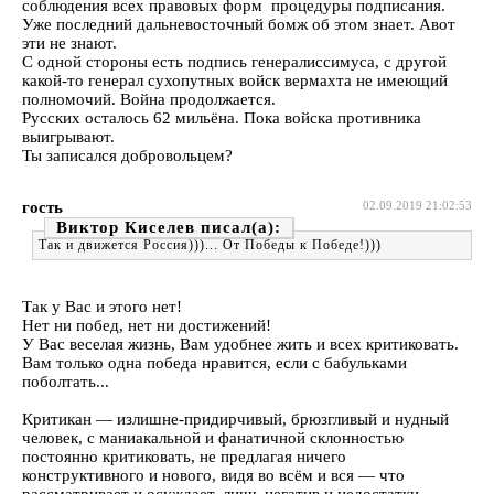
соблюдения всех правовых форм процедуры подписания.
Уже последний дальневосточный бомж об этом знает. Авот
эти не знают.
С одной стороны есть подпись генералиссимуса, с другой
какой-то генерал сухопутных войск вермахта не имеющий
полномочий. Война продолжается.
Русских осталось 62 мильёна. Пока войска противника
выигрывают.
Ты записался добровольцем?
гость
02.09.2019 21:02:53
Виктор Киселев
Так и движется Россия)))... От Победы к Победе!)))
Так у Вас и этого нет!
Нет ни побед, нет ни достижений!
У Вас веселая жизнь, Вам удобнее жить и всех критиковать.
Вам только одна победа нравится, если с бабульками
поболтать...
Критикан — излишне-придирчивый, брюзгливый и нудный
человек, с маниакальной и фанатичной склонностью
постоянно критиковать, не предлагая ничего
конструктивного и нового, видя во всём и вся — что
рассматривает и осуждает, лишь негатив и недостатки.