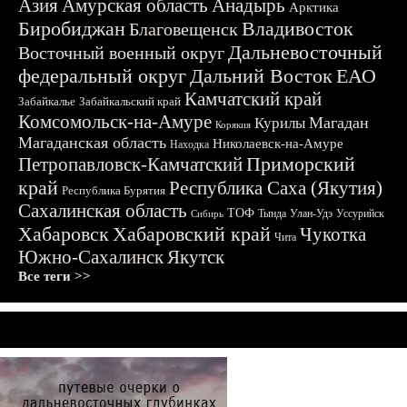
Азия
Амурская область
Анадырь
Арктика
Биробиджан
Владивосток
Благовещенск
Дальневосточный
Восточный военный округ
федеральный округ
Дальний Восток
ЕАО
Камчатский край
Забайкалье
Забайкальский край
Комсомольск-на-Амуре
Магадан
Курилы
Корякия
Магаданская область
Николаевск-на-Амуре
Находка
Приморский
Петропавловск-Камчатский
край
Республика Саха (Якутия)
Республика Бурятия
Сахалинская область
ТОФ
Тында
Улан-Удэ
Уссурийск
Сибирь
Хабаровск
Хабаровский край
Чукотка
Чита
Южно-Сахалинск
Якутск
Все теги >>