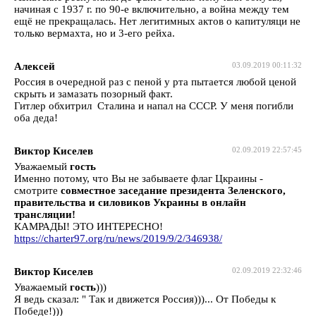
начиная с 1937 г. по 90-е включительно, а война между тем
ещё не прекращалась. Нет легитимных актов о капитуляци не
только вермахта, но и 3-его рейха.
Алексей
03.09.2019 00:11:32
Россия в очередной раз с пеной у рта пытается любой ценой
скрыть и замазать позорный факт.
Гитлер обхитрил Сталина и напал на СССР. У меня погибли
оба деда!
Виктор Киселев
02.09.2019 22:57:45
Уважаемый
гость
Именно потому, что Вы не забываете флаг Цкраины -
смотрите
совместное заседание президента Зеленского,
правительства и силовиков Украины в онлайн
трансляции!
КАМРАДЫ! ЭТО ИНТЕРЕСНО!
https://charter97.org/ru/news/2019/9/2/346938/
Виктор Киселев
02.09.2019 22:32:46
Уважаемый
гость
)))
Я ведь сказал: " Так и движется Россия)))... От Победы к
Победе!)))