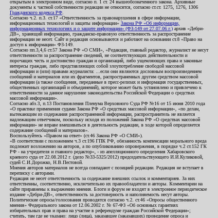
открытым в электронном виде, согласно п. 1 ст. 24 вышеобозначенного закона. Архивные
документы к частной собственности редакции не относятся, согласно ст.ст. 1275, 1276, 1306
Гражданского кодекса РФ
.
Согласно ч.2. п.3. ст.17 «Ответственность за правонарушения в сфере информации,
информационных технологий и защиты информации»
Закона РФ «Об информации,
информационных технологиях и о защите информации» (ФЗ-149 от 27.07.06 г.)
архив «Дебри-
ДВ», хранящий информацию, гражданско-правовую ответственность за распространение
информации не несет. Сайт и редакция основываются и работают на основании ст.8 «Право на
доступ к информации» ФЗ-149.
Согласно пп.3,4,6 ст.57 Закона РФ «О СМИ», «Редакция, главный редактор, журналист не несут
ответственности за распространение сведений, не соответствующих действительности и
порочащих честь и достоинство граждан и организаций, либо ущемляющих права и законные
интересы граждан, либо представляющих собой злоупотребление свободой массовой
информации и (или) правами журналиста: ...если они являются дословным воспроизведением
сообщений и материалов или их фрагментов, распространенных другим средством массовой
информации (а также сообщения, переданные в пресс-релизах и информация государственных,
общественных организаций и объединений), которое может быть установлено и привлечено к
ответственности за данное нарушение законодательства Российской Федерации о средствах
массовой информации».
Согласно абз.3, п.13 Постановления Пленума Верховного Суда РФ №16 от 15 июня 2010 года
«О практике применения судами Закона РФ «О средствах массовой информации», «по делам,
вытекающим из содержания распространенной информации, распространитель не является
надлежащим ответчиком, поскольку исходя из положений Закона РФ «О средствах массовой
информации» не вправе вмешиваться в деятельность редакции, в ходе которой определяется
содержание сообщений и материалов».
Воспользуйтесь «Правом на ответ» (ст.46 Закона РФ «О СМИ»).
«В соответствии с положением ч.3 ст.196 ГПК РФ, обязанность компенсации морального вреда
подлежит возложению на авторов, а по опубликованию опровержения, в порядке ч.2 ст.152 ГК
РФ - на учредителя и главного редактор», - из апелляционного определения Хабаровского
краевого суда от 22.08.2012 г. (дело №33-5325/2012) председательствующего И.И.Куликовой,
судей С.И.Дорожко, Н.В.Пестовой.
Мнения авторов материалов не всегда совпадают с позицией редакции. Редакция не вступает в
переписку с авторами.
Редакция не несет ответственность за содержание внешних ссылок и комментариев. За них
ответственны, соответственно, исключительно их правообладатели и авторы. Комментарии на
сайте приравнены к выражению мнения. Блоги и форум не входят в электронное периодическое
издание «Дебри-ДВ», ответственность за достоверность и наполняемость несут авторы.
Политические опросы/голосования проводятся согласно ч.2. ст.46 «Опросы общественного
мнения» Федерального закона от 12.06.2002 г. № 67-ФЗ «Об основных гарантиях
избирательных прав и права на участие в референдуме граждан Российской Федерации»;
считать, там где не указано: лицо (лица), заказавшее (заказавших) проведение опроса и