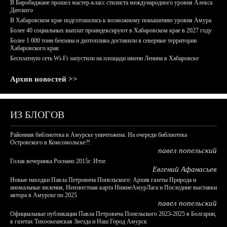
В Биробиджане прошел мастер-класс стилиста международного уровня Алекса
Датского
В Хабаровском крае подготовились к возможному повышению уровня Амура
Более 40 социальных выплат проиндексируют в Хабаровском крае в 2027 году
Более 1 000 тонн бензина и дизтоплива доставили в северные территории
Хабаровского края
Бесплатную сеть Wi-Fi запустили на площади имени Ленина в Хабаровске
Архив новостей >>
ИЗ БЛОГОВ
Районная библиотека в Амурске уничтожена. На очереди библиотека
Островского в Комсомольске?!
павел попельский
Голая вечеринка Роснано 2015г. Итог.
Евгений Афанасьев
Новые находки Павла Петровича Попельского: Архив газеты Природа и
аномальные явления, Неизвестная карта НижнеАмурЛага и Последние выставки
автора в Амурске по 2025
павел попельский
Официальные публикации Павла Петровича Попельского 2023-2025 в Болгарии,
в газетах Тихоокеанская Звезда и Наш Город Амурск