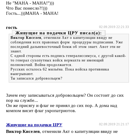
Не "МАНА - МАНА!")))
Что Вас понесло?!)))
Гость...)))МАНА - МАНА!
гость
02.09.2019 22:21:33
Живущие на подачки ЦРУ
Виктор Киселев
, отменили Акт о капитуляции ввиду не
соблюдения всех правовых форм процедуры подписания. Уже
последний дальневосточный бомж об этом знает. Авот эти не
знают.
С одной стороны есть подпись генералиссимуса, с другой какой-
то генерал сухопутных войск вермахта не имеющий
полномочий. Война продолжается.
Русских осталось 62 мильёна. Пока войска противника
выигрывают.
Ты записался добровольцем?
Зачем ему записываться добровольцем? Он состоит до сих
пор на службе...
Он же присягу и флаг не принял до сих пор. А дома над
компом висит флаг укропатриотов.
Живущие на подачки ЦРУ
02.09.2019 21:21:17
Виктор Киселев
, отменили Акт о капитуляции ввиду не