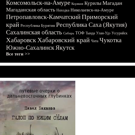
Комсомольск-на-Амуре
Магадан
Курилы
Корякия
Магаданская область
Николаевск-на-Амуре
Находка
Приморский
Петропавловск-Камчатский
край
Республика Саха (Якутия)
Республика Бурятия
Сахалинская область
ТОФ
Тында
Улан-Удэ
Уссурийск
Сибирь
Хабаровск
Хабаровский край
Чукотка
Чита
Южно-Сахалинск
Якутск
Все теги >>