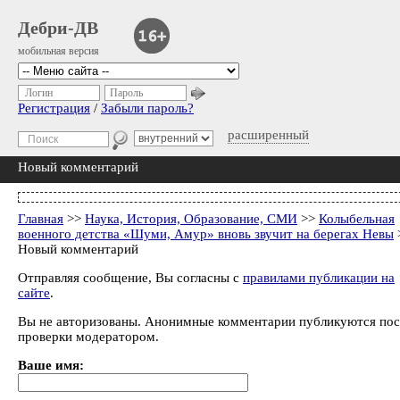
Дебри-ДВ
мобильная версия
Логин
Пароль
Регистрация
/
Забыли пароль?
расширенный
Новый комментарий
Главная
>>
Наука, История, Образование, СМИ
>>
Колыбельная
военного детства «Шуми, Амур» вновь звучит на берегах Невы
Новый комментарий
Отправляя сообщение, Вы согласны с
правилами публикации на
сайте
.
Вы не авторизованы. Анонимные комментарии публикуются пос
проверки модератором.
Ваше имя: