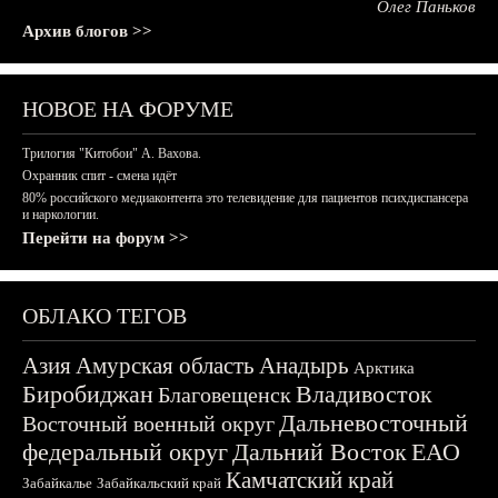
Олег Паньков
Архив блогов >>
НОВОЕ НА ФОРУМЕ
Трилогия "Китобои" А. Вахова.
Охранник спит - смена идёт
80% российского медиаконтента это телевидение для пациентов психдиспансера
и наркологии.
Перейти на форум >>
ОБЛАКО ТЕГОВ
Азия
Амурская область
Анадырь
Арктика
Биробиджан
Владивосток
Благовещенск
Дальневосточный
Восточный военный округ
федеральный округ
Дальний Восток
ЕАО
Камчатский край
Забайкалье
Забайкальский край