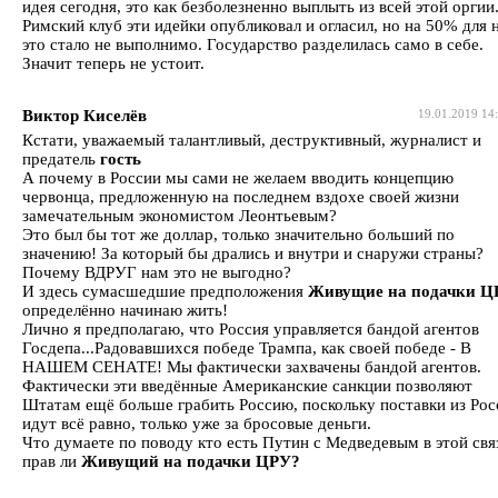
идея сегодня, это как безболезненно выплыть из всей этой оргии
Римский клуб эти идейки опубликовал и огласил, но на 50% для 
это стало не выполнимо. Государство разделилась само в себе.
Значит теперь не устоит.
Виктор Киселёв
19.01.2019 14
Кстати, уважаемый талантливый, деструктивный, журналист и
предатель
гость
А почему в России мы сами не желаем вводить концепцию
червонца, предложенную на последнем вздохе своей жизни
замечательным экономистом Леонтьевым?
Это был бы тот же доллар, только значительно больший по
значению! За который бы дрались и внутри и снаружи страны?
Почему ВДРУГ нам это не выгодно?
И здесь сумасшедшие предположения
Живущие на подачки Ц
определённо начинаю жить!
Лично я предполагаю, что Россия управляется бандой агентов
Госдепа...Радовавшихся победе Трампа, как своей победе - В
НАШЕМ СЕНАТЕ! Мы фактически захвачены бандой агентов.
Фактически эти введённые Американские санкции позволяют
Штатам ещё больше грабить Россию, поскольку поставки из Рос
идут всё равно, только уже за бросовые деньги.
Что думаете по поводу кто есть Путин с Медведевым в этой свя
прав ли
Живущий на подачки ЦРУ?