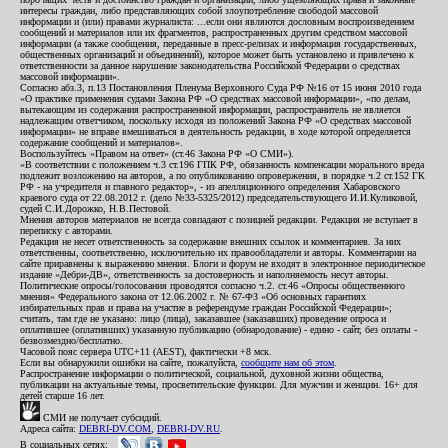
интересы граждан, либо представляющих собой злоупотребление свободой массовой
информации и (или) правами журналиста: ...если они являются дословным воспроизведением
сообщений и материалов или их фрагментов, распространенных другим средством массовой
информации (а также сообщения, переданные в пресс-релизах и информация государственных,
общественных организаций и объединений), которое может быть установлено и привлечено к
ответственности за данное нарушение законодательства Российской Федерации о средствах
массовой информации».
Согласно абз.3, п.13 Постановления Пленума Верховного Суда РФ №16 от 15 июня 2010 года
«О практике применения судами Закона РФ «О средствах массовой информации», «по делам,
вытекающим из содержания распространенной информации, распространитель не является
надлежащим ответчиком, поскольку исходя из положений Закона РФ «О средствах массовой
информации» не вправе вмешиваться в деятельность редакции, в ходе которой определяется
содержание сообщений и материалов».
Воспользуйтесь «Правом на ответ» (ст.46 Закона РФ «О СМИ»).
«В соответствии с положением ч.3 ст.196 ГПК РФ, обязанность компенсации морального вреда
подлежит возложению на авторов, а по опубликованию опровержения, в порядке ч.2 ст.152 ГК
РФ - на учредителя и главного редактор», - из апелляционного определения Хабаровского
краевого суда от 22.08.2012 г. (дело №33-5325/2012) председательствующего И.И.Куликовой,
судей С.И.Дорожко, Н.В.Пестовой.
Мнения авторов материалов не всегда совпадают с позицией редакции. Редакция не вступает в
переписку с авторами.
Редакция не несет ответственность за содержание внешних ссылок и комментариев. За них
ответственны, соответственно, исключительно их правообладатели и авторы. Комментарии на
сайте приравнены к выражению мнения. Блоги и форум не входят в электронное периодическое
издание «Дебри-ДВ», ответственность за достоверность и наполняемость несут авторы.
Политические опросы/голосования проводятся согласно ч.2. ст.46 «Опросы общественного
мнения» Федерального закона от 12.06.2002 г. № 67-ФЗ «Об основных гарантиях
избирательных прав и права на участие в референдуме граждан Российской Федерации»;
считать, там где не указано: лицо (лица), заказавшее (заказавших) проведение опроса и
оплатившее (оплативших) указанную публикацию (обнародование) - едино - сайт, без оплаты -
безвозмездно/бесплатно.
Часовой пояс сервера UTC+11 (AEST), фактически +8 мск.
Если вы обнаружили ошибки на сайте, пожалуйста,
сообщите нам об этом
.
Распространение информации о политической, социальной, духовной жизни общества,
публикации на актуальные темы, просветительские функции. Для мужчин и женщин. 16+ для
детей старше 16 лет.
СМИ не получает субсидий.
Адреса сайта:
DEBRI-DV.COM
,
DEBRI-DV.RU
.
В социальных сетях: