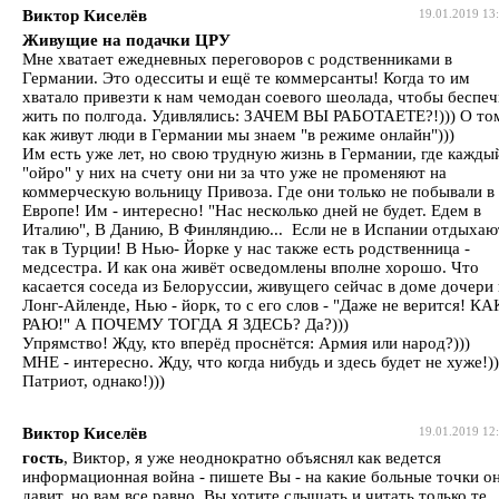
Виктор Киселёв
19.01.2019 13
Живущие на подачки ЦРУ
Мне хватает ежедневных переговоров с родственниками в
Германии. Это одесситы и ещё те коммерсанты! Когда то им
хватало привезти к нам чемодан соевого шеолада, чтобы беспе
жить по полгода. Удивлялись: ЗАЧЕМ ВЫ РАБОТАЕТЕ?!))) О то
как живут люди в Германии мы знаем "в режиме онлайн")))
Им есть уже лет, но свою трудную жизнь в Германии, где кажды
"ойро" у них на счету они ни за что уже не променяют на
коммерческую вольницу Привоза. Где они только не побывали в
Европе! Им - интересно! "Нас несколько дней не будет. Едем в
Италию", В Данию, В Финляндию... Если не в Испании отдыхаю
так в Турции! В Нью- Йорке у нас также есть родственница -
медсестра. И как она живёт осведомлены вполне хорошо. Что
касается соседа из Белоруссии, живущего сейчас в доме дочери 
Лонг-Айленде, Нью - йорк, то с его слов - "Даже не верится! КА
РАЮ!" А ПОЧЕМУ ТОГДА Я ЗДЕСЬ? Да?)))
Упрямство! Жду, кто вперёд проснётся: Армия или народ?)))
МНЕ - интересно. Жду, что когда нибудь и здесь будет не хуже!))
Патриот, однако!)))
Виктор Киселёв
19.01.2019 12
гость
, Виктор, я уже неоднократно объяснял как ведется
информационная война - пишете Вы - на какие больные точки о
давит, но вам все равно. Вы хотите слышать и читать только те