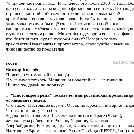
70-ми сейчас полная Ж.... И началось это после 2000-го года. Ве
наступает коллапс паразитарной финансовой системы. Но запад
страны с частной собственностью держатся только за счёт
кремлёвских силовиков-уголовников. Если бы не они, то вся
экономика рухнула бы ещё вчера. И то что запад обложил
санкциями кремлёвских уголовников это и есть главный миф для
глупого населения рашки. Может быть де-юре и есть, а де-факто
кто будет пилить сук на котором сидит? Наверно только
кремлёвский генералитет. прокуратура, спецслужбы и высшее
чиновничество из предателей.
гость
19.01.2019 06
Виктор Киселёв
,
Привет, неугомонный ты наш)))
Я уже начал скучать. Молчишь и новостей из ... не пишешь.
Ну что же, давай по порядку:
1.
"Настоящее время" показало, как российская пропаганда
обманывает людей.
Что такое "Настоящее время". Очень интересный интернет-изда
Что же они пишут о себе?
Редакция Настоящего Времени находится в Праге (Чехия), а
журналисты работают в России, Украине, Казахстане,
Азербайджане, Беларуси, Грузии, Кыргызстане и других странах
Настоящее Время – это проект Радио Свобода (RFE/RL, Inc.) пр