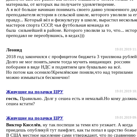
материалы, от которых вы получаете удовлетворение.
А я всё больше начинаю понимать своего давно упокоенного дя
преподавателя истории в сельской школе, которого уволили за е
правду... Который вёл и физкультуру в школе, вырастил нескольк
мастеров спорта СССР, чья футбольная команда из
была сильнейшей в районе. Которого уволили за то, что... исто
преподавл не переобувшись, в кедах)))
Леонид
19.01.2019 11
2018 год закончился с профицитом бюджета 3 триллиона рублей
Долго не мог понять,зачем тогда мучить нищающих россиян
поборами в виде НДС и поднятием цен буквально на всё.
Но потом как осенило!Кремлёвские поняли,что над терпилами
можно измываться бесконечно!
Живущие на подачки ЦРУ
19.01.2019 10
гость
, Правильно. Долг у сешеа есть и немалый.Но кому должн
сешеа кстати?
Живущие на подачки ЦРУ
19.01.2019 09
Виктор Киселёв
, ну так поспеши за теми кто уезжает. А когда
приедешь опубликуй тут памфлет, как ты попал в царство божье
В США местное население сами утверждают, что по сравнению 