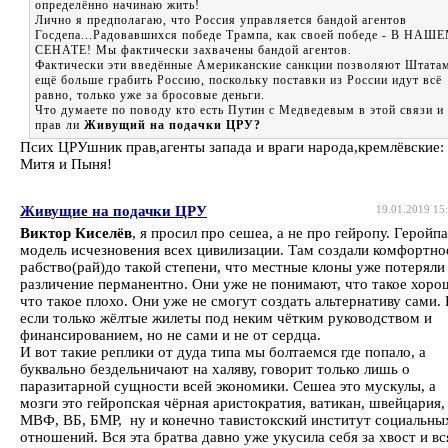
определённо начинаю жить!
Лично я предполагаю, что Россия управляется бандой агентов
Госдепа...Радовавшихся победе Трампа, как своей победе - В НАШ
СЕНАТЕ! Мы фактически захвачены бандой агентов.
Фактически эти введённые Американские санкции позволяют Штата
ещё больше грабить Россию, поскольку поставки из России идут всё
равно, только уже за бросовые деньги.
Что думаете по поводу кто есть Путин с Медведевым в этой связи и
прав ли
Живущий на подачки ЦРУ?
Псих ЦРУшник прав,агенты запада и враги народа,кремлёвские:
Митя и Пыня!
Живущие на подачки ЦРУ
19.01.2019 15
Виктор Киселёв
, я просил про сешеа, а не про гейропу. Геройпа
модель исчезновения всех цивилизации. Там создали комфортно
рабство(рай)до такой степени, что местные клоны уже потеряли
различение перманентно. Они уже не понимают, что такое хоро
что такое плохо. Они уже не смогут создать альтернативу сами.
если только жёлтые жилеты под неким чётким руководством и
финансированием, но не сами и не от сердца.
И вот такие реплики от дуда типа мы болтаемся где попало, а
буквально бездельничают на халяву, говорит только лишь о
паразитарной сущности всей экономики. Сешеа это мускулы, а
мозги это гейропская чёрная аристократия, ватикан, швейцария,
МВФ, ВБ, БМР, ну и конечно тавистокский институт социальны
отношений. Вся эта братва давно уже укусила себя за хвост и вс