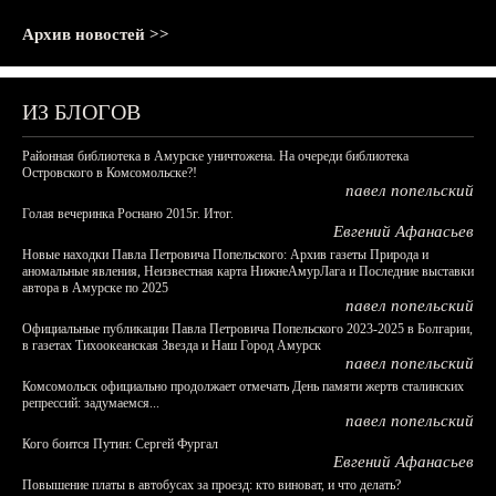
Архив новостей >>
ИЗ БЛОГОВ
Районная библиотека в Амурске уничтожена. На очереди библиотека
Островского в Комсомольске?!
павел попельский
Голая вечеринка Роснано 2015г. Итог.
Евгений Афанасьев
Новые находки Павла Петровича Попельского: Архив газеты Природа и
аномальные явления, Неизвестная карта НижнеАмурЛага и Последние выставки
автора в Амурске по 2025
павел попельский
Официальные публикации Павла Петровича Попельского 2023-2025 в Болгарии,
в газетах Тихоокеанская Звезда и Наш Город Амурск
павел попельский
Комсомольск официально продолжает отмечать День памяти жертв сталинских
репрессий: задумаемся...
павел попельский
Кого боится Путин: Сергей Фургал
Евгений Афанасьев
Повышение платы в автобусах за проезд: кто виноват, и что делать?