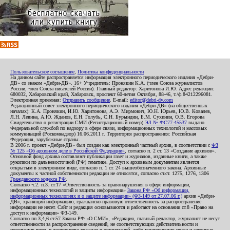
Пользовательское соглашение
,
Политика конфиденциальности
На данном сайте распространяется информация электронного периодического издания «Дебри-
ДВ» со знаком «Дебри-ДВ». 16+ Учредитель: Пронякин К.А. (член Союза журналистов
России, член Союза писателей России). Главный редактор: Харитонова И.Ю. Адрес редакции:
680032, Хабаровский край, Хабаровск, проспект 60-летия Октября, 88-46, т./ф.84212296081.
Электронная приемная:
Отправить сообщение
. E-mail:
editor@debri-dv.com
Редакционный совет электронного периодического издания «Дебри-ДВ» (на общественных
началах): К.А. Пронякин, И.Ю. Харитонова, А.Э. Мирмович, Ю.Н. Юрьев, Ю.В. Ковалев,
Л.Н. Левина, А.Ю. Жданов, Е.Н. Голубь, С.Н. Бурындин, Б.М. Сухинин, О.В. Егорова
Свидетельство о регистрации СМИ (Регистрационный номер)
ЭЛ № ФС77-45537
выдано
Федеральной службой по надзору в сфере связи, информационных технологий и массовых
коммуникаций (Роскомнадзор) 16.06.2011 г. Территория распространения: Российская
Федерация, зарубежные страны.
В 2006 г. проект «Дебри-ДВ» был создан как электронный частный архив, в соответствии с
ФЗ
№ 125 «Об архивном деле в Российской Федерации»
, согласно п. 2 ст. 13 «Создание архивов».
Основной фонд архива составляют публикации газет и журналов, изданные книги, а также
рукописи по дальневосточной (РФ) тематике. Доступ к архивным документам является
открытым в электронном виде, согласно п. 1 ст. 24 вышеобозначенного закона. Архивные
документы к частной собственности редакции не относятся, согласно ст.ст. 1275, 1276, 1306
Гражданского кодекса РФ
.
Согласно ч.2. п.3. ст.17 «Ответственность за правонарушения в сфере информации,
информационных технологий и защиты информации»
Закона РФ «Об информации,
информационных технологиях и о защите информации» (ФЗ-149 от 27.07.06 г.)
архив «Дебри-
ДВ», хранящий информацию, гражданско-правовую ответственность за распространение
информации не несет. Сайт и редакция основываются и работают на основании ст.8 «Право на
доступ к информации» ФЗ-149.
Согласно пп.3,4,6 ст.57 Закона РФ «О СМИ», «Редакция, главный редактор, журналист не несут
ответственности за распространение сведений, не соответствующих действительности и
порочащих честь и достоинство граждан и организаций, либо ущемляющих права и законные