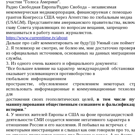
участии "Голоса Америки".
Радио Свободная Европа/Радио Свобода – независимая
некоммерческая медиакорпорация, финансируемая с помощью
грантов Конгресса США через Агентство по глобальным медиа
(USAGM). Представителям американского правительства, включ
главу Совета управляющих по вопросам вещания, запрещено
вмешиваться в работу наших журналистов.
https://www.currenttime.tv/about
Дальше про сайт комментировать не буду!))) Умный сам поймет
2. Я телевизор не смотрю, не болею им, мне достаточно провер
из официальных источников, основанных на данных миграцион
службы.
3. Из одного очень важного и официального документа:
"Все большее влияние на характер международной обстановки
оказывает усиливающееся противоборство в
глобальном информационном
пространстве, обусловленное стремлением некоторых ст
использовать информационные и коммуникационные технол
для
достижения своих геополитических целей,
в том числе пу
манипулирования общественным сознанием и фальсификац
истории
."
4. У многих жителей Европы и США на фоне пропагандистской
деятельности СМИ создается мнение негативного характера в
отношении России и его населения. Я побывал на встречах с
некоторыми иностранцами и слышал как они говорили про то, ка
их странах приводится оценка про Россию и народ. А по факту