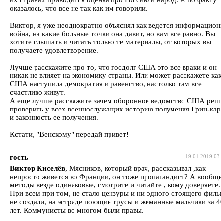
оказалось, что все не так как им говорили.
Виктор, я уже неоднократно объяснял как ведется информацион
война, на какие больные точки она давит, но вам все равно. Вы
хотите слышать и читать только те материалы, от которых вы
получаете удовлетворение.
Лучше расскажите про то, что госдолг США это все враки и он
никак не влияет на экономику страны. Или может расскажете как
США наступила демократия и равенство, настолко там все
счастливо живут.
А еще лучше расскажите зачем оборонное ведомство США реш
проверить у всех военнослужащих историю получения Грин-ка
и законность ее получения.
Кстати, "Венскому" передай привет!
гость
19.01.2019 03
Виктор Киселёв
, Мясников, который врач, рассказывал ,как
непросто живется во Франции, он тоже пропагандист? А вообщ
методы везде одинаковые, смотрите и читайте , кому доверяете.
При всем при том, не стало цензуры и ни одного стоящего филь
не создали, на эстраде поющие трусы и жеманные мальчики за 4
лет. Коммунисты во многом были правы.