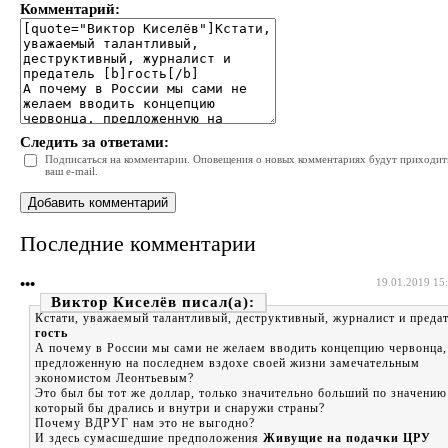
Комментарий:
Следить за ответами:
Подписаться на комментарии. Оповещения о новых комментариях будут приходит
ваш e-mail.
Последние комментарии
•••
19.01.2019 15
Виктор Киселёв
Кстати, уважаемый талантливый, деструктивный, журналист и преда
гость
А почему в России мы сами не желаем вводить концепцию червонца,
предложенную на последнем вздохе своей жизни замечательным
экономистом Леонтьевым?
Это был бы тот же доллар, только значительно больший по значению
который бы дрались и внутри и снаружи страны?
Почему ВДРУГ нам это не выгодно?
И здесь сумасшедшие предположения
Живущие на подачки ЦРУ