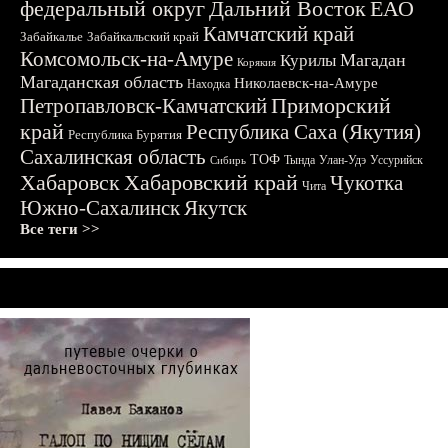
федеральный округ
Дальний Восток
ЕАО
Камчатский край
Забайкалье
Забайкальский край
Комсомольск-на-Амуре
Магадан
Курилы
Корякия
Магаданская область
Николаевск-на-Амуре
Находка
Приморский
Петропавловск-Камчатский
край
Республика Саха (Якутия)
Республика Бурятия
Сахалинская область
ТОФ
Тында
Улан-Удэ
Уссурийск
Сибирь
Хабаровск
Хабаровский край
Чукотка
Чита
Южно-Сахалинск
Якутск
Все теги >>