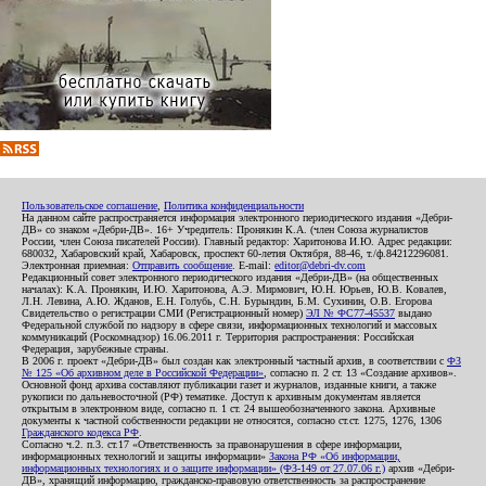
Пользовательское соглашение
,
Политика конфиденциальности
На данном сайте распространяется информация электронного периодического издания «Дебри-
ДВ» со знаком «Дебри-ДВ». 16+ Учредитель: Пронякин К.А. (член Союза журналистов
России, член Союза писателей России). Главный редактор: Харитонова И.Ю. Адрес редакции:
680032, Хабаровский край, Хабаровск, проспект 60-летия Октября, 88-46, т./ф.84212296081.
Электронная приемная:
Отправить сообщение
. E-mail:
editor@debri-dv.com
Редакционный совет электронного периодического издания «Дебри-ДВ» (на общественных
началах): К.А. Пронякин, И.Ю. Харитонова, А.Э. Мирмович, Ю.Н. Юрьев, Ю.В. Ковалев,
Л.Н. Левина, А.Ю. Жданов, Е.Н. Голубь, С.Н. Бурындин, Б.М. Сухинин, О.В. Егорова
Свидетельство о регистрации СМИ (Регистрационный номер)
ЭЛ № ФС77-45537
выдано
Федеральной службой по надзору в сфере связи, информационных технологий и массовых
коммуникаций (Роскомнадзор) 16.06.2011 г. Территория распространения: Российская
Федерация, зарубежные страны.
В 2006 г. проект «Дебри-ДВ» был создан как электронный частный архив, в соответствии с
ФЗ
№ 125 «Об архивном деле в Российской Федерации»
, согласно п. 2 ст. 13 «Создание архивов».
Основной фонд архива составляют публикации газет и журналов, изданные книги, а также
рукописи по дальневосточной (РФ) тематике. Доступ к архивным документам является
открытым в электронном виде, согласно п. 1 ст. 24 вышеобозначенного закона. Архивные
документы к частной собственности редакции не относятся, согласно ст.ст. 1275, 1276, 1306
Гражданского кодекса РФ
.
Согласно ч.2. п.3. ст.17 «Ответственность за правонарушения в сфере информации,
информационных технологий и защиты информации»
Закона РФ «Об информации,
информационных технологиях и о защите информации» (ФЗ-149 от 27.07.06 г.)
архив «Дебри-
ДВ», хранящий информацию, гражданско-правовую ответственность за распространение