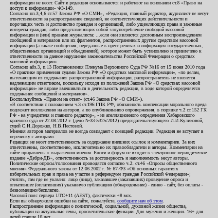
информации не несет. Сайт и редакция основываются и работают на основании ст.8 «Право на
доступ к информации» ФЗ-149.
Согласно пп.3,4,6 ст.57 Закона РФ «О СМИ», «Редакция, главный редактор, журналист не несут
ответственности за распространение сведений, не соответствующих действительности и
порочащих честь и достоинство граждан и организаций, либо ущемляющих права и законные
интересы граждан, либо представляющих собой злоупотребление свободой массовой
информации и (или) правами журналиста: ...если они являются дословным воспроизведением
сообщений и материалов или их фрагментов, распространенных другим средством массовой
информации (а также сообщения, переданные в пресс-релизах и информация государственных,
общественных организаций и объединений), которое может быть установлено и привлечено к
ответственности за данное нарушение законодательства Российской Федерации о средствах
массовой информации».
Согласно абз.3, п.13 Постановления Пленума Верховного Суда РФ №16 от 15 июня 2010 года
«О практике применения судами Закона РФ «О средствах массовой информации», «по делам,
вытекающим из содержания распространенной информации, распространитель не является
надлежащим ответчиком, поскольку исходя из положений Закона РФ «О средствах массовой
информации» не вправе вмешиваться в деятельность редакции, в ходе которой определяется
содержание сообщений и материалов».
Воспользуйтесь «Правом на ответ» (ст.46 Закона РФ «О СМИ»).
«В соответствии с положением ч.3 ст.196 ГПК РФ, обязанность компенсации морального вреда
подлежит возложению на авторов, а по опубликованию опровержения, в порядке ч.2 ст.152 ГК
РФ - на учредителя и главного редактор», - из апелляционного определения Хабаровского
краевого суда от 22.08.2012 г. (дело №33-5325/2012) председательствующего И.И.Куликовой,
судей С.И.Дорожко, Н.В.Пестовой.
Мнения авторов материалов не всегда совпадают с позицией редакции. Редакция не вступает в
переписку с авторами.
Редакция не несет ответственность за содержание внешних ссылок и комментариев. За них
ответственны, соответственно, исключительно их правообладатели и авторы. Комментарии на
сайте приравнены к выражению мнения. Блоги и форум не входят в электронное периодическое
издание «Дебри-ДВ», ответственность за достоверность и наполняемость несут авторы.
Политические опросы/голосования проводятся согласно ч.2. ст.46 «Опросы общественного
мнения» Федерального закона от 12.06.2002 г. № 67-ФЗ «Об основных гарантиях
избирательных прав и права на участие в референдуме граждан Российской Федерации»;
считать, там где не указано: лицо (лица), заказавшее (заказавших) проведение опроса и
оплатившее (оплативших) указанную публикацию (обнародование) - едино - сайт, без оплаты -
безвозмездно/бесплатно.
Часовой пояс сервера UTC+11 (AEST), фактически +8 мск.
Если вы обнаружили ошибки на сайте, пожалуйста,
сообщите нам об этом
.
Распространение информации о политической, социальной, духовной жизни общества,
публикации на актуальные темы, просветительские функции. Для мужчин и женщин. 16+ для
детей старше 16 лет.