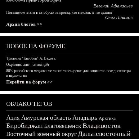
Кого боится Путин: Сергей Фургал
Евгений Афанасьев
Повышение платы в автобусах за проезд: кто виноват, и что делать?
Олег Паньков
Архив блогов >>
НОВОЕ НА ФОРУМЕ
Трилогия "Китобои" А. Вахова.
Охранник спит - смена идёт
80% российского медиаконтента это телевидение для пациентов психдиспансера
и наркологии.
Перейти на форум >>
ОБЛАКО ТЕГОВ
Азия
Амурская область
Анадырь
Арктика
Биробиджан
Владивосток
Благовещенск
Дальневосточный
Восточный военный округ