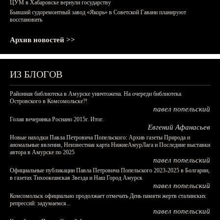
ЦУМ в Хабаровске вернули государству
Бывший судоремонтный завод «Якорь» в Советской Гавани планируют
восстановить
Архив новостей >>
ИЗ БЛОГОВ
Районная библиотека в Амурске уничтожена. На очереди библиотека
Островского в Комсомольске?!
павел попельский
Голая вечеринка Роснано 2015г. Итог.
Евгений Афанасьев
Новые находки Павла Петровича Попельского: Архив газеты Природа и
аномальные явления, Неизвестная карта НижнеАмурЛага и Последние выставки
автора в Амурске по 2025
павел попельский
Официальные публикации Павла Петровича Попельского 2023-2025 в Болгарии,
в газетах Тихоокеанская Звезда и Наш Город Амурск
павел попельский
Комсомольск официально продолжает отмечать День памяти жертв сталинских
репрессий: задумаемся...
павел попельский