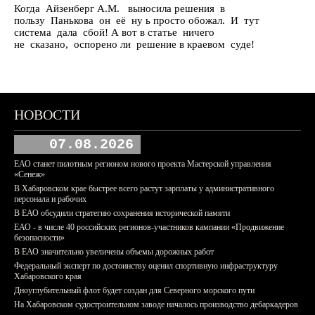
Когда Айзенберг А.М. выносила решения в
пользу Панькова он её ну ь просто обожал. И тут
система дала сбой! А вот в статье ничего
не сказано, оспорено ли решение в краевом суде!
НОВОСТИ
07.08.2026
ЕАО станет пилотным регионом нового проекта Мастерской управления
«Сенеж»
В Хабаровском крае быстрее всего растут зарплаты у административного
персонала и рабочих
В ЕАО обсудили стратегию сохранения исторической памяти
ЕАО - в числе 40 российских регионов-участников кампании «Продвижение
безопасности»
В ЕАО значительно увеличены объемы дорожных работ
Федеральный эксперт по достоинству оценил спортивную инфраструктуру
Хабаровского края
Дноуглубительный флот будет создан для Северного морского пути
На Хабаровском судостроительном заводе началось производство дебаркадеров