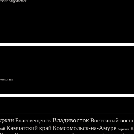
сий: задумаемся...
ркологии.
джан
Владивосток
Благовещенск
Восточный воен
Камчатский край
Комсомольск-на-Амуре
К
рай
Корякия