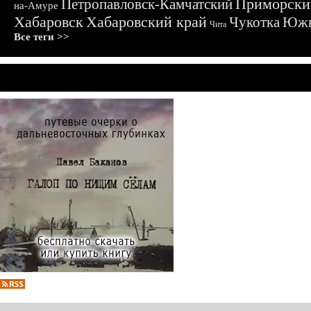
Приморски
Петропавловск-Камчатский
на-Амуре
Хабаровск
Хабаровский край
Чукотка
Южн
Чита
Все теги >>