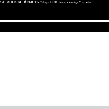
халинская область
ТОФ
Тында
Улан-Удэ
Уссурийск
Сибирь