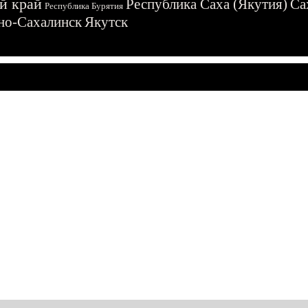
й край
Республика Саха (Якутия)
Са
Республика Бурятия
о-Сахалинск
Якутск