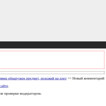
елями обнаружен предмет, похожий на плот
>> Новый комментарий
сайте
.
ле проверки модератором.