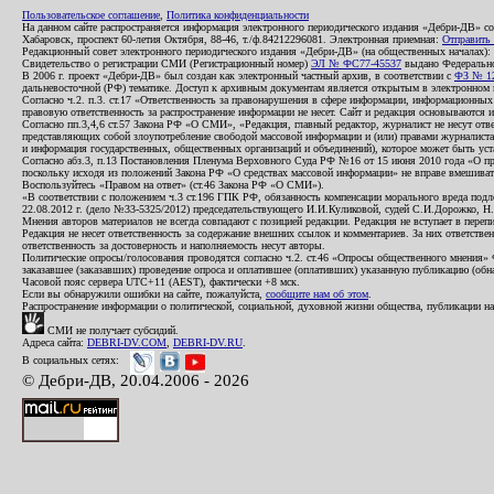
Пользовательское соглашение
,
Политика конфиденциальности
На данном сайте распространяется информация электронного периодического издания «Дебри-ДВ» с
Хабаровск, проспект 60-летия Октября, 88-46, т./ф.84212296081. Электронная приемная:
Отправить
Редакционный совет электронного периодического издания «Дебри-ДВ» (на общественных началах
Свидетельство о регистрации СМИ (Регистрационный номер)
ЭЛ № ФС77-45537
выдано Федеральной
В 2006 г. проект «Дебри-ДВ» был создан как электронный частный архив, в соответствии с
ФЗ № 12
дальневосточной (РФ) тематике. Доступ к архивным документам является открытым в электронном вид
Согласно ч.2. п.3. ст.17 «Ответственность за правонарушения в сфере информации, информационн
правовую ответственность за распространение информации не несет. Сайт и редакция основываются 
Согласно пп.3,4,6 ст.57 Закона РФ «О СМИ», «Редакция, главный редактор, журналист не несут отв
представляющих собой злоупотребление свободой массовой информации и (или) правами журналиста:
и информация государственных, общественных организаций и объединений), которое может быть уста
Согласно абз.3, п.13 Постановления Пленума Верховного Суда РФ №16 от 15 июня 2010 года «О пр
поскольку исходя из положений Закона РФ «О средствах массовой информации» не вправе вмешивать
Воспользуйтесь «Правом на ответ» (ст.46 Закона РФ «О СМИ»).
«В соответствии с положением ч.3 ст.196 ГПК РФ, обязанность компенсации морального вреда подле
22.08.2012 г. (дело №33-5325/2012) председательствующего И.И.Куликовой, судей С.И.Дорожко, Н
Мнения авторов материалов не всегда совпадают с позицией редакции. Редакция не вступает в перепи
Редакция не несет ответственность за содержание внешних ссылок и комментариев. За них ответств
ответственность за достоверность и наполняемость несут авторы.
Политические опросы/голосования проводятся согласно ч.2. ст.46 «Опросы общественного мнения» Фе
заказавшее (заказавших) проведение опроса и оплатившее (оплативших) указанную публикацию (обнаро
Часовой пояс сервера UTC+11 (AEST), фактически +8 мск.
Если вы обнаружили ошибки на сайте, пожалуйста,
сообщите нам об этом
.
Распространение информации о политической, социальной, духовной жизни общества, публикации на
СМИ не получает субсидий.
Адреса сайта:
DEBRI-DV.COM
,
DEBRI-DV.RU
.
В социальных сетях:
© Дебри-ДВ, 20.04.2006 - 2026