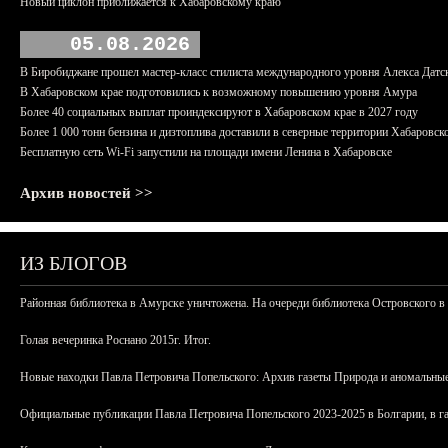
Новый циклон приближается к Хабаровскому краю
05.08.2026
В Биробиджане прошел мастер-класс стилиста международного уровня Алекса Датс
В Хабаровском крае подготовились к возможному повышению уровня Амура
Более 40 социальных выплат проиндексируют в Хабаровском крае в 2027 году
Более 1 000 тонн бензина и дизтоплива доставили в северные территории Хабаровск
Бесплатную сеть Wi-Fi запустили на площади имени Ленина в Хабаровске
Архив новостей >>
ИЗ БЛОГОВ
Районная библиотека в Амурске уничтожена. На очереди библиотека Островского в
Голая вечеринка Роснано 2015г. Итог.
Новые находки Павла Петровича Попельского: Архив газеты Природа и аномальные
Официальные публикации Павла Петровича Попельского 2023-2025 в Болгарии, в г