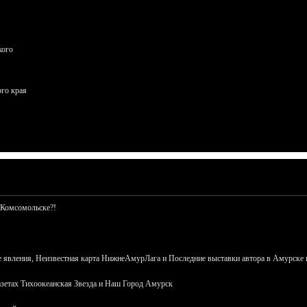
кого
ого края
 Комсомольске?!
 явления, Неизвестная карта НижнеАмурЛага и Последние выставки автора в Амурске 
азетах Тихоокеанская Звезда и Наш Город Амурск