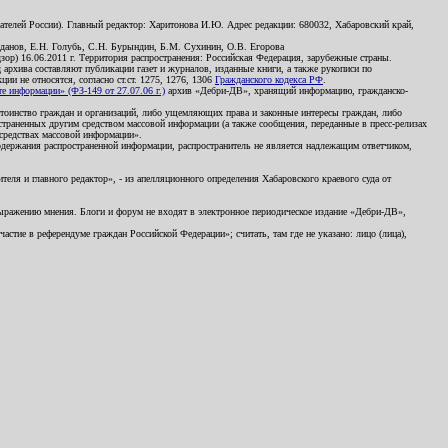
телей России). Главный редактор: Харитонова И.Ю. Адрес редакции: 680032, Хабаровский край,
данов, Е.Н. Голубь, С.Н. Бурындин, Б.М. Сухинин, О.В. Егорова
р) 16.06.2011 г. Территория распространения: Российская Федерация, зарубежные страны.
д архива составляют публикации газет и журналов, изданные книги, а также рукописи по
и не относятся, согласно ст.ст. 1275, 1276, 1306
Гражданского кодекса РФ
.
 информации» (ФЗ-149 от 27.07.06 г.)
архив «Дебри-ДВ», хранящий информацию, гражданско-
остоинство граждан и организаций, либо ущемляющих права и законные интересы граждан, либо
страненных другим средством массовой информации (а также сообщения, переданные в пресс-релизах
 средствах массовой информации».
держания распространенной информации, распространитель не является надлежащим ответчиком,
еля и главного редактор», - из апелляционного определения Хабаровского краевого суда от
 выражению мнения. Блоги и форум не входят в электронное периодическое издание «Дебри-ДВ»,
стие в референдуме граждан Российской Федерации»; считать, там где не указано: лицо (лица),