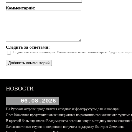
Комментарий:
Следить за ответами:
Подписаться на комментарии. Оповещения о новых комментариях будут приходить 
НОВОСТИ
06.08.2026
На Русском острове продолжается создание инфраструктуры для инноваций
Олег Кожемяко представил новые инициативы по развитию горнолыжного туризма 
В краевой больнице имени Владимирцева освоили новую методику восстановления п
Дальневосточная студия кинохроники получила поддержку Дмитрия Демешина