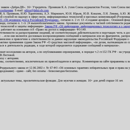
о знаком «Дебри-ДВ». 16+ Учредитель: Пронякин К.А. (член Союза журналистов России, член Союза писа
 сообщение
. E-mail:
editor@debri-dv.com
): К.А. Пронякин, И.Ю. Харитонова, А.Э. Мирмович, Ю.Н. Юрьев, Ю.В. Ковалев, Л.Н. Левина, А.Ю. Ж
 службой по надзору в сфере связи, информационных технологий и массовых коммуникаций (Роскомнадзо
5 «Об архивном деле в Российской Федерации»
, согласно п. 2 ст. 13 «Создание архивов». Основной фон
е, согласно п. 1 ст. 24 вышеобозначенного закона. Архивные документы к частной собственности редакци
ых технологий и защиты информации»
Закона РФ «Об информации, информационных технологиях и о защите
и работают на основании ст.8 «Право на доступ к информации» ФЗ-149.
етственности за распространение сведений, не соответствующих действительности и порочащих честь и д
 ...если они являются дословным воспроизведением сообщений и материалов или их фрагментов, распро
новлено и привлечено к ответственности за данное нарушение законодательства Российской Федерации о
актике применения судами Закона РФ «О средствах массовой информации», «по делам, вытекающим из со
ся в деятельность редакции, в ходе которой определяется содержание сообщений и материалов».
жит возложению на авторов, а по опубликованию опровержения, в порядке ч.2 ст.152 ГК РФ - на учредит
.В.Пестовой.
ску с авторами.
енны, соответственно, исключительно их правообладатели и авторы. Комментарии на сайте приравнены к
дерального закона от 12.06.2002 г. № 67-ФЗ «Об основных гарантиях избирательных прав и права на уча
дование) - едино - сайт, без оплаты - безвозмездно/бесплатно.
 актуальные темы, просветительские функции. Для мужчин и женщин. 16+ для детей старше 16 лет.