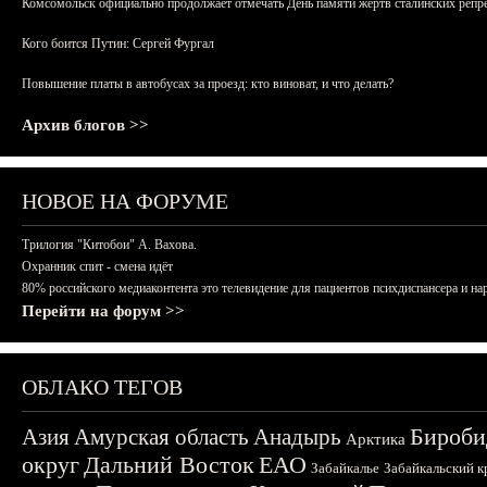
Комсомольск официально продолжает отмечать День памяти жертв сталинских репрес
Кого боится Путин: Сергей Фургал
Повышение платы в автобусах за проезд: кто виноват, и что делать?
Архив блогов >>
НОВОЕ НА ФОРУМЕ
Трилогия "Китобои" А. Вахова.
Охранник спит - смена идёт
80% российского медиаконтента это телевидение для пациентов психдиспансера и на
Перейти на форум >>
ОБЛАКО ТЕГОВ
Бироби
Азия
Амурская область
Анадырь
Арктика
округ
Дальний Восток
ЕАО
Забайкалье
Забайкальский к