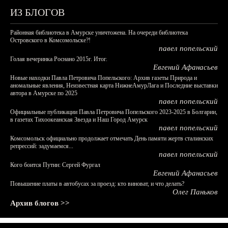
ИЗ БЛОГОВ
Районная библиотека в Амурске уничтожена. На очереди библиотека
Островского в Комсомольске?!
павел попельский
Голая вечеринка Роснано 2015г. Итог.
Евгений Афанасьев
Новые находки Павла Петровича Попельского: Архив газеты Природа и
аномальные явления, Неизвестная карта НижнеАмурЛага и Последние выставки
автора в Амурске по 2025
павел попельский
Официальные публикации Павла Петровича Попельского 2023-2025 в Болгарии,
в газетах Тихоокеанская Звезда и Наш Город Амурск
павел попельский
Комсомольск официально продолжает отмечать День памяти жертв сталинских
репрессий: задумаемся...
павел попельский
Кого боится Путин: Сергей Фургал
Евгений Афанасьев
Повышение платы в автобусах за проезд: кто виноват, и что делать?
Олег Паньков
Архив блогов >>