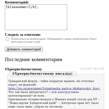
Комментарий:
Следить за ответами:
Подписаться на комментарии. Оповещения о новых комментариях будут
приходить на ваш e-mail.
Последние комментарии
#Хроервсёпочестному
12.12.2017 08:14:30
#Хроервсёпочестному
Гражданский форум - тайна покрытая мраком, ни отчетных
видео, ни фамилий.
https://toz.su/newspaper/forum/nasha_partiya_khabarovskiy_kray/
Что там было интересного? с кем конструктивно
контактировали? не ясно.
Оригинально позаимствовали у Ишаева новый слоган для ЕР -
"Наша партия Хабаровский край". , Авторских прав нет, было
ваше стало наше, спёрли по честному.