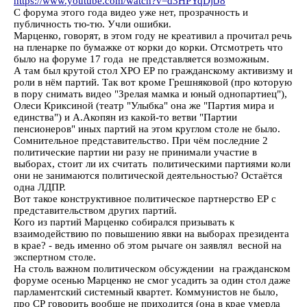
https://www.youtube.com/watch?v=d3HPYqDjtJ8
С форума этого года видео уже нет, прозрачность и
публичность тю-тю. Учли ошибки.
Марценко, говорят, в этом году не креативил а прочитал речь
на пленарке по бумажке от корки до корки. Отсмотреть что
было на форуме 17 года не представляется возможным.
А там был крутой стол ХРО ЕР по гражданскому активизму и
роли в нём партий. Так вот кроме Грешняковой (про которую
в пору снимать видео "Зрелая мамка и юный однопартиец"),
Олеси Криксиной (театр "Улыбка" она же "Партия мира и
единства") и А.Акопян из какой-то ветви "Партии
пенсионеров" иных партий на этом круглом столе не было.
Сомнительное представительство. При чём последние 2
политические партии ни разу не принимали участие в
выборах, стоит ли их считать политическими партиями коли
они не занимаются политической деятельностью? Остаётся
одна ЛДПР.
Вот такое конструктивное политическое партнерство ЕР с
представительством других партий.
Кого из партий Марценко собирался призывать к
взаимодействию по повышению явки на выборах президента
в крае? - ведь именно об этом рычаге он заявлял весной на
экспертном столе.
На столь важном политическом обсуждении на гражданском
форуме осенью Марценко не смог усадить за один стол даже
парламентский системный квартет. Коммунистов не было,
про СР говорить вообще не приходится (она в крае умерла