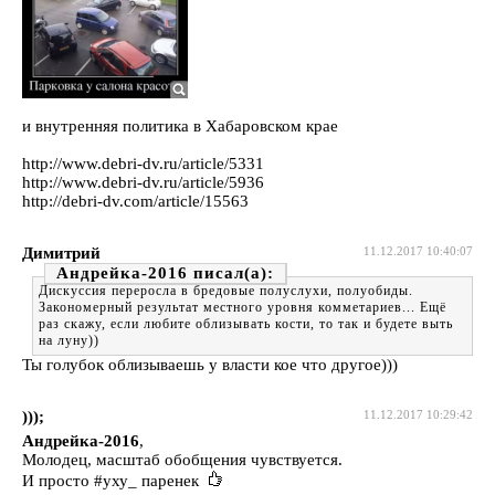
и внутренняя политика в Хабаровском крае
http://www.debri-dv.ru/article/5331
http://www.debri-dv.ru/article/5936
http://debri-dv.com/article/15563
Димитрий
11.12.2017 10:40:07
Андрейка-2016
Дискуссия переросла в бредовые полуслухи, полуобиды.
Закономерный результат местного уровня комметариев... Ещё
раз скажу, если любите облизывать кости, то так и будете выть
на луну))
Ты голубок облизываешь у власти кое что другое)))
)));
11.12.2017 10:29:42
Андрейка-2016
,
Молодец, масштаб обобщения чувствуется.
И просто #уху_ паренек