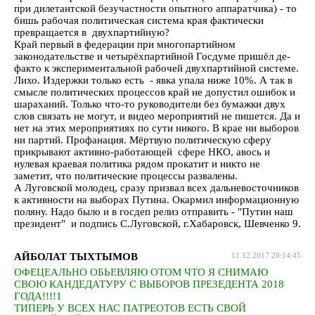
при дилетантской безучастности опытного аппаратчика) - то
бишь рабочая политическая система края фактически
превращается в двухпартийную?
Край первый в федерации при многопартийном
законодательстве и четырёхпартийной Госдуме пришёл де-
факто к экспериментальной рабочей двухпартийной системе.
Лихо. Издержки только есть - явка упала ниже 10%. А так в
смысле политических процессов край не допустил ошибок и
шараханий. Только что-то руководители без бумажки двух
слов связать не могут, и видео мероприятий не пишется. Да и
нет на этих мероприятиях по сути никого. В крае ни выборов
ни партий. Профанация. Мёртвую политическую сферу
прикрывают активно-работающей сфере НКО, авось и
нулевая краевая политика рядом прокатит и никто не
заметит, что политические процессы развалены.
А Луговской молодец, сразу призвал всех дальневосточников
к активности на выборах Путина. Окармил информационную
поляну. Надо было и в госдеп релиз отправить - "Путин наш
президент" и подпись С.Луговской, г.Хабаровск, Шевченко 9.
АЙБОЛАТ ТЫХТЫМОВ
11.12.2017 20:14:45
ОФЕЦЕАЛЬНО ОБЬЕВЛЯЮ ОТОМ ЧТО Я СНИМАЮ
СВОЮ КАНДЕДАТУРУ С ВЫБОРОВ ПРЕЗЕДЕНТА 2018
ГОДА!!!!1
ТИПЕРЬ У ВСЕХ НАС ПАТРЕОТОВ ЕСТЬ СВОЙ