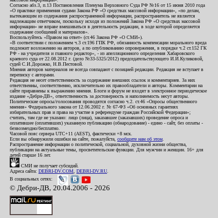
Согласно абз.3, п.13 Постановления Пленума Верховного Суда РФ №16 от 15 июня 2010 года
«О практике применения судами Закона РФ «О средствах массовой информации», «по делам,
вытекающим из содержания распространенной информации, распространитель не является
надлежащим ответчиком, поскольку исходя из положений Закона РФ «О средствах массовой
информации» не вправе вмешиваться в деятельность редакции, в ходе которой определяется
содержание сообщений и материалов».
Воспользуйтесь «Правом на ответ» (ст.46 Закона РФ «О СМИ»).
«В соответствии с положением ч.3 ст.196 ГПК РФ, обязанность компенсации морального вреда
подлежит возложению на авторов, а по опубликованию опровержения, в порядке ч.2 ст.152 ГК
РФ - на учредителя и главного редактор», - из апелляционного определения Хабаровского
краевого суда от 22.08.2012 г. (дело №33-5325/2012) председательствующего И.И.Куликовой,
судей С.И.Дорожко, Н.В.Пестовой.
Мнения авторов материалов не всегда совпадают с позицией редакции. Редакция не вступает в
переписку с авторами.
Редакция не несет ответственность за содержание внешних ссылок и комментариев. За них
ответственны, соответственно, исключительно их правообладатели и авторы. Комментарии на
сайте приравнены к выражению мнения. Блоги и форум не входят в электронное периодическое
издание «Дебри-ДВ», ответственность за достоверность и наполняемость несут авторы.
Политические опросы/голосования проводятся согласно ч.2. ст.46 «Опросы общественного
мнения» Федерального закона от 12.06.2002 г. № 67-ФЗ «Об основных гарантиях
избирательных прав и права на участие в референдуме граждан Российской Федерации»;
считать, там где не указано: лицо (лица), заказавшее (заказавших) проведение опроса и
оплатившее (оплативших) указанную публикацию (обнародование) - едино - сайт, без оплаты -
безвозмездно/бесплатно.
Часовой пояс сервера UTC+11 (AEST), фактически +8 мск.
Если вы обнаружили ошибки на сайте, пожалуйста,
сообщите нам об этом
.
Распространение информации о политической, социальной, духовной жизни общества,
публикации на актуальные темы, просветительские функции. Для мужчин и женщин. 16+ для
детей старше 16 лет.
СМИ не получает субсидий.
Адреса сайта:
DEBRI-DV.COM
,
DEBRI-DV.RU
.
В социальных сетях:
© Дебри-ДВ, 20.04.2006 - 2026