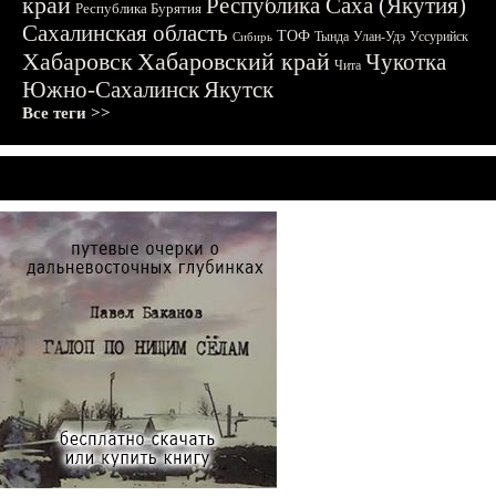
край
Республика Саха (Якутия)
Республика Бурятия
Сахалинская область
ТОФ
Тында
Улан-Удэ
Уссурийск
Сибирь
Хабаровск
Хабаровский край
Чукотка
Чита
Южно-Сахалинск
Якутск
Все теги >>