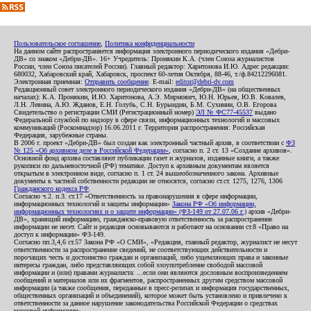
Пользовательское соглашение
,
Политика конфиденциальности
На данном сайте распространяется информация электронного периодического издания «Дебри-
ДВ» со знаком «Дебри-ДВ». 16+ Учредитель: Пронякин К.А. (член Союза журналистов
России, член Союза писателей России). Главный редактор: Харитонова И.Ю. Адрес редакции:
680032, Хабаровский край, Хабаровск, проспект 60-летия Октября, 88-46, т./ф.84212296081.
Электронная приемная:
Отправить сообщение
. E-mail:
editor@debri-dv.com
Редакционный совет электронного периодического издания «Дебри-ДВ» (на общественных
началах): К.А. Пронякин, И.Ю. Харитонова, А.Э. Мирмович, Ю.Н. Юрьев, Ю.В. Ковалев,
Л.Н. Левина, А.Ю. Жданов, Е.Н. Голубь, С.Н. Бурындин, Б.М. Сухинин, О.В. Егорова
Свидетельство о регистрации СМИ (Регистрационный номер)
ЭЛ № ФС77-45537
выдано
Федеральной службой по надзору в сфере связи, информационных технологий и массовых
коммуникаций (Роскомнадзор) 16.06.2011 г. Территория распространения: Российская
Федерация, зарубежные страны.
В 2006 г. проект «Дебри-ДВ» был создан как электронный частный архив, в соответствии с
ФЗ
№ 125 «Об архивном деле в Российской Федерации»
, согласно п. 2 ст. 13 «Создание архивов».
Основной фонд архива составляют публикации газет и журналов, изданные книги, а также
рукописи по дальневосточной (РФ) тематике. Доступ к архивным документам является
открытым в электронном виде, согласно п. 1 ст. 24 вышеобозначенного закона. Архивные
документы к частной собственности редакции не относятся, согласно ст.ст. 1275, 1276, 1306
Гражданского кодекса РФ
.
Согласно ч.2. п.3. ст.17 «Ответственность за правонарушения в сфере информации,
информационных технологий и защиты информации»
Закона РФ «Об информации,
информационных технологиях и о защите информации» (ФЗ-149 от 27.07.06 г.)
архив «Дебри-
ДВ», хранящий информацию, гражданско-правовую ответственность за распространение
информации не несет. Сайт и редакция основываются и работают на основании ст.8 «Право на
доступ к информации» ФЗ-149.
Согласно пп.3,4,6 ст.57 Закона РФ «О СМИ», «Редакция, главный редактор, журналист не несут
ответственности за распространение сведений, не соответствующих действительности и
порочащих честь и достоинство граждан и организаций, либо ущемляющих права и законные
интересы граждан, либо представляющих собой злоупотребление свободой массовой
информации и (или) правами журналиста: ...если они являются дословным воспроизведением
сообщений и материалов или их фрагментов, распространенных другим средством массовой
информации (а также сообщения, переданные в пресс-релизах и информация государственных,
общественных организаций и объединений), которое может быть установлено и привлечено к
ответственности за данное нарушение законодательства Российской Федерации о средствах
массовой информации».