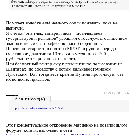
Вот так Шпорт оседлал ишаевскую патриотическую фишку.
Поможет ли "новизна" партийной мысли?
Поможет колобку ещё немного сопли пожевать, пока не
выпнули.
Я б этих "опытных аппаратчиков" "могильщиков
губернаторов и регионов" увольнял с госслужбы с лишением
звания и пенсии за профессионально содеянное.
Пенсия по старости в полтора МРОТа в руки и вперёд на
счастливое дожитие за 10 тысяч в месяц плюс 700
руб. смонетизированных на проезд.
Или бесплатный гектар ему в пожизненное пользование на
Шантарах, по соседству с истым дальневосточником
Луговским. Вот тогда весь край за Путина проголосует без
их вонючих призывов.
_____
11.12.2017 20:36:56
бла
http://debri-dv.com/article/15563
Этот концептуальное откровение Марценко на позапрошлом
форуме, кстати, выложено в сети