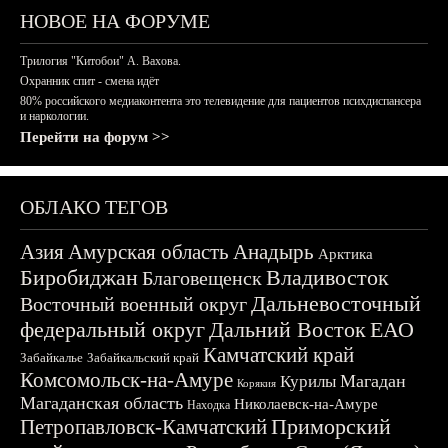
НОВОЕ НА ФОРУМЕ
Трилогия "Китобои" А. Вахова.
Охранник спит - смена идёт
80% российского медиаконтента это телевидение для пациентов психдиспансера
и наркологии.
Перейти на форум >>
ОБЛАКО ТЕГОВ
Азия
Амурская область
Анадырь
Арктика
Биробиджан
Владивосток
Благовещенск
Дальневосточный
Восточный военный округ
федеральный округ
Дальний Восток
ЕАО
Камчатский край
Забайкалье
Забайкальский край
Комсомольск-на-Амуре
Магадан
Курилы
Корякия
Магаданская область
Николаевск-на-Амуре
Находка
Приморский
Петропавловск-Камчатский