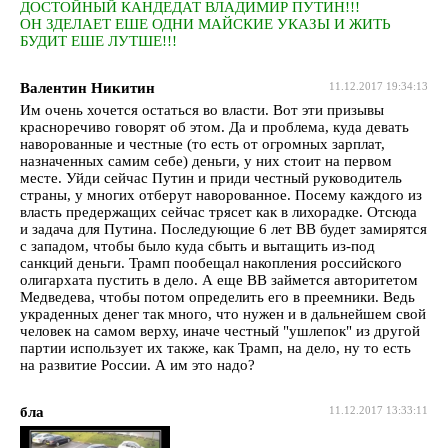
ДОСТОЙНЫЙ КАНДЕДАТ ВЛАДИМИР ПУТИН!!!
ОН ЗДЕЛАЕТ ЕШЕ ОДНИ МАЙСКИЕ УКАЗЫ И ЖИТЬ
БУДИТ ЕШЕ ЛУТШЕ!!!
Валентин Никитин
11.12.2017 19:34:13
Им очень хочется остаться во власти. Вот эти призывы
красноречиво говорят об этом. Да и проблема, куда девать
наворованные и честные (то есть от огромных зарплат,
назначенных самим себе) деньги, у них стоит на первом
месте. Уйди сейчас Путин и приди честный руководитель
страны, у многих отберут наворованное. Посему каждого из
власть предержащих сейчас трясет как в лихорадке. Отсюда
и задача для Путина. Последующие 6 лет ВВ будет замирятся
с западом, чтобы было куда сбыть и вытащить из-под
санкций деньги. Трамп пообещал накопления российского
олигархата пустить в дело. А еще ВВ займется авторитетом
Медведева, чтобы потом определить его в преемники. Ведь
украденных денег так много, что нужен и в дальнейшем свой
человек на самом верху, иначе честный "ушлепок" из другой
партии использует их также, как Трамп, на дело, ну то есть
на развитие России. А им это надо?
бла
11.12.2017 13:33:11