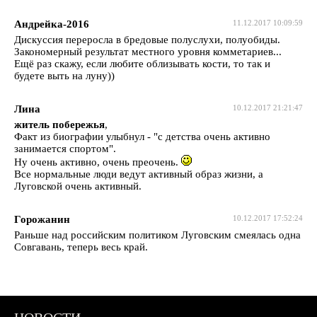
Андрейка-2016
11.12.2017 10:09:59
Дискуссия переросла в бредовые полуслухи, полуобиды.
Закономерный результат местного уровня комметариев...
Ещё раз скажу, если любите облизывать кости, то так и
будете выть на луну))
Лина
10.12.2017 21:21:47
житель побережья
,
Факт из биографии улыбнул - "с детства очень активно
занимается спортом".
Ну очень активно, очень преочень.
Все нормальные люди ведут активный образ жизни, а
Луговской очень активный.
Горожанин
10.12.2017 17:52:24
Раньше над российским политиком Луговским смеялась одна
Совгавань, теперь весь край.