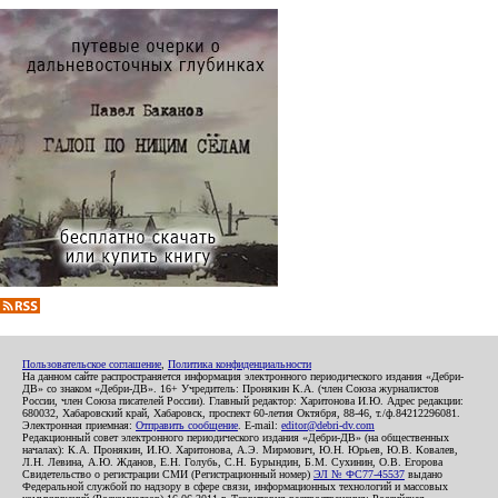
Пользовательское соглашение
,
Политика конфиденциальности
На данном сайте распространяется информация электронного периодического издания «Дебри-
ДВ» со знаком «Дебри-ДВ». 16+ Учредитель: Пронякин К.А. (член Союза журналистов
России, член Союза писателей России). Главный редактор: Харитонова И.Ю. Адрес редакции:
680032, Хабаровский край, Хабаровск, проспект 60-летия Октября, 88-46, т./ф.84212296081.
Электронная приемная:
Отправить сообщение
. E-mail:
editor@debri-dv.com
Редакционный совет электронного периодического издания «Дебри-ДВ» (на общественных
началах): К.А. Пронякин, И.Ю. Харитонова, А.Э. Мирмович, Ю.Н. Юрьев, Ю.В. Ковалев,
Л.Н. Левина, А.Ю. Жданов, Е.Н. Голубь, С.Н. Бурындин, Б.М. Сухинин, О.В. Егорова
Свидетельство о регистрации СМИ (Регистрационный номер)
ЭЛ № ФС77-45537
выдано
Федеральной службой по надзору в сфере связи, информационных технологий и массовых