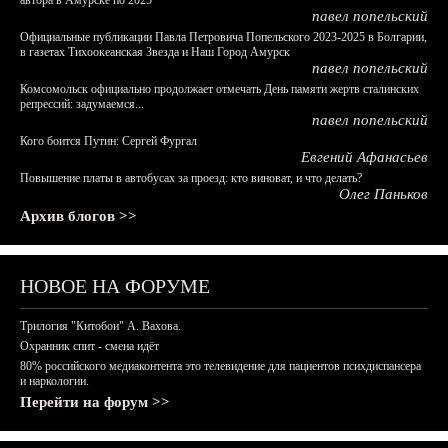
автора в Амурске по 2025
павел попельский
Официальные публикации Павла Петровича Попельского 2023-2025 в Болгарии,
в газетах Тихоокеанская Звезда и Наш Город Амурск
павел попельский
Комсомольск официально продолжает отмечать День памяти жертв сталинских
репрессий: задумаемся...
павел попельский
Кого боится Путин: Сергей Фургал
Евгений Афанасьев
Повышение платы в автобусах за проезд: кто виноват, и что делать?
Олег Паньков
Архив блогов >>
НОВОЕ НА ФОРУМЕ
Трилогия "Китобои" А. Вахова.
Охранник спит - смена идёт
80% российского медиаконтента это телевидение для пациентов психдиспансера
и наркологии.
Перейти на форум >>