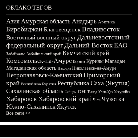
ОБЛАКО ТЕГОВ
Азия
Амурская область
Анадырь
Арктика
Биробиджан
Владивосток
Благовещенск
Дальневосточный
Восточный военный округ
федеральный округ
Дальний Восток
ЕАО
Камчатский край
Забайкалье
Забайкальский край
Комсомольск-на-Амуре
Магадан
Курилы
Корякия
Магаданская область
Николаевск-на-Амуре
Находка
Приморский
Петропавловск-Камчатский
край
Республика Саха (Якутия)
Республика Бурятия
Сахалинская область
ТОФ
Тында
Улан-Удэ
Уссурийск
Сибирь
Хабаровск
Хабаровский край
Чукотка
Чита
Южно-Сахалинск
Якутск
Все теги >>