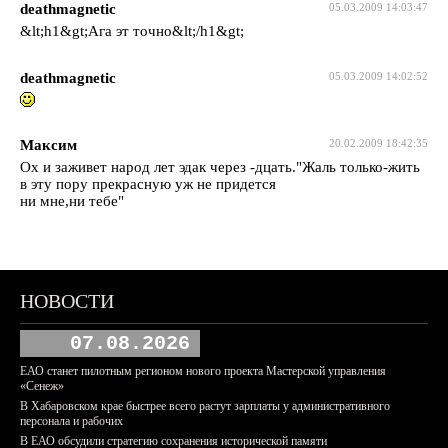
deathmagnetic
05.03.2009 14:03:47
&lt;h1&gt;Ага эт точно&lt;/h1&gt;
deathmagnetic
05.03.2009 14:02:52
Максим
20.02.2009 18:42:35
Ох и заживет народ лет эдак через -дцать."Жаль только-жить
в эту пору прекрасную уж не придется
ни мне,ни тебе"
НОВОСТИ
07.08.2026
ЕАО станет пилотным регионом нового проекта Мастерской управления
«Сенеж»
В Хабаровском крае быстрее всего растут зарплаты у административного
персонала и рабочих
В ЕАО обсудили стратегию сохранения исторической памяти