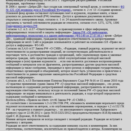
коммуникаций (Роскомнадзор) 16.06.2011 г. Территория распространения: Российская
Федерация, зарубежные страны.
В 2006 г. проект «Дебри-ДВ» был создан как электронный частный архив, в соответствии с
ФЗ
№ 125 «Об архивном деле в Российской Федерации»
, согласно п. 2 ст. 13 «Создание архивов».
Основной фонд архива составляют публикации газет и журналов, изданные книги, а также
рукописи по дальневосточной (РФ) тематике. Доступ к архивным документам является
открытым в электронном виде, согласно п. 1 ст. 24 вышеобозначенного закона. Архивные
документы к частной собственности редакции не относятся, согласно ст.ст. 1275, 1276, 1306
Гражданского кодекса РФ
.
Согласно ч.2. п.3. ст.17 «Ответственность за правонарушения в сфере информации,
информационных технологий и защиты информации»
Закона РФ «Об информации,
информационных технологиях и о защите информации» (ФЗ-149 от 27.07.06 г.)
архив «Дебри-
ДВ», хранящий информацию, гражданско-правовую ответственность за распространение
информации не несет. Сайт и редакция основываются и работают на основании ст.8 «Право на
доступ к информации» ФЗ-149.
Согласно пп.3,4,6 ст.57 Закона РФ «О СМИ», «Редакция, главный редактор, журналист не несут
ответственности за распространение сведений, не соответствующих действительности и
порочащих честь и достоинство граждан и организаций, либо ущемляющих права и законные
интересы граждан, либо представляющих собой злоупотребление свободой массовой
информации и (или) правами журналиста: ...если они являются дословным воспроизведением
сообщений и материалов или их фрагментов, распространенных другим средством массовой
информации (а также сообщения, переданные в пресс-релизах и информация государственных,
общественных организаций и объединений), которое может быть установлено и привлечено к
ответственности за данное нарушение законодательства Российской Федерации о средствах
массовой информации».
Согласно абз.3, п.13 Постановления Пленума Верховного Суда РФ №16 от 15 июня 2010 года
«О практике применения судами Закона РФ «О средствах массовой информации», «по делам,
вытекающим из содержания распространенной информации, распространитель не является
надлежащим ответчиком, поскольку исходя из положений Закона РФ «О средствах массовой
информации» не вправе вмешиваться в деятельность редакции, в ходе которой определяется
содержание сообщений и материалов».
Воспользуйтесь «Правом на ответ» (ст.46 Закона РФ «О СМИ»).
«В соответствии с положением ч.3 ст.196 ГПК РФ, обязанность компенсации морального вреда
подлежит возложению на авторов, а по опубликованию опровержения, в порядке ч.2 ст.152 ГК
РФ - на учредителя и главного редактор», - из апелляционного определения Хабаровского
краевого суда от 22.08.2012 г. (дело №33-5325/2012) председательствующего И.И.Куликовой,
судей С.И.Дорожко, Н.В.Пестовой.
Мнения авторов материалов не всегда совпадают с позицией редакции. Редакция не вступает в
переписку с авторами.
Редакция не несет ответственность за содержание внешних ссылок и комментариев. За них
ответственны, соответственно, исключительно их правообладатели и авторы. Комментарии на