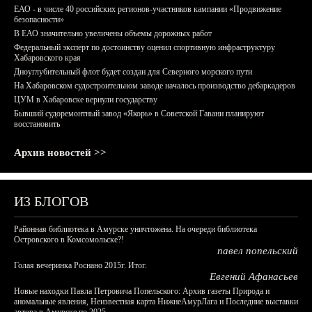
ЕАО - в числе 40 российских регионов-участников кампании «Продвижение
безопасности»
В ЕАО значительно увеличены объемы дорожных работ
Федеральный эксперт по достоинству оценил спортивную инфраструктуру
Хабаровского края
Дноуглубительный флот будет создан для Северного морского пути
На Хабаровском судостроительном заводе началось производство дебаркадеров
ЦУМ в Хабаровске вернули государству
Бывший судоремонтный завод «Якорь» в Советской Гавани планируют
восстановить
Архив новостей >>
ИЗ БЛОГОВ
Районная библиотека в Амурске уничтожена. На очереди библиотека
Островского в Комсомольске?!
павел попельский
Голая вечеринка Роснано 2015г. Итог.
Евгений Афанасьев
Новые находки Павла Петровича Попельского: Архив газеты Природа и
аномальные явления, Неизвестная карта НижнеАмурЛага и Последние выставки