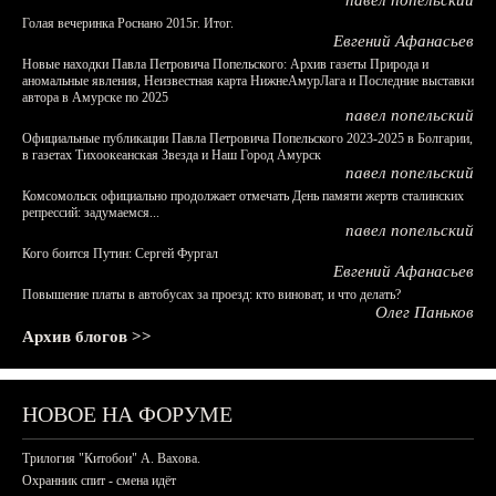
павел попельский
Голая вечеринка Роснано 2015г. Итог.
Евгений Афанасьев
Новые находки Павла Петровича Попельского: Архив газеты Природа и
аномальные явления, Неизвестная карта НижнеАмурЛага и Последние выставки
автора в Амурске по 2025
павел попельский
Официальные публикации Павла Петровича Попельского 2023-2025 в Болгарии,
в газетах Тихоокеанская Звезда и Наш Город Амурск
павел попельский
Комсомольск официально продолжает отмечать День памяти жертв сталинских
репрессий: задумаемся...
павел попельский
Кого боится Путин: Сергей Фургал
Евгений Афанасьев
Повышение платы в автобусах за проезд: кто виноват, и что делать?
Олег Паньков
Архив блогов >>
НОВОЕ НА ФОРУМЕ
Трилогия "Китобои" А. Вахова.
Охранник спит - смена идёт