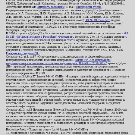
России, член Союза писателей России). Главный редактор: Харитонова И.Ю. Адрес редакции:
680032, Хабаровский край, Хабаровск, проспект 60-летия Октября, 88-46, т./ф.84212296081.
Электронная приемная:
Отправить сообщение
. E-mail:
editor@debri-dv.com
Редакционный совет электронного периодического издания «Дебри-ДВ» (на общественных
началах): К.А. Пронякин, И.Ю. Харитонова, А.Э. Мирмович, Ю.Н. Юрьев, Ю.В. Ковалев,
Л.Н. Левина, А.Ю. Жданов, Е.Н. Голубь, С.Н. Бурындин, Б.М. Сухинин, О.В. Егорова
Свидетельство о регистрации СМИ (Регистрационный номер)
ЭЛ № ФС77-45537
выдано
Федеральной службой по надзору в сфере связи, информационных технологий и массовых
коммуникаций (Роскомнадзор) 16.06.2011 г. Территория распространения: Российская
Федерация, зарубежные страны.
В 2006 г. проект «Дебри-ДВ» был создан как электронный частный архив, в соответствии с
ФЗ
№ 125 «Об архивном деле в Российской Федерации»
, согласно п. 2 ст. 13 «Создание архивов».
Основной фонд архива составляют публикации газет и журналов, изданные книги, а также
рукописи по дальневосточной (РФ) тематике. Доступ к архивным документам является
открытым в электронном виде, согласно п. 1 ст. 24 вышеобозначенного закона. Архивные
документы к частной собственности редакции не относятся, согласно ст.ст. 1275, 1276, 1306
Гражданского кодекса РФ
.
Согласно ч.2. п.3. ст.17 «Ответственность за правонарушения в сфере информации,
информационных технологий и защиты информации»
Закона РФ «Об информации,
информационных технологиях и о защите информации» (ФЗ-149 от 27.07.06 г.)
архив «Дебри-
ДВ», хранящий информацию, гражданско-правовую ответственность за распространение
информации не несет. Сайт и редакция основываются и работают на основании ст.8 «Право на
доступ к информации» ФЗ-149.
Согласно пп.3,4,6 ст.57 Закона РФ «О СМИ», «Редакция, главный редактор, журналист не несут
ответственности за распространение сведений, не соответствующих действительности и
порочащих честь и достоинство граждан и организаций, либо ущемляющих права и законные
интересы граждан, либо представляющих собой злоупотребление свободой массовой
информации и (или) правами журналиста: ...если они являются дословным воспроизведением
сообщений и материалов или их фрагментов, распространенных другим средством массовой
информации (а также сообщения, переданные в пресс-релизах и информация государственных,
общественных организаций и объединений), которое может быть установлено и привлечено к
ответственности за данное нарушение законодательства Российской Федерации о средствах
массовой информации».
Согласно абз.3, п.13 Постановления Пленума Верховного Суда РФ №16 от 15 июня 2010 года
«О практике применения судами Закона РФ «О средствах массовой информации», «по делам,
вытекающим из содержания распространенной информации, распространитель не является
надлежащим ответчиком, поскольку исходя из положений Закона РФ «О средствах массовой
информации» не вправе вмешиваться в деятельность редакции, в ходе которой определяется
содержание сообщений и материалов».
Воспользуйтесь «Правом на ответ» (ст.46 Закона РФ «О СМИ»).
«В соответствии с положением ч.3 ст.196 ГПК РФ, обязанность компенсации морального вреда