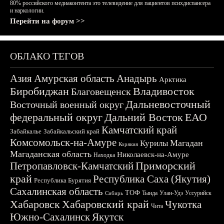
80% российского медиаконтента это телевидение для пациентов психдиспансера
и наркологии.
Перейти на форум >>
ОБЛАКО ТЕГОВ
Азия
Амурская область
Анадырь
Арктика
Биробиджан
Владивосток
Благовещенск
Дальневосточный
Восточный военный округ
федеральный округ
Дальний Восток
ЕАО
Камчатский край
Забайкалье
Забайкальский край
Комсомольск-на-Амуре
Магадан
Курилы
Корякия
Магаданская область
Николаевск-на-Амуре
Находка
Приморский
Петропавловск-Камчатский
край
Республика Саха (Якутия)
Республика Бурятия
Сахалинская область
ТОФ
Тында
Улан-Удэ
Уссурийск
Сибирь
Хабаровск
Хабаровский край
Чукотка
Чита
Южно-Сахалинск
Якутск