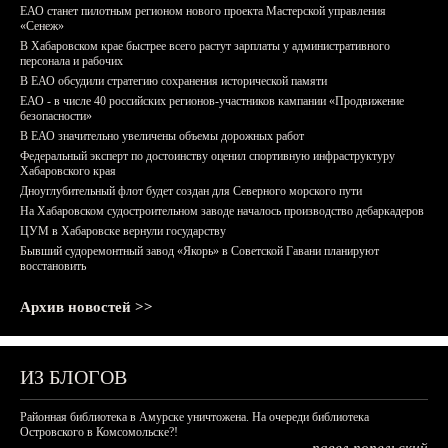
ЕАО станет пилотным регионом нового проекта Мастерской управления
«Сенеж»
В Хабаровском крае быстрее всего растут зарплаты у административного
персонала и рабочих
В ЕАО обсудили стратегию сохранения исторической памяти
ЕАО - в числе 40 российских регионов-участников кампании «Продвижение
безопасности»
В ЕАО значительно увеличены объемы дорожных работ
Федеральный эксперт по достоинству оценил спортивную инфраструктуру
Хабаровского края
Дноуглубительный флот будет создан для Северного морского пути
На Хабаровском судостроительном заводе началось производство дебаркадеров
ЦУМ в Хабаровске вернули государству
Бывший судоремонтный завод «Якорь» в Советской Гавани планируют
восстановить
Архив новостей >>
ИЗ БЛОГОВ
Районная библиотека в Амурске уничтожена. На очереди библиотека
Островского в Комсомольске?!