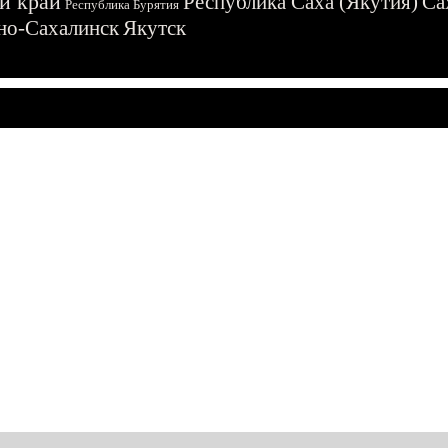
й край
Республика Саха (Якутия)
Са
Республика Бурятия
о-Сахалинск
Якутск