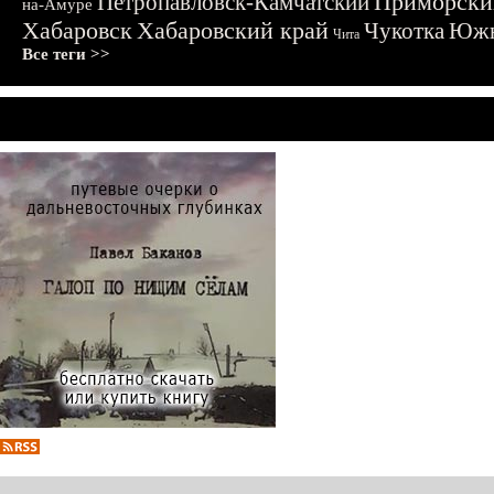
Приморски
Петропавловск-Камчатский
на-Амуре
Хабаровск
Хабаровский край
Чукотка
Южн
Чита
Все теги >>