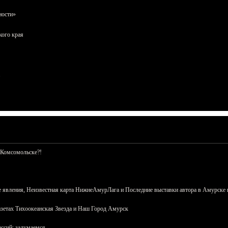
ности»
кого края
 Комсомольске?!
 явления, Неизвестная карта НижнеАмурЛага и Последние выставки автора в Амурске 
азетах Тихоокеанская Звезда и Наш Город Амурск
сий: задумаемся...