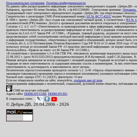
Пользовательское соглашение
,
Политика конфиденциальности
На данном сайте распространяется информация электронного периодического издания «Дебри-ДВ» с
Хабаровск, проспект 60-летия Октября, 88-46, т./ф.84212296081. Электронная приемная:
Отправить
Редакционный совет электронного периодического издания «Дебри-ДВ» (на общественных началах
Свидетельство о регистрации СМИ (Регистрационный номер)
ЭЛ № ФС77-45537
выдано Федеральной
В 2006 г. проект «Дебри-ДВ» был создан как электронный частный архив, в соответствии с
ФЗ № 12
дальневосточной (РФ) тематике. Доступ к архивным документам является открытым в электронном вид
Согласно ч.2. п.3. ст.17 «Ответственность за правонарушения в сфере информации, информационн
правовую ответственность за распространение информации не несет. Сайт и редакция основываются 
Согласно пп.3,4,6 ст.57 Закона РФ «О СМИ», «Редакция, главный редактор, журналист не несут отв
представляющих собой злоупотребление свободой массовой информации и (или) правами журналиста:
и информация государственных, общественных организаций и объединений), которое может быть уста
Согласно абз.3, п.13 Постановления Пленума Верховного Суда РФ №16 от 15 июня 2010 года «О пр
поскольку исходя из положений Закона РФ «О средствах массовой информации» не вправе вмешивать
Воспользуйтесь «Правом на ответ» (ст.46 Закона РФ «О СМИ»).
«В соответствии с положением ч.3 ст.196 ГПК РФ, обязанность компенсации морального вреда подле
22.08.2012 г. (дело №33-5325/2012) председательствующего И.И.Куликовой, судей С.И.Дорожко, Н
Мнения авторов материалов не всегда совпадают с позицией редакции. Редакция не вступает в перепи
Редакция не несет ответственность за содержание внешних ссылок и комментариев. За них ответств
ответственность за достоверность и наполняемость несут авторы.
Политические опросы/голосования проводятся согласно ч.2. ст.46 «Опросы общественного мнения» Фе
заказавшее (заказавших) проведение опроса и оплатившее (оплативших) указанную публикацию (обнаро
Часовой пояс сервера UTC+11 (AEST), фактически +8 мск.
Если вы обнаружили ошибки на сайте, пожалуйста,
сообщите нам об этом
.
Распространение информации о политической, социальной, духовной жизни общества, публикации на
СМИ не получает субсидий.
Адреса сайта:
DEBRI-DV.COM
,
DEBRI-DV.RU
.
В социальных сетях:
© Дебри-ДВ, 20.04.2006 - 2026