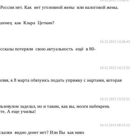
России нет. Как нет уголовной жены или налоговой жены.
рашенец как Клара Цеткин?
16.12.2015 14:26:43
рассказы потеряли свою актуальность ещё в 80-
16.12.2015 14:23:32
Лилия, к 8 марта обязуюсь подать упряжку с нартами, которая
16.12.2015 13:52:51
льзевулом заделал, но и таким, как вы, мозги набекрень
те. А еще училка!
16.12.2015 08:53:22
сказки видно денег нет? Или Вы как нивх