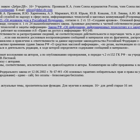
о знаком «Дебри-ДВ». 16+ Учредитель: Пронякин К.А. (член Союза журналистов России, член Союза писа
 сообщение
. E-mail:
editor@debri-dv.com
): К.А. Пронякин, И.Ю. Харитонова, А.Э. Мирмович, Ю.Н. Юрьев, Ю.В. Ковалев, Л.Н. Левина, А.Ю. Ж
 службой по надзору в сфере связи, информационных технологий и массовых коммуникаций (Роскомнадзо
5 «Об архивном деле в Российской Федерации»
, согласно п. 2 ст. 13 «Создание архивов». Основной фон
е, согласно п. 1 ст. 24 вышеобозначенного закона. Архивные документы к частной собственности редакци
ых технологий и защиты информации»
Закона РФ «Об информации, информационных технологиях и о защите
и работают на основании ст.8 «Право на доступ к информации» ФЗ-149.
етственности за распространение сведений, не соответствующих действительности и порочащих честь и д
 ...если они являются дословным воспроизведением сообщений и материалов или их фрагментов, распро
новлено и привлечено к ответственности за данное нарушение законодательства Российской Федерации о
актике применения судами Закона РФ «О средствах массовой информации», «по делам, вытекающим из со
ся в деятельность редакции, в ходе которой определяется содержание сообщений и материалов».
жит возложению на авторов, а по опубликованию опровержения, в порядке ч.2 ст.152 ГК РФ - на учредит
.В.Пестовой.
ску с авторами.
енны, соответственно, исключительно их правообладатели и авторы. Комментарии на сайте приравнены к
дерального закона от 12.06.2002 г. № 67-ФЗ «Об основных гарантиях избирательных прав и права на уча
дование) - едино - сайт, без оплаты - безвозмездно/бесплатно.
 актуальные темы, просветительские функции. Для мужчин и женщин. 16+ для детей старше 16 лет.