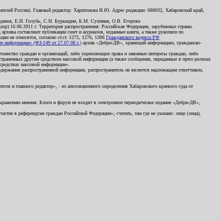
телей России). Главный редактор: Харитонова И.Ю. Адрес редакции: 680032, Хабаровский край,
данов, Е.Н. Голубь, С.Н. Бурындин, Б.М. Сухинин, О.В. Егорова
р) 16.06.2011 г. Территория распространения: Российская Федерация, зарубежные страны.
д архива составляют публикации газет и журналов, изданные книги, а также рукописи по
и не относятся, согласно ст.ст. 1275, 1276, 1306
Гражданского кодекса РФ
.
 информации» (ФЗ-149 от 27.07.06 г.)
архив «Дебри-ДВ», хранящий информацию, гражданско-
остоинство граждан и организаций, либо ущемляющих права и законные интересы граждан, либо
страненных другим средством массовой информации (а также сообщения, переданные в пресс-релизах
 средствах массовой информации».
держания распространенной информации, распространитель не является надлежащим ответчиком,
еля и главного редактор», - из апелляционного определения Хабаровского краевого суда от
 выражению мнения. Блоги и форум не входят в электронное периодическое издание «Дебри-ДВ»,
стие в референдуме граждан Российской Федерации»; считать, там где не указано: лицо (лица),