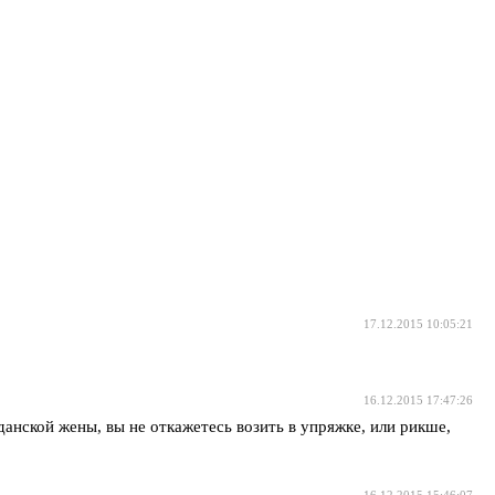
17.12.2015 10:05:21
16.12.2015 17:47:26
жданской жены, вы не откажетесь возить в упряжке, или рикше,
16.12.2015 15:46:07