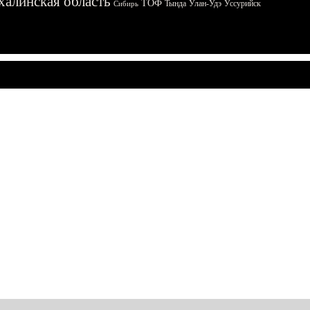
халинская область
ТОФ
Тында
Улан-Удэ
Уссурийск
Сибирь