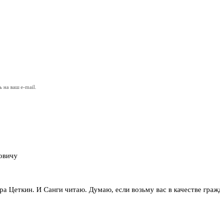
на ваш e-mail.
овичу
Клара Цеткин. И Санги читаю. Думаю, если возьму вас в качестве гра