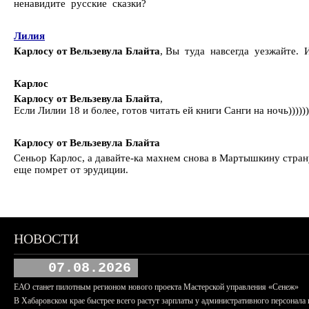
ненавидите русские сказки?
Лилия
Карлосу от Вельзевула Блайта
, Вы туда навсегда уезжайте. 
Карлос
Карлосу от Вельзевула Блайта
,
Если Лилии 18 и более, готов читать ей книги Санги на ночь))))))
Карлосу от Вельзевула Блайта
Сеньор Карлос, а давайте-ка махнем снова в Мартышкину страну,
еще помрет от эрудиции.
НОВОСТИ
07.08.2026
ЕАО станет пилотным регионом нового проекта Мастерской управления «Сенеж»
В Хабаровском крае быстрее всего растут зарплаты у административного персонала 