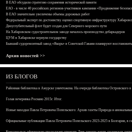
В ЕАО обсудили стратегию сохранения исторической памяти
ЕАО - в числе 40 российских регионов-участников кампании «Продвижение безопас
В ЕАО значительно увеличены объемы дорожных работ
Федеральный эксперт по достоинству оценил спортивную инфраструктуру Хабаровс
Дноуглубительный флот будет создан для Северного морского пути
На Хабаровском судостроительном заводе началось производство дебаркадеров
ЦУМ в Хабаровске вернули государству
Бывший судоремонтный завод «Якорь» в Советской Гавани планируют восстановить
Архив новостей >>
ИЗ БЛОГОВ
Районная библиотека в Амурске уничтожена. На очереди библиотека Островского в
Голая вечеринка Роснано 2015г. Итог.
Новые находки Павла Петровича Попельского: Архив газеты Природа и аномальные
Официальные публикации Павла Петровича Попельского 2023-2025 в Болгарии, в г
Комсомольск официально продолжает отмечать День памяти жертв сталинских репрес