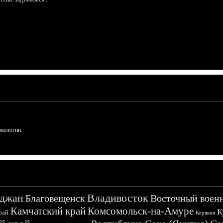
ркологии.
джан
Владивосток
Благовещенск
Восточный воен
Камчатский край
Комсомольск-на-Амуре
К
рай
Корякия