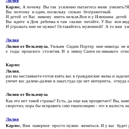
Лилия
Карлос
, А почему Вы так усиленно пытаетесь меня унизить?Я
Вы поэтому и один, поскольку сильно безграмотный.
И детей от Вас никому иметь нельзя.Вон и у Илюшина детей 
Вы идите в Дом ребенка и там сказки читайте. У Вас вон вид
И угрожать мне не нужно! Оставайтесь мужчиной! А то вам у
Лилия
Лилии от Вельзевула
, Уильям Сидни Портер мне никогда не нр
е годы прошлого столетия. И к нивху Санги он никакого отн
Карлос
Лилия
,
раз вы настаиваете-готов взять вас в гражданские жены и задела
умчит вас далеко-далеко в закат,туда где нет интернета, откуда
Лилии от Вельзевула
Как это нет такой страны? Есть, да еще как процветает! Вы, наве
своротил, пора бы исправить сию гишпозицию - это я малость н
Лилия
Карлос
, Вам наверное просто нужно жениться. И у вас будет