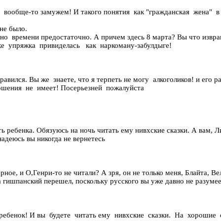
 вообще-то замужем! И такого понятия как "гражданская жена" в 
не было.
но времени предостаточно. А причем здесь 8 марта? Вы что изв
же упряжка привиделась как наркоману-забулдыге!
авился. Вы же знаете, что я терпеть не могу алкоголиков! и его 
ошения не имеет! Посерьезней пожалуйста
ть ребенка. Обязуюсь на ночь читать ему нивхские сказки. А вам, 
 надеюсь вы никогда не вернетесь
рное, и О,Генри-то не читали? А зря, он не только меня, Блайта, Ве
а гишпанский перешел, поскольку русского вы уже давно не разумее
 ребенок! И вы будете читать ему нивхские сказки. На хорошие 