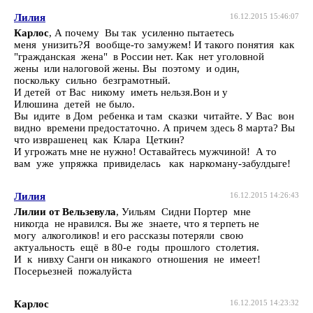
Лилия
16.12.2015 15:46:07
Карлос
, А почему Вы так усиленно пытаетесь
меня унизить?Я вообще-то замужем! И такого понятия как
"гражданская жена" в России нет. Как нет уголовной
жены или налоговой жены. Вы поэтому и один,
поскольку сильно безграмотный.
И детей от Вас никому иметь нельзя.Вон и у
Илюшина детей не было.
Вы идите в Дом ребенка и там сказки читайте. У Вас вон
видно времени предостаточно. А причем здесь 8 марта? Вы
что изврашенец как Клара Цеткин?
И угрожать мне не нужно! Оставайтесь мужчиной! А то
вам уже упряжка привиделась как наркоману-забулдыге!
Лилия
16.12.2015 14:26:43
Лилии от Вельзевула
, Уильям Сидни Портер мне
никогда не нравился. Вы же знаете, что я терпеть не
могу алкоголиков! и его рассказы потеряли свою
актуальность ещё в 80-е годы прошлого столетия.
И к нивху Санги он никакого отношения не имеет!
Посерьезней пожалуйста
Карлос
16.12.2015 14:23:32