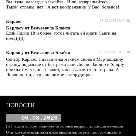
Вы туда навсегда уезжайте. И не возвращайтесь!
Такой страны нет! А вот воображение у Вас больное!
Карлос
15.12.2015 23:00:36
Карлосу от Вельзевула Блайта
,
Если Лилии 18 и более, готов читать ей книги Санги на
ночь))))))
Карлосу от Вельзевула Блайта
15.12.2015 19:36:50
Сеньор Карлос, а давайте-ка махнем снова в Мартышкину
страну, подальше от безграмотной Лилии. Заодно и Simply
прихватим, уж он-то знает, как называется эта страна. А
Лилии ни-ни, а то еще помрет от эрудиции.
НОВОСТИ
06.08.2026
На Русском острове продолжается создание инфраструктуры для инноваций
Олег Кожемяко представил новые инициативы по развитию горнолыжного