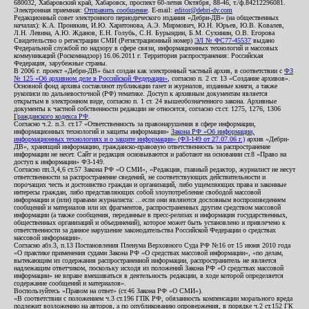
680032, Хабаровский край, Хабаровск, проспект 60-летия Октября, 88-46, т./ф.84212296081.
Электронная приемная:
Отправить сообщение
. E-mail:
editor@debri-dv.com
Редакционный совет электронного периодического издания «Дебри-ДВ» (на общественных
началах): К.А. Пронякин, И.Ю. Харитонова, А.Э. Мирмович, Ю.Н. Юрьев, Ю.В. Ковалев,
Л.Н. Левина, А.Ю. Жданов, Е.Н. Голубь, С.Н. Бурындин, Б.М. Сухинин, О.В. Егорова
Свидетельство о регистрации СМИ (Регистрационный номер)
ЭЛ № ФС77-45537
выдано
Федеральной службой по надзору в сфере связи, информационных технологий и массовых
коммуникаций (Роскомнадзор) 16.06.2011 г. Территория распространения: Российская
Федерация, зарубежные страны.
В 2006 г. проект «Дебри-ДВ» был создан как электронный частный архив, в соответствии с
ФЗ
№ 125 «Об архивном деле в Российской Федерации»
, согласно п. 2 ст. 13 «Создание архивов».
Основной фонд архива составляют публикации газет и журналов, изданные книги, а также
рукописи по дальневосточной (РФ) тематике. Доступ к архивным документам является
открытым в электронном виде, согласно п. 1 ст. 24 вышеобозначенного закона. Архивные
документы к частной собственности редакции не относятся, согласно ст.ст. 1275, 1276, 1306
Гражданского кодекса РФ
.
Согласно ч.2. п.3. ст.17 «Ответственность за правонарушения в сфере информации,
информационных технологий и защиты информации»
Закона РФ «Об информации,
информационных технологиях и о защите информации» (ФЗ-149 от 27.07.06 г.)
архив «Дебри-
ДВ», хранящий информацию, гражданско-правовую ответственность за распространение
информации не несет. Сайт и редакция основываются и работают на основании ст.8 «Право на
доступ к информации» ФЗ-149.
Согласно пп.3,4,6 ст.57 Закона РФ «О СМИ», «Редакция, главный редактор, журналист не несут
ответственности за распространение сведений, не соответствующих действительности и
порочащих честь и достоинство граждан и организаций, либо ущемляющих права и законные
интересы граждан, либо представляющих собой злоупотребление свободой массовой
информации и (или) правами журналиста: ...если они являются дословным воспроизведением
сообщений и материалов или их фрагментов, распространенных другим средством массовой
информации (а также сообщения, переданные в пресс-релизах и информация государственных,
общественных организаций и объединений), которое может быть установлено и привлечено к
ответственности за данное нарушение законодательства Российской Федерации о средствах
массовой информации».
Согласно абз.3, п.13 Постановления Пленума Верховного Суда РФ №16 от 15 июня 2010 года
«О практике применения судами Закона РФ «О средствах массовой информации», «по делам,
вытекающим из содержания распространенной информации, распространитель не является
надлежащим ответчиком, поскольку исходя из положений Закона РФ «О средствах массовой
информации» не вправе вмешиваться в деятельность редакции, в ходе которой определяется
содержание сообщений и материалов».
Воспользуйтесь «Правом на ответ» (ст.46 Закона РФ «О СМИ»).
«В соответствии с положением ч.3 ст.196 ГПК РФ, обязанность компенсации морального вреда
подлежит возложению на авторов, а по опубликованию опровержения, в порядке ч.2 ст.152 ГК