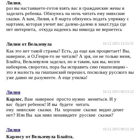
Лилия
,
раз вы настаиваете-готов взять вас в гражданские жены и
заделать ребенка. Обязуюсь на ночь читать ему нивхские
сказки. А вам, Лилия, к 8 марта обязуюсь подать упряжку с
нартами, которая умчит вас далеко-далеко в закат,туда где
нет интернета, откуда надеюсь вы никогда не вернетесь
Лилии от Вельзевула
16.12.2015 13:52:51
Как это нет такой страны? Есть, да еще как процветает! Вы,
наверное, и О,Генри-то не читали? А зря, он не только меня,
Блайта, Вельзевулом заделал, но и таким, как вы, мозги
набекрень своротил, пора бы исправить сию гишпозицию -
это я малость на гишпанский перешел, поскольку русского вы
уже давно не разумеете. А еще училка!
Лилия
16.12.2015 08:53:22
Карлос
, Вам наверное просто нужно жениться. И у
вас будет ребенок! И вы будете читать
ему нивхские сказки. На хорошие сказки видно денег
нет? Или Вы как нивх ненавидите русские сказки?
Лилия
16.12.2015 08:51:24
Карлосу от Вельзевула Блайта
,