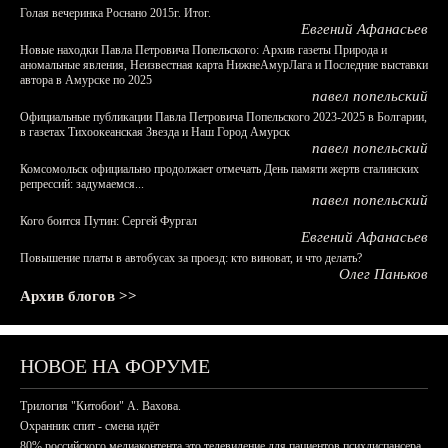
Голая вечеринка Роснано 2015г. Итог.
Евгений Афанасьев
Новые находки Павла Петровича Попельского: Архив газеты Природа и
аномальные явления, Неизвестная карта НижнеАмурЛага и Последние выставки
автора в Амурске по 2025
павел попельский
Официальные публикации Павла Петровича Попельского 2023-2025 в Болгарии,
в газетах Тихоокеанская Звезда и Наш Город Амурск
павел попельский
Комсомольск официально продолжает отмечать День памяти жертв сталинских
репрессий: задумаемся...
павел попельский
Кого боится Путин: Сергей Фургал
Евгений Афанасьев
Повышение платы в автобусах за проезд: кто виноват, и что делать?
Олег Паньков
Архив блогов >>
НОВОЕ НА ФОРУМЕ
Трилогия "Китобои" А. Вахова.
Охранник спит - смена идёт
80% российского медиаконтента это телевидение для пациентов психдиспансера