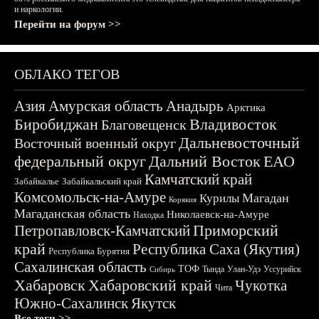
и наркологии.
Перейти на форум >>
ОБЛАКО ТЕГОВ
Азия
Амурская область
Анадырь
Арктика
Биробиджан
Владивосток
Благовещенск
Дальневосточный
Восточный военный округ
федеральный округ
Дальний Восток
ЕАО
Камчатский край
Забайкалье
Забайкальский край
Комсомольск-на-Амуре
Магадан
Курилы
Корякия
Магаданская область
Николаевск-на-Амуре
Находка
Приморский
Петропавловск-Камчатский
край
Республика Саха (Якутия)
Республика Бурятия
Сахалинская область
ТОФ
Тында
Улан-Удэ
Уссурийск
Сибирь
Хабаровск
Хабаровский край
Чукотка
Чита
Южно-Сахалинск
Якутск
Все теги >>