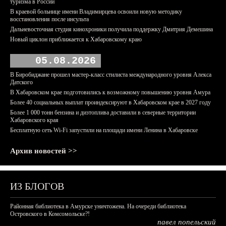
туризма в России
В краевой больнице имени Владимирцева освоили новую методику
восстановления после инсульта
Дальневосточная студия кинохроники получила поддержку Дмитрия Демешина
Новый циклон приближается к Хабаровскому краю
05.08.2026
В Биробиджане прошел мастер-класс стилиста международного уровня Алекса
Датского
В Хабаровском крае подготовились к возможному повышению уровня Амура
Более 40 социальных выплат проиндексируют в Хабаровском крае в 2027 году
Более 1 000 тонн бензина и дизтоплива доставили в северные территории
Хабаровского края
Бесплатную сеть Wi-Fi запустили на площади имени Ленина в Хабаровске
Архив новостей >>
ИЗ БЛОГОВ
Районная библиотека в Амурске уничтожена. На очереди библиотека
Островского в Комсомольске?!
павел попельский