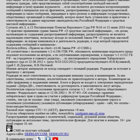
интересы граждан, либо представляющих собой злоупотребление свободой массовой
информации и (или) правами журналиста: ...если они являются дословным воспроизведением
сообщений и материалов или их фрагментов, распространенных другим средством массовой
информации (а также сообщения, переданные в пресс-релизах и информация государственных,
общественных организаций и объединений), которое может быть установлено и привлечено к
ответственности за данное нарушение законодательства Российской Федерации о средствах
массовой информации».
Согласно абз.3, п.13 Постановления Пленума Верховного Суда РФ №16 от 15 июня 2010 года
«О практике применения судами Закона РФ «О средствах массовой информации», «по делам,
вытекающим из содержания распространенной информации, распространитель не является
надлежащим ответчиком, поскольку исходя из положений Закона РФ «О средствах массовой
информации» не вправе вмешиваться в деятельность редакции, в ходе которой определяется
содержание сообщений и материалов».
Воспользуйтесь «Правом на ответ» (ст.46 Закона РФ «О СМИ»).
«В соответствии с положением ч.3 ст.196 ГПК РФ, обязанность компенсации морального вреда
подлежит возложению на авторов, а по опубликованию опровержения, в порядке ч.2 ст.152 ГК
РФ - на учредителя и главного редактор», - из апелляционного определения Хабаровского
краевого суда от 22.08.2012 г. (дело №33-5325/2012) председательствующего И.И.Куликовой,
судей С.И.Дорожко, Н.В.Пестовой.
Мнения авторов материалов не всегда совпадают с позицией редакции. Редакция не вступает в
переписку с авторами.
Редакция не несет ответственность за содержание внешних ссылок и комментариев. За них
ответственны, соответственно, исключительно их правообладатели и авторы. Комментарии на
сайте приравнены к выражению мнения. Блоги и форум не входят в электронное периодическое
издание «Дебри-ДВ», ответственность за достоверность и наполняемость несут авторы.
Политические опросы/голосования проводятся согласно ч.2. ст.46 «Опросы общественного
мнения» Федерального закона от 12.06.2002 г. № 67-ФЗ «Об основных гарантиях
избирательных прав и права на участие в референдуме граждан Российской Федерации»;
считать, там где не указано: лицо (лица), заказавшее (заказавших) проведение опроса и
оплатившее (оплативших) указанную публикацию (обнародование) - едино - сайт, без оплаты -
безвозмездно/бесплатно.
Часовой пояс сервера UTC+11 (AEST), фактически +8 мск.
Если вы обнаружили ошибки на сайте, пожалуйста,
сообщите нам об этом
.
Распространение информации о политической, социальной, духовной жизни общества,
публикации на актуальные темы, просветительские функции. Для мужчин и женщин. 16+ для
детей старше 16 лет.
СМИ не получает субсидий.
Адреса сайта:
DEBRI-DV.COM
,
DEBRI-DV.RU
.
В социальных сетях: