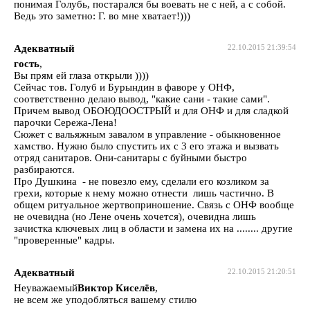
понимая Голубь, постарался бы воевать не с ней, а с собой.
Ведь это заметно: Г. во мне хватает!)))
Адекватный
22.10.2015 21:39:54
гость
,
Вы прям ей глаза открыли ))))
Сейчас тов. Голуб и Бурындин в фаворе у ОНФ,
соответственно делаю вывод, "какие сани - такие сами".
Причем вывод ОБОЮДООСТРЫЙ и для ОНФ и для сладкой
парочки Сережа-Лена!
Сюжет с вальяжным завалом в управление - обыкновенное
хамство. Нужно было спустить их с 3 его этажа и вызвать
отряд санитаров. Они-санитары с буйными быстро
разбираются.
Про Душкина - не повезло ему, сделали его козликом за
грехи, которые к нему можно отнести лишь частично. В
общем ритуальное жертвоприношение. Связь с ОНФ вообще
не очевидна (но Лене очень хочется), очевидна лишь
зачистка ключевых лиц в области и замена их на ........ другие
"проверенные" кадры.
Адекватный
22.10.2015 21:20:51
Неуважаемый
Виктор Киселёв
,
не всем же уподобляться вашему стилю