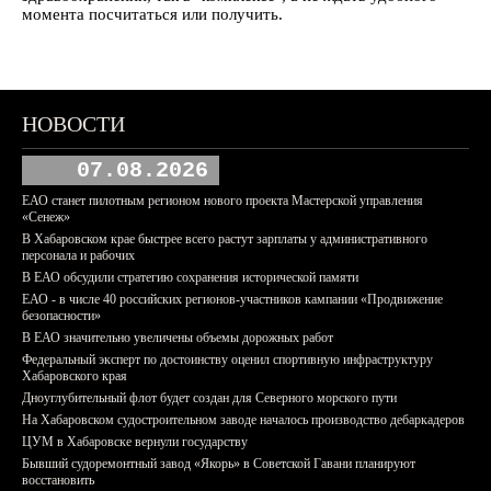
момента посчитаться или получить.
НОВОСТИ
07.08.2026
ЕАО станет пилотным регионом нового проекта Мастерской управления
«Сенеж»
В Хабаровском крае быстрее всего растут зарплаты у административного
персонала и рабочих
В ЕАО обсудили стратегию сохранения исторической памяти
ЕАО - в числе 40 российских регионов-участников кампании «Продвижение
безопасности»
В ЕАО значительно увеличены объемы дорожных работ
Федеральный эксперт по достоинству оценил спортивную инфраструктуру
Хабаровского края
Дноуглубительный флот будет создан для Северного морского пути
На Хабаровском судостроительном заводе началось производство дебаркадеров
ЦУМ в Хабаровске вернули государству
Бывший судоремонтный завод «Якорь» в Советской Гавани планируют
восстановить