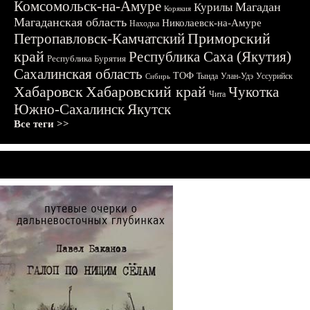
Комсомольск-на-Амуре
Магадан
Курилы
Корякия
Магаданская область
Николаевск-на-Амуре
Находка
Приморский
Петропавловск-Камчатский
край
Республика Саха (Якутия)
Республика Бурятия
Сахалинская область
ТОФ
Тында
Улан-Удэ
Уссурийск
Сибирь
Хабаровск
Хабаровский край
Чукотка
Чита
Южно-Сахалинск
Якутск
Все теги >>