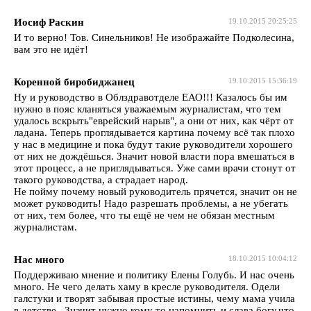
Иосиф Раскин
19.10.2015 20:25:25
И то верно! Тов. Синельников! Не изображайте Подколесина,
вам это не идёт!
Коренной биробиджанец
19.10.2015 15:36:19
Ну и руководство в Облздравотделе ЕАО!!! Казалось бы им
нужно в пояс кланяться уважаемым журналистам, что тем
удалось вскрыть"еврейский нарыв", а они от них, как чёрт от
ладана. Теперь проглядывается картина почему всё так плохо
у нас в медицине и пока будут такие руководители хорошего
от них не дождёшься. Значит новой власти пора вмешаться в
этот процесс, а не приглядываться. Уже сами врачи стонут от
такого руководства, а страдает народ.
Не пойму почему новый руководитель прячется, значит он не
может руководить! Надо разрешать проблемы, а не убегать
от них, тем более, что ты ещё не чем не обязан местным
журналистам.
Нас много
18.10.2015 10:04:12
Поддерживаю мнение и политику Елены Голубь. И нас очень
много. Не чего делать хаму в кресле руководителя. Одели
галстуки и творят забывая простые истины, чему мама учила
в детстве...Значит нужно кому то напомнить и слава богу,что