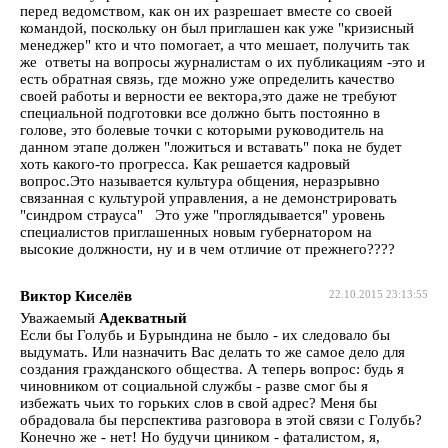
перед ведомством, как он их разрешает вместе со своей
командой, поскольку он был приглашен как уже "кризисный
менеджер" кто и что помогает, а что мешает, получить так
же ответы на вопросы журналистам о их публикациям -это и
есть обратная связь, где можно уже определить качество
своей работы и верности ее вектора,это даже не требуют
специальной подготовки все должно быть постоянно в
голове, это болевые точки с которыми руководитель на
данном этапе должен "ложиться и вставать" пока не будет
хоть какого-то прогресса. Как решается кадровый
вопрос.Это называется культура общения, неразрывно
связанная с культурой управления, а не демонстрировать
"синдром страуса" Это уже "проглядывается" уровень
специалистов приглашенных новым губернатором на
высокие должности, ну и в чем отличие от прежнего????
Виктор Киселёв
22.10.2015 23:13:55
Уважаемый
Адекватный
Если бы Голубь и Бурындина не было - их следовало бы
выдумать. Или назначить Вас делать то же самое дело для
создания гражданского общества. А теперь вопрос: будь я
чиновником от социальной службы - разве смог бы я
избежать чьих то горьких слов в свой адрес? Меня бы
обрадовала бы перспектива разговора в этой связи с Голубь?
Конечно же - нет! Но будучи циником - фаталистом, я,