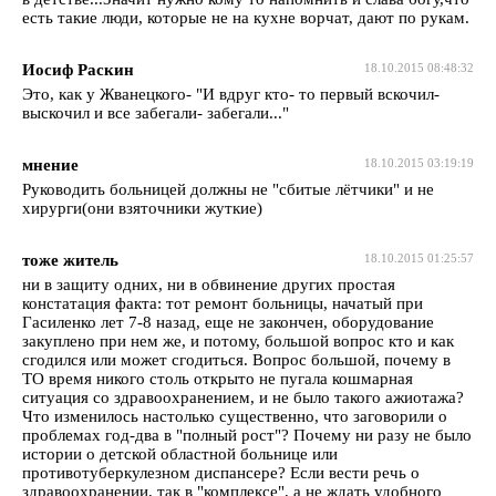
есть такие люди, которые не на кухне ворчат, дают по рукам.
Иосиф Раскин
18.10.2015 08:48:32
Это, как у Жванецкого- "И вдруг кто- то первый вскочил-
выскочил и все забегали- забегали..."
мнение
18.10.2015 03:19:19
Руководить больницей должны не "сбитые лётчики" и не
хирурги(они взяточники жуткие)
тоже житель
18.10.2015 01:25:57
ни в защиту одних, ни в обвинение других простая
констатация факта: тот ремонт больницы, начатый при
Гасиленко лет 7-8 назад, еще не закончен, оборудование
закуплено при нем же, и потому, большой вопрос кто и как
сгодился или может сгодиться. Вопрос большой, почему в
ТО время никого столь открыто не пугала кошмарная
ситуация со здравоохранением, и не было такого ажиотажа?
Что изменилось настолько существенно, что заговорили о
проблемах год-два в "полный рост"? Почему ни разу не было
истории о детской областной больнице или
противотуберкулезном диспансере? Если вести речь о
здравоохранении, так в "комплексе", а не ждать удобного