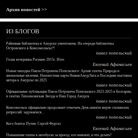
Архив новостей >>
ИЗ БЛОГОВ
Районная библиотека в Амурске уничтожена. На очереди библиотека
Островского в Комсомольске?!
павел попельский
Голая вечеринка Роснано 2015г. Итог.
Евгений Афанасьев
Новые находки Павла Петровича Попельского: Архив газеты Природа и
аномальные явления, Неизвестная карта НижнеАмурЛага и Последние выставки
автора в Амурске по 2025
павел попельский
Официальные публикации Павла Петровича Попельского 2023-2025 в Болгарии,
в газетах Тихоокеанская Звезда и Наш Город Амурск
павел попельский
Комсомольск официально продолжает отмечать День памяти жертв сталинских
репрессий: задумаемся...
павел попельский
Кого боится Путин: Сергей Фургал
Евгений Афанасьев
Повышение платы в автобусах за проезд: кто виноват, и что делать?