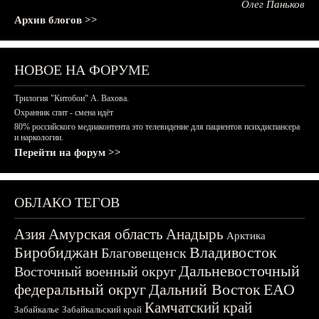
Олег Паньков
Архив блогов >>
НОВОЕ НА ФОРУМЕ
Трилогия "Китобои" А. Вахова.
Охранник спит - смена идёт
80% российского медиаконтента это телевидение для пациентов психдиспансера
и наркологии.
Перейти на форум >>
ОБЛАКО ТЕГОВ
Азия
Амурская область
Анадырь
Арктика
Биробиджан
Владивосток
Благовещенск
Дальневосточный
Восточный военный округ
федеральный округ
Дальний Восток
ЕАО
Камчатский край
Забайкалье
Забайкальский край