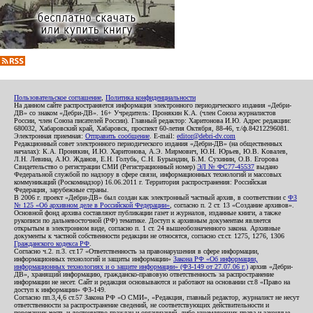
Пользовательское соглашение
,
Политика конфиденциальности
На данном сайте распространяется информация электронного периодического издания «Дебри-
ДВ» со знаком «Дебри-ДВ». 16+ Учредитель: Пронякин К.А. (член Союза журналистов
России, член Союза писателей России). Главный редактор: Харитонова И.Ю. Адрес редакции:
680032, Хабаровский край, Хабаровск, проспект 60-летия Октября, 88-46, т./ф.84212296081.
Электронная приемная:
Отправить сообщение
. E-mail:
editor@debri-dv.com
Редакционный совет электронного периодического издания «Дебри-ДВ» (на общественных
началах): К.А. Пронякин, И.Ю. Харитонова, А.Э. Мирмович, Ю.Н. Юрьев, Ю.В. Ковалев,
Л.Н. Левина, А.Ю. Жданов, Е.Н. Голубь, С.Н. Бурындин, Б.М. Сухинин, О.В. Егорова
Свидетельство о регистрации СМИ (Регистрационный номер)
ЭЛ № ФС77-45537
выдано
Федеральной службой по надзору в сфере связи, информационных технологий и массовых
коммуникаций (Роскомнадзор) 16.06.2011 г. Территория распространения: Российская
Федерация, зарубежные страны.
В 2006 г. проект «Дебри-ДВ» был создан как электронный частный архив, в соответствии с
ФЗ
№ 125 «Об архивном деле в Российской Федерации»
, согласно п. 2 ст. 13 «Создание архивов».
Основной фонд архива составляют публикации газет и журналов, изданные книги, а также
рукописи по дальневосточной (РФ) тематике. Доступ к архивным документам является
открытым в электронном виде, согласно п. 1 ст. 24 вышеобозначенного закона. Архивные
документы к частной собственности редакции не относятся, согласно ст.ст. 1275, 1276, 1306
Гражданского кодекса РФ
.
Согласно ч.2. п.3. ст.17 «Ответственность за правонарушения в сфере информации,
информационных технологий и защиты информации»
Закона РФ «Об информации,
информационных технологиях и о защите информации» (ФЗ-149 от 27.07.06 г.)
архив «Дебри-
ДВ», хранящий информацию, гражданско-правовую ответственность за распространение
информации не несет. Сайт и редакция основываются и работают на основании ст.8 «Право на
доступ к информации» ФЗ-149.
Согласно пп.3,4,6 ст.57 Закона РФ «О СМИ», «Редакция, главный редактор, журналист не несут
ответственности за распространение сведений, не соответствующих действительности и
порочащих честь и достоинство граждан и организаций, либо ущемляющих права и законные