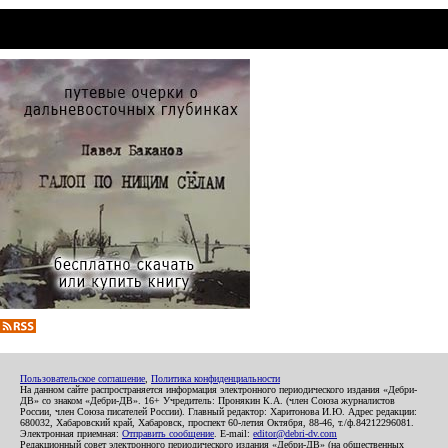
Пользовательское соглашение
,
Политика конфиденциальности
На данном сайте распространяется информация электронного периодического издания «Дебри-
ДВ» со знаком «Дебри-ДВ». 16+ Учредитель: Пронякин К.А. (член Союза журналистов
России, член Союза писателей России). Главный редактор: Харитонова И.Ю. Адрес редакции:
680032, Хабаровский край, Хабаровск, проспект 60-летия Октября, 88-46, т./ф.84212296081.
Электронная приемная:
Отправить сообщение
. E-mail:
editor@debri-dv.com
Редакционный совет электронного периодического издания «Дебри-ДВ» (на общественных