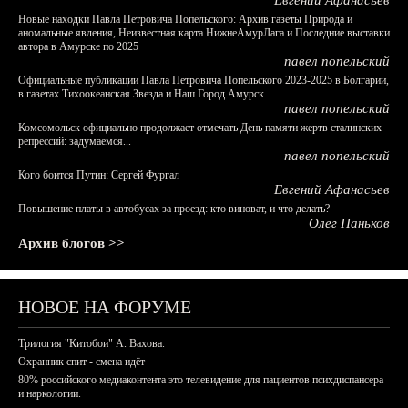
Евгений Афанасьев
Новые находки Павла Петровича Попельского: Архив газеты Природа и
аномальные явления, Неизвестная карта НижнеАмурЛага и Последние выставки
автора в Амурске по 2025
павел попельский
Официальные публикации Павла Петровича Попельского 2023-2025 в Болгарии,
в газетах Тихоокеанская Звезда и Наш Город Амурск
павел попельский
Комсомольск официально продолжает отмечать День памяти жертв сталинских
репрессий: задумаемся...
павел попельский
Кого боится Путин: Сергей Фургал
Евгений Афанасьев
Повышение платы в автобусах за проезд: кто виноват, и что делать?
Олег Паньков
Архив блогов >>
НОВОЕ НА ФОРУМЕ
Трилогия "Китобои" А. Вахова.
Охранник спит - смена идёт
80% российского медиаконтента это телевидение для пациентов психдиспансера
и наркологии.