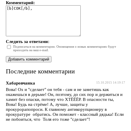
Комментарий:
Следить за ответами:
Подписаться на комментарии. Оповещения о новых комментариях будут
приходить на ваш e-mail.
Последние комментарии
Хабаровчанка
15.10.2015 14:19:17
Вова! Ох и "сделает" он тебя - сам и не заметишь как
окажешься в дерьме! Он, поэтому, до сих пор и держиться и
хамит без опаски, потому что ХТЁЁЁР. В опасности ты,
Вова! Будь на стрёме! А, лучше, защиты у
прокурорапопроси. К главному антикорупционеру в
прокуратуре обратись. Он поможет - классный дядька! Если
не побоиться, что Толя его тоже "сделает"!