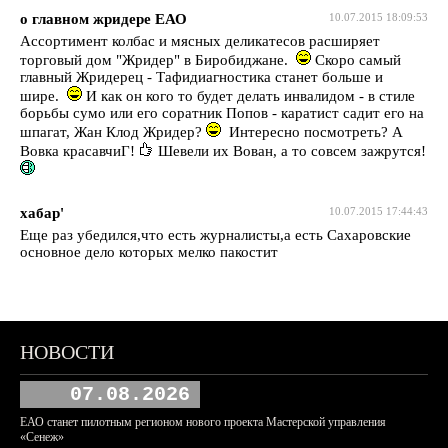
о главном жридере ЕАО
10.07.2015 18:09:53
Ассортимент колбас и мясных деликатесов расширяет
торговый дом "Жридер" в Биробиджане.
Скоро самый
главный Жридерец - Тафидиагностика станет больше и
шире.
И как он кого то будет делать инвалидом - в стиле
борьбы сумо или его соратник Попов - каратист садит его на
шпагат, Жан Клод Жридер?
Интересно посмотреть? А
Вовка красавчиГ!
Шевели их Вован, а то совсем зажрутся!
хабар'
10.07.2015 17:44:43
Еще раз убедился,что есть журналисты,а есть Сахаровские
основное дело которых мелко пакостит
НОВОСТИ
07.08.2026
ЕАО станет пилотным регионом нового проекта Мастерской управления
«Сенеж»