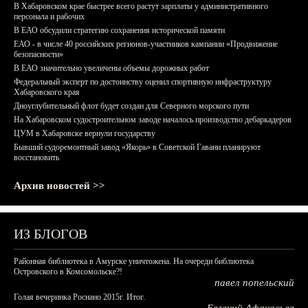
В Хабаровском крае быстрее всего растут зарплаты у административного
персонала и рабочих
В ЕАО обсудили стратегию сохранения исторической памяти
ЕАО - в числе 40 российских регионов-участников кампании «Продвижение
безопасности»
В ЕАО значительно увеличены объемы дорожных работ
Федеральный эксперт по достоинству оценил спортивную инфраструктуру
Хабаровского края
Дноуглубительный флот будет создан для Северного морского пути
На Хабаровском судостроительном заводе началось производство дебаркадеров
ЦУМ в Хабаровске вернули государству
Бывший судоремонтный завод «Якорь» в Советской Гавани планируют
восстановить
Архив новостей >>
ИЗ БЛОГОВ
Районная библиотека в Амурске уничтожена. На очереди библиотека
Островского в Комсомольске?!
павел попельский
Голая вечеринка Роснано 2015г. Итог.