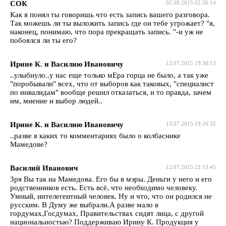
СОК
02.08.2015 02:56:14
Как я понял ты говоришь что есть запись вашего разговора.
Так можешь ли ты выложить запись где он тебе угрожает? "я,
наконец, понимаю, что пора прекращать запись. "-и уж не
побоялся ли ты его?
Ирине К. и Василию Ивановичу
13.07.2015 19:30:13
..улыбнуло..у нас еще только мЕра горца не было, а так уже
"поробывали" всех, что от выборов как таковых, "специалист
по инвалидам" вообще решил отказаться, и то правда, зачем
им, мнение и выбор людей..
Ирине К. и Василию Ивановичу
13.07.2015 19:26:32
..разве в каких то комментариях было о колбаснике
Мамедове?
Василий Иванович
12.07.2015 22:13:45
Зря Вы так на Мамедова. Его бы в мэры. Деньги у него и его
родственников есть. Есть всё, что необходимо человеку.
Умный, интелегентный человек. Ну и что, что он родился не
русским. В Думу же выбрали.А разве мало в
гордумах,Госдумах, Правительствах сидят лица, с другой
национальностью? Поддерживаю Ирину К. Продукция у