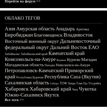
Перейти на форум >>
ОБЛАКО ТЕГОВ
Азия
Амурская область
Анадырь
Арктика
Биробиджан
Владивосток
Благовещенск
Дальневосточный
Восточный военный округ
федеральный округ
Дальний Восток
ЕАО
Камчатский край
Забайкалье
Забайкальский край
Комсомольск-на-Амуре
Магадан
Курилы
Корякия
Магаданская область
Николаевск-на-Амуре
Находка
Приморский
Петропавловск-Камчатский
край
Республика Саха (Якутия)
Республика Бурятия
Сахалинская область
ТОФ
Тында
Улан-Удэ
Уссурийск
Сибирь
Хабаровск
Хабаровский край
Чукотка
Чита
Южно-Сахалинск
Якутск
Все теги >>