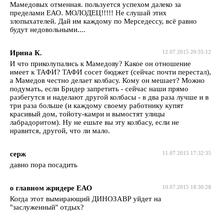
Мамедовых отменная. пользуется успехом далеко за
пределами ЕАО. МОЛОДЕЦ!!!!! Не слушай этих
злопыхателей. Дай им каждому по Мерседессу, всё равно
будут недовольными....
Ирина К.
12.07.2015 20:35:12
И что приколупались к Мамедову? Какое он отношение
имеет к ТАФИ? ТАФИ сосет бюджет (сейчас почти перестал),
а Мамедов честно делает колбасу. Кому он мешает? Можно
подумать, если Бридер запретить - сейчас наши прямо
разбегутся и наделают другой колбасы - в два раза лучше и в
три раза больше (и каждому своему работнику купят
красивый дом, тойоту-камри и вымостят улицы
лабрадоритом). Ну не ешьте вы эту колбасу, если не
нравится, другой, что ли мало.
серж
11.07.2015 17:32:35
давно пора посадить
о главном жридере ЕАО
10.07.2015 18:30:28
Когда этот вымирающий ДИНОЗАВР уйдет на
"заслуженный" отдых?