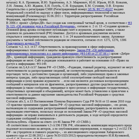
началах): К.А. Пронякин, И.Ю. Харитонова, А.Э. Мирмович, Ю.Н. Юрьев, Ю.В. Ковалев,
Л.Н. Левина, А.Ю. Жданов, Е.Н. Голубь, С.Н. Бурындин, Б.М. Сухинин, О.В. Егорова
Свидетельство о регистрации СМИ (Регистрационный номер)
ЭЛ № ФС77-45537
выдано
Федеральной службой по надзору в сфере связи, информационных технологий и массовых
коммуникаций (Роскомнадзор) 16.06.2011 г. Территория распространения: Российская
Федерация, зарубежные страны.
В 2006 г. проект «Дебри-ДВ» был создан как электронный частный архив, в соответствии с
ФЗ
№ 125 «Об архивном деле в Российской Федерации»
, согласно п. 2 ст. 13 «Создание архивов».
Основной фонд архива составляют публикации газет и журналов, изданные книги, а также
рукописи по дальневосточной (РФ) тематике. Доступ к архивным документам является
открытым в электронном виде, согласно п. 1 ст. 24 вышеобозначенного закона. Архивные
документы к частной собственности редакции не относятся, согласно ст.ст. 1275, 1276, 1306
Гражданского кодекса РФ
.
Согласно ч.2. п.3. ст.17 «Ответственность за правонарушения в сфере информации,
информационных технологий и защиты информации»
Закона РФ «Об информации,
информационных технологиях и о защите информации» (ФЗ-149 от 27.07.06 г.)
архив «Дебри-
ДВ», хранящий информацию, гражданско-правовую ответственность за распространение
информации не несет. Сайт и редакция основываются и работают на основании ст.8 «Право на
доступ к информации» ФЗ-149.
Согласно пп.3,4,6 ст.57 Закона РФ «О СМИ», «Редакция, главный редактор, журналист не несут
ответственности за распространение сведений, не соответствующих действительности и
порочащих честь и достоинство граждан и организаций, либо ущемляющих права и законные
интересы граждан, либо представляющих собой злоупотребление свободой массовой
информации и (или) правами журналиста: ...если они являются дословным воспроизведением
сообщений и материалов или их фрагментов, распространенных другим средством массовой
информации (а также сообщения, переданные в пресс-релизах и информация государственных,
общественных организаций и объединений), которое может быть установлено и привлечено к
ответственности за данное нарушение законодательства Российской Федерации о средствах
массовой информации».
Согласно абз.3, п.13 Постановления Пленума Верховного Суда РФ №16 от 15 июня 2010 года
«О практике применения судами Закона РФ «О средствах массовой информации», «по делам,
вытекающим из содержания распространенной информации, распространитель не является
надлежащим ответчиком, поскольку исходя из положений Закона РФ «О средствах массовой
информации» не вправе вмешиваться в деятельность редакции, в ходе которой определяется
содержание сообщений и материалов».
Воспользуйтесь «Правом на ответ» (ст.46 Закона РФ «О СМИ»).
«В соответствии с положением ч.3 ст.196 ГПК РФ, обязанность компенсации морального вреда
подлежит возложению на авторов, а по опубликованию опровержения, в порядке ч.2 ст.152 ГК
РФ - на учредителя и главного редактор», - из апелляционного определения Хабаровского
краевого суда от 22.08.2012 г. (дело №33-5325/2012) председательствующего И.И.Куликовой,
судей С.И.Дорожко, Н.В.Пестовой.