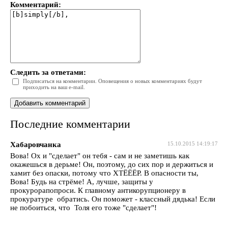
Комментарий:
Следить за ответами:
Подписаться на комментарии. Оповещения о новых комментариях будут
приходить на ваш e-mail.
Последние комментарии
Хабаровчанка
15.10.2015 14:19:17
Вова! Ох и "сделает" он тебя - сам и не заметишь как
окажешься в дерьме! Он, поэтому, до сих пор и держиться и
хамит без опаски, потому что ХТЁЁЁР. В опасности ты,
Вова! Будь на стрёме! А, лучше, защиты у
прокурорапопроси. К главному антикорупционеру в
прокуратуре обратись. Он поможет - классный дядька! Если
не побоиться, что Толя его тоже "сделает"!