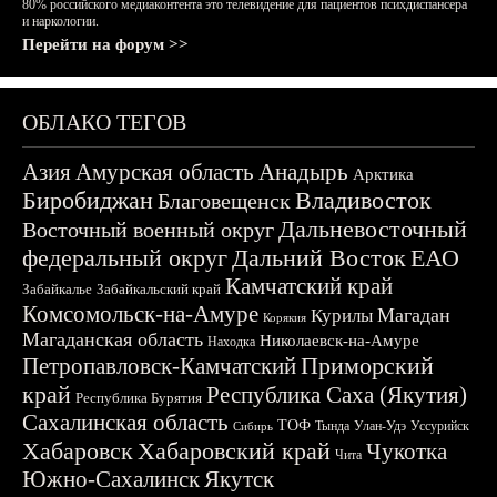
80% российского медиаконтента это телевидение для пациентов психдиспансера
и наркологии.
Перейти на форум >>
ОБЛАКО ТЕГОВ
Азия
Амурская область
Анадырь
Арктика
Биробиджан
Владивосток
Благовещенск
Дальневосточный
Восточный военный округ
федеральный округ
Дальний Восток
ЕАО
Камчатский край
Забайкалье
Забайкальский край
Комсомольск-на-Амуре
Магадан
Курилы
Корякия
Магаданская область
Николаевск-на-Амуре
Находка
Приморский
Петропавловск-Камчатский
край
Республика Саха (Якутия)
Республика Бурятия
Сахалинская область
ТОФ
Тында
Улан-Удэ
Уссурийск
Сибирь
Хабаровск
Хабаровский край
Чукотка
Чита
Южно-Сахалинск
Якутск