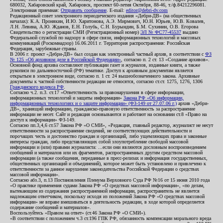
680032, Хабаровский край, Хабаровск, проспект 60-летия Октября, 88-46, т./ф.84212296081.
Электронная приемная:
Отправить сообщение
. E-mail:
editor@debri-dv.com
Редакционный совет электронного периодического издания «Дебри-ДВ» (на общественных
началах): К.А. Пронякин, И.Ю. Харитонова, А.Э. Мирмович, Ю.Н. Юрьев, Ю.В. Ковалев,
Л.Н. Левина, А.Ю. Жданов, Е.Н. Голубь, С.Н. Бурындин, Б.М. Сухинин, О.В. Егорова
Свидетельство о регистрации СМИ (Регистрационный номер)
ЭЛ № ФС77-45537
выдано
Федеральной службой по надзору в сфере связи, информационных технологий и массовых
коммуникаций (Роскомнадзор) 16.06.2011 г. Территория распространения: Российская
Федерация, зарубежные страны.
В 2006 г. проект «Дебри-ДВ» был создан как электронный частный архив, в соответствии с
ФЗ
№ 125 «Об архивном деле в Российской Федерации»
, согласно п. 2 ст. 13 «Создание архивов».
Основной фонд архива составляют публикации газет и журналов, изданные книги, а также
рукописи по дальневосточной (РФ) тематике. Доступ к архивным документам является
открытым в электронном виде, согласно п. 1 ст. 24 вышеобозначенного закона. Архивные
документы к частной собственности редакции не относятся, согласно ст.ст. 1275, 1276, 1306
Гражданского кодекса РФ
.
Согласно ч.2. п.3. ст.17 «Ответственность за правонарушения в сфере информации,
информационных технологий и защиты информации»
Закона РФ «Об информации,
информационных технологиях и о защите информации» (ФЗ-149 от 27.07.06 г.)
архив «Дебри-
ДВ», хранящий информацию, гражданско-правовую ответственность за распространение
информации не несет. Сайт и редакция основываются и работают на основании ст.8 «Право на
доступ к информации» ФЗ-149.
Согласно пп.3,4,6 ст.57 Закона РФ «О СМИ», «Редакция, главный редактор, журналист не несут
ответственности за распространение сведений, не соответствующих действительности и
порочащих честь и достоинство граждан и организаций, либо ущемляющих права и законные
интересы граждан, либо представляющих собой злоупотребление свободой массовой
информации и (или) правами журналиста: ...если они являются дословным воспроизведением
сообщений и материалов или их фрагментов, распространенных другим средством массовой
информации (а также сообщения, переданные в пресс-релизах и информация государственных,
общественных организаций и объединений), которое может быть установлено и привлечено к
ответственности за данное нарушение законодательства Российской Федерации о средствах
массовой информации».
Согласно абз.3, п.13 Постановления Пленума Верховного Суда РФ №16 от 15 июня 2010 года
«О практике применения судами Закона РФ «О средствах массовой информации», «по делам,
вытекающим из содержания распространенной информации, распространитель не является
надлежащим ответчиком, поскольку исходя из положений Закона РФ «О средствах массовой
информации» не вправе вмешиваться в деятельность редакции, в ходе которой определяется
содержание сообщений и материалов».
Воспользуйтесь «Правом на ответ» (ст.46 Закона РФ «О СМИ»).
«В соответствии с положением ч.3 ст.196 ГПК РФ, обязанность компенсации морального вреда