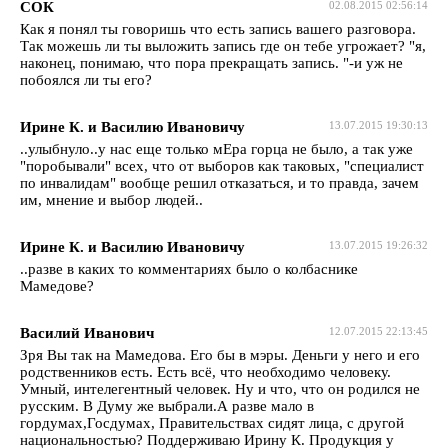
СОК
02.08.2015 02:56:14
Как я понял ты говоришь что есть запись вашего разговора.
Так можешь ли ты выложить запись где он тебе угрожает? "я,
наконец, понимаю, что пора прекращать запись. "-и уж не
побоялся ли ты его?
Ирине К. и Василию Ивановичу
13.07.2015 19:30:13
..улыбнуло..у нас еще только мЕра горца не было, а так уже
"поробывали" всех, что от выборов как таковых, "специалист
по инвалидам" вообще решил отказаться, и то правда, зачем
им, мнение и выбор людей..
Ирине К. и Василию Ивановичу
13.07.2015 19:26:32
..разве в каких то комментариях было о колбаснике
Мамедове?
Василий Иванович
12.07.2015 22:13:45
Зря Вы так на Мамедова. Его бы в мэры. Деньги у него и его
родственников есть. Есть всё, что необходимо человеку.
Умный, интелегентный человек. Ну и что, что он родился не
русским. В Думу же выбрали.А разве мало в
гордумах,Госдумах, Правительствах сидят лица, с другой
национальностью? Поддерживаю Ирину К. Продукция у