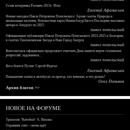
Голая вечеринка Роснано 2015г. Итог.
Евгений Афанасьев
Новые находки Павла Петровича Попельского: Архив газеты Природа и
аномальные явления, Неизвестная карта НижнеАмурЛага и Последние выставки
автора в Амурске по 2025
павел попельский
Официальные публикации Павла Петровича Попельского 2023-2025 в Болгарии,
в газетах Тихоокеанская Звезда и Наш Город Амурск
павел попельский
Комсомольск официально продолжает отмечать День памяти жертв сталинских
репрессий: задумаемся...
павел попельский
Кого боится Путин: Сергей Фургал
Евгений Афанасьев
Повышение платы в автобусах за проезд: кто виноват, и что делать?
Олег Паньков
Архив блогов >>
НОВОЕ НА ФОРУМЕ
Трилогия "Китобои" А. Вахова.
Охранник спит - смена идёт