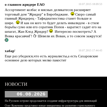
о главном жридере ЕАО
10.07.2015 18:09:53
Ассортимент колбас и мясных деликатесов расширяет
торговый дом "Жридер" в Биробиджане.
Скоро самый
главный Жридерец - Тафидиагностика станет больше и
шире.
И как он кого то будет делать инвалидом - в стиле
борьбы сумо или его соратник Попов - каратист садит его на
шпагат, Жан Клод Жридер?
Интересно посмотреть? А
Вовка красавчиГ!
Шевели их Вован, а то совсем зажрутся!
хабар'
10.07.2015 17:44:43
Еще раз убедился,что есть журналисты,а есть Сахаровские
основное дело которых мелко пакостит
НОВОСТИ
06.08.2026
На Русском острове продолжается создание инфраструктуры для инноваций
Олег Кожемяко представил новые инициативы по развитию горнолыжного