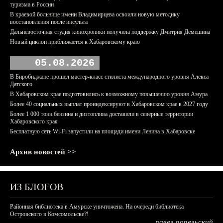
туризма в России
В краевой больнице имени Владимирцева освоили новую методику
восстановления после инсульта
Дальневосточная студия кинохроники получила поддержку Дмитрия Демешина
Новый циклон приближается к Хабаровскому краю
05.08.2026
В Биробиджане прошел мастер-класс стилиста международного уровня Алекса
Датского
В Хабаровском крае подготовились к возможному повышению уровня Амура
Более 40 социальных выплат проиндексируют в Хабаровском крае в 2027 году
Более 1 000 тонн бензина и дизтоплива доставили в северные территории
Хабаровского края
Бесплатную сеть Wi-Fi запустили на площади имени Ленина в Хабаровске
Архив новостей >>
ИЗ БЛОГОВ
Районная библиотека в Амурске уничтожена. На очереди библиотека
Островского в Комсомольске?!
павел попельский