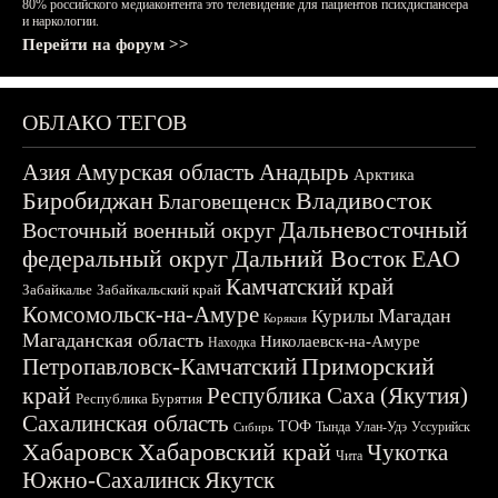
80% российского медиаконтента это телевидение для пациентов психдиспансера
и наркологии.
Перейти на форум >>
ОБЛАКО ТЕГОВ
Азия
Амурская область
Анадырь
Арктика
Биробиджан
Владивосток
Благовещенск
Дальневосточный
Восточный военный округ
федеральный округ
Дальний Восток
ЕАО
Камчатский край
Забайкалье
Забайкальский край
Комсомольск-на-Амуре
Магадан
Курилы
Корякия
Магаданская область
Николаевск-на-Амуре
Находка
Приморский
Петропавловск-Камчатский
край
Республика Саха (Якутия)
Республика Бурятия
Сахалинская область
ТОФ
Тында
Улан-Удэ
Уссурийск
Сибирь
Хабаровск
Хабаровский край
Чукотка
Чита
Южно-Сахалинск
Якутск