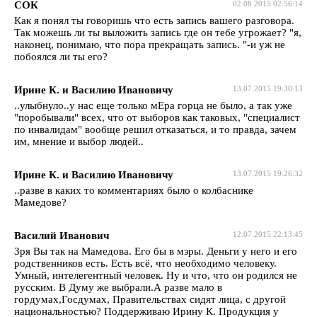
СОК
02.08.2015 02:56:14
Как я понял ты говоришь что есть запись вашего разговора.
Так можешь ли ты выложить запись где он тебе угрожает? "я,
наконец, понимаю, что пора прекращать запись. "-и уж не
побоялся ли ты его?
Ирине К. и Василию Ивановичу
13.07.2015 19:30:13
..улыбнуло..у нас еще только мЕра горца не было, а так уже
"поробывали" всех, что от выборов как таковых, "специалист
по инвалидам" вообще решил отказаться, и то правда, зачем
им, мнение и выбор людей..
Ирине К. и Василию Ивановичу
13.07.2015 19:26:32
..разве в каких то комментариях было о колбаснике
Мамедове?
Василий Иванович
12.07.2015 22:13:45
Зря Вы так на Мамедова. Его бы в мэры. Деньги у него и его
родственников есть. Есть всё, что необходимо человеку.
Умный, интелегентный человек. Ну и что, что он родился не
русским. В Думу же выбрали.А разве мало в
гордумах,Госдумах, Правительствах сидят лица, с другой
национальностью? Поддерживаю Ирину К. Продукция у