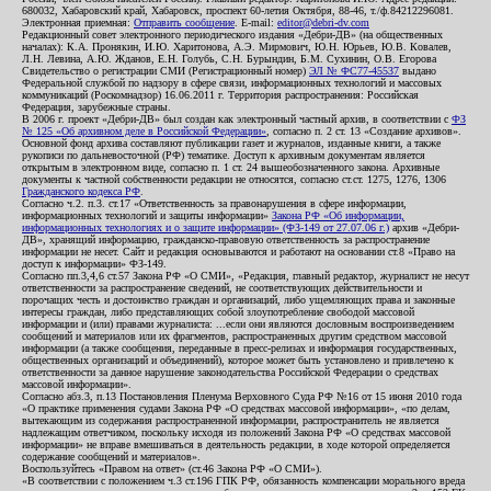
680032, Хабаровский край, Хабаровск, проспект 60-летия Октября, 88-46, т./ф.84212296081.
Электронная приемная:
Отправить сообщение
. E-mail:
editor@debri-dv.com
Редакционный совет электронного периодического издания «Дебри-ДВ» (на общественных
началах): К.А. Пронякин, И.Ю. Харитонова, А.Э. Мирмович, Ю.Н. Юрьев, Ю.В. Ковалев,
Л.Н. Левина, А.Ю. Жданов, Е.Н. Голубь, С.Н. Бурындин, Б.М. Сухинин, О.В. Егорова
Свидетельство о регистрации СМИ (Регистрационный номер)
ЭЛ № ФС77-45537
выдано
Федеральной службой по надзору в сфере связи, информационных технологий и массовых
коммуникаций (Роскомнадзор) 16.06.2011 г. Территория распространения: Российская
Федерация, зарубежные страны.
В 2006 г. проект «Дебри-ДВ» был создан как электронный частный архив, в соответствии с
ФЗ
№ 125 «Об архивном деле в Российской Федерации»
, согласно п. 2 ст. 13 «Создание архивов».
Основной фонд архива составляют публикации газет и журналов, изданные книги, а также
рукописи по дальневосточной (РФ) тематике. Доступ к архивным документам является
открытым в электронном виде, согласно п. 1 ст. 24 вышеобозначенного закона. Архивные
документы к частной собственности редакции не относятся, согласно ст.ст. 1275, 1276, 1306
Гражданского кодекса РФ
.
Согласно ч.2. п.3. ст.17 «Ответственность за правонарушения в сфере информации,
информационных технологий и защиты информации»
Закона РФ «Об информации,
информационных технологиях и о защите информации» (ФЗ-149 от 27.07.06 г.)
архив «Дебри-
ДВ», хранящий информацию, гражданско-правовую ответственность за распространение
информации не несет. Сайт и редакция основываются и работают на основании ст.8 «Право на
доступ к информации» ФЗ-149.
Согласно пп.3,4,6 ст.57 Закона РФ «О СМИ», «Редакция, главный редактор, журналист не несут
ответственности за распространение сведений, не соответствующих действительности и
порочащих честь и достоинство граждан и организаций, либо ущемляющих права и законные
интересы граждан, либо представляющих собой злоупотребление свободой массовой
информации и (или) правами журналиста: ...если они являются дословным воспроизведением
сообщений и материалов или их фрагментов, распространенных другим средством массовой
информации (а также сообщения, переданные в пресс-релизах и информация государственных,
общественных организаций и объединений), которое может быть установлено и привлечено к
ответственности за данное нарушение законодательства Российской Федерации о средствах
массовой информации».
Согласно абз.3, п.13 Постановления Пленума Верховного Суда РФ №16 от 15 июня 2010 года
«О практике применения судами Закона РФ «О средствах массовой информации», «по делам,
вытекающим из содержания распространенной информации, распространитель не является
надлежащим ответчиком, поскольку исходя из положений Закона РФ «О средствах массовой
информации» не вправе вмешиваться в деятельность редакции, в ходе которой определяется
содержание сообщений и материалов».
Воспользуйтесь «Правом на ответ» (ст.46 Закона РФ «О СМИ»).
«В соответствии с положением ч.3 ст.196 ГПК РФ, обязанность компенсации морального вреда