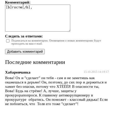
Комментарий:
Следить за ответами:
Подписаться на комментарии. Оповещения о новых комментариях будут
приходить на ваш e-mail.
Последние комментарии
Хабаровчанка
15.10.2015 14:19:17
Вова! Ох и "сделает" он тебя - сам и не заметишь как
окажешься в дерьме! Он, поэтому, до сих пор и держиться и
хамит без опаски, потому что ХТЁЁЁР. В опасности ты,
Вова! Будь на стрёме! А, лучше, защиты у
прокурорапопроси. К главному антикорупционеру в
прокуратуре обратись. Он поможет - классный дядька! Если
не побоиться, что Толя его тоже "сделает"!