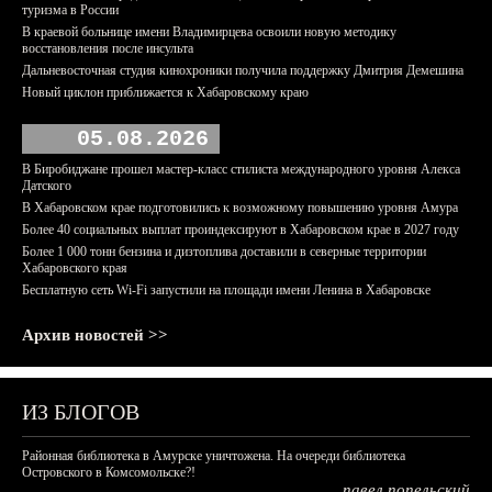
туризма в России
В краевой больнице имени Владимирцева освоили новую методику
восстановления после инсульта
Дальневосточная студия кинохроники получила поддержку Дмитрия Демешина
Новый циклон приближается к Хабаровскому краю
05.08.2026
В Биробиджане прошел мастер-класс стилиста международного уровня Алекса
Датского
В Хабаровском крае подготовились к возможному повышению уровня Амура
Более 40 социальных выплат проиндексируют в Хабаровском крае в 2027 году
Более 1 000 тонн бензина и дизтоплива доставили в северные территории
Хабаровского края
Бесплатную сеть Wi-Fi запустили на площади имени Ленина в Хабаровске
Архив новостей >>
ИЗ БЛОГОВ
Районная библиотека в Амурске уничтожена. На очереди библиотека
Островского в Комсомольске?!
павел попельский