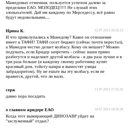
Мамедовых отменная. пользуется успехом далеко за
пределами ЕАО. МОЛОДЕЦ!!!!! Не слушай этих
злопыхателей. Дай им каждому по Мерседессу, всё равно
будут недовольными....
Ирина К.
12.07.2015 20:35:12
И что приколупались к Мамедову? Какое он отношение
имеет к ТАФИ? ТАФИ сосет бюджет (сейчас почти перестал),
а Мамедов честно делает колбасу. Кому он мешает? Можно
подумать, если Бридер запретить - сейчас наши прямо
разбегутся и наделают другой колбасы - в два раза лучше и в
три раза больше (и каждому своему работнику купят
красивый дом, тойоту-камри и вымостят улицы
лабрадоритом). Ну не ешьте вы эту колбасу, если не
нравится, другой, что ли мало.
серж
11.07.2015 17:32:35
давно пора посадить
о главном жридере ЕАО
10.07.2015 18:30:28
Когда этот вымирающий ДИНОЗАВР уйдет на
"заслуженный" отдых?