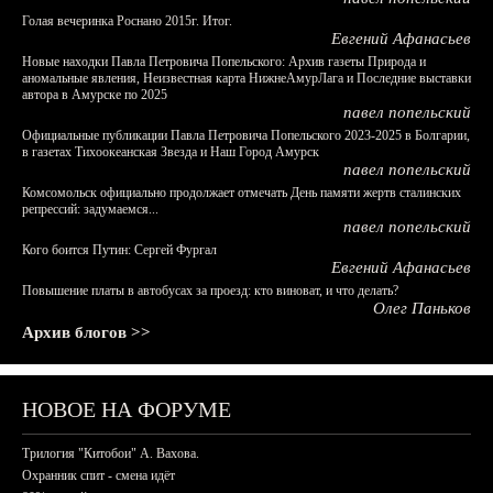
Голая вечеринка Роснано 2015г. Итог.
Евгений Афанасьев
Новые находки Павла Петровича Попельского: Архив газеты Природа и
аномальные явления, Неизвестная карта НижнеАмурЛага и Последние выставки
автора в Амурске по 2025
павел попельский
Официальные публикации Павла Петровича Попельского 2023-2025 в Болгарии,
в газетах Тихоокеанская Звезда и Наш Город Амурск
павел попельский
Комсомольск официально продолжает отмечать День памяти жертв сталинских
репрессий: задумаемся...
павел попельский
Кого боится Путин: Сергей Фургал
Евгений Афанасьев
Повышение платы в автобусах за проезд: кто виноват, и что делать?
Олег Паньков
Архив блогов >>
НОВОЕ НА ФОРУМЕ
Трилогия "Китобои" А. Вахова.
Охранник спит - смена идёт