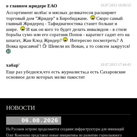
о главном жридере ЕАО
10.07.2015 18:09:53
Ассортимент колбас и мясных деликатесов расширяет
торговый дом "Жридер" в Биробиджане.
Скоро самый
главный Жридерец - Тафидиагностика станет больше и
шире.
И как он кого то будет делать инвалидом - в стиле
борьбы сумо или его соратник Попов - каратист садит его на
шпагат, Жан Клод Жридер?
Интересно посмотреть? А
Вовка красавчиГ!
Шевели их Вован, а то совсем зажрутся!
хабар'
10.07.2015 17:44:43
Еще раз убедился,что есть журналисты,а есть Сахаровские
основное дело которых мелко пакостит
НОВОСТИ
06.08.2026
На Русском острове продолжается создание инфраструктуры для инноваций
Олег Кожемяко представил новые инициативы по развитию горнолыжного