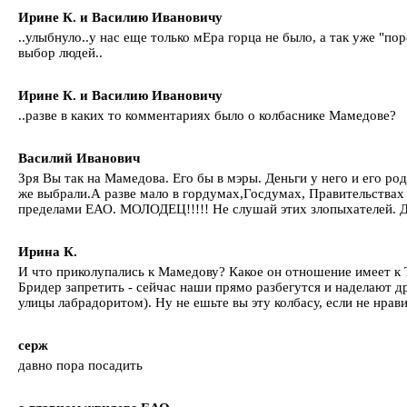
Ирине К. и Василию Ивановичу
..улыбнуло..у нас еще только мЕра горца не было, а так уже "по
выбор людей..
Ирине К. и Василию Ивановичу
..разве в каких то комментариях было о колбаснике Мамедове?
Василий Иванович
Зря Вы так на Мамедова. Его бы в мэры. Деньги у него и его ро
же выбрали.А разве мало в гордумах,Госдумах, Правительствах
пределами ЕАО. МОЛОДЕЦ!!!!! Не слушай этих злопыхателей. Да
Ирина К.
И что приколупались к Мамедову? Какое он отношение имеет к 
Бридер запретить - сейчас наши прямо разбегутся и наделают д
улицы лабрадоритом). Ну не ешьте вы эту колбасу, если не нрави
серж
давно пора посадить