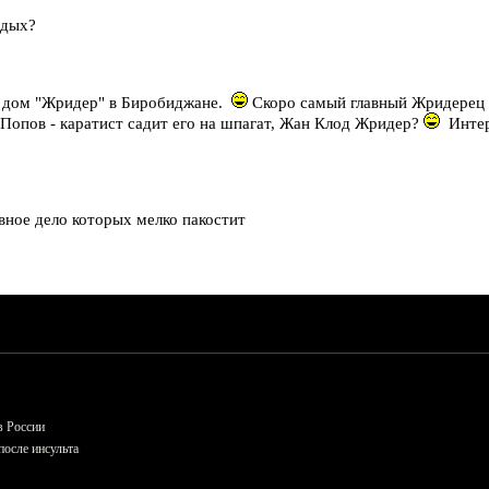
тдых?
й дом "Жридер" в Биробиджане.
Скоро самый главный Жридерец 
к Попов - каратист садит его на шпагат, Жан Клод Жридер?
Интер
вное дело которых мелко пакостит
в России
осле инсульта