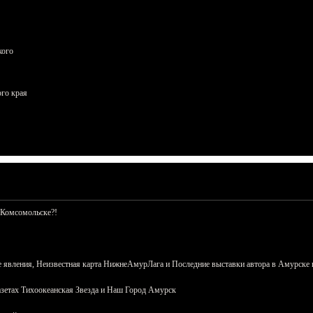
кого
ого края
 Комсомольске?!
 явления, Неизвестная карта НижнеАмурЛага и Последние выставки автора в Амурске 
азетах Тихоокеанская Звезда и Наш Город Амурск