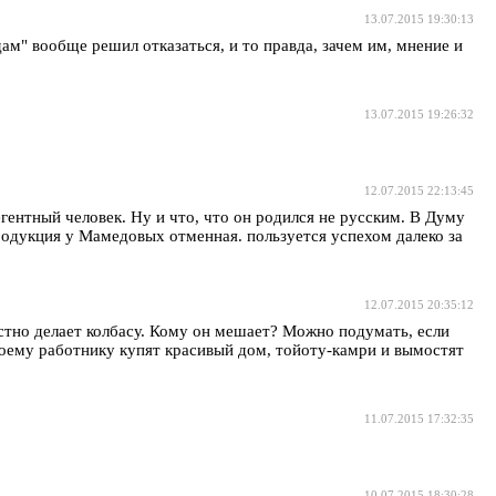
13.07.2015 19:30:13
дам" вообще решил отказаться, и то правда, зачем им, мнение и
13.07.2015 19:26:32
12.07.2015 22:13:45
егентный человек. Ну и что, что он родился не русским. В Думу
одукция у Мамедовых отменная. пользуется успехом далеко за
12.07.2015 20:35:12
стно делает колбасу. Кому он мешает? Можно подумать, если
своему работнику купят красивый дом, тойоту-камри и вымостят
11.07.2015 17:32:35
10.07.2015 18:30:28