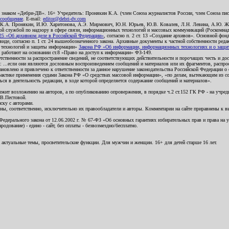
о знаком «Дебри-ДВ». 16+ Учредитель: Пронякин К.А. (член Союза журналистов России, член Союза писа
 сообщение
. E-mail:
editor@debri-dv.com
): К.А. Пронякин, И.Ю. Харитонова, А.Э. Мирмович, Ю.Н. Юрьев, Ю.В. Ковалев, Л.Н. Левина, А.Ю. Ж
 службой по надзору в сфере связи, информационных технологий и массовых коммуникаций (Роскомнадзо
5 «Об архивном деле в Российской Федерации»
, согласно п. 2 ст. 13 «Создание архивов». Основной фон
е, согласно п. 1 ст. 24 вышеобозначенного закона. Архивные документы к частной собственности редакци
ых технологий и защиты информации»
Закона РФ «Об информации, информационных технологиях и о защите
и работают на основании ст.8 «Право на доступ к информации» ФЗ-149.
етственности за распространение сведений, не соответствующих действительности и порочащих честь и д
 ...если они являются дословным воспроизведением сообщений и материалов или их фрагментов, распро
новлено и привлечено к ответственности за данное нарушение законодательства Российской Федерации о
актике применения судами Закона РФ «О средствах массовой информации», «по делам, вытекающим из со
ся в деятельность редакции, в ходе которой определяется содержание сообщений и материалов».
жит возложению на авторов, а по опубликованию опровержения, в порядке ч.2 ст.152 ГК РФ - на учредит
.В.Пестовой.
ску с авторами.
енны, соответственно, исключительно их правообладатели и авторы. Комментарии на сайте приравнены к
дерального закона от 12.06.2002 г. № 67-ФЗ «Об основных гарантиях избирательных прав и права на уча
дование) - едино - сайт, без оплаты - безвозмездно/бесплатно.
 актуальные темы, просветительские функции. Для мужчин и женщин. 16+ для детей старше 16 лет.