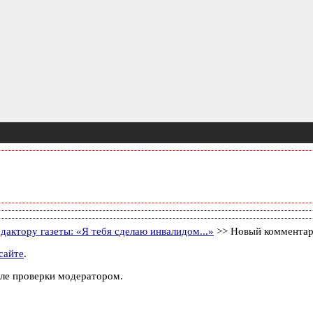
дактору газеты: «Я тебя сделаю инвалидом...»
>> Новый коммента
сайте
.
ле проверки модератором.