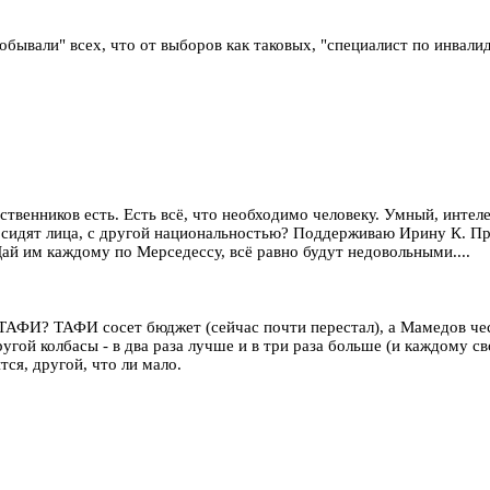
робывали" всех, что от выборов как таковых, "специалист по инвали
дственников есть. Есть всё, что необходимо человеку. Умный, интел
 сидят лица, с другой национальностью? Поддерживаю Ирину К. Пр
й им каждому по Мерседессу, всё равно будут недовольными....
ТАФИ? ТАФИ сосет бюджет (сейчас почти перестал), а Мамедов че
ругой колбасы - в два раза лучше и в три раза больше (и каждому 
тся, другой, что ли мало.