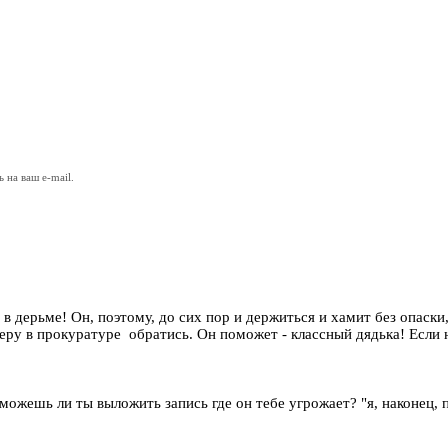
на ваш e-mail.
я в дерьме! Он, поэтому, до сих пор и держиться и хамит без опаск
у в прокуратуре обратись. Он поможет - классный дядька! Если не
 можешь ли ты выложить запись где он тебе угрожает? "я, наконец, 