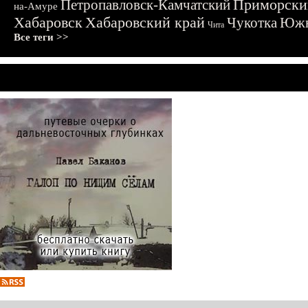
Приморски
Петропавловск-Камчатский
на-Амуре
Хабаровск
Хабаровский край
Чукотка
Южн
Чита
Все теги >>