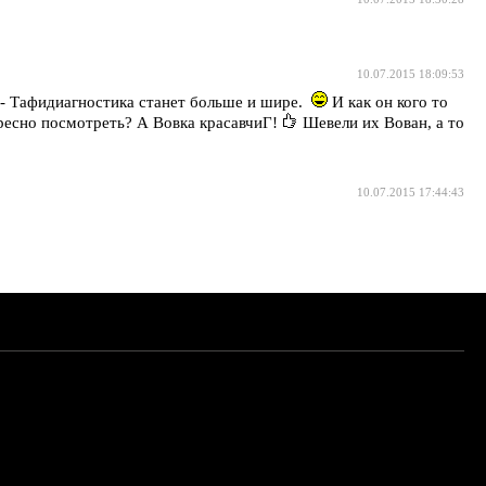
10.07.2015 18:09:53
- Тафидиагностика станет больше и шире.
И как он кого то
есно посмотреть? А Вовка красавчиГ!
Шевели их Вован, а то
10.07.2015 17:44:43