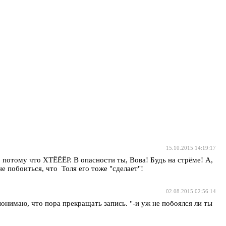
15.10.2015 14:19:17
и, потому что ХТЁЁЁР. В опасности ты, Вова! Будь на стрёме! А,
 побоиться, что Толя его тоже "сделает"!
02.08.2015 02:56:14
понимаю, что пора прекращать запись. "-и уж не побоялся ли ты