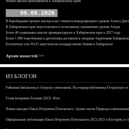
Новый циклон приближается к Хабаровскому краю
05.08.2026
В Биробиджане прошел мастер-класс стилиста международного уровня Алекса Датс
В Хабаровском крае подготовились к возможному повышению уровня Амура
Более 40 социальных выплат проиндексируют в Хабаровском крае в 2027 году
Более 1 000 тонн бензина и дизтоплива доставили в северные территории Хабаровск
Бесплатную сеть Wi-Fi запустили на площади имени Ленина в Хабаровске
Архив новостей >>
ИЗ БЛОГОВ
Районная библиотека в Амурске уничтожена. На очереди библиотека Островского в
Голая вечеринка Роснано 2015г. Итог.
Новые находки Павла Петровича Попельского: Архив газеты Природа и аномальные
Официальные публикации Павла Петровича Попельского 2023-2025 в Болгарии, в г