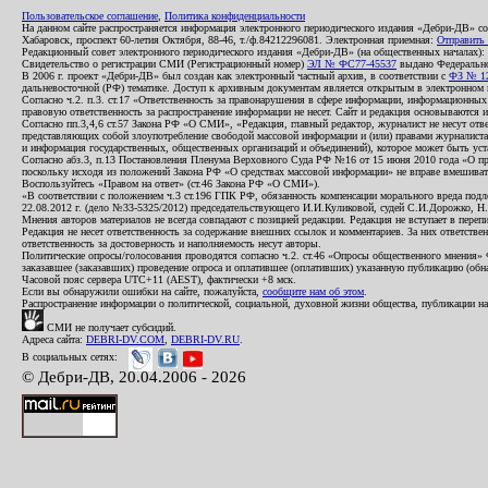
Пользовательское соглашение
,
Политика конфиденциальности
На данном сайте распространяется информация электронного периодического издания «Дебри-ДВ» с
Хабаровск, проспект 60-летия Октября, 88-46, т./ф.84212296081. Электронная приемная:
Отправить
Редакционный совет электронного периодического издания «Дебри-ДВ» (на общественных началах
Свидетельство о регистрации СМИ (Регистрационный номер)
ЭЛ № ФС77-45537
выдано Федеральной
В 2006 г. проект «Дебри-ДВ» был создан как электронный частный архив, в соответствии с
ФЗ № 12
дальневосточной (РФ) тематике. Доступ к архивным документам является открытым в электронном вид
Согласно ч.2. п.3. ст.17 «Ответственность за правонарушения в сфере информации, информационн
правовую ответственность за распространение информации не несет. Сайт и редакция основываются 
Согласно пп.3,4,6 ст.57 Закона РФ «О СМИ», «Редакция, главный редактор, журналист не несут отв
представляющих собой злоупотребление свободой массовой информации и (или) правами журналиста:
и информация государственных, общественных организаций и объединений), которое может быть уста
Согласно абз.3, п.13 Постановления Пленума Верховного Суда РФ №16 от 15 июня 2010 года «О пр
поскольку исходя из положений Закона РФ «О средствах массовой информации» не вправе вмешивать
Воспользуйтесь «Правом на ответ» (ст.46 Закона РФ «О СМИ»).
«В соответствии с положением ч.3 ст.196 ГПК РФ, обязанность компенсации морального вреда подле
22.08.2012 г. (дело №33-5325/2012) председательствующего И.И.Куликовой, судей С.И.Дорожко, Н
Мнения авторов материалов не всегда совпадают с позицией редакции. Редакция не вступает в перепи
Редакция не несет ответственность за содержание внешних ссылок и комментариев. За них ответств
ответственность за достоверность и наполняемость несут авторы.
Политические опросы/голосования проводятся согласно ч.2. ст.46 «Опросы общественного мнения» Фе
заказавшее (заказавших) проведение опроса и оплатившее (оплативших) указанную публикацию (обнаро
Часовой пояс сервера UTC+11 (AEST), фактически +8 мск.
Если вы обнаружили ошибки на сайте, пожалуйста,
сообщите нам об этом
.
Распространение информации о политической, социальной, духовной жизни общества, публикации на
СМИ не получает субсидий.
Адреса сайта:
DEBRI-DV.COM
,
DEBRI-DV.RU
.
В социальных сетях:
© Дебри-ДВ, 20.04.2006 - 2026