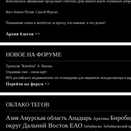
Комсомольск официально продолжает отмечать День памяти жертв сталинских репрес
Кого боится Путин: Сергей Фургал
Повышение платы в автобусах за проезд: кто виноват, и что делать?
Архив блогов >>
НОВОЕ НА ФОРУМЕ
Трилогия "Китобои" А. Вахова.
Охранник спит - смена идёт
80% российского медиаконтента это телевидение для пациентов психдиспансера и на
Перейти на форум >>
ОБЛАКО ТЕГОВ
Бироби
Азия
Амурская область
Анадырь
Арктика
округ
Дальний Восток
ЕАО
Забайкалье
Забайкальский к