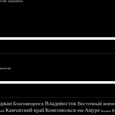
сий: задумаемся...
ркологии.
джан
Владивосток
Благовещенск
Восточный воен
Камчатский край
Комсомольск-на-Амуре
К
рай
Корякия