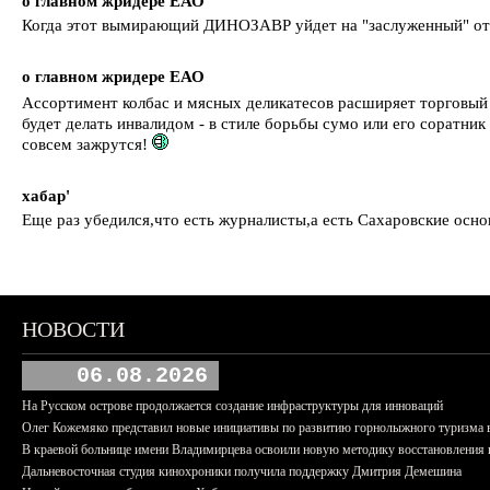
о главном жридере ЕАО
Когда этот вымирающий ДИНОЗАВР уйдет на "заслуженный" о
о главном жридере ЕАО
Ассортимент колбас и мясных деликатесов расширяет торговы
будет делать инвалидом - в стиле борьбы сумо или его соратни
совсем зажрутся!
хабар'
Еще раз убедился,что есть журналисты,а есть Сахаровские осно
НОВОСТИ
06.08.2026
На Русском острове продолжается создание инфраструктуры для инноваций
Олег Кожемяко представил новые инициативы по развитию горнолыжного туризма 
В краевой больнице имени Владимирцева освоили новую методику восстановления п
Дальневосточная студия кинохроники получила поддержку Дмитрия Демешина