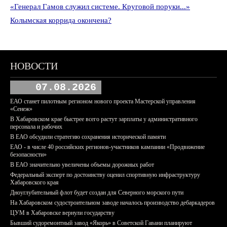
«Генерал Гамов служил системе. Круговой поруки...»
Колымская коррида окончена?
НОВОСТИ
07.08.2026
ЕАО станет пилотным регионом нового проекта Мастерской управления
«Сенеж»
В Хабаровском крае быстрее всего растут зарплаты у административного
персонала и рабочих
В ЕАО обсудили стратегию сохранения исторической памяти
ЕАО - в числе 40 российских регионов-участников кампании «Продвижение
безопасности»
В ЕАО значительно увеличены объемы дорожных работ
Федеральный эксперт по достоинству оценил спортивную инфраструктуру
Хабаровского края
Дноуглубительный флот будет создан для Северного морского пути
На Хабаровском судостроительном заводе началось производство дебаркадеров
ЦУМ в Хабаровске вернули государству
Бывший судоремонтный завод «Якорь» в Советской Гавани планируют