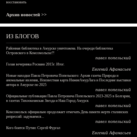
восстановить
Архив новостей >>
ИЗ БЛОГОВ
Районная библиотека в Амурске уничтожена. На очереди библиотека
Островского в Комсомольске?!
павел попельский
Голая вечеринка Роснано 2015г. Итог.
Евгений Афанасьев
Новые находки Павла Петровича Попельского: Архив газеты Природа и
аномальные явления, Неизвестная карта НижнеАмурЛага и Последние выставки
автора в Амурске по 2025
павел попельский
Официальные публикации Павла Петровича Попельского 2023-2025 в Болгарии,
в газетах Тихоокеанская Звезда и Наш Город Амурск
павел попельский
Комсомольск официально продолжает отмечать День памяти жертв сталинских
репрессий: задумаемся...
павел попельский
Кого боится Путин: Сергей Фургал
Евгений Афанасьев