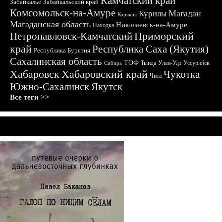
Камчатский край
Забайкалье
Забайкальский край
Комсомольск-на-Амуре
Магадан
Курилы
Корякия
Магаданская область
Николаевск-на-Амуре
Находка
Приморский
Петропавловск-Камчатский
край
Республика Саха (Якутия)
Республика Бурятия
Сахалинская область
ТОФ
Тында
Улан-Удэ
Уссурийск
Сибирь
Хабаровск
Хабаровский край
Чукотка
Чита
Южно-Сахалинск
Якутск
Все теги >>