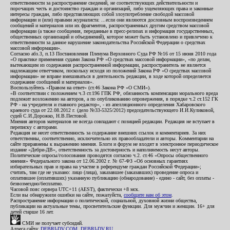
ответственности за распространение сведений, не соответствующих действительности и
порочащих честь и достоинство граждан и организаций, либо ущемляющих права и законные
интересы граждан, либо представляющих собой злоупотребление свободой массовой
информации и (или) правами журналиста: ...если они являются дословным воспроизведением
сообщений и материалов или их фрагментов, распространенных другим средством массовой
информации (а также сообщения, переданные в пресс-релизах и информация государственных,
общественных организаций и объединений), которое может быть установлено и привлечено к
ответственности за данное нарушение законодательства Российской Федерации о средствах
массовой информации».
Согласно абз.3, п.13 Постановления Пленума Верховного Суда РФ №16 от 15 июня 2010 года
«О практике применения судами Закона РФ «О средствах массовой информации», «по делам,
вытекающим из содержания распространенной информации, распространитель не является
надлежащим ответчиком, поскольку исходя из положений Закона РФ «О средствах массовой
информации» не вправе вмешиваться в деятельность редакции, в ходе которой определяется
содержание сообщений и материалов».
Воспользуйтесь «Правом на ответ» (ст.46 Закона РФ «О СМИ»).
«В соответствии с положением ч.3 ст.196 ГПК РФ, обязанность компенсации морального вреда
подлежит возложению на авторов, а по опубликованию опровержения, в порядке ч.2 ст.152 ГК
РФ - на учредителя и главного редактор», - из апелляционного определения Хабаровского
краевого суда от 22.08.2012 г. (дело №33-5325/2012) председательствующего И.И.Куликовой,
судей С.И.Дорожко, Н.В.Пестовой.
Мнения авторов материалов не всегда совпадают с позицией редакции. Редакция не вступает в
переписку с авторами.
Редакция не несет ответственность за содержание внешних ссылок и комментариев. За них
ответственны, соответственно, исключительно их правообладатели и авторы. Комментарии на
сайте приравнены к выражению мнения. Блоги и форум не входят в электронное периодическое
издание «Дебри-ДВ», ответственность за достоверность и наполняемость несут авторы.
Политические опросы/голосования проводятся согласно ч.2. ст.46 «Опросы общественного
мнения» Федерального закона от 12.06.2002 г. № 67-ФЗ «Об основных гарантиях
избирательных прав и права на участие в референдуме граждан Российской Федерации»;
считать, там где не указано: лицо (лица), заказавшее (заказавших) проведение опроса и
оплатившее (оплативших) указанную публикацию (обнародование) - едино - сайт, без оплаты -
безвозмездно/бесплатно.
Часовой пояс сервера UTC+11 (AEST), фактически +8 мск.
Если вы обнаружили ошибки на сайте, пожалуйста,
сообщите нам об этом
.
Распространение информации о политической, социальной, духовной жизни общества,
публикации на актуальные темы, просветительские функции. Для мужчин и женщин. 16+ для
детей старше 16 лет.
СМИ не получает субсидий.
Адреса сайта:
DEBRI-DV.COM
,
DEBRI-DV.RU
.