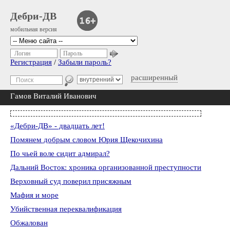
Дебри-ДВ
мобильная версия
Логин
Пароль
Регистрация
/
Забыли пароль?
расширенный
Гамов Виталий Иванович
«Дебри-ДВ» - двадцать лет!
Помянем добрым словом Юрия Щекочихина
По чьей воле сидит адмирал?
Дальний Восток: хроника организованной преступности
Верховный суд поверил присяжным
Мафия и море
Убийственная переквалификация
Обжалован