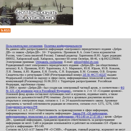
Пользовательское соглашение
,
Политика конфиденциальности
На данном сайте распространяется информация электронного периодического издания «Дебри-
ДВ» со знаком «Дебри-ДВ». 16+ Учредитель: Пронякин К.А. (член Союза журналистов
России, член Союза писателей России). Главный редактор: Харитонова И.Ю. Адрес редакции:
680032, Хабаровский край, Хабаровск, проспект 60-летия Октября, 88-46, т./ф.84212296081.
Электронная приемная:
Отправить сообщение
. E-mail:
editor@debri-dv.com
Редакционный совет электронного периодического издания «Дебри-ДВ» (на общественных
началах): К.А. Пронякин, И.Ю. Харитонова, А.Э. Мирмович, Ю.Н. Юрьев, Ю.В. Ковалев,
Л.Н. Левина, А.Ю. Жданов, Е.Н. Голубь, С.Н. Бурындин, Б.М. Сухинин, О.В. Егорова
Свидетельство о регистрации СМИ (Регистрационный номер)
ЭЛ № ФС77-45537
выдано
Федеральной службой по надзору в сфере связи, информационных технологий и массовых
коммуникаций (Роскомнадзор) 16.06.2011 г. Территория распространения: Российская
Федерация, зарубежные страны.
В 2006 г. проект «Дебри-ДВ» был создан как электронный частный архив, в соответствии с
ФЗ
№ 125 «Об архивном деле в Российской Федерации»
, согласно п. 2 ст. 13 «Создание архивов».
Основной фонд архива составляют публикации газет и журналов, изданные книги, а также
рукописи по дальневосточной (РФ) тематике. Доступ к архивным документам является
открытым в электронном виде, согласно п. 1 ст. 24 вышеобозначенного закона. Архивные
документы к частной собственности редакции не относятся, согласно ст.ст. 1275, 1276, 1306
Гражданского кодекса РФ
.
Согласно ч.2. п.3. ст.17 «Ответственность за правонарушения в сфере информации,
информационных технологий и защиты информации»
Закона РФ «Об информации,
информационных технологиях и о защите информации» (ФЗ-149 от 27.07.06 г.)
архив «Дебри-
ДВ», хранящий информацию, гражданско-правовую ответственность за распространение
информации не несет. Сайт и редакция основываются и работают на основании ст.8 «Право на
доступ к информации» ФЗ-149.
Согласно пп.3,4,6 ст.57 Закона РФ «О СМИ», «Редакция, главный редактор, журналист не несут