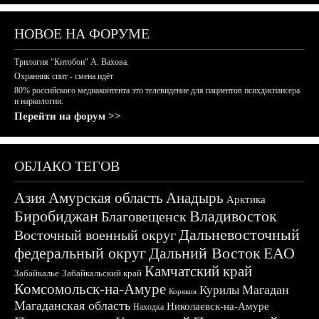
НОВОЕ НА ФОРУМЕ
Трилогия "Китобои" А. Вахова.
Охранник спит - смена идёт
80% российского медиаконтента это телевидение для пациентов психдиспансера
и наркологии.
Перейти на форум >>
ОБЛАКО ТЕГОВ
Азия
Амурская область
Анадырь
Арктика
Биробиджан
Владивосток
Благовещенск
Дальневосточный
Восточный военный округ
федеральный округ
Дальний Восток
ЕАО
Камчатский край
Забайкалье
Забайкальский край
Комсомольск-на-Амуре
Магадан
Курилы
Корякия
Магаданская область
Николаевск-на-Амуре
Находка