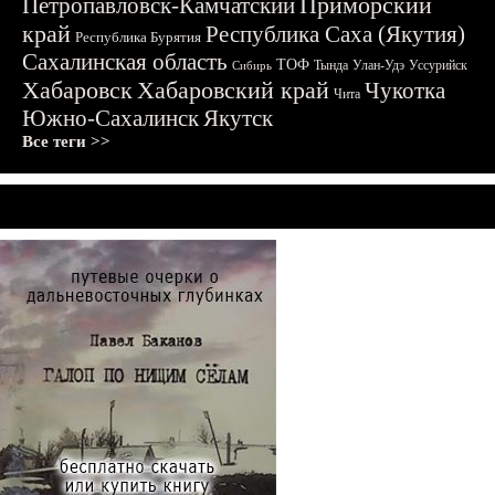
Приморский
Петропавловск-Камчатский
край
Республика Саха (Якутия)
Республика Бурятия
Сахалинская область
ТОФ
Тында
Улан-Удэ
Уссурийск
Сибирь
Хабаровск
Хабаровский край
Чукотка
Чита
Южно-Сахалинск
Якутск
Все теги >>