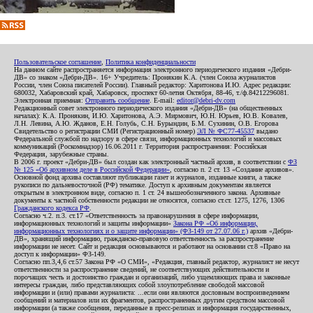
Пользовательское соглашение
,
Политика конфиденциальности
На данном сайте распространяется информация электронного периодического издания «Дебри-
ДВ» со знаком «Дебри-ДВ». 16+ Учредитель: Пронякин К.А. (член Союза журналистов
России, член Союза писателей России). Главный редактор: Харитонова И.Ю. Адрес редакции:
680032, Хабаровский край, Хабаровск, проспект 60-летия Октября, 88-46, т./ф.84212296081.
Электронная приемная:
Отправить сообщение
. E-mail:
editor@debri-dv.com
Редакционный совет электронного периодического издания «Дебри-ДВ» (на общественных
началах): К.А. Пронякин, И.Ю. Харитонова, А.Э. Мирмович, Ю.Н. Юрьев, Ю.В. Ковалев,
Л.Н. Левина, А.Ю. Жданов, Е.Н. Голубь, С.Н. Бурындин, Б.М. Сухинин, О.В. Егорова
Свидетельство о регистрации СМИ (Регистрационный номер)
ЭЛ № ФС77-45537
выдано
Федеральной службой по надзору в сфере связи, информационных технологий и массовых
коммуникаций (Роскомнадзор) 16.06.2011 г. Территория распространения: Российская
Федерация, зарубежные страны.
В 2006 г. проект «Дебри-ДВ» был создан как электронный частный архив, в соответствии с
ФЗ
№ 125 «Об архивном деле в Российской Федерации»
, согласно п. 2 ст. 13 «Создание архивов».
Основной фонд архива составляют публикации газет и журналов, изданные книги, а также
рукописи по дальневосточной (РФ) тематике. Доступ к архивным документам является
открытым в электронном виде, согласно п. 1 ст. 24 вышеобозначенного закона. Архивные
документы к частной собственности редакции не относятся, согласно ст.ст. 1275, 1276, 1306
Гражданского кодекса РФ
.
Согласно ч.2. п.3. ст.17 «Ответственность за правонарушения в сфере информации,
информационных технологий и защиты информации»
Закона РФ «Об информации,
информационных технологиях и о защите информации» (ФЗ-149 от 27.07.06 г.)
архив «Дебри-
ДВ», хранящий информацию, гражданско-правовую ответственность за распространение
информации не несет. Сайт и редакция основываются и работают на основании ст.8 «Право на
доступ к информации» ФЗ-149.
Согласно пп.3,4,6 ст.57 Закона РФ «О СМИ», «Редакция, главный редактор, журналист не несут
ответственности за распространение сведений, не соответствующих действительности и
порочащих честь и достоинство граждан и организаций, либо ущемляющих права и законные
интересы граждан, либо представляющих собой злоупотребление свободой массовой
информации и (или) правами журналиста: ...если они являются дословным воспроизведением
сообщений и материалов или их фрагментов, распространенных другим средством массовой
информации (а также сообщения, переданные в пресс-релизах и информация государственных,