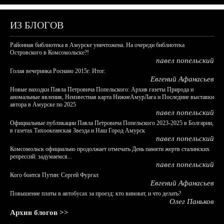
ИЗ БЛОГОВ
Районная библиотека в Амурске уничтожена. На очереди библиотека
Островского в Комсомольске?!
павел попельский
Голая вечеринка Роснано 2015г. Итог.
Евгений Афанасьев
Новые находки Павла Петровича Попельского: Архив газеты Природа и
аномальные явления, Неизвестная карта НижнеАмурЛага и Последние выставки
автора в Амурске по 2025
павел попельский
Официальные публикации Павла Петровича Попельского 2023-2025 в Болгарии,
в газетах Тихоокеанская Звезда и Наш Город Амурск
павел попельский
Комсомольск официально продолжает отмечать День памяти жертв сталинских
репрессий: задумаемся...
павел попельский
Кого боится Путин: Сергей Фургал
Евгений Афанасьев
Повышение платы в автобусах за проезд: кто виноват, и что делать?
Олег Паньков
Архив блогов >>