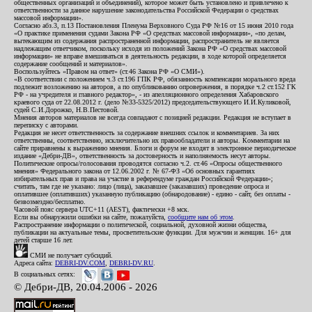
общественных организаций и объединений), которое может быть установлено и привлечено к
ответственности за данное нарушение законодательства Российской Федерации о средствах
массовой информации».
Согласно абз.3, п.13 Постановления Пленума Верховного Суда РФ №16 от 15 июня 2010 года
«О практике применения судами Закона РФ «О средствах массовой информации», «по делам,
вытекающим из содержания распространенной информации, распространитель не является
надлежащим ответчиком, поскольку исходя из положений Закона РФ «О средствах массовой
информации» не вправе вмешиваться в деятельность редакции, в ходе которой определяется
содержание сообщений и материалов».
Воспользуйтесь «Правом на ответ» (ст.46 Закона РФ «О СМИ»).
«В соответствии с положением ч.3 ст.196 ГПК РФ, обязанность компенсации морального вреда
подлежит возложению на авторов, а по опубликованию опровержения, в порядке ч.2 ст.152 ГК
РФ - на учредителя и главного редактор», - из апелляционного определения Хабаровского
краевого суда от 22.08.2012 г. (дело №33-5325/2012) председательствующего И.И.Куликовой,
судей С.И.Дорожко, Н.В.Пестовой.
Мнения авторов материалов не всегда совпадают с позицией редакции. Редакция не вступает в
переписку с авторами.
Редакция не несет ответственность за содержание внешних ссылок и комментариев. За них
ответственны, соответственно, исключительно их правообладатели и авторы. Комментарии на
сайте приравнены к выражению мнения. Блоги и форум не входят в электронное периодическое
издание «Дебри-ДВ», ответственность за достоверность и наполняемость несут авторы.
Политические опросы/голосования проводятся согласно ч.2. ст.46 «Опросы общественного
мнения» Федерального закона от 12.06.2002 г. № 67-ФЗ «Об основных гарантиях
избирательных прав и права на участие в референдуме граждан Российской Федерации»;
считать, там где не указано: лицо (лица), заказавшее (заказавших) проведение опроса и
оплатившее (оплативших) указанную публикацию (обнародование) - едино - сайт, без оплаты -
безвозмездно/бесплатно.
Часовой пояс сервера UTC+11 (AEST), фактически +8 мск.
Если вы обнаружили ошибки на сайте, пожалуйста,
сообщите нам об этом
.
Распространение информации о политической, социальной, духовной жизни общества,
публикации на актуальные темы, просветительские функции. Для мужчин и женщин. 16+ для
детей старше 16 лет.
СМИ не получает субсидий.
Адреса сайта:
DEBRI-DV.COM
,
DEBRI-DV.RU
.
В социальных сетях:
© Дебри-ДВ, 20.04.2006 - 2026