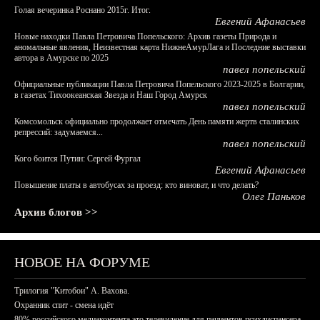
Голая вечеринка Роснано 2015г. Итог.
Евгений Афанасьев
Новые находки Павла Петровича Попельского: Архив газеты Природа и
аномальные явления, Неизвестная карта НижнеАмурЛага и Последние выставки
автора в Амурске по 2025
павел попельский
Официальные публикации Павла Петровича Попельского 2023-2025 в Болгарии,
в газетах Тихоокеанская Звезда и Наш Город Амурск
павел попельский
Комсомольск официально продолжает отмечать День памяти жертв сталинских
репрессий: задумаемся...
павел попельский
Кого боится Путин: Сергей Фургал
Евгений Афанасьев
Повышение платы в автобусах за проезд: кто виноват, и что делать?
Олег Паньков
Архив блогов >>
НОВОЕ НА ФОРУМЕ
Трилогия "Китобои" А. Вахова.
Охранник спит - смена идёт
80% российского медиаконтента это телевидение для пациентов психдиспансера