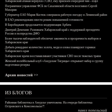
Хабаровский атаман вернулся с СВО, ему присвоен очередной чин - есаул
Пограничное управление ФСБ по Сахалинской области возглавил Сергей
Махорин
Губернатор ЕАО Мария Костюк совершила рабочую поездку в Ленинский район
В ЕАО рекомендовано ввести режим повышенной готовности
В Биробиджане продолжается модернизация Арбата
Дмитрий Демешин: Развиваем Хабаровский край с поддержкой президента
России и полпредства ДФО
Более тысячи наблюдателей обеспечат законность и прозрачность выборов в
Хабаровском крае
Добыть рекордное количество золота, меди и олова планируют горняки
Хабаровского края
Хабаровские врачи восстанавливают участников СВО после тяжелых травм
Женский волейбольный клуб «Амурские Тигрицы» открывает набор в группу
подготовки резерва
Архив новостей >>
ИЗ БЛОГОВ
Районная библиотека в Амурске уничтожена. На очереди библиотека
Островского в Комсомольске?!
павел попельский