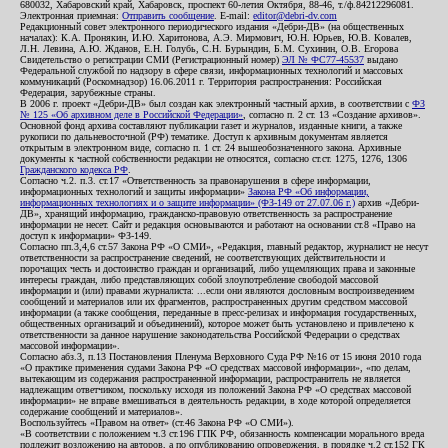
680032, Хабаровский край, Хабаровск, проспект 60-летия Октября, 88-46, т./ф.84212296081.
Электронная приемная:
Отправить сообщение
. E-mail:
editor@debri-dv.com
Редакционный совет электронного периодического издания «Дебри-ДВ» (на общественных
началах): К.А. Пронякин, И.Ю. Харитонова, А.Э. Мирмович, Ю.Н. Юрьев, Ю.В. Ковалев,
Л.Н. Левина, А.Ю. Жданов, Е.Н. Голубь, С.Н. Бурындин, Б.М. Сухинин, О.В. Егорова
Свидетельство о регистрации СМИ (Регистрационный номер)
ЭЛ № ФС77-45537
выдано
Федеральной службой по надзору в сфере связи, информационных технологий и массовых
коммуникаций (Роскомнадзор) 16.06.2011 г. Территория распространения: Российская
Федерация, зарубежные страны.
В 2006 г. проект «Дебри-ДВ» был создан как электронный частный архив, в соответствии с
ФЗ
№ 125 «Об архивном деле в Российской Федерации»
, согласно п. 2 ст. 13 «Создание архивов».
Основной фонд архива составляют публикации газет и журналов, изданные книги, а также
рукописи по дальневосточной (РФ) тематике. Доступ к архивным документам является
открытым в электронном виде, согласно п. 1 ст. 24 вышеобозначенного закона. Архивные
документы к частной собственности редакции не относятся, согласно ст.ст. 1275, 1276, 1306
Гражданского кодекса РФ
.
Согласно ч.2. п.3. ст.17 «Ответственность за правонарушения в сфере информации,
информационных технологий и защиты информации»
Закона РФ «Об информации,
информационных технологиях и о защите информации» (ФЗ-149 от 27.07.06 г.)
архив «Дебри-
ДВ», хранящий информацию, гражданско-правовую ответственность за распространение
информации не несет. Сайт и редакция основываются и работают на основании ст.8 «Право на
доступ к информации» ФЗ-149.
Согласно пп.3,4,6 ст.57 Закона РФ «О СМИ», «Редакция, главный редактор, журналист не несут
ответственности за распространение сведений, не соответствующих действительности и
порочащих честь и достоинство граждан и организаций, либо ущемляющих права и законные
интересы граждан, либо представляющих собой злоупотребление свободой массовой
информации и (или) правами журналиста: ...если они являются дословным воспроизведением
сообщений и материалов или их фрагментов, распространенных другим средством массовой
информации (а также сообщения, переданные в пресс-релизах и информация государственных,
общественных организаций и объединений), которое может быть установлено и привлечено к
ответственности за данное нарушение законодательства Российской Федерации о средствах
массовой информации».
Согласно абз.3, п.13 Постановления Пленума Верховного Суда РФ №16 от 15 июня 2010 года
«О практике применения судами Закона РФ «О средствах массовой информации», «по делам,
вытекающим из содержания распространенной информации, распространитель не является
надлежащим ответчиком, поскольку исходя из положений Закона РФ «О средствах массовой
информации» не вправе вмешиваться в деятельность редакции, в ходе которой определяется
содержание сообщений и материалов».
Воспользуйтесь «Правом на ответ» (ст.46 Закона РФ «О СМИ»).
«В соответствии с положением ч.3 ст.196 ГПК РФ, обязанность компенсации морального вреда
подлежит возложению на авторов, а по опубликованию опровержения, в порядке ч.2 ст.152 ГК