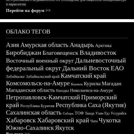
и наркологии.
Перейти на форум >>
ОБЛАКО ТЕГОВ
Азия
Амурская область
Анадырь
Арктика
Биробиджан
Владивосток
Благовещенск
Дальневосточный
Восточный военный округ
федеральный округ
Дальний Восток
ЕАО
Камчатский край
Забайкалье
Забайкальский край
Комсомольск-на-Амуре
Магадан
Курилы
Корякия
Магаданская область
Николаевск-на-Амуре
Находка
Приморский
Петропавловск-Камчатский
край
Республика Саха (Якутия)
Республика Бурятия
Сахалинская область
ТОФ
Тында
Улан-Удэ
Уссурийск
Сибирь
Хабаровск
Хабаровский край
Чукотка
Чита
Южно-Сахалинск
Якутск