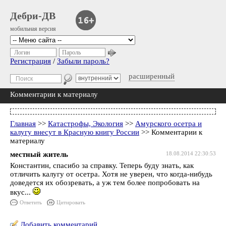
Дебри-ДВ
мобильная версия
Логин
Пароль
Регистрация
/
Забыли пароль?
расширенный
Комментарии к материалу
Главная
>>
Катастрофы, Экология
>>
Амурского осетра и
калугу внесут в Красную книгу России
>> Комментарии к
материалу
местный житель
18.08.2014 22:30:53
Константин, спасибо за справку. Теперь буду знать, как
отличить калугу от осетра. Хотя не уверен, что когда-нибудь
доведется их обозревать, а уж тем более попробовать на
вкус...
Ответить
Цитировать
Добавить комментарий