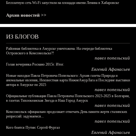
Бесплатную сеть Wi-Fi запустили на площади имени Ленина в Хабаровске
Архив новостей >>
ИЗ БЛОГОВ
Районная библиотека в Амурске уничтожена. На очереди библиотека
Островского в Комсомольске?!
павел попельский
Голая вечеринка Роснано 2015г. Итог.
Евгений Афанасьев
Новые находки Павла Петровича Попельского: Архив газеты Природа и
аномальные явления, Неизвестная карта НижнеАмурЛага и Последние выставки
автора в Амурске по 2025
павел попельский
Официальные публикации Павла Петровича Попельского 2023-2025 в Болгарии,
в газетах Тихоокеанская Звезда и Наш Город Амурск
павел попельский
Комсомольск официально продолжает отмечать День памяти жертв сталинских
репрессий: задумаемся...
павел попельский
Кого боится Путин: Сергей Фургал
Евгений Афанасьев