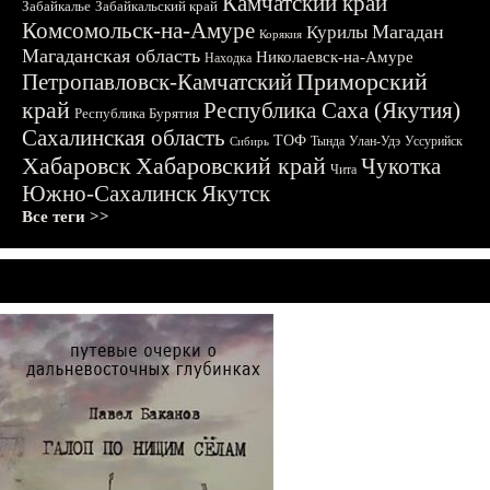
Камчатский край
Забайкалье
Забайкальский край
Комсомольск-на-Амуре
Магадан
Курилы
Корякия
Магаданская область
Николаевск-на-Амуре
Находка
Приморский
Петропавловск-Камчатский
край
Республика Саха (Якутия)
Республика Бурятия
Сахалинская область
ТОФ
Тында
Улан-Удэ
Уссурийск
Сибирь
Хабаровск
Хабаровский край
Чукотка
Чита
Южно-Сахалинск
Якутск
Все теги >>