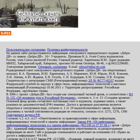
Пользовательское соглашение
,
Политика конфиденциальности
На данном сайте распространяется информация электронного периодического издания «Дебри-
ДВ» со знаком «Дебри-ДВ». 16+ Учредитель: Пронякин К.А. (член Союза журналистов
России, член Союза писателей России). Главный редактор: Харитонова И.Ю. Адрес редакции:
680032, Хабаровский край, Хабаровск, проспект 60-летия Октября, 88-46, т./ф.84212296081.
Электронная приемная:
Отправить сообщение
. E-mail:
editor@debri-dv.com
Редакционный совет электронного периодического издания «Дебри-ДВ» (на общественных
началах): К.А. Пронякин, И.Ю. Харитонова, А.Э. Мирмович, Ю.Н. Юрьев, Ю.В. Ковалев,
Л.Н. Левина, А.Ю. Жданов, Е.Н. Голубь, С.Н. Бурындин, Б.М. Сухинин, О.В. Егорова
Свидетельство о регистрации СМИ (Регистрационный номер)
ЭЛ № ФС77-45537
выдано
Федеральной службой по надзору в сфере связи, информационных технологий и массовых
коммуникаций (Роскомнадзор) 16.06.2011 г. Территория распространения: Российская
Федерация, зарубежные страны.
В 2006 г. проект «Дебри-ДВ» был создан как электронный частный архив, в соответствии с
ФЗ
№ 125 «Об архивном деле в Российской Федерации»
, согласно п. 2 ст. 13 «Создание архивов».
Основной фонд архива составляют публикации газет и журналов, изданные книги, а также
рукописи по дальневосточной (РФ) тематике. Доступ к архивным документам является
открытым в электронном виде, согласно п. 1 ст. 24 вышеобозначенного закона. Архивные
документы к частной собственности редакции не относятся, согласно ст.ст. 1275, 1276, 1306
Гражданского кодекса РФ
.
Согласно ч.2. п.3. ст.17 «Ответственность за правонарушения в сфере информации,
информационных технологий и защиты информации»
Закона РФ «Об информации,
информационных технологиях и о защите информации» (ФЗ-149 от 27.07.06 г.)
архив «Дебри-
ДВ», хранящий информацию, гражданско-правовую ответственность за распространение
информации не несет. Сайт и редакция основываются и работают на основании ст.8 «Право на
доступ к информации» ФЗ-149.
Согласно пп.3,4,6 ст.57 Закона РФ «О СМИ», «Редакция, главный редактор, журналист не несут