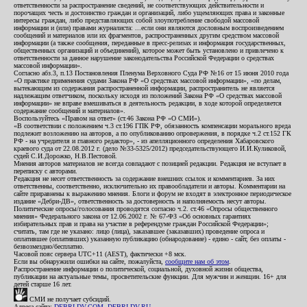
ответственности за распространение сведений, не соответствующих действительности и
порочащих честь и достоинство граждан и организаций, либо ущемляющих права и законные
интересы граждан, либо представляющих собой злоупотребление свободой массовой
информации и (или) правами журналиста: ...если они являются дословным воспроизведением
сообщений и материалов или их фрагментов, распространенных другим средством массовой
информации (а также сообщения, переданные в пресс-релизах и информация государственных,
общественных организаций и объединений), которое может быть установлено и привлечено к
ответственности за данное нарушение законодательства Российской Федерации о средствах
массовой информации».
Согласно абз.3, п.13 Постановления Пленума Верховного Суда РФ №16 от 15 июня 2010 года
«О практике применения судами Закона РФ «О средствах массовой информации», «по делам,
вытекающим из содержания распространенной информации, распространитель не является
надлежащим ответчиком, поскольку исходя из положений Закона РФ «О средствах массовой
информации» не вправе вмешиваться в деятельность редакции, в ходе которой определяется
содержание сообщений и материалов».
Воспользуйтесь «Правом на ответ» (ст.46 Закона РФ «О СМИ»).
«В соответствии с положением ч.3 ст.196 ГПК РФ, обязанность компенсации морального вреда
подлежит возложению на авторов, а по опубликованию опровержения, в порядке ч.2 ст.152 ГК
РФ - на учредителя и главного редактор», - из апелляционного определения Хабаровского
краевого суда от 22.08.2012 г. (дело №33-5325/2012) председательствующего И.И.Куликовой,
судей С.И.Дорожко, Н.В.Пестовой.
Мнения авторов материалов не всегда совпадают с позицией редакции. Редакция не вступает в
переписку с авторами.
Редакция не несет ответственность за содержание внешних ссылок и комментариев. За них
ответственны, соответственно, исключительно их правообладатели и авторы. Комментарии на
сайте приравнены к выражению мнения. Блоги и форум не входят в электронное периодическое
издание «Дебри-ДВ», ответственность за достоверность и наполняемость несут авторы.
Политические опросы/голосования проводятся согласно ч.2. ст.46 «Опросы общественного
мнения» Федерального закона от 12.06.2002 г. № 67-ФЗ «Об основных гарантиях
избирательных прав и права на участие в референдуме граждан Российской Федерации»;
считать, там где не указано: лицо (лица), заказавшее (заказавших) проведение опроса и
оплатившее (оплативших) указанную публикацию (обнародование) - едино - сайт, без оплаты -
безвозмездно/бесплатно.
Часовой пояс сервера UTC+11 (AEST), фактически +8 мск.
Если вы обнаружили ошибки на сайте, пожалуйста,
сообщите нам об этом
.
Распространение информации о политической, социальной, духовной жизни общества,
публикации на актуальные темы, просветительские функции. Для мужчин и женщин. 16+ для
детей старше 16 лет.
СМИ не получает субсидий.
Адреса сайта:
DEBRI-DV.COM
,
DEBRI-DV.RU
.