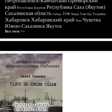
Приморский
Петропавловск-Камчатский
край
Республика Саха (Якутия)
Республика Бурятия
Сахалинская область
ТОФ
Тында
Улан-Удэ
Уссурийск
Сибирь
Хабаровск
Хабаровский край
Чукотка
Чита
Южно-Сахалинск
Якутск
Все теги >>