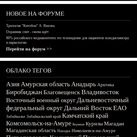
НОВОЕ НА ФОРУМЕ
Трилогия "Китобои" А. Вахова.
Охранник спит - смена идёт
80% российского медиаконтента это телевидение для пациентов психдиспансера
и наркологии.
Перейти на форум >>
ОБЛАКО ТЕГОВ
Азия
Амурская область
Анадырь
Арктика
Биробиджан
Владивосток
Благовещенск
Дальневосточный
Восточный военный округ
федеральный округ
Дальний Восток
ЕАО
Камчатский край
Забайкалье
Забайкальский край
Комсомольск-на-Амуре
Магадан
Курилы
Корякия
Магаданская область
Николаевск-на-Амуре
Находка