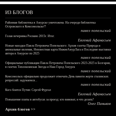
ИЗ БЛОГОВ
Районная библиотека в Амурске уничтожена. На очереди библиотека
Островского в Комсомольске?!
павел попельский
Голая вечеринка Роснано 2015г. Итог.
Евгений Афанасьев
Новые находки Павла Петровича Попельского: Архив газеты Природа и
аномальные явления, Неизвестная карта НижнеАмурЛага и Последние выставки
автора в Амурске по 2025
павел попельский
Официальные публикации Павла Петровича Попельского 2023-2025 в Болгарии,
в газетах Тихоокеанская Звезда и Наш Город Амурск
павел попельский
Комсомольск официально продолжает отмечать День памяти жертв сталинских
репрессий: задумаемся...
павел попельский
Кого боится Путин: Сергей Фургал
Евгений Афанасьев
Повышение платы в автобусах за проезд: кто виноват, и что делать?
Олег Паньков
Архив блогов >>