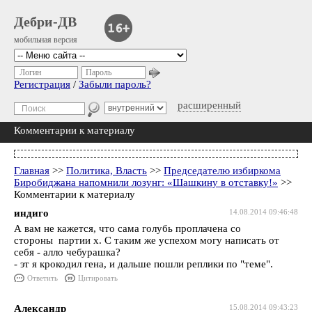
Дебри-ДВ
мобильная версия
Логин
Пароль
Регистрация
/
Забыли пароль?
расширенный
Комментарии к материалу
Главная
>>
Политика, Власть
>>
Председателю избиркома
Биробиджана напомнили лозунг: «Шашкину в отставку!»
>>
Комментарии к материалу
индиго
14.08.2014 09:46:48
А вам не кажется, что сама голубь проплачена со
стороны партии х. С таким же успехом могу написать от
себя - алло чебурашка?
- эт я крокодил гена, и дальше пошли реплики по "теме".
Ответить
Цитировать
Александр
15.08.2014 09:43:23