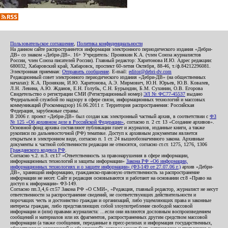
Пользовательское соглашение
,
Политика конфиденциальности
На данном сайте распространяется информация электронного периодического издания «Дебри-
ДВ» со знаком «Дебри-ДВ». 16+ Учредитель: Пронякин К.А. (член Союза журналистов
России, член Союза писателей России). Главный редактор: Харитонова И.Ю. Адрес редакции:
680032, Хабаровский край, Хабаровск, проспект 60-летия Октября, 88-46, т./ф.84212296081.
Электронная приемная:
Отправить сообщение
. E-mail:
editor@debri-dv.com
Редакционный совет электронного периодического издания «Дебри-ДВ» (на общественных
началах): К.А. Пронякин, И.Ю. Харитонова, А.Э. Мирмович, Ю.Н. Юрьев, Ю.В. Ковалев,
Л.Н. Левина, А.Ю. Жданов, Е.Н. Голубь, С.Н. Бурындин, Б.М. Сухинин, О.В. Егорова
Свидетельство о регистрации СМИ (Регистрационный номер)
ЭЛ № ФС77-45537
выдано
Федеральной службой по надзору в сфере связи, информационных технологий и массовых
коммуникаций (Роскомнадзор) 16.06.2011 г. Территория распространения: Российская
Федерация, зарубежные страны.
В 2006 г. проект «Дебри-ДВ» был создан как электронный частный архив, в соответствии с
ФЗ
№ 125 «Об архивном деле в Российской Федерации»
, согласно п. 2 ст. 13 «Создание архивов».
Основной фонд архива составляют публикации газет и журналов, изданные книги, а также
рукописи по дальневосточной (РФ) тематике. Доступ к архивным документам является
открытым в электронном виде, согласно п. 1 ст. 24 вышеобозначенного закона. Архивные
документы к частной собственности редакции не относятся, согласно ст.ст. 1275, 1276, 1306
Гражданского кодекса РФ
.
Согласно ч.2. п.3. ст.17 «Ответственность за правонарушения в сфере информации,
информационных технологий и защиты информации»
Закона РФ «Об информации,
информационных технологиях и о защите информации» (ФЗ-149 от 27.07.06 г.)
архив «Дебри-
ДВ», хранящий информацию, гражданско-правовую ответственность за распространение
информации не несет. Сайт и редакция основываются и работают на основании ст.8 «Право на
доступ к информации» ФЗ-149.
Согласно пп.3,4,6 ст.57 Закона РФ «О СМИ», «Редакция, главный редактор, журналист не несут
ответственности за распространение сведений, не соответствующих действительности и
порочащих честь и достоинство граждан и организаций, либо ущемляющих права и законные
интересы граждан, либо представляющих собой злоупотребление свободой массовой
информации и (или) правами журналиста: ...если они являются дословным воспроизведением
сообщений и материалов или их фрагментов, распространенных другим средством массовой
информации (а также сообщения, переданные в пресс-релизах и информация государственных,