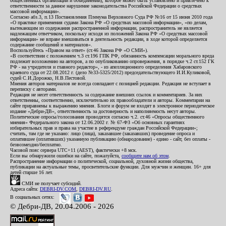
общественных организаций и объединений), которое может быть установлено и привлечено к
ответственности за данное нарушение законодательства Российской Федерации о средствах
массовой информации».
Согласно абз.3, п.13 Постановления Пленума Верховного Суда РФ №16 от 15 июня 2010 года
«О практике применения судами Закона РФ «О средствах массовой информации», «по делам,
вытекающим из содержания распространенной информации, распространитель не является
надлежащим ответчиком, поскольку исходя из положений Закона РФ «О средствах массовой
информации» не вправе вмешиваться в деятельность редакции, в ходе которой определяется
содержание сообщений и материалов».
Воспользуйтесь «Правом на ответ» (ст.46 Закона РФ «О СМИ»).
«В соответствии с положением ч.3 ст.196 ГПК РФ, обязанность компенсации морального вреда
подлежит возложению на авторов, а по опубликованию опровержения, в порядке ч.2 ст.152 ГК
РФ - на учредителя и главного редактор», - из апелляционного определения Хабаровского
краевого суда от 22.08.2012 г. (дело №33-5325/2012) председательствующего И.И.Куликовой,
судей С.И.Дорожко, Н.В.Пестовой.
Мнения авторов материалов не всегда совпадают с позицией редакции. Редакция не вступает в
переписку с авторами.
Редакция не несет ответственность за содержание внешних ссылок и комментариев. За них
ответственны, соответственно, исключительно их правообладатели и авторы. Комментарии на
сайте приравнены к выражению мнения. Блоги и форум не входят в электронное периодическое
издание «Дебри-ДВ», ответственность за достоверность и наполняемость несут авторы.
Политические опросы/голосования проводятся согласно ч.2. ст.46 «Опросы общественного
мнения» Федерального закона от 12.06.2002 г. № 67-ФЗ «Об основных гарантиях
избирательных прав и права на участие в референдуме граждан Российской Федерации»;
считать, там где не указано: лицо (лица), заказавшее (заказавших) проведение опроса и
оплатившее (оплативших) указанную публикацию (обнародование) - едино - сайт, без оплаты -
безвозмездно/бесплатно.
Часовой пояс сервера UTC+11 (AEST), фактически +8 мск.
Если вы обнаружили ошибки на сайте, пожалуйста,
сообщите нам об этом
.
Распространение информации о политической, социальной, духовной жизни общества,
публикации на актуальные темы, просветительские функции. Для мужчин и женщин. 16+ для
детей старше 16 лет.
СМИ не получает субсидий.
Адреса сайта:
DEBRI-DV.COM
,
DEBRI-DV.RU
.
В социальных сетях:
© Дебри-ДВ, 20.04.2006 - 2026