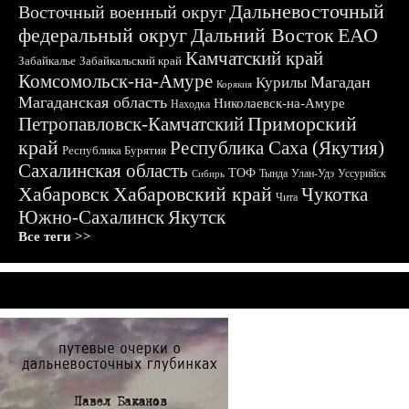
Дальневосточный
Восточный военный округ
федеральный округ
Дальний Восток
ЕАО
Камчатский край
Забайкалье
Забайкальский край
Комсомольск-на-Амуре
Магадан
Курилы
Корякия
Магаданская область
Николаевск-на-Амуре
Находка
Приморский
Петропавловск-Камчатский
край
Республика Саха (Якутия)
Республика Бурятия
Сахалинская область
ТОФ
Тында
Улан-Удэ
Уссурийск
Сибирь
Хабаровск
Хабаровский край
Чукотка
Чита
Южно-Сахалинск
Якутск
Все теги >>