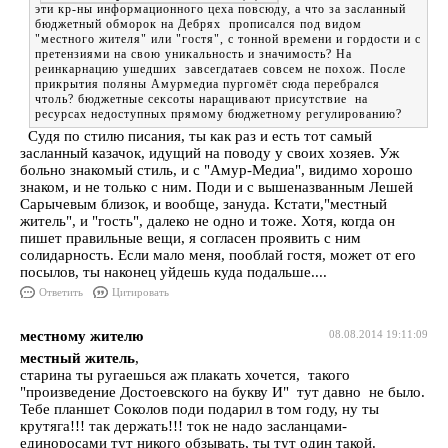
эти кр-ны информационного цеха повсюду, а что за засланный
бюджетный обморок на Дебрях прописался под видом
"местного жителя" или "гостя", с тонной времени и гордости и с
претензиями на свою уникальность и значимость? На
реинкарнацию ушедших завсегдатаев совсем не похож. После
прикрытия поляны Амурмедиа пургомёт сюда перебрался
чтоль? бюджетные сексоты наращивают присутствие на
ресурсах недоступных прямому бюджетному регулированию?
Судя по стилю писания, ты как раз и есть тот самый
засланный казачок, идущий на поводу у своих хозяев. Уж
больно знакомый стиль, и с "Амур-Медиа", видимо хорошо
знаком, и не только с ним. Поди и с вышеназванным Лешей
Сарычевым близок, и вообще, зануда. Кстати,"местный
житель", и "гость", далеко не одно и тоже. Хотя, когда он
пишет правильные вещи, я согласен проявить с ним
солидарность. Если мало меня, пооблай гостя, может от его
посылов, ты наконец уйдешь куда подальше....
Ответить
Цитировать
местному жителю
08.08.2014 19:11:09
местный житель
,
старина ты ругаешься аж плакать хочется, такого
"произведение Достоевского на букву И" тут давно не было.
Тебе планшет Соколов поди подарил в том году, ну ты
крутяга!!! так держать!!! ток не надо засланцами-
единоросами тут никого обзывать, ты тут один такой.