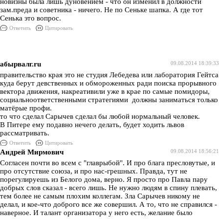
новизны была лишь дуновением - что он изменил в должности
зам.преда и советника - ничего. Не по Сеньке шапка. А где тот
Сенька это вопрос.
Ответить
Цитировать
абырвалг.ru
09.08.2014 18:39:33
правительство края это не студия Лебедева или лаборатория Гейтса
куда берут девственных и обмороженных ради поиска прорывного
вектора движения, накреативили уже в крае по самые помидоры,
социальноответственными стратегиями должны заниматься только
матёрые профи.
то что сделал Сарычев сделал бы любой нормальный человек.
В Питере ему подавно нечего делать, будет ходить львов
рассматривать.
Ответить
Цитировать
Андрей Мирмович
09.08.2014 18:56:21
Согласен почти во всем с "главрыбой". И про блага пресловутые, и
про отсутствие союза, и про нас-грешных. Правда, тут не
порегулируешь из Белого дома, верно. Я просто про Павла пару
добрых слов сказал - всего лишь. Не нужно людям в спину плевать,
тем более не самым плохим коллегам. Зла Сарычев никому не
делал, и кое-что доброго все же совершил. А то, что не справился -
наверное. И талант организатора у него есть, желание было