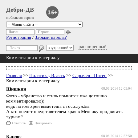
Дебри-ДВ
мобильная версия
Логин
Пароль
Регистрация
/
Забыли пароль?
расширенный
Комментарии к материалу
Главная
>>
Политика, Власть
>>
Сарычев - Питер
>>
Комментарии к материалу
Шишкин
08.08.2014 12:05:04
Фото - убранство и стиль помнится уже дотошно
комментировали)))
ведь потом хрен выметешь с гос.службы.
А кто поедет представителем края в Мексику продвигать
туризм?
Ответить
Цитировать
Карлос
08.08.2014 12:52:50