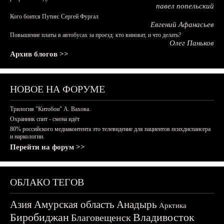
павел попельский
Кого боится Путин: Сергей Фургал
Евгений Афанасьев
Повышение платы в автобусах за проезд: кто виноват, и что делать?
Олег Паньков
Архив блогов >>
НОВОЕ НА ФОРУМЕ
Трилогия "Китобои" А. Вахова.
Охранник спит - смена идёт
80% российского медиаконтента это телевидение для пациентов психдиспансера
и наркологии.
Перейти на форум >>
ОБЛАКО ТЕГОВ
Азия
Амурская область
Анадырь
Арктика
Биробиджан
Владивосток
Благовещенск