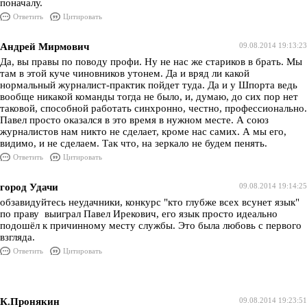
поначалу.
Ответить
Цитировать
Андрей Мирмович
09.08.2014 19:13:23
Да, вы правы по поводу профи. Ну не нас же стариков в брать. Мы
там в этой куче чиновников утонем. Да и вряд ли какой
нормальный журналист-практик пойдет туда. Да и у Шпорта ведь
вообще никакой команды тогда не было, и, думаю, до сих пор нет
таковой, способной работать синхронно, честно, профессионально.
Павел просто оказался в это время в нужном месте. А союз
журналистов нам никто не сделает, кроме нас самих. А мы его,
видимо, и не сделаем. Так что, на зеркало не будем пенять.
Ответить
Цитировать
город Удачи
09.08.2014 19:14:25
обзавидуйтесь неудачники, конкурс "кто глубже всех всунет язык"
по праву выиграл Павел Ирекович, его язык просто идеально
подошёл к причинному месту службы. Это была любовь с первого
взгляда.
Ответить
Цитировать
К.Пронякин
09.08.2014 19:23:51