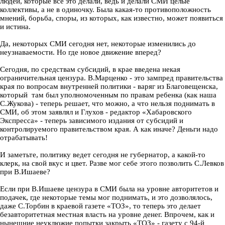
людей, которые все это делали, ведь и делали СМИ целые
коллективы, а не в одиночку. Была какая-то противоположность
мнений, борьба, споры, из которых, как известно, может появиться
и истина.
Да, некоторых СМИ сегодня нет, некоторые изменились до
неузнаваемости. Но где новое движение вперед?
Сегодня, по средствам субсидий, в крае введена некая
ограничительная цензура. В.Марценко - это зампред правительства
края по вопросам внутренней политики - варяг из Благовещенска,
который там был уполномоченным по правам ребенка (как наша
С.Жукова) - теперь решает, что можно, а что нельзя поднимать в
СМИ, об этом заявлял и Глухов - редактор «Хабаровского
Экспресса» - теперь зависимого издания от субсидий и
контролируемого правительством края. А как иначе? Деньги надо
отрабатывать!
И заметьте, политику ведет сегодня не губернатор, а какой-то
клерк, на свой вкус и цвет. Разве мог себе этого позволить С.Левков
при В.Ишаеве?
Если при В.Ишаеве цензура в СМИ была на уровне авторитетов и
подачек, где некоторые темы мог поднимать, и это дозволялось,
даже С.Торбин в краевой газете «ТОЗ», то теперь это делает
безавторитетная местная власть на уровне денег. Впрочем, как и
нынешние неуклюжие попытки закрыть «ТОЗ» - газету с 94-й