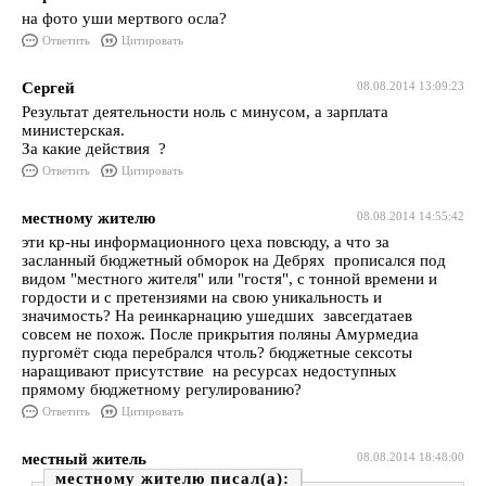
на фото уши мертвого осла?
Ответить
Цитировать
Сергей
08.08.2014 13:09:23
Результат деятельности ноль с минусом, а зарплата
министерская.
За какие действия ?
Ответить
Цитировать
местному жителю
08.08.2014 14:55:42
эти кр-ны информационного цеха повсюду, а что за
засланный бюджетный обморок на Дебрях прописался под
видом "местного жителя" или "гостя", с тонной времени и
гордости и с претензиями на свою уникальность и
значимость? На реинкарнацию ушедших завсегдатаев
совсем не похож. После прикрытия поляны Амурмедиа
пургомёт сюда перебрался чтоль? бюджетные сексоты
наращивают присутствие на ресурсах недоступных
прямому бюджетному регулированию?
Ответить
Цитировать
местный житель
08.08.2014 18:48:00
местному жителю