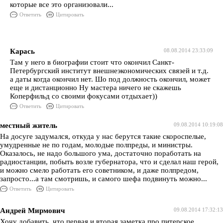
которые все это организовали...
Ответить
Цитировать
Карась
08.08.2014 23:33:09
Там у него в биографии стоит что окончил Санкт-
Петербургский институт внешнеэкономических связей и т.д.
а даты когда окончил нет. Шо под должность окончил, может
еще и дистанционно Ну мастера ничего не скажешь
Коперфильд со своими фокусами отдыхает))
Ответить
Цитировать
местный житель
09.08.2014 10:19:08
На досуге задумался, откуда у нас берутся такие скороспелые,
умудренные не по годам, молодые полпреды, и министры.
Оказалось, не надо большого ума, достаточно поработать на
радиостанции, побыть возле губернатора, что и сделал наш герой,
и можно смело работать его советником, и даже полпредом,
запросто...а там смотришь, и самого шефа подвинуть можно...
Ответить
Цитировать
Андрей Мирмович
09.08.2014 17:32:13
Хочу добавить, что первая и вторая заметка про питерское