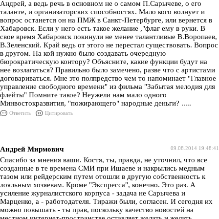
Андрей, а ведь речь в основном не о самом П.Сарычеве, о его
таланте, и организаторских способностях. Мало кого волнует и
вопрос останется он на ПМЖ в Санкт-Петербурге, или вернется в
Хабаровск. Если у него есть такое желание ,"флаг ему в руки. В
свое время Хабаровск покинули не менее талантливые В.Воропаев,
В.Зеленский. Край ведь от этого не перестал существовать. Вопрос
в другом. На кой нужно было создавать очередную
бюрократическую контору? Объясните, какие функции будут на
нее возлагаться? Правильно было замечено, разве что с артистами
договариваться. Мне это полпредство чем то напоминает "Главное
управление свободного времени" из фильма "Забытая мелодия для
флейты" Помните такое? Неужели нам мало одного
Минвостокразвития, "пожирающего" народные деньги? .....
Ответить
Цитировать
Андрей Мирмович
09.08.2014 19:48:41
Спасибо за мнения ваши. Костя, ты, правда, не уточнил, что все
созданные в те времена СМИ при Ишаеве и накрылись медным
тазом или рейдерским путем отошли в другую собственность к
лояльным хозяевам. Кроме "Экспресса", конечно. Это раз. А
усиление журналистского корпуса - задача не Сарычева и
Марценко, а - работодателя. Тиражи были, согласен. И сегодня их
можно повышать - ты прав, поскольку качество новостей на
местном интернет-пространстве оставляет желать и желать...