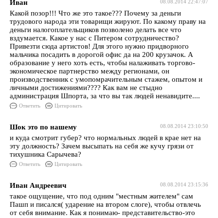
Иван
08.08.2014 22:47:07
Какой позор!!! Что же это такое??? Почему за деньги
трудового народа эти товарищи жируют. По какому праву на
деньги налогоплательщиков позволено делать все что
вздумается. Какое у нас с Питером сотрудничество?
Привезти сюда артистов! Для этого нужно придворного
мальчика посадить в дорогой офис да на 200 крузачок. А
образование у него хоть есть, чтобы налаживать торгово-
экономическое партнерство между регионами, он
производственник с умопомрачительным стажем, опытом и
личными достижениями???? Как вам не стыдно
администрация Шпорта, за что вы так людей ненавидите....
Ответить
Цитировать
Шок это по нашему
08.08.2014 23:10:50
и куда смотрит губер? что нормальных людей в крае нет на
эту должность? Зачем высыпать на себя же кучу грязи от
тихушника Сарычева?
Ответить
Цитировать
Иван Андреевич
08.08.2014 23:15:36
такое ощущение, что под одним "местным жителем" сам
Пашп и писался( ударение на втором слоге), чтобы отвлечь
от себя внимание. Как я понимаю- представительство-это