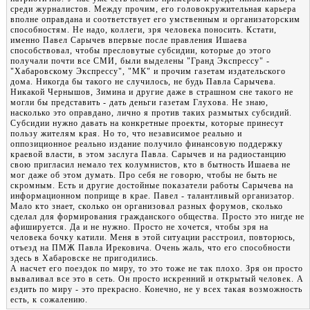
среди журналистов. Между прочим, его головокружительная карьера
вполне оправдана и соответствует его умственным и организаторским
способностям. Не надо, коллеги, зря человека поносить. Кстати,
именно Павел Сарычев впервые после правления Ишаева
способствовал, чтобы пресловутые субсидии, которые до этого
получали почти все СМИ, были выделены "Гранд Экспрессу" -
"Хабаровскому Экспрессу", "МК" и прочим газетам издательского
дома. Никогда бы такого не случилось, не будь Павла Сарычева.
Никакой Чернышов, Зимина и другие даже в страшном сне такого не
могли бы представить - дать деньги газетам Глухова. Не знаю,
насколько это оправдано, лично я против таких размытых субсидий.
Субсидии нужно давать на конкретные проекты, которые принесут
пользу жителям края. Но то, что независимое реально и
оппозиционное реально издание получило финансовую поддержку
краевой власти, в этом заслуга Павла. Сарычев и на радиостанцию
свою пригласил немало тех колумнистов, кто в бытность Ишаева не
мог даже об этом думать. Про себя не говорю, чтобы не быть не
скромным. Есть и другие достойные показатели работы Сарычева на
информационном поприще в крае. Павел - талантливый организатор.
Мало кто знает, сколько он организовал разных форумов, сколько
сделал для формирования гражданского общества. Просто это нигде не
афишируется. Да и не нужно. Просто не хочется, чтобы зря на
человека бочку катили. Меня в этой ситуации расстроил, повторюсь,
отъезд на ПМЖ Павла Ирековича. Очень жаль, что его способности
здесь в Хабаровске не пригодились.
А насчет его поездок по миру, то это тоже не так плохо. Зря он просто
вываливал все это в сеть. Он просто искренний и открытый человек. А
ездить по миру - это прекрасно. Конечно, не у всех такая возможность
есть, к сожалению.