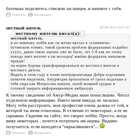
батенька поделитесь списком засланцев, и начните с себя.
Ответить
Цитировать
местный житель
08.08.2014 19:57:01
местному жителю
местный житель
,
и по пивному лобби как ты метко врезал в сухининско-
путинском топике, такой уровень проблем федеральных вздыбил
уууух, давно таких оценок уже не было, лет 5-8 как по этому
поводу инет молчит а ты молодец! жжёшь федералов напалмом
правды!
ты верно будешь трансформироваться из местного жителя в
местного дятела.
Видать в этом году в плане контрпропаганды Дебри отдельным
пунктом выделили, Амурмедиа проплатили от греха подальше а
тебя сюда как Матросова кинули, своей мощной грудью и
головой закрыть информационную амбразуру.
К твоему сведению об Амур-Медиа знаю понаслышке. Читал
отдельную информацию. Никто меня никуда не засылал.
Могу тебя расстроить, моя профессия очень далека от той, к
которой ты меня относишь. В отличии от некоторых, я ее не
скрываю. Сидение на сайте, это скорее хобби. Просто, когда
вижу некоторых , хочется потрепать им нервы. Видимо
получается, если находятся "окрысившиеся"...
Ответить
Цитировать