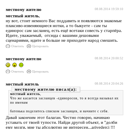
местному жителю
08.08.2014 19:59:10
местный житель
,
ну вот, стоит немного Вас поддавить и появляются знакомые
плаксиво-извеняющиеся нотки, а то быкуете - сам ты
единорос сам засланец, есть ещё всетаки совесть у старпёра.
Идите, уважаемый, отсюда с вашими дешовыми
сценариями, идите и больше не приходите народ смешить.
Ответить
Цитировать
местному жителю
08.08.2014 20:00:52
Ответить
Цитировать
местный житель
08.08.2014 20:04:26
местному жителю
местный житель
,
Что же касается засланцев -единоросов, то я всегда называл их
по именам
батенька поделитесь списком засланцев, и начните с себя.
Давай закончим этот балаган. Честно говорю, начинаю
уставать от твоей тупости. Найди другой объект, и "долби
ему мозги, мне ты абсолютно не интересен...arivederci !!!