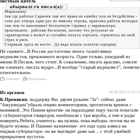
местный житель
09.08.2014 20:43:54
абырвалг.ru
Мирмовичу
там где работал Сарычев там нет права на ошибку или на бездействие -
семь раз отмерь один раз по живому отрежь, практика работы молодых
там чем-то напоминает бесплатную стрижку у парикмахера-
практиканта - работаю бесплатно, потому что результат не
гарантирован а может и случайно полуха отрезать, стригитесь на свой
страх и риск.
Старикам здесь не место...))) надо искать золотую середину.
Не скажите...В России достаточно много талантливых
журналистов, преклонного возраста. Один только, ушедший из
жизни В.Песков, чего стоит. К сожалению, писать красиво, совсем
не означает, писать мудро...И вообще "старый журналист", понятие
относительное.
Ответить
Цитировать
Из органов
09.08.2014 22:05:15
К.Пронякин
, поддержу Вас двумя руками "За"- сейчас даже
"Амурмедиа"убрала опцию комментариев, проглотила крючок с
наживкой. Это Пашин креатив- на параходике пару часов покатали
с губернатором главредов, наобешали с три короба, а они и рады
поверить.Ребята, очнитесь- вы нужны, пока выборы. потом вы не
будете нужны. И Пашино назначение- это еще одна клякса на
пиджак губернатора- он же выглядит даже как .. с этой улыбкой
прикрытием пустоты.