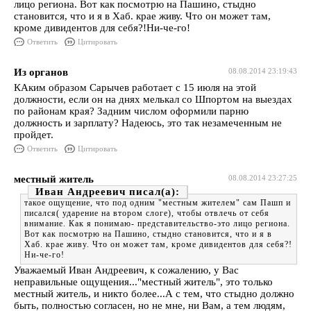
лицо региона. Вот как посмотрю на Пашино, стыдно
становится, что и я в Хаб. крае живу. Что он может там,
кроме дивидентов для себя?!Ни-че-го!
Ответить
Цитировать
Из органов
08.08.2014 23:19:43
КАким образом Сарычев работает с 15 июля на этой
должности, если он на днях мелькал со Шпортом на выездах
по районам края? Задним числом оформили парню
должность и зарплату? Надеюсь, это так незамеченным не
пройдет.
Ответить
Цитировать
местный житель
08.08.2014 23:27:25
Иван Андреевич
такое ощущение, что под одним "местным жителем" сам Пашп и
писался( ударение на втором слоге), чтобы отвлечь от себя
внимание. Как я понимаю- представительство-это лицо региона.
Вот как посмотрю на Пашино, стыдно становится, что и я в
Хаб. крае живу. Что он может там, кроме дивидентов для себя?!
Ни-че-го!
Уважаемый Иван Андреевич, к сожалению, у Вас
неправильные ощущения..."местный житель", это только
местный житель, и никто более...А с тем, что стыдно должно
быть, полностью согласен, но не мне, ни Вам, а тем людям,