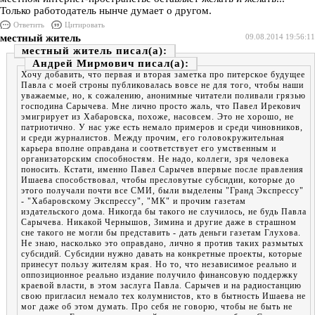
Только работодатель нынче думает о другом.
Ответить
Цитировать
местный житель
09.08.2014 19:56:11
местный житель
Андрей Мирмович
Хочу добавить, что первая и вторая заметка про питерское будущее
Павла с моей строны публиковалась вовсе не для того, чтобы наши
уважаемые, но, к сожалению, анонимные читатели поливали грязью
господина Сарычева. Мне лично просто жаль, что Павел Ирекович
эмигрирует из Хабаровска, похоже, насовсем. Это не хорошо, не
патриотично. У нас уже есть немало примеров и среди чиновников,
и среди журналистов. Между прочим, его головокружительная
карьера вполне оправдана и соответствует его умственным и
организаторским способностям. Не надо, коллеги, зря человека
поносить. Кстати, именно Павел Сарычев впервые после правления
Ишаева способствовал, чтобы пресловутые субсидии, которые до
этого получали почти все СМИ, были выделены "Гранд Экспрессу"
- "Хабаровскому Экспрессу", "МК" и прочим газетам
издательского дома. Никогда бы такого не случилось, не будь Павла
Сарычева. Никакой Чернышов, Зимина и другие даже в страшном
сне такого не могли бы представить - дать деньги газетам Глухова.
Не знаю, насколько это оправдано, лично я против таких размытых
субсидий. Субсидии нужно давать на конкретные проекты, которые
принесут пользу жителям края. Но то, что независимое реально и
оппозиционное реально издание получило финансовую поддержку
краевой власти, в этом заслуга Павла. Сарычев и на радиостанцию
свою пригласил немало тех колумнистов, кто в бытность Ишаева не
мог даже об этом думать. Про себя не говорю, чтобы не быть не