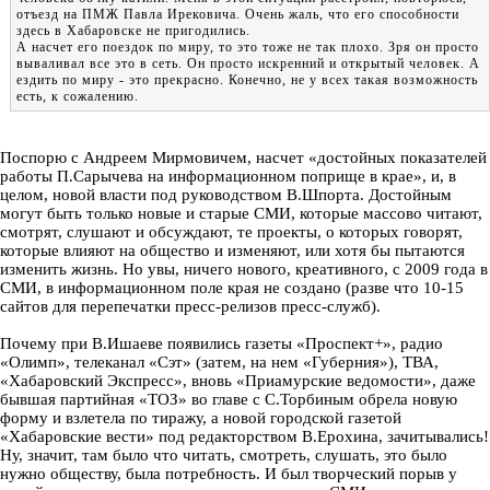
отъезд на ПМЖ Павла Ирековича. Очень жаль, что его способности
здесь в Хабаровске не пригодились.
А насчет его поездок по миру, то это тоже не так плохо. Зря он просто
вываливал все это в сеть. Он просто искренний и открытый человек. А
ездить по миру - это прекрасно. Конечно, не у всех такая возможность
есть, к сожалению.
Поспорю с Андреем Мирмовичем, насчет «достойных показателей
работы П.Сарычева на информационном поприще в крае», и, в
целом, новой власти под руководством В.Шпорта. Достойным
могут быть только новые и старые СМИ, которые массово читают,
смотрят, слушают и обсуждают, те проекты, о которых говорят,
которые влияют на общество и изменяют, или хотя бы пытаются
изменить жизнь. Но увы, ничего нового, креативного, с 2009 года в
СМИ, в информационном поле края не создано (разве что 10-15
сайтов для перепечатки пресс-релизов пресс-служб).
Почему при В.Ишаеве появились газеты «Проспект+», радио
«Олимп», телеканал «Сэт» (затем, на нем «Губерния»), ТВА,
«Хабаровский Экспресс», вновь «Приамурские ведомости», даже
бывшая партийная «ТОЗ» во главе с С.Торбиным обрела новую
форму и взлетела по тиражу, а новой городской газетой
«Хабаровские вести» под редакторством В.Ерохина, зачитывались!
Ну, значит, там было что читать, смотреть, слушать, это было
нужно обществу, была потребность. И был творческий порыв у