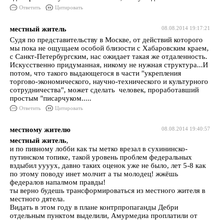
Ответить
Цитировать
местный житель
08.08.2014 19:17:21
Судя по представительству в Москве, от действий которого
мы пока не ощущаем особой близости с Хабаровским краем,
с Санкт-Петербургским, нас ожидает такая же отдаленность.
Искусственно придуманная, никому не нужная структура...И
потом, что такого выдающегося в части "укрепления
торгово-экономического, научно-технического и культурного
сотрудничества", может сделать человек, проработавший
простым "писарчуком.....
Ответить
Цитировать
местному жителю
08.08.2014 19:40:57
местный житель
,
и по пивному лобби как ты метко врезал в сухининско-
путинском топике, такой уровень проблем федеральных
вздыбил уууух, давно таких оценок уже не было, лет 5-8 как
по этому поводу инет молчит а ты молодец! жжёшь
федералов напалмом правды!
ты верно будешь трансформироваться из местного жителя в
местного дятела.
Видать в этом году в плане контрпропаганды Дебри
отдельным пунктом выделили, Амурмедиа проплатили от