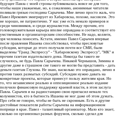
будущее Павла с моей строны публиковалась вовсе не для того,
чтобы наши уважаемые, но, к сожалению, анонимные читатели
поливали грязью господина Сарычева. Мне лично просто жаль, что
Павел Ирекович эмигрирует из Хабаровска, похоже, насовсем. Это
не хорошо, не патриотично. У нас уже есть немало примеров и
среди чиновников, и среди журналистов. Между прочим, его
головокружительная карьера вполне оправдана и соответствует его
умственным и организаторским способностям. Не надо, коллеги,
зря человека поносить. Кстати, именно Павел Сарычев впервые
после правления Ишаева способствовал, чтобы пресловутые
субсидии, которые до этого получали почти все СМИ, были
выделены "Гранд Экспрессу" - "Хабаровскому Экспрессу", "МК" и
прочим газетам издательского дома. Никогда бы такого не
случилось, не будь Павла Сарычева. Никакой Чернышов, Зимина и
другие даже в страшном сне такого не могли бы представить - дать
деньги газетам Глухова. Не знаю, насколько это оправдано, лично я
против таких размытых субсидий. Субсидии нужно давать на
конкретные проекты, которые принесут пользу жителям края. Но
то, что независимое реально и оппозиционное реально издание
получило финансовую поддержку краевой власти, в этом заслуга
Павла. Сарычев и на радиостанцию свою пригласил немало тех
колумнистов, кто в бытность Ишаева не мог даже об этом думать.
Про себя не говорю, чтобы не быть не скромным. Есть и другие
достойные показатели работы Сарычева на информационном
поприще в крае. Павел - талантливый организатор. Мало кто знает,
сколько он организовал разных форумов, сколько сделал для