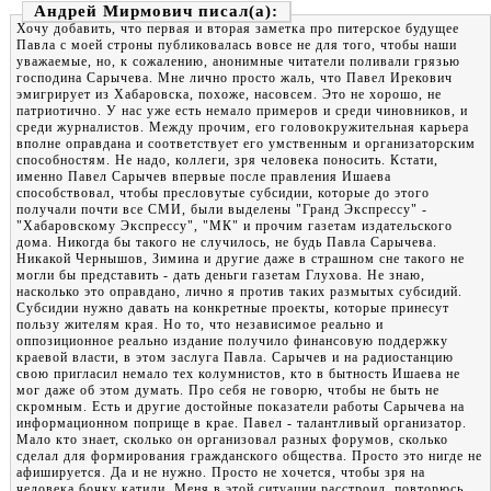
Андрей Мирмович
Хочу добавить, что первая и вторая заметка про питерское будущее
Павла с моей строны публиковалась вовсе не для того, чтобы наши
уважаемые, но, к сожалению, анонимные читатели поливали грязью
господина Сарычева. Мне лично просто жаль, что Павел Ирекович
эмигрирует из Хабаровска, похоже, насовсем. Это не хорошо, не
патриотично. У нас уже есть немало примеров и среди чиновников, и
среди журналистов. Между прочим, его головокружительная карьера
вполне оправдана и соответствует его умственным и организаторским
способностям. Не надо, коллеги, зря человека поносить. Кстати,
именно Павел Сарычев впервые после правления Ишаева
способствовал, чтобы пресловутые субсидии, которые до этого
получали почти все СМИ, были выделены "Гранд Экспрессу" -
"Хабаровскому Экспрессу", "МК" и прочим газетам издательского
дома. Никогда бы такого не случилось, не будь Павла Сарычева.
Никакой Чернышов, Зимина и другие даже в страшном сне такого не
могли бы представить - дать деньги газетам Глухова. Не знаю,
насколько это оправдано, лично я против таких размытых субсидий.
Субсидии нужно давать на конкретные проекты, которые принесут
пользу жителям края. Но то, что независимое реально и
оппозиционное реально издание получило финансовую поддержку
краевой власти, в этом заслуга Павла. Сарычев и на радиостанцию
свою пригласил немало тех колумнистов, кто в бытность Ишаева не
мог даже об этом думать. Про себя не говорю, чтобы не быть не
скромным. Есть и другие достойные показатели работы Сарычева на
информационном поприще в крае. Павел - талантливый организатор.
Мало кто знает, сколько он организовал разных форумов, сколько
сделал для формирования гражданского общества. Просто это нигде не
афишируется. Да и не нужно. Просто не хочется, чтобы зря на
человека бочку катили. Меня в этой ситуации расстроил, повторюсь,