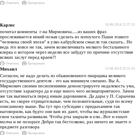
Ответить
Цитировать
Карлос
10.08.2014 22:37:12
почитал комменты г-на Мирмовича.....из ваших фраз
прослеживается некий позыв сделать из лопоухого Паши этакого
"человека своей эпохи" в узко-хабруйском смысле так сказать.. Но
ведь это вовсе не так, зачем возвеличивать мелкого бесталанного
клерка о котором через неделю все забудут по причине отсутствия
всяких заслуг перед краем?!
Ответить
Цитировать
Михаил
12.08.2014 22:31:31
Согласен, не надо делать из обыкновенного пиарщика великого
государственного деятеля - это как минимум смешно. Вы А.
Мирмович своими песнопениями демонстрируете недалекость ума,
отсутствие характера да и еще много чего нелицеприятного. Зачем
же так выгинаться перед юным дарованием. Да дары у П. Сарычева
есть, но скорее отрицательные, чем положительные, судя по всему
описанному выше. Вы тут про субсидии с придыханием так
наговорили, как будто они вам их дают, чтобы вы журналистские
свои таланты развивали. Чтобы рты закрыли и ели...Вот и ешьте
молча и не позорьте Дебри так бестолково, раз ничего не знаете о
предмете разговора
Ответить
Цитировать