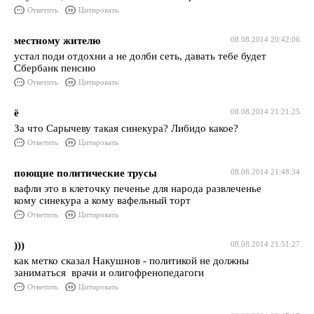
Ответить
Цитировать
местному жителю
08.08.2014 20:42:06
устал поди отдохни а не долби сеть, давать тебе будет
Сбербанк пенсию
Ответить
Цитировать
ё
08.08.2014 21:21:25
За что Сарычеву такая синекура? Либидо какое?
Ответить
Цитировать
поющие политические трусы
08.08.2014 21:48:34
вафли это в клеточку печенье для народа развлеченье
кому синекура а кому вафельный торт
Ответить
Цитировать
)))
08.08.2014 21:51:27
как метко сказал Накушнов - политикой не должны
заниматься врачи и олигофренопедагоги
Ответить
Цитировать