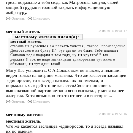
греха подальше а тебя сюда как Матросова кинули, своей
мощной грудью и головой закрыть информационную
амбразуру.
Ответить
Цитировать
местный житель
08.08.2014 19:41:17
местному жителю
местный житель
,
старина ты ругаешься аж плакать хочется, такого "произведение
Достоевского на букву И" тут давно не было. Тебе планшет
Соколов поди подарил в том году, ну ты крутяга!!! так
держать!!! ток не надо засланцами-единоросами тут никого
обзывать, ты тут один такой.
Могу Вас успокоить. С А.Соколовым не знаком, а планшет
видел только на витрине магазина. Что же касается засланцев
-единоросов, то я всегда называл их по именам, и
нормальных людей это не касается.Свое отношение к
вышеназванной партии четко и ясно высказал, у меня на нее
аллергия. Хотя возможно кто-то от нее и в восторге....
Ответить
Цитировать
местному жителю
08.08.2014 19:50:16
местный житель
,
Что же касается засланцев -единоросов, то я всегда называл
их по именам