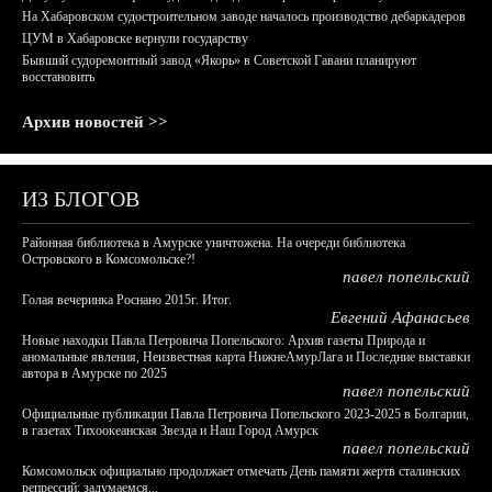
На Хабаровском судостроительном заводе началось производство дебаркадеров
ЦУМ в Хабаровске вернули государству
Бывший судоремонтный завод «Якорь» в Советской Гавани планируют
восстановить
Архив новостей >>
ИЗ БЛОГОВ
Районная библиотека в Амурске уничтожена. На очереди библиотека
Островского в Комсомольске?!
павел попельский
Голая вечеринка Роснано 2015г. Итог.
Евгений Афанасьев
Новые находки Павла Петровича Попельского: Архив газеты Природа и
аномальные явления, Неизвестная карта НижнеАмурЛага и Последние выставки
автора в Амурске по 2025
павел попельский
Официальные публикации Павла Петровича Попельского 2023-2025 в Болгарии,
в газетах Тихоокеанская Звезда и Наш Город Амурск
павел попельский
Комсомольск официально продолжает отмечать День памяти жертв сталинских
репрессий: задумаемся...