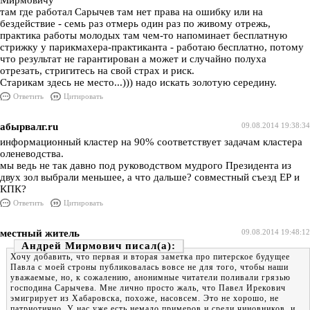
Мирмовичу
там где работал Сарычев там нет права на ошибку или на
бездействие - семь раз отмерь один раз по живому отрежь,
практика работы молодых там чем-то напоминает бесплатную
стрижку у парикмахера-практиканта - работаю бесплатно, потому
что результат не гарантирован а может и случайно полуха
отрезать, стригитесь на свой страх и риск.
Старикам здесь не место...))) надо искать золотую середину.
Ответить
Цитировать
абырвалг.ru
09.08.2014 19:38:34
информационный кластер на 90% соответствует задачам кластера
оленеводства.
мы ведь не так давно под руководством мудрого Президента из
двух зол выбрали меньшее, а что дальше? совместный съезд ЕР и
КПК?
Ответить
Цитировать
местный житель
09.08.2014 19:48:12
Андрей Мирмович
Хочу добавить, что первая и вторая заметка про питерское будущее
Павла с моей строны публиковалась вовсе не для того, чтобы наши
уважаемые, но, к сожалению, анонимные читатели поливали грязью
господина Сарычева. Мне лично просто жаль, что Павел Ирекович
эмигрирует из Хабаровска, похоже, насовсем. Это не хорошо, не
патриотично. У нас уже есть немало примеров и среди чиновников, и