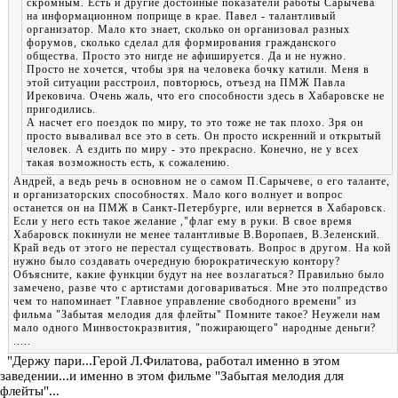
скромным. Есть и другие достойные показатели работы Сарычева
на информационном поприще в крае. Павел - талантливый
организатор. Мало кто знает, сколько он организовал разных
форумов, сколько сделал для формирования гражданского
общества. Просто это нигде не афишируется. Да и не нужно.
Просто не хочется, чтобы зря на человека бочку катили. Меня в
этой ситуации расстроил, повторюсь, отъезд на ПМЖ Павла
Ирековича. Очень жаль, что его способности здесь в Хабаровске не
пригодились.
А насчет его поездок по миру, то это тоже не так плохо. Зря он
просто вываливал все это в сеть. Он просто искренний и открытый
человек. А ездить по миру - это прекрасно. Конечно, не у всех
такая возможность есть, к сожалению.
Андрей, а ведь речь в основном не о самом П.Сарычеве, о его таланте,
и организаторских способностях. Мало кого волнует и вопрос
останется он на ПМЖ в Санкт-Петербурге, или вернется в Хабаровск.
Если у него есть такое желание ,"флаг ему в руки. В свое время
Хабаровск покинули не менее талантливые В.Воропаев, В.Зеленский.
Край ведь от этого не перестал существовать. Вопрос в другом. На кой
нужно было создавать очередную бюрократическую контору?
Объясните, какие функции будут на нее возлагаться? Правильно было
замечено, разве что с артистами договариваться. Мне это полпредство
чем то напоминает "Главное управление свободного времени" из
фильма "Забытая мелодия для флейты" Помните такое? Неужели нам
мало одного Минвостокразвития, "пожирающего" народные деньги?
.....
"Держу пари...Герой Л.Филатова, работал именно в этом
заведении...и именно в этом фильме "Забытая мелодия для
флейты"...