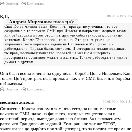
Ответить
Цитировать
К,П,
09.08.2014 19:59:05
Андрей Мирмович
Спасибо за мнения ваши. Костя, ты, правда, не уточнил, что все
созданные в те времена СМИ при Ишаеве и накрылись медным тазом
или рейдерским путем отошли в другую собственность к лояльным
хозяевам. Кроме "Экспресса", конечно. Это раз. А усиление
журналистского корпуса - задача не Сарычева и Марценко, а -
работодателя. Тиражи были, согласен. И сегодня их можно повышать -
ты прав, поскольку качество новостей на местном интернет-
пространстве оставляет желать и желать... Только работодатель нынче
думает о другом.
Они были все заточены на одну цель - борьба Цоя с Ишаевым. Как
только Цой проиграл, цель пропала. Т.е. эти СМИ были для борьбы
с Ишаевым!
Ответить
Цитировать
местный житель
09.08.2014 20:11:51
Согласен с Константином в том, что сегодня наши местные
печатные СМИ, даже на фоне тех, которые существовали в
советский период, выглядят довольно блекло. За исключением
разве что Грандовских изданий. Если раньше тот же "ТОЗ",
зачитывался до дыр(это при той цензуре), то за последнее время не