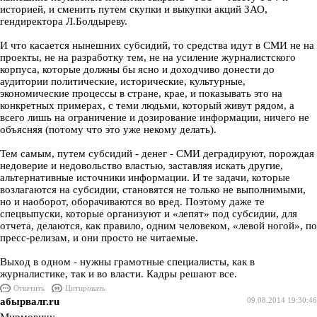
историей, и сменить путем скупки и выкупки акций ЗАО,
гендиректора Л.Болдыреву.
И что касается нынешних субсидий, то средства идут в СМИ не на
проекты, не на разработку тем, не на усиление журналистского
корпуса, которые должны бы ясно и доходчиво донести до
аудитории политические, исторические, культурные,
экономические процессы в стране, крае, и показывать это на
конкретных примерах, с теми людьми, который живут рядом, а
всего лишь на ограничение и дозирование информации, ничего не
объясняя (потому что это уже некому делать).
Тем самым, путем субсидий - денег - СМИ деградируют, порождая
недоверие и недовольство властью, заставляя искать другие,
альтернативные источники информации. И те задачи, которые
возлагаются на субсидии, становятся не только не выполнимыми,
но и наоборот, оборачиваются во вред. Поэтому даже те
спецвыпуски, которые организуют и «лепят» под субсидии, для
отчета, делаются, как правило, одним человеком, «левой ногой», по
пресс-релизам, и они просто не читаемые.
Выход в одном - нужны грамотные специалисты, как в
журналистике, так и во власти. Кадры решают все.
Ответить
Цитировать
абырвалг.ru
09.08.2014 19:30:46