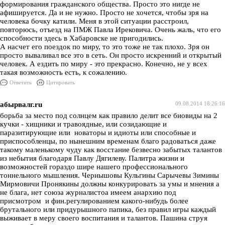
формирования гражданского общества. Просто это нигде не
афишируется. Да и не нужно. Просто не хочется, чтобы зря на
человека бочку катили. Меня в этой ситуации расстроил,
повторюсь, отъезд на ПМЖ Павла Ирековича. Очень жаль, что его
способности здесь в Хабаровске не пригодились.
А насчет его поездок по миру, то это тоже не так плохо. Зря он
просто вываливал все это в сеть. Он просто искренний и открытый
человек. А ездить по миру - это прекрасно. Конечно, не у всех
такая возможность есть, к сожалению.
Ответить
Цитировать
абырвалг.ru
09.08.2014 18:26:16
борьба за место под солнцем как правило делит все биовиды на 2
кучки - хищники и травоядные, или созидающие и
паразитирующие или новаторы и идиоты или способные и
приспособленцы, по нынешним временам благо радоваться даже
такому маленькому чуду как восстание безвесно забытых талантов
из небытия благодаря Павлу Дягилеву. Палитра жизни и
возможностей гораздо шире нашего профессионального
тоннельного мышления. Чернышовы Кульгины Сарычевы Зимины
Мирмовичи Пронякины должны конкурировать за умы и мнения а
не блага, нет союза журналистоа имеем анархию под
присмотром и фин.регулированием какого-нибудь более
брутального или придурышного папика, без правил игры каждый
выживает в меру своего воспитания и талантов. Пашина струя