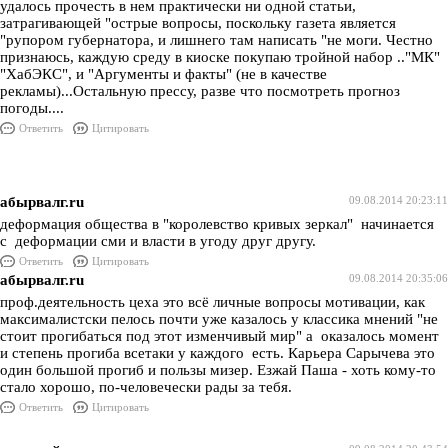
удалось прочесть в нем практически ни одной статьи,
затрагивающей "острые вопросы, поскольку газета является
"рупором губернатора, и лишнего там написать "не моги. Честно
признаюсь, каждую среду в киоске покупаю тройной набор .."МК"
"ХабЭКС", и "Аргументы и факты" (не в качестве
рекламы)...Остальную прессу, разве что посмотреть прогноз
погоды....
Ответить
Цитировать
абырвалг.ru
09.08.2014 20:23:11
деформация общества в "королевство кривых зеркал" начинается
с деформации сми и власти в угоду друг другу.
Ответить
Цитировать
абырвалг.ru
09.08.2014 20:35:06
проф.деятельность цеха это всё личные вопросы мотивации, как
максималистски пелось почти уже казалось у классика мнений "не
стоит прогибаться под этот изменчивый мир" а оказалось момент
и степень прогиба всетаки у каждого есть. Карьера Сарычева это
один большой прогиб и пользы мизер. Езжай Паша - хоть кому-то
стало хорошо, по-человечески рады за тебя.
Ответить
Цитировать