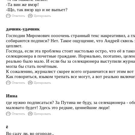
-Та вин же вмэр!
-Що, так вмэр що и не выпьет?
Ответить
Цитировать
дачник-удачник
Господин Миромович оооочень странный текс накреативил, а гл
собираются подписи? Нет. Такое ощущение, что Андрей сквозь з
цепляет.
Господа, если эта проблема стоит настолько остро, что её в т
селекционера в почетные граждане. Нормально, поэтапно, целен
реально было мало. И если бы за селекционера выступили журн
могла бы стать почётным.
К сожалению, журналист скорее всего ограничится вот этим вот 
Как говориться, языком трепать все могут, а вот реально включит
Ответить
Цитировать
Инна
где нужно подписаться? За Путина не буду, за селекционера -
маловато будет! Здесь это редкие, ценнейшие люди!
Ответить
Цитировать
ё
Во саду ли, во огороде..