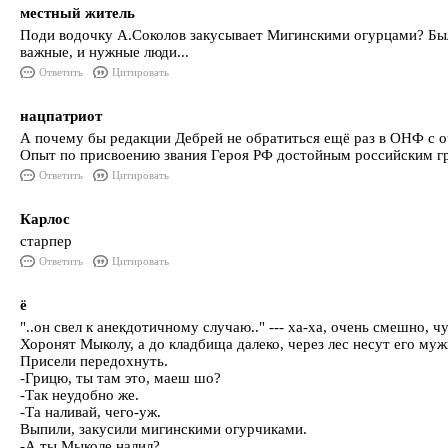
местный житель
Поди водочку А.Соколов закусывает Мигинскими огурцами? Было
важные, и нужные люди...
Ответить
Цитировать
нацпатриот
А почему бы редакции Дебрей не обратиться ещё раз в ОНФ с 
Опыт по присвоению звания Героя РФ достойным российским г
Ответить
Цитировать
Карлос
старпер
Ответить
Цитировать
ё
"..он свел к анекдотичному случаю.." --- ха-ха, очень смешно, 
Хоронят Мыколу, а до кладбища далеко, через лес несут его муж
Присели передохнуть.
-Грицю, ты там это, маеш шо?
-Так неудобно же.
-Та наливай, чего-уж.
Выпили, закусили мигинскими огурчиками.
-А ты Мыколе налил?