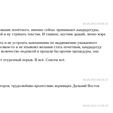
06.08.2014 09:09:18
 звание почётного, именно сейчас принимают кандидатуры,
 и ну стряпать текстик. И главное, шутник эдакий, лично мэра
взять и не устроить кампанинию по выдвижению уважаемого
толком-то и не изъявлял желания стать почетным, кандидатур
е количество подписей и прошли бы прочие процедуры, она
от огуречный порыв. И всё. Совсем всё.
06.08.2014 09:34:35
ваторов, трудолюбиво-кропотливо кормящих Дальний Восток
06.08.2014 12:59:18