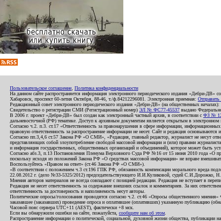
Пользовательское соглашение
,
Политика конфиденциальности
На данном сайте распространяется информация электронного периодического издания «Дебри-ДВ» с
Хабаровск, проспект 60-летия Октября, 88-46, т./ф.84212296081. Электронная приемная:
Отправить
Редакционный совет электронного периодического издания «Дебри-ДВ» (на общественных началах
Свидетельство о регистрации СМИ (Регистрационный номер)
ЭЛ № ФС77-45537
выдано Федеральной
В 2006 г. проект «Дебри-ДВ» был создан как электронный частный архив, в соответствии с
ФЗ № 12
дальневосточной (РФ) тематике. Доступ к архивным документам является открытым в электронном вид
Согласно ч.2. п.3. ст.17 «Ответственность за правонарушения в сфере информации, информационн
правовую ответственность за распространение информации не несет. Сайт и редакция основываются 
Согласно пп.3,4,6 ст.57 Закона РФ «О СМИ», «Редакция, главный редактор, журналист не несут отв
представляющих собой злоупотребление свободой массовой информации и (или) правами журналиста:
и информация государственных, общественных организаций и объединений), которое может быть уста
Согласно абз.3, п.13 Постановления Пленума Верховного Суда РФ №16 от 15 июня 2010 года «О пр
поскольку исходя из положений Закона РФ «О средствах массовой информации» не вправе вмешивать
Воспользуйтесь «Правом на ответ» (ст.46 Закона РФ «О СМИ»).
«В соответствии с положением ч.3 ст.196 ГПК РФ, обязанность компенсации морального вреда подле
22.08.2012 г. (дело №33-5325/2012) председательствующего И.И.Куликовой, судей С.И.Дорожко, Н
Мнения авторов материалов не всегда совпадают с позицией редакции. Редакция не вступает в перепи
Редакция не несет ответственность за содержание внешних ссылок и комментариев. За них ответств
ответственность за достоверность и наполняемость несут авторы.
Политические опросы/голосования проводятся согласно ч.2. ст.46 «Опросы общественного мнения» Фе
заказавшее (заказавших) проведение опроса и оплатившее (оплативших) указанную публикацию (обнаро
Часовой пояс сервера UTC+11 (AEST), фактически +8 мск.
Если вы обнаружили ошибки на сайте, пожалуйста,
сообщите нам об этом
.
Распространение информации о политической, социальной, духовной жизни общества, публикации на