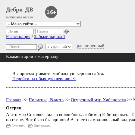
Дебри-ДВ
мобильная версия
Логин
Пароль
Регистрация
/
Забыли пароль?
расширенный
Комментарии к материалу
Вы просматриваете мобильную версию сайта.
Перейти на обычную версию >>
Главная
>>
Политика, Власть
>>
Огуречный мэр Хабаровска
>> 
Остряк
А что мэр Соколов - маг и волшебник, любимец Рабиндраната Таг
по стене. Вот было бы здорово! А то его самодовольный вид уж
Ответить
Цитировать