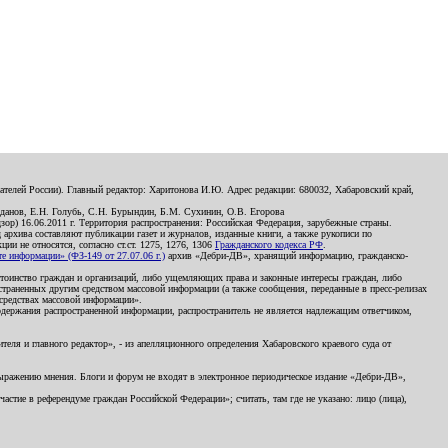
телей России). Главный редактор: Харитонова И.Ю. Адрес редакции: 680032, Хабаровский край,
данов, Е.Н. Голубь, С.Н. Бурындин, Б.М. Сухинин, О.В. Егорова
р) 16.06.2011 г. Территория распространения: Российская Федерация, зарубежные страны.
д архива составляют публикации газет и журналов, изданные книги, а также рукописи по
и не относятся, согласно ст.ст. 1275, 1276, 1306
Гражданского кодекса РФ
.
 информации» (ФЗ-149 от 27.07.06 г.)
архив «Дебри-ДВ», хранящий информацию, гражданско-
остоинство граждан и организаций, либо ущемляющих права и законные интересы граждан, либо
страненных другим средством массовой информации (а также сообщения, переданные в пресс-релизах
 средствах массовой информации».
держания распространенной информации, распространитель не является надлежащим ответчиком,
еля и главного редактор», - из апелляционного определения Хабаровского краевого суда от
 выражению мнения. Блоги и форум не входят в электронное периодическое издание «Дебри-ДВ»,
стие в референдуме граждан Российской Федерации»; считать, там где не указано: лицо (лица),