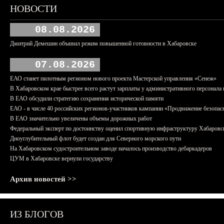
НОВОСТИ
08.08.2026
Дмитрий Демешин объявил режим повышенной готовности в Хабаровске
07.08.2026
ЕАО станет пилотным регионом нового проекта Мастерской управления «Сенеж»
В Хабаровском крае быстрее всего растут зарплаты у административного персонала 
В ЕАО обсудили стратегию сохранения исторической памяти
ЕАО - в числе 40 российских регионов-участников кампании «Продвижение безопас
В ЕАО значительно увеличены объемы дорожных работ
Федеральный эксперт по достоинству оценил спортивную инфраструктуру Хабаровс
Дноуглубительный флот будет создан для Северного морского пути
На Хабаровском судостроительном заводе началось производство дебаркадеров
ЦУМ в Хабаровске вернули государству
Архив новостей >>
ИЗ БЛОГОВ