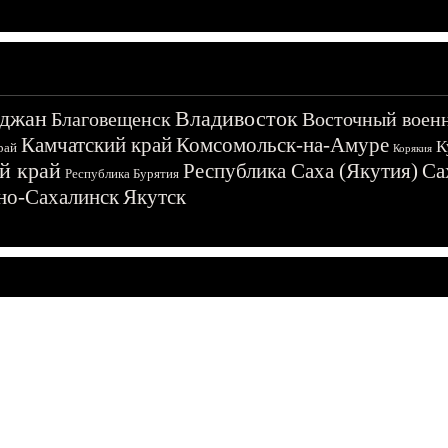
джан
Владивосток
Благовещенск
Восточный воен
Камчатский край
Комсомольск-на-Амуре
К
рай
Корякия
й край
Республика Саха (Якутия)
Са
Республика Бурятия
о-Сахалинск
Якутск