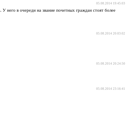
05.08.2014 19:45:03
 У него в очереди на звание почетных граждан стоят более
05.08.2014 20:03:02
05.08.2014 20:24:50
05.08.2014 23:16:41