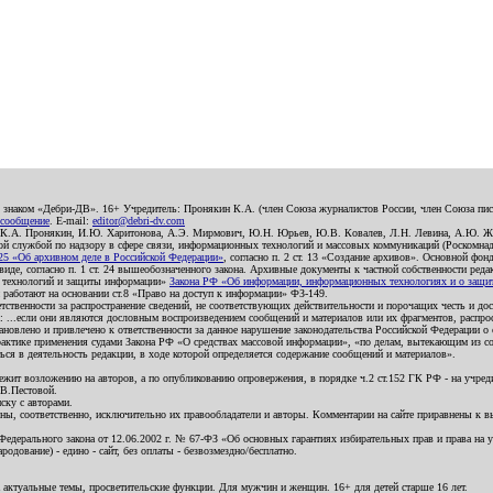
о знаком «Дебри-ДВ». 16+ Учредитель: Пронякин К.А. (член Союза журналистов России, член Союза писа
 сообщение
. E-mail:
editor@debri-dv.com
): К.А. Пронякин, И.Ю. Харитонова, А.Э. Мирмович, Ю.Н. Юрьев, Ю.В. Ковалев, Л.Н. Левина, А.Ю. Ж
 службой по надзору в сфере связи, информационных технологий и массовых коммуникаций (Роскомнадзо
5 «Об архивном деле в Российской Федерации»
, согласно п. 2 ст. 13 «Создание архивов». Основной фон
е, согласно п. 1 ст. 24 вышеобозначенного закона. Архивные документы к частной собственности редакци
ых технологий и защиты информации»
Закона РФ «Об информации, информационных технологиях и о защите
и работают на основании ст.8 «Право на доступ к информации» ФЗ-149.
етственности за распространение сведений, не соответствующих действительности и порочащих честь и д
 ...если они являются дословным воспроизведением сообщений и материалов или их фрагментов, распро
новлено и привлечено к ответственности за данное нарушение законодательства Российской Федерации о
актике применения судами Закона РФ «О средствах массовой информации», «по делам, вытекающим из со
ся в деятельность редакции, в ходе которой определяется содержание сообщений и материалов».
жит возложению на авторов, а по опубликованию опровержения, в порядке ч.2 ст.152 ГК РФ - на учредит
.В.Пестовой.
ску с авторами.
енны, соответственно, исключительно их правообладатели и авторы. Комментарии на сайте приравнены к
дерального закона от 12.06.2002 г. № 67-ФЗ «Об основных гарантиях избирательных прав и права на уча
дование) - едино - сайт, без оплаты - безвозмездно/бесплатно.
 актуальные темы, просветительские функции. Для мужчин и женщин. 16+ для детей старше 16 лет.