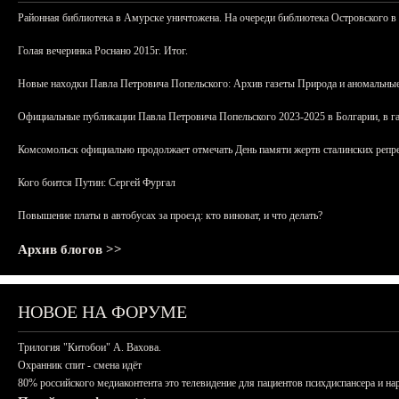
Районная библиотека в Амурске уничтожена. На очереди библиотека Островского в
Голая вечеринка Роснано 2015г. Итог.
Новые находки Павла Петровича Попельского: Архив газеты Природа и аномальные
Официальные публикации Павла Петровича Попельского 2023-2025 в Болгарии, в г
Комсомольск официально продолжает отмечать День памяти жертв сталинских репрес
Кого боится Путин: Сергей Фургал
Повышение платы в автобусах за проезд: кто виноват, и что делать?
Архив блогов >>
НОВОЕ НА ФОРУМЕ
Трилогия "Китобои" А. Вахова.
Охранник спит - смена идёт
80% российского медиаконтента это телевидение для пациентов психдиспансера и на