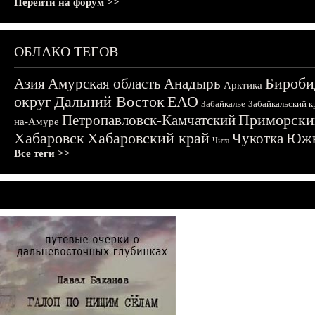
Перейти на форум >>
ОБЛАКО ТЕГОВ
Бироби
Азия
Амурская область
Анадырь
Арктика
округ
Дальний Восток
ЕАО
Забайкалье
Забайкальский к
Приморски
Петропавловск-Камчатский
на-Амуре
Хабаровск
Хабаровский край
Чукотка
Южн
Чита
Все теги >>