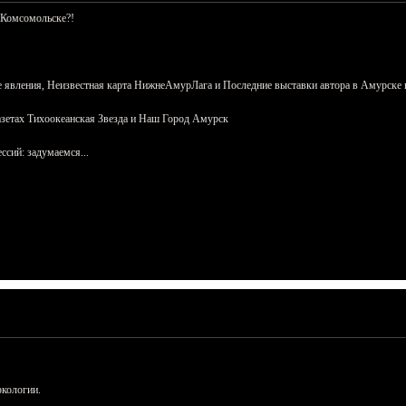
 Комсомольске?!
 явления, Неизвестная карта НижнеАмурЛага и Последние выставки автора в Амурске 
азетах Тихоокеанская Звезда и Наш Город Амурск
сий: задумаемся...
ркологии.