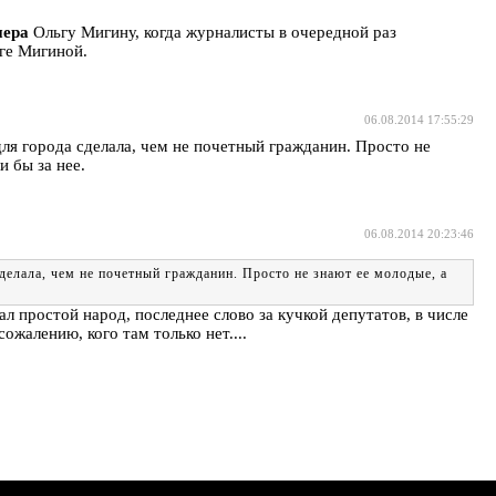
нера
Ольгу Мигину, когда журналисты в очередной раз
ьге Мигиной.
06.08.2014 17:55:29
ля города сделала, чем не почетный гражданин. Просто не
 бы за нее.
06.08.2014 20:23:46
делала, чем не почетный гражданин. Просто не знают ее молодые, а
ал простой народ, последнее слово за кучкой депутатов, в числе
ожалению, кого там только нет....