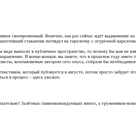
авное своевременный. Конечно, как раз сейчас идёт выдвижение на
апотевший стаканчик поглядел на тарелочку с огуречной нарезочкой
аком виде выносят в публичное пространство, то почему бы вам не 
аправленно. В конце-концов, вы занете, что в прошлом году никто 
алисты, возглавляемые автором сего опуса, собрали бы необходимо
текстиком, который публиуется в августе, потом просто забудет эт
ься в процесс - здесь увольте.
 обязательно! Залётных главнокомандующих много, а тружеников-но