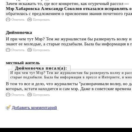
Зачем искажать то, где все конкретно, как огуречный рассол ---
Мэр Хабаровска Александр Соколов отказался исправлять о
обратилась с предложением о присвоении звания почетного гра
Ответить
Цитировать
Дюймовочка
И при чем тут Мэр? Тем же журналистам бы развернуть волну и 
знают ее молодые, а старые подзабыли. Была бы информация в п
Ответить
Цитировать
местный житель
Дюймовочка
И при чем тут Мэр? Тем же журналистам бы развернуть волну и расс
старые подзабыли. Была бы информация в прессе и Интернете, и мно
В том то все и дело, что журналисты "разворачивали волну, но 
которых, кстати находится и сам мэр. Даже в советские времена 
Ответить
Цитировать
Добавить комментарий