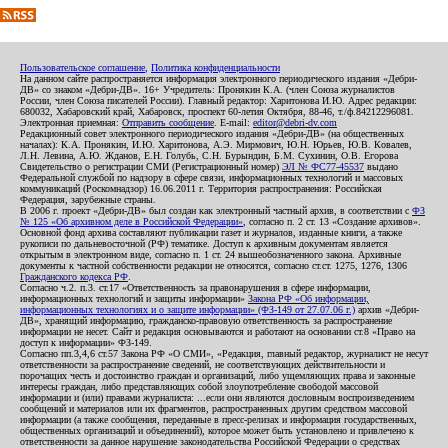
Пользовательское соглашение
,
Политика конфиденциальности
На данном сайте распространяется информация электронного периодического издания «Дебри-
ДВ» со знаком «Дебри-ДВ». 16+ Учредитель: Пронякин К.А. (член Союза журналистов
России, член Союза писателей России). Главный редактор: Харитонова И.Ю. Адрес редакции:
680032, Хабаровский край, Хабаровск, проспект 60-летия Октября, 88-46, т./ф.84212296081.
Электронная приемная:
Отправить сообщение
. E-mail:
editor@debri-dv.com
Редакционный совет электронного периодического издания «Дебри-ДВ» (на общественных
началах): К.А. Пронякин, И.Ю. Харитонова, А.Э. Мирмович, Ю.Н. Юрьев, Ю.В. Ковалев,
Л.Н. Левина, А.Ю. Жданов, Е.Н. Голубь, С.Н. Бурындин, Б.М. Сухинин, О.В. Егорова
Свидетельство о регистрации СМИ (Регистрационный номер)
ЭЛ № ФС77-45537
выдано
Федеральной службой по надзору в сфере связи, информационных технологий и массовых
коммуникаций (Роскомнадзор) 16.06.2011 г. Территория распространения: Российская
Федерация, зарубежные страны.
В 2006 г. проект «Дебри-ДВ» был создан как электронный частный архив, в соответствии с
ФЗ
№ 125 «Об архивном деле в Российской Федерации»
, согласно п. 2 ст. 13 «Создание архивов».
Основной фонд архива составляют публикации газет и журналов, изданные книги, а также
рукописи по дальневосточной (РФ) тематике. Доступ к архивным документам является
открытым в электронном виде, согласно п. 1 ст. 24 вышеобозначенного закона. Архивные
документы к частной собственности редакции не относятся, согласно ст.ст. 1275, 1276, 1306
Гражданского кодекса РФ
.
Согласно ч.2. п.3. ст.17 «Ответственность за правонарушения в сфере информации,
информационных технологий и защиты информации»
Закона РФ «Об информации,
информационных технологиях и о защите информации» (ФЗ-149 от 27.07.06 г.)
архив «Дебри-
ДВ», хранящий информацию, гражданско-правовую ответственность за распространение
информации не несет. Сайт и редакция основываются и работают на основании ст.8 «Право на
доступ к информации» ФЗ-149.
Согласно пп.3,4,6 ст.57 Закона РФ «О СМИ», «Редакция, главный редактор, журналист не несут
ответственности за распространение сведений, не соответствующих действительности и
порочащих честь и достоинство граждан и организаций, либо ущемляющих права и законные
интересы граждан, либо представляющих собой злоупотребление свободой массовой
информации и (или) правами журналиста: ...если они являются дословным воспроизведением
сообщений и материалов или их фрагментов, распространенных другим средством массовой
информации (а также сообщения, переданные в пресс-релизах и информация государственных,
общественных организаций и объединений), которое может быть установлено и привлечено к
ответственности за данное нарушение законодательства Российской Федерации о средствах