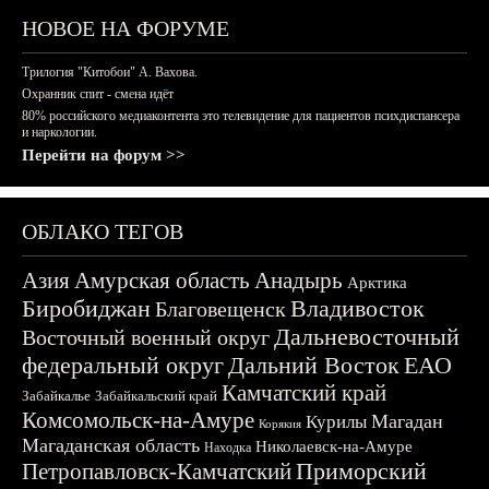
НОВОЕ НА ФОРУМЕ
Трилогия "Китобои" А. Вахова.
Охранник спит - смена идёт
80% российского медиаконтента это телевидение для пациентов психдиспансера
и наркологии.
Перейти на форум >>
ОБЛАКО ТЕГОВ
Азия
Амурская область
Анадырь
Арктика
Биробиджан
Владивосток
Благовещенск
Дальневосточный
Восточный военный округ
федеральный округ
Дальний Восток
ЕАО
Камчатский край
Забайкалье
Забайкальский край
Комсомольск-на-Амуре
Магадан
Курилы
Корякия
Магаданская область
Николаевск-на-Амуре
Находка
Приморский
Петропавловск-Камчатский