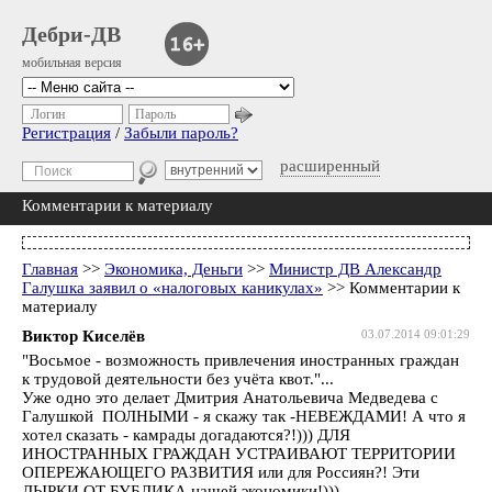
Дебри-ДВ
мобильная версия
Логин
Пароль
Регистрация
/
Забыли пароль?
расширенный
Комментарии к материалу
Главная
>>
Экономика, Деньги
>>
Министр ДВ Александр
Галушка заявил о «налоговых каникулах»
>> Комментарии к
материалу
Виктор Киселёв
03.07.2014 09:01:29
"Восьмое - возможность привлечения иностранных граждан
к трудовой деятельности без учёта квот."...
Уже одно это делает Дмитрия Анатольевича Медведева с
Галушкой ПОЛНЫМИ - я скажу так -НЕВЕЖДАМИ! А что я
хотел сказать - камрады догадаются?!))) ДЛЯ
ИНОСТРАННЫХ ГРАЖДАН УСТРАИВАЮТ ТЕРРИТОРИИ
ОПЕРЕЖАЮЩЕГО РАЗВИТИЯ или для Россиян?! Эти
ДЫРКИ ОТ БУБЛИКА нашей экономики!)))