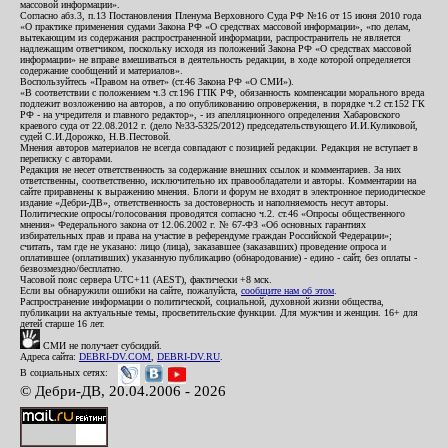
массовой информации».
Согласно абз.3, п.13 Постановления Пленума Верховного Суда РФ №16 от 15 июня 2010 года
«О практике применения судами Закона РФ «О средствах массовой информации», «по делам,
вытекающим из содержания распространенной информации, распространитель не является
надлежащим ответчиком, поскольку исходя из положений Закона РФ «О средствах массовой
информации» не вправе вмешиваться в деятельность редакции, в ходе которой определяется
содержание сообщений и материалов».
Воспользуйтесь «Правом на ответ» (ст.46 Закона РФ «О СМИ»).
«В соответствии с положением ч.3 ст.196 ГПК РФ, обязанность компенсации морального вреда
подлежит возложению на авторов, а по опубликованию опровержения, в порядке ч.2 ст.152 ГК
РФ - на учредителя и главного редактор», - из апелляционного определения Хабаровского
краевого суда от 22.08.2012 г. (дело №33-5325/2012) председательствующего И.И.Куликовой,
судей С.И.Дорожко, Н.В.Пестовой.
Мнения авторов материалов не всегда совпадают с позицией редакции. Редакция не вступает в
переписку с авторами.
Редакция не несет ответственность за содержание внешних ссылок и комментариев. За них
ответственны, соответственно, исключительно их правообладатели и авторы. Комментарии на
сайте приравнены к выражению мнения. Блоги и форум не входят в электронное периодическое
издание «Дебри-ДВ», ответственность за достоверность и наполняемость несут авторы.
Политические опросы/голосования проводятся согласно ч.2. ст.46 «Опросы общественного
мнения» Федерального закона от 12.06.2002 г. № 67-ФЗ «Об основных гарантиях
избирательных прав и права на участие в референдуме граждан Российской Федерации»;
считать, там где не указано: лицо (лица), заказавшее (заказавших) проведение опроса и
оплатившее (оплативших) указанную публикацию (обнародование) - едино - сайт, без оплаты -
безвозмездно/бесплатно.
Часовой пояс сервера UTC+11 (AEST), фактически +8 мск.
Если вы обнаружили ошибки на сайте, пожалуйста,
сообщите нам об этом
.
Распространение информации о политической, социальной, духовной жизни общества,
публикации на актуальные темы, просветительские функции. Для мужчин и женщин. 16+ для
детей старше 16 лет.
СМИ не получает субсидий.
Адреса сайта:
DEBRI-DV.COM
,
DEBRI-DV.RU
.
В социальных сетях:
© Дебри-ДВ, 20.04.2006 - 2026