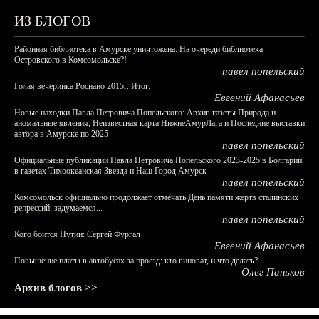
ИЗ БЛОГОВ
Районная библиотека в Амурске уничтожена. На очереди библиотека
Островского в Комсомольске?!
павел попельский
Голая вечеринка Роснано 2015г. Итог.
Евгений Афанасьев
Новые находки Павла Петровича Попельского: Архив газеты Природа и
аномальные явления, Неизвестная карта НижнеАмурЛага и Последние выставки
автора в Амурске по 2025
павел попельский
Официальные публикации Павла Петровича Попельского 2023-2025 в Болгарии,
в газетах Тихоокеанская Звезда и Наш Город Амурск
павел попельский
Комсомольск официально продолжает отмечать День памяти жертв сталинских
репрессий: задумаемся...
павел попельский
Кого боится Путин: Сергей Фургал
Евгений Афанасьев
Повышение платы в автобусах за проезд: кто виноват, и что делать?
Олег Паньков
Архив блогов >>