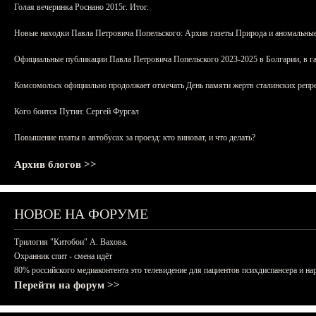
Голая вечеринка Роснано 2015г. Итог.
Новые находки Павла Петровича Попельского: Архив газеты Природа и аномальные
Официальные публикации Павла Петровича Попельского 2023-2025 в Болгарии, в г
Комсомольск официально продолжает отмечать День памяти жертв сталинских репрес
Кого боится Путин: Сергей Фургал
Повышение платы в автобусах за проезд: кто виноват, и что делать?
Архив блогов >>
НОВОЕ НА ФОРУМЕ
Трилогия "Китобои" А. Вахова.
Охранник спит - смена идёт
80% российского медиаконтента это телевидение для пациентов психдиспансера и на
Перейти на форум >>