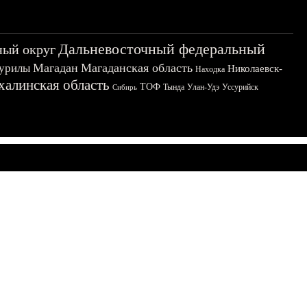
Дальневосточный федеральный
ный округ
Магадан
Магаданская область
урилы
Николаевск-
Находка
халинская область
ТОФ
Тында
Улан-Удэ
Уссурийск
Сибирь