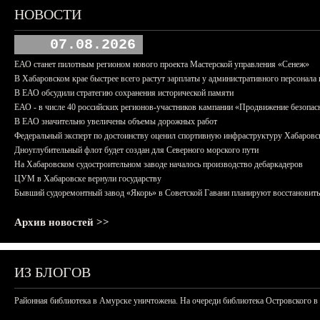
НОВОСТИ
07.08.2026
ЕАО станет пилотным регионом нового проекта Мастерской управления «Сенеж»
В Хабаровском крае быстрее всего растут зарплаты у административного персонала 
В ЕАО обсудили стратегию сохранения исторической памяти
ЕАО - в числе 40 российских регионов-участников кампании «Продвижение безопас
В ЕАО значительно увеличены объемы дорожных работ
Федеральный эксперт по достоинству оценил спортивную инфраструктуру Хабаровс
Дноуглубительный флот будет создан для Северного морского пути
На Хабаровском судостроительном заводе началось производство дебаркадеров
ЦУМ в Хабаровске вернули государству
Бывший судоремонтный завод «Якорь» в Советской Гавани планируют восстановить
Архив новостей >>
ИЗ БЛОГОВ
Районная библиотека в Амурске уничтожена. На очереди библиотека Островского в