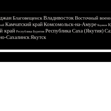
джан
Владивосток
Благовещенск
Восточный воен
Камчатский край
Комсомольск-на-Амуре
К
рай
Корякия
й край
Республика Саха (Якутия)
Са
Республика Бурятия
о-Сахалинск
Якутск