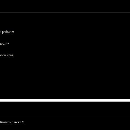
и рабочих
ности»
кого края
 Комсомольске?!