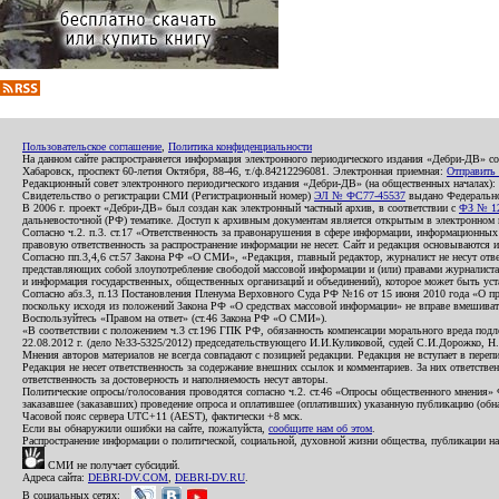
Пользовательское соглашение
,
Политика конфиденциальности
На данном сайте распространяется информация электронного периодического издания «Дебри-ДВ» с
Хабаровск, проспект 60-летия Октября, 88-46, т./ф.84212296081. Электронная приемная:
Отправить
Редакционный совет электронного периодического издания «Дебри-ДВ» (на общественных началах
Свидетельство о регистрации СМИ (Регистрационный номер)
ЭЛ № ФС77-45537
выдано Федеральной
В 2006 г. проект «Дебри-ДВ» был создан как электронный частный архив, в соответствии с
ФЗ № 12
дальневосточной (РФ) тематике. Доступ к архивным документам является открытым в электронном вид
Согласно ч.2. п.3. ст.17 «Ответственность за правонарушения в сфере информации, информационн
правовую ответственность за распространение информации не несет. Сайт и редакция основываются 
Согласно пп.3,4,6 ст.57 Закона РФ «О СМИ», «Редакция, главный редактор, журналист не несут отв
представляющих собой злоупотребление свободой массовой информации и (или) правами журналиста:
и информация государственных, общественных организаций и объединений), которое может быть уста
Согласно абз.3, п.13 Постановления Пленума Верховного Суда РФ №16 от 15 июня 2010 года «О пр
поскольку исходя из положений Закона РФ «О средствах массовой информации» не вправе вмешивать
Воспользуйтесь «Правом на ответ» (ст.46 Закона РФ «О СМИ»).
«В соответствии с положением ч.3 ст.196 ГПК РФ, обязанность компенсации морального вреда подле
22.08.2012 г. (дело №33-5325/2012) председательствующего И.И.Куликовой, судей С.И.Дорожко, Н
Мнения авторов материалов не всегда совпадают с позицией редакции. Редакция не вступает в перепи
Редакция не несет ответственность за содержание внешних ссылок и комментариев. За них ответств
ответственность за достоверность и наполняемость несут авторы.
Политические опросы/голосования проводятся согласно ч.2. ст.46 «Опросы общественного мнения» Фе
заказавшее (заказавших) проведение опроса и оплатившее (оплативших) указанную публикацию (обнаро
Часовой пояс сервера UTC+11 (AEST), фактически +8 мск.
Если вы обнаружили ошибки на сайте, пожалуйста,
сообщите нам об этом
.
Распространение информации о политической, социальной, духовной жизни общества, публикации на
СМИ не получает субсидий.
Адреса сайта:
DEBRI-DV.COM
,
DEBRI-DV.RU
.
В социальных сетях: