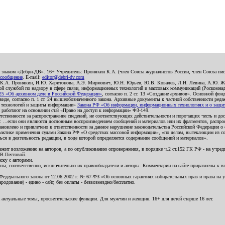
о знаком «Дебри-ДВ». 16+ Учредитель: Пронякин К.А. (член Союза журналистов России, член Союза писа
 сообщение
. E-mail:
editor@debri-dv.com
): К.А. Пронякин, И.Ю. Харитонова, А.Э. Мирмович, Ю.Н. Юрьев, Ю.В. Ковалев, Л.Н. Левина, А.Ю. Ж
 службой по надзору в сфере связи, информационных технологий и массовых коммуникаций (Роскомнадзо
5 «Об архивном деле в Российской Федерации»
, согласно п. 2 ст. 13 «Создание архивов». Основной фон
е, согласно п. 1 ст. 24 вышеобозначенного закона. Архивные документы к частной собственности редакци
ых технологий и защиты информации»
Закона РФ «Об информации, информационных технологиях и о защите
и работают на основании ст.8 «Право на доступ к информации» ФЗ-149.
етственности за распространение сведений, не соответствующих действительности и порочащих честь и д
 ...если они являются дословным воспроизведением сообщений и материалов или их фрагментов, распро
новлено и привлечено к ответственности за данное нарушение законодательства Российской Федерации о
актике применения судами Закона РФ «О средствах массовой информации», «по делам, вытекающим из со
ся в деятельность редакции, в ходе которой определяется содержание сообщений и материалов».
жит возложению на авторов, а по опубликованию опровержения, в порядке ч.2 ст.152 ГК РФ - на учредит
.В.Пестовой.
ску с авторами.
енны, соответственно, исключительно их правообладатели и авторы. Комментарии на сайте приравнены к
дерального закона от 12.06.2002 г. № 67-ФЗ «Об основных гарантиях избирательных прав и права на уча
дование) - едино - сайт, без оплаты - безвозмездно/бесплатно.
 актуальные темы, просветительские функции. Для мужчин и женщин. 16+ для детей старше 16 лет.