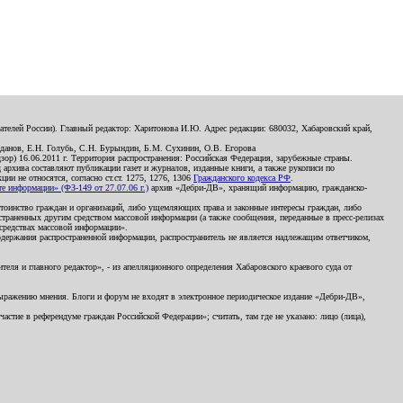
телей России). Главный редактор: Харитонова И.Ю. Адрес редакции: 680032, Хабаровский край,
данов, Е.Н. Голубь, С.Н. Бурындин, Б.М. Сухинин, О.В. Егорова
р) 16.06.2011 г. Территория распространения: Российская Федерация, зарубежные страны.
д архива составляют публикации газет и журналов, изданные книги, а также рукописи по
и не относятся, согласно ст.ст. 1275, 1276, 1306
Гражданского кодекса РФ
.
 информации» (ФЗ-149 от 27.07.06 г.)
архив «Дебри-ДВ», хранящий информацию, гражданско-
остоинство граждан и организаций, либо ущемляющих права и законные интересы граждан, либо
страненных другим средством массовой информации (а также сообщения, переданные в пресс-релизах
 средствах массовой информации».
держания распространенной информации, распространитель не является надлежащим ответчиком,
еля и главного редактор», - из апелляционного определения Хабаровского краевого суда от
 выражению мнения. Блоги и форум не входят в электронное периодическое издание «Дебри-ДВ»,
стие в референдуме граждан Российской Федерации»; считать, там где не указано: лицо (лица),