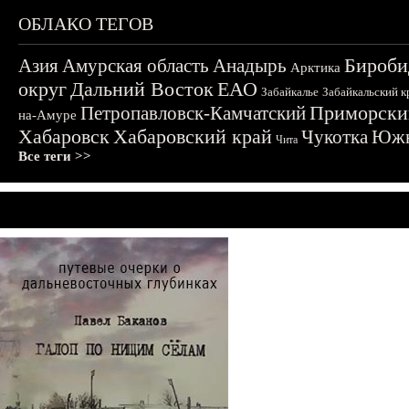
ОБЛАКО ТЕГОВ
Бироби
Азия
Амурская область
Анадырь
Арктика
округ
Дальний Восток
ЕАО
Забайкалье
Забайкальский к
Приморски
Петропавловск-Камчатский
на-Амуре
Хабаровск
Хабаровский край
Чукотка
Южн
Чита
Все теги >>