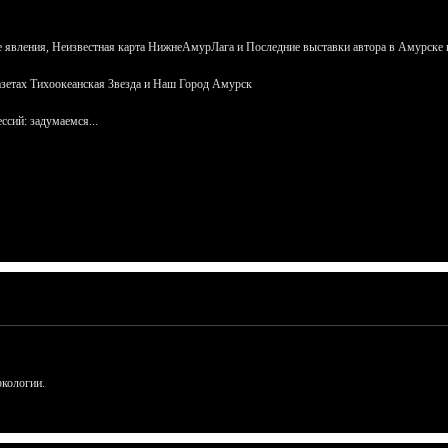
 явления, Неизвестная карта НижнеАмурЛага и Последние выставки автора в Амурске 
азетах Тихоокеанская Звезда и Наш Город Амурск
сий: задумаемся...
ркологии.