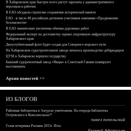
В Хабаровском крае быстрее всего растут зарплаты у административного
персонала и рабочих
В ЕАО обсудили стратегию сохранения исторической памяти
ЕАО - в числе 40 российских регионов-участников кампании «Продвижение
безопасности»
В ЕАО значительно увеличены объемы дорожных работ
Федеральный эксперт по достоинству оценил спортивную инфраструктуру
Хабаровского края
Дноуглубительный флот будет создан для Северного морского пути
На Хабаровском судостроительном заводе началось производство дебаркадеров
ЦУМ в Хабаровске вернули государству
Бывший судоремонтный завод «Якорь» в Советской Гавани планируют
восстановить
Архив новостей >>
ИЗ БЛОГОВ
Районная библиотека в Амурске уничтожена. На очереди библиотека
Островского в Комсомольске?!
павел попельский
Голая вечеринка Роснано 2015г. Итог.
Евгений Афанасьев