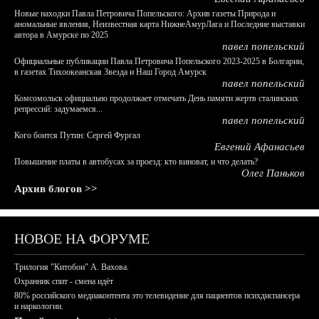
Новые находки Павла Петровича Попельского: Архив газеты Природа и
аномальные явления, Неизвестная карта НижнеАмурЛага и Последние выставки
автора в Амурске по 2025
павел попельский
Официальные публикации Павла Петровича Попельского 2023-2025 в Болгарии,
в газетах Тихоокеанская Звезда и Наш Город Амурск
павел попельский
Комсомольск официально продолжает отмечать День памяти жертв сталинских
репрессий: задумаемся...
павел попельский
Кого боится Путин: Сергей Фургал
Евгений Афанасьев
Повышение платы в автобусах за проезд: кто виноват, и что делать?
Олег Паньков
Архив блогов >>
НОВОЕ НА ФОРУМЕ
Трилогия "Китобои" А. Вахова.
Охранник спит - смена идёт
80% российского медиаконтента это телевидение для пациентов психдиспансера
и наркологии.