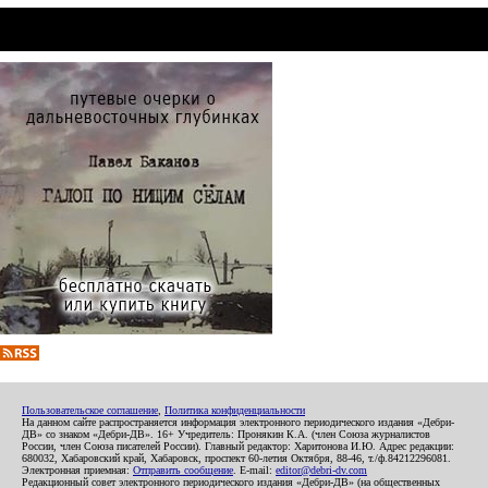
Пользовательское соглашение
,
Политика конфиденциальности
На данном сайте распространяется информация электронного периодического издания «Дебри-
ДВ» со знаком «Дебри-ДВ». 16+ Учредитель: Пронякин К.А. (член Союза журналистов
России, член Союза писателей России). Главный редактор: Харитонова И.Ю. Адрес редакции:
680032, Хабаровский край, Хабаровск, проспект 60-летия Октября, 88-46, т./ф.84212296081.
Электронная приемная:
Отправить сообщение
. E-mail:
editor@debri-dv.com
Редакционный совет электронного периодического издания «Дебри-ДВ» (на общественных