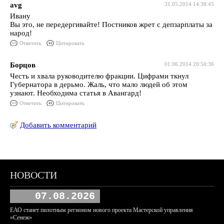
avg
31.05.2014 14:38:45
Ивану
Вы это, не передергивайте! Постников жрет с депзарплаты за
народ!
Ответить
Цитировать
Борцов
01.06.2014 20:50:36
Честь и хвала руководителю фракции. Цифрами ткнул
Губернатора в дерьмо. Жаль, что мало людей об этом
узнают. Необходима статья в Авангард!
Ответить
Цитировать
Добавить комментарий
НОВОСТИ
07.08.2026
ЕАО станет пилотным регионом нового проекта Мастерской управления
«Сенеж»