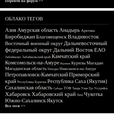
Перейти на форум >>
ОБЛАКО ТЕГОВ
Азия
Амурская область
Анадырь
Арктика
Биробиджан
Владивосток
Благовещенск
Дальневосточный
Восточный военный округ
федеральный округ
Дальний Восток
ЕАО
Камчатский край
Забайкалье
Забайкальский край
Комсомольск-на-Амуре
Магадан
Курилы
Корякия
Магаданская область
Николаевск-на-Амуре
Находка
Приморский
Петропавловск-Камчатский
край
Республика Саха (Якутия)
Республика Бурятия
Сахалинская область
ТОФ
Тында
Улан-Удэ
Уссурийск
Сибирь
Хабаровск
Хабаровский край
Чукотка
Чита
Южно-Сахалинск
Якутск
Все теги >>