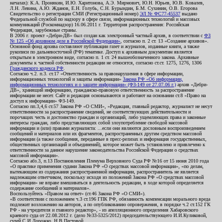
началах): К.А. Пронякин, И.Ю. Харитонова, А.Э. Мирмович, Ю.Н. Юрьев, Ю.В. Ковалев,
Л.Н. Левина, А.Ю. Жданов, Е.Н. Голубь, С.Н. Бурындин, Б.М. Сухинин, О.В. Егорова
Свидетельство о регистрации СМИ (Регистрационный номер)
ЭЛ № ФС77-45537
выдано
Федеральной службой по надзору в сфере связи, информационных технологий и массовых
коммуникаций (Роскомнадзор) 16.06.2011 г. Территория распространения: Российская
Федерация, зарубежные страны.
В 2006 г. проект «Дебри-ДВ» был создан как электронный частный архив, в соответствии с
ФЗ
№ 125 «Об архивном деле в Российской Федерации»
, согласно п. 2 ст. 13 «Создание архивов».
Основной фонд архива составляют публикации газет и журналов, изданные книги, а также
рукописи по дальневосточной (РФ) тематике. Доступ к архивным документам является
открытым в электронном виде, согласно п. 1 ст. 24 вышеобозначенного закона. Архивные
документы к частной собственности редакции не относятся, согласно ст.ст. 1275, 1276, 1306
Гражданского кодекса РФ
.
Согласно ч.2. п.3. ст.17 «Ответственность за правонарушения в сфере информации,
информационных технологий и защиты информации»
Закона РФ «Об информации,
информационных технологиях и о защите информации» (ФЗ-149 от 27.07.06 г.)
архив «Дебри-
ДВ», хранящий информацию, гражданско-правовую ответственность за распространение
информации не несет. Сайт и редакция основываются и работают на основании ст.8 «Право на
доступ к информации» ФЗ-149.
Согласно пп.3,4,6 ст.57 Закона РФ «О СМИ», «Редакция, главный редактор, журналист не несут
ответственности за распространение сведений, не соответствующих действительности и
порочащих честь и достоинство граждан и организаций, либо ущемляющих права и законные
интересы граждан, либо представляющих собой злоупотребление свободой массовой
информации и (или) правами журналиста: ...если они являются дословным воспроизведением
сообщений и материалов или их фрагментов, распространенных другим средством массовой
информации (а также сообщения, переданные в пресс-релизах и информация государственных,
общественных организаций и объединений), которое может быть установлено и привлечено к
ответственности за данное нарушение законодательства Российской Федерации о средствах
массовой информации».
Согласно абз.3, п.13 Постановления Пленума Верховного Суда РФ №16 от 15 июня 2010 года
«О практике применения судами Закона РФ «О средствах массовой информации», «по делам,
вытекающим из содержания распространенной информации, распространитель не является
надлежащим ответчиком, поскольку исходя из положений Закона РФ «О средствах массовой
информации» не вправе вмешиваться в деятельность редакции, в ходе которой определяется
содержание сообщений и материалов».
Воспользуйтесь «Правом на ответ» (ст.46 Закона РФ «О СМИ»).
«В соответствии с положением ч.3 ст.196 ГПК РФ, обязанность компенсации морального вреда
подлежит возложению на авторов, а по опубликованию опровержения, в порядке ч.2 ст.152 ГК
РФ - на учредителя и главного редактор», - из апелляционного определения Хабаровского
краевого суда от 22.08.2012 г. (дело №33-5325/2012) председательствующего И.И.Куликовой,
судей С.И.Дорожко, Н.В.Пестовой.