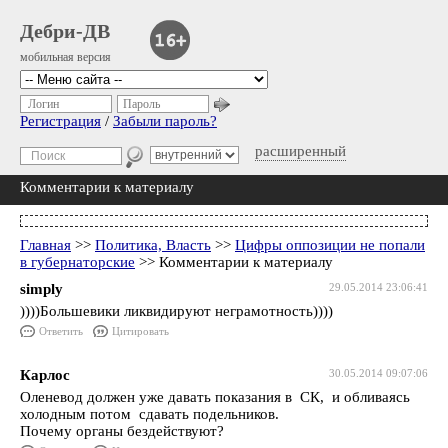
Дебри-ДВ
мобильная версия
Логин
Пароль
Регистрация
/
Забыли пароль?
расширенный
Комментарии к материалу
Главная
>>
Политика, Власть
>>
Цифры оппозиции не попали
в губернаторские
>> Комментарии к материалу
simply
29.05.2014 23:06:41
))))Большевики ликвидируют неграмотность))))
Ответить
Цитировать
Карлос
30.05.2014 09:07:06
Оленевод должен уже давать показания в СК, и обливаясь
холодным потом сдавать подельников.
Почему органы бездействуют?