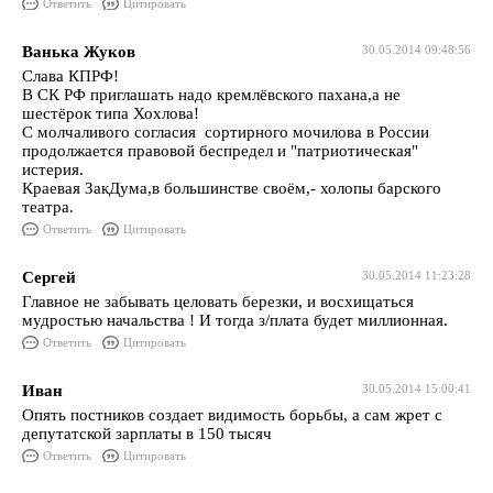
Ответить
Цитировать
Ванька Жуков
30.05.2014 09:48:56
Слава КПРФ!
В СК РФ приглашать надо кремлёвского пахана,а не
шестёрок типа Хохлова!
С молчаливого согласия сортирного мочилова в России
продолжается правовой беспредел и "патриотическая"
истерия.
Краевая ЗакДума,в большинстве своём,- холопы барского
театра.
Ответить
Цитировать
Сергей
30.05.2014 11:23:28
Главное не забывать целовать березки, и восхищаться
мудростью начальства ! И тогда з/плата будет миллионная.
Ответить
Цитировать
Иван
30.05.2014 15:00:41
Опять постников создает видимость борьбы, а сам жрет с
депутатской зарплаты в 150 тысяч
Ответить
Цитировать