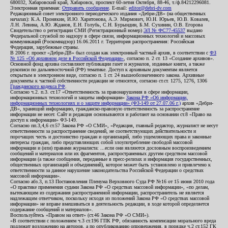
680032, Хабаровский край, Хабаровск, проспект 60-летия Октября, 88-46, т./ф.84212296081.
Электронная приемная:
Отправить сообщение
. E-mail:
editor@debri-dv.com
Редакционный совет электронного периодического издания «Дебри-ДВ» (на общественных
началах): К.А. Пронякин, И.Ю. Харитонова, А.Э. Мирмович, Ю.Н. Юрьев, Ю.В. Ковалев,
Л.Н. Левина, А.Ю. Жданов, Е.Н. Голубь, С.Н. Бурындин, Б.М. Сухинин, О.В. Егорова
Свидетельство о регистрации СМИ (Регистрационный номер)
ЭЛ № ФС77-45537
выдано
Федеральной службой по надзору в сфере связи, информационных технологий и массовых
коммуникаций (Роскомнадзор) 16.06.2011 г. Территория распространения: Российская
Федерация, зарубежные страны.
В 2006 г. проект «Дебри-ДВ» был создан как электронный частный архив, в соответствии с
ФЗ
№ 125 «Об архивном деле в Российской Федерации»
, согласно п. 2 ст. 13 «Создание архивов».
Основной фонд архива составляют публикации газет и журналов, изданные книги, а также
рукописи по дальневосточной (РФ) тематике. Доступ к архивным документам является
открытым в электронном виде, согласно п. 1 ст. 24 вышеобозначенного закона. Архивные
документы к частной собственности редакции не относятся, согласно ст.ст. 1275, 1276, 1306
Гражданского кодекса РФ
.
Согласно ч.2. п.3. ст.17 «Ответственность за правонарушения в сфере информации,
информационных технологий и защиты информации»
Закона РФ «Об информации,
информационных технологиях и о защите информации» (ФЗ-149 от 27.07.06 г.)
архив «Дебри-
ДВ», хранящий информацию, гражданско-правовую ответственность за распространение
информации не несет. Сайт и редакция основываются и работают на основании ст.8 «Право на
доступ к информации» ФЗ-149.
Согласно пп.3,4,6 ст.57 Закона РФ «О СМИ», «Редакция, главный редактор, журналист не несут
ответственности за распространение сведений, не соответствующих действительности и
порочащих честь и достоинство граждан и организаций, либо ущемляющих права и законные
интересы граждан, либо представляющих собой злоупотребление свободой массовой
информации и (или) правами журналиста: ...если они являются дословным воспроизведением
сообщений и материалов или их фрагментов, распространенных другим средством массовой
информации (а также сообщения, переданные в пресс-релизах и информация государственных,
общественных организаций и объединений), которое может быть установлено и привлечено к
ответственности за данное нарушение законодательства Российской Федерации о средствах
массовой информации».
Согласно абз.3, п.13 Постановления Пленума Верховного Суда РФ №16 от 15 июня 2010 года
«О практике применения судами Закона РФ «О средствах массовой информации», «по делам,
вытекающим из содержания распространенной информации, распространитель не является
надлежащим ответчиком, поскольку исходя из положений Закона РФ «О средствах массовой
информации» не вправе вмешиваться в деятельность редакции, в ходе которой определяется
содержание сообщений и материалов».
Воспользуйтесь «Правом на ответ» (ст.46 Закона РФ «О СМИ»).
«В соответствии с положением ч.3 ст.196 ГПК РФ, обязанность компенсации морального вреда
подлежит возложению на авторов, а по опубликованию опровержения, в порядке ч.2 ст.152 ГК