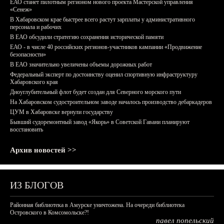
ЕАО станет пилотным регионом нового проекта Мастерской управления
«Сенеж»
В Хабаровском крае быстрее всего растут зарплаты у административного
персонала и рабочих
В ЕАО обсудили стратегию сохранения исторической памяти
ЕАО - в числе 40 российских регионов-участников кампании «Продвижение
безопасности»
В ЕАО значительно увеличены объемы дорожных работ
Федеральный эксперт по достоинству оценил спортивную инфраструктуру
Хабаровского края
Дноуглубительный флот будет создан для Северного морского пути
На Хабаровском судостроительном заводе началось производство дебаркадеров
ЦУМ в Хабаровске вернули государству
Бывший судоремонтный завод «Якорь» в Советской Гавани планируют
восстановить
Архив новостей >>
ИЗ БЛОГОВ
Районная библиотека в Амурске уничтожена. На очереди библиотека
Островского в Комсомольске?!
павел попельский