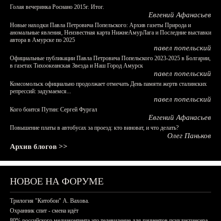
Голая вечеринка Роснано 2015г. Итог.
Евгений Афанасьев
Новые находки Павла Петровича Попельского: Архив газеты Природа и
аномальные явления, Неизвестная карта НижнеАмурЛага и Последние выставки
автора в Амурске по 2025
павел попельский
Официальные публикации Павла Петровича Попельского 2023-2025 в Болгарии,
в газетах Тихоокеанская Звезда и Наш Город Амурск
павел попельский
Комсомольск официально продолжает отмечать День памяти жертв сталинских
репрессий: задумаемся...
павел попельский
Кого боится Путин: Сергей Фургал
Евгений Афанасьев
Повышение платы в автобусах за проезд: кто виноват, и что делать?
Олег Паньков
Архив блогов >>
НОВОЕ НА ФОРУМЕ
Трилогия "Китобои" А. Вахова.
Охранник спит - смена идёт
80% российского медиаконтента это телевидение для пациентов психдиспансера