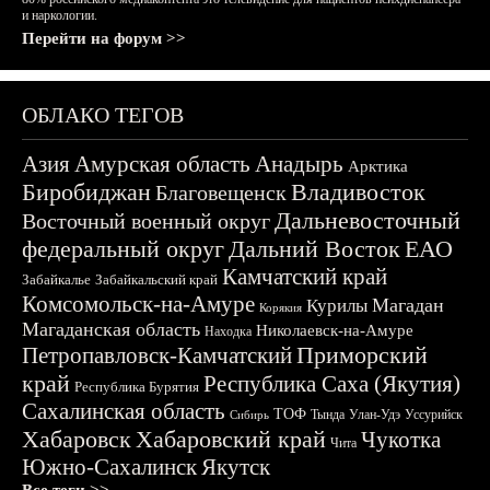
и наркологии.
Перейти на форум >>
ОБЛАКО ТЕГОВ
Азия
Амурская область
Анадырь
Арктика
Биробиджан
Владивосток
Благовещенск
Дальневосточный
Восточный военный округ
федеральный округ
Дальний Восток
ЕАО
Камчатский край
Забайкалье
Забайкальский край
Комсомольск-на-Амуре
Магадан
Курилы
Корякия
Магаданская область
Николаевск-на-Амуре
Находка
Приморский
Петропавловск-Камчатский
край
Республика Саха (Якутия)
Республика Бурятия
Сахалинская область
ТОФ
Тында
Улан-Удэ
Уссурийск
Сибирь
Хабаровск
Хабаровский край
Чукотка
Чита
Южно-Сахалинск
Якутск