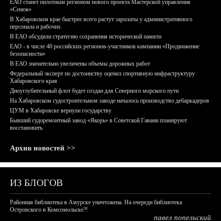
ЕАО станет пилотным регионом нового проекта Мастерской управления
«Сенеж»
В Хабаровском крае быстрее всего растут зарплаты у административного
персонала и рабочих
В ЕАО обсудили стратегию сохранения исторической памяти
ЕАО - в числе 40 российских регионов-участников кампании «Продвижение
безопасности»
В ЕАО значительно увеличены объемы дорожных работ
Федеральный эксперт по достоинству оценил спортивную инфраструктуру
Хабаровского края
Дноуглубительный флот будет создан для Северного морского пути
На Хабаровском судостроительном заводе началось производство дебаркадеров
ЦУМ в Хабаровске вернули государству
Бывший судоремонтный завод «Якорь» в Советской Гавани планируют
восстановить
Архив новостей >>
ИЗ БЛОГОВ
Районная библиотека в Амурске уничтожена. На очереди библиотека
Островского в Комсомольске?!
павел попельский