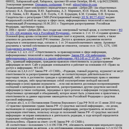
680032, Хабаровский край, Хабаровск, проспект 60-летия Октября, 88-46, т./ф.84212296081.
Электронная приемная:
Отправить сообщение
. E-mail:
editor@debri-dv.com
Редакционный совет электронного периодического издания «Дебри-ДВ» (на общественных
началах): К.А. Пронякин, И.Ю. Харитонова, А.Э. Мирмович, Ю.Н. Юрьев, Ю.В. Ковалев,
Л.Н. Левина, А.Ю. Жданов, Е.Н. Голубь, С.Н. Бурындин, Б.М. Сухинин, О.В. Егорова
Свидетельство о регистрации СМИ (Регистрационный номер)
ЭЛ № ФС77-45537
выдано
Федеральной службой по надзору в сфере связи, информационных технологий и массовых
коммуникаций (Роскомнадзор) 16.06.2011 г. Территория распространения: Российская
Федерация, зарубежные страны.
В 2006 г. проект «Дебри-ДВ» был создан как электронный частный архив, в соответствии с
ФЗ
№ 125 «Об архивном деле в Российской Федерации»
, согласно п. 2 ст. 13 «Создание архивов».
Основной фонд архива составляют публикации газет и журналов, изданные книги, а также
рукописи по дальневосточной (РФ) тематике. Доступ к архивным документам является
открытым в электронном виде, согласно п. 1 ст. 24 вышеобозначенного закона. Архивные
документы к частной собственности редакции не относятся, согласно ст.ст. 1275, 1276, 1306
Гражданского кодекса РФ
.
Согласно ч.2. п.3. ст.17 «Ответственность за правонарушения в сфере информации,
информационных технологий и защиты информации»
Закона РФ «Об информации,
информационных технологиях и о защите информации» (ФЗ-149 от 27.07.06 г.)
архив «Дебри-
ДВ», хранящий информацию, гражданско-правовую ответственность за распространение
информации не несет. Сайт и редакция основываются и работают на основании ст.8 «Право на
доступ к информации» ФЗ-149.
Согласно пп.3,4,6 ст.57 Закона РФ «О СМИ», «Редакция, главный редактор, журналист не несут
ответственности за распространение сведений, не соответствующих действительности и
порочащих честь и достоинство граждан и организаций, либо ущемляющих права и законные
интересы граждан, либо представляющих собой злоупотребление свободой массовой
информации и (или) правами журналиста: ...если они являются дословным воспроизведением
сообщений и материалов или их фрагментов, распространенных другим средством массовой
информации (а также сообщения, переданные в пресс-релизах и информация государственных,
общественных организаций и объединений), которое может быть установлено и привлечено к
ответственности за данное нарушение законодательства Российской Федерации о средствах
массовой информации».
Согласно абз.3, п.13 Постановления Пленума Верховного Суда РФ №16 от 15 июня 2010 года
«О практике применения судами Закона РФ «О средствах массовой информации», «по делам,
вытекающим из содержания распространенной информации, распространитель не является
надлежащим ответчиком, поскольку исходя из положений Закона РФ «О средствах массовой
информации» не вправе вмешиваться в деятельность редакции, в ходе которой определяется
содержание сообщений и материалов».
Воспользуйтесь «Правом на ответ» (ст.46 Закона РФ «О СМИ»).
«В соответствии с положением ч.3 ст.196 ГПК РФ, обязанность компенсации морального вреда
подлежит возложению на авторов, а по опубликованию опровержения, в порядке ч.2 ст.152 ГК