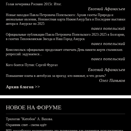
Голая вечеринка Роснано 2015г. Итог.
Евгений Афанасьев
Новые находки Павла Петровича Попельского: Архив газеты Природа и
аномальные явления, Неизвестная карта НижнеАмурЛага и Последние выставки
автора в Амурске по 2025
павел попельский
Официальные публикации Павла Петровича Попельского 2023-2025 в Болгарии,
в газетах Тихоокеанская Звезда и Наш Город Амурск
павел попельский
Комсомольск официально продолжает отмечать День памяти жертв сталинских
репрессий: задумаемся...
павел попельский
Кого боится Путин: Сергей Фургал
Евгений Афанасьев
Повышение платы в автобусах за проезд: кто виноват, и что делать?
Олег Паньков
Архив блогов >>
НОВОЕ НА ФОРУМЕ
Трилогия "Китобои" А. Вахова.
Охранник спит - смена идёт
80% российского медиаконтента это телевидение для пациентов психдиспансера