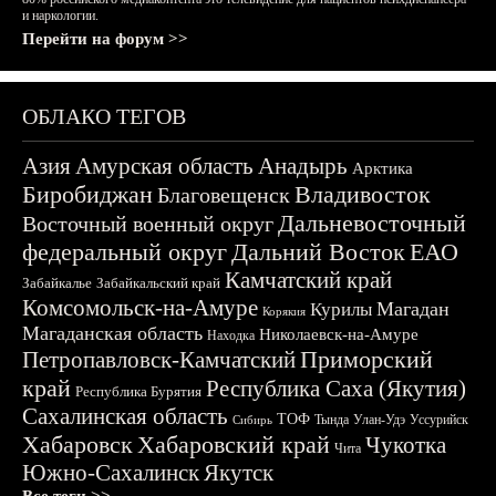
и наркологии.
Перейти на форум >>
ОБЛАКО ТЕГОВ
Азия
Амурская область
Анадырь
Арктика
Биробиджан
Владивосток
Благовещенск
Дальневосточный
Восточный военный округ
федеральный округ
Дальний Восток
ЕАО
Камчатский край
Забайкалье
Забайкальский край
Комсомольск-на-Амуре
Магадан
Курилы
Корякия
Магаданская область
Николаевск-на-Амуре
Находка
Приморский
Петропавловск-Камчатский
край
Республика Саха (Якутия)
Республика Бурятия
Сахалинская область
ТОФ
Тында
Улан-Удэ
Уссурийск
Сибирь
Хабаровск
Хабаровский край
Чукотка
Чита
Южно-Сахалинск
Якутск