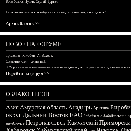
Кого боится Путин: Сергей Фургал
Повышение платы в автобусах за проезд: кто виноват, и что делать?
Архив блогов >>
НОВОЕ НА ФОРУМЕ
Трилогия "Китобои" А. Вахова.
Охранник спит - смена идёт
80% российского медиаконтента это телевидение для пациентов психдиспансера и на
Перейти на форум >>
ОБЛАКО ТЕГОВ
Бироби
Азия
Амурская область
Анадырь
Арктика
округ
Дальний Восток
ЕАО
Забайкалье
Забайкальский к
Приморски
Петропавловск-Камчатский
на-Амуре
Хабаровск
Хабаровский край
Чукотка
Южн