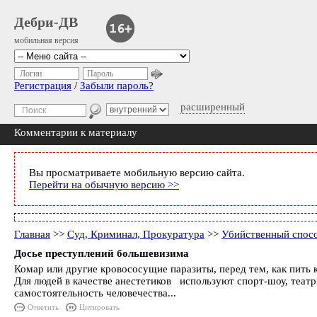
Дебри-ДВ
мобильная версия
Логин
Пароль
Регистрация
/
Забыли пароль?
расширенный
Комментарии к материалу
Вы просматриваете мобильную версию сайта.
Перейти на обычную версию >>
Главная
>>
Суд, Криминал, Прокуратура
>>
Убийственный спос
Досье преступлений большевизима
Комар или другие кровососущие паразиты, перед тем, как пить к
Для людей в качестве анестетиков используют спорт-шоу, театры,
самостоятельность человечества...
Ответить
Цитировать