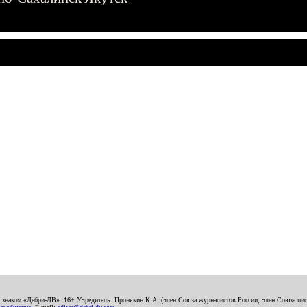
о знаком «Дебри-ДВ». 16+ Учредитель: Пронякин К.А. (член Союза журналистов России, член Союза писа