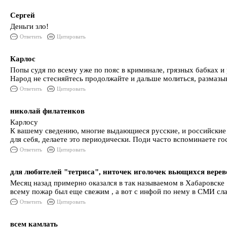
Сергей
Деньги зло!
Ответить
Цитировать
Карлос
Попы судя по всему уже по пояс в криминале, грязных бабках и
Народ не стесняйтесь продолжайте и дальше молиться, размазы
Ответить
Цитировать
николай филатенков
Карлосу
К вашему сведению, многие выдающиеся русские, и российские п
для себя, делаете это периодически. Поди часто вспоминаете гос
Ответить
Цитировать
для любителей "тетриса", ниточек иголочек вьющихся верев
Месяц назад примерно оказался в так называемом в Хабаровске 
всему пожар был еще свежим , а вот с инфой по нему в СМИ сла
Ответить
Цитировать
всем камлать