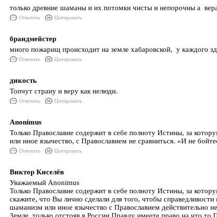
только древние шаманы и их потомки чисты и непорочны а вера
Ответить
Цитировать
брандмейстер
много пожарищ происходит на земле хабаровской, у каждого зд
Ответить
Цитировать
дикость
Топчут страну и веру как нелюди.
Ответить
Цитировать
Anonimus
Только Православие содержит в себе полноту Истины, за котор
или иное язычество, с Православием не сравниться. «И не бойт
Ответить
Цитировать
Виктор Киселёв
Уважаемый Anonimus
Только Православие содержит в себе полноту Истины, за котор
скажите, что Вы лично сделали для того, чтобы справедливости
шаманизм или иное язычество с Православием действительно не
Земле, только отстояв в России Правду имеете право на что т