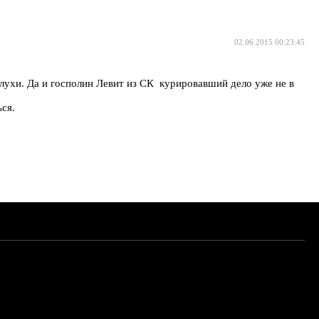
02.06.2015 00:23:45
слухи. Да и госполин Левит из СК курировавший дело уже не в
ься.