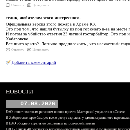
Ответить
Цитировать
телик, любителям этого интересного.
Официальная версия этого пожара в Храме КЗ.
Это при том, что нашли бутылку из под горючего в-ва на месте
И потом за убийство ответил 23 летний гостарбайтер. Это при н
Хабаровске.
Все шито крыто? Логично предположить , что несчастный таджик 
Ответить
Цитировать
Добавить комментарий
НОВОСТИ
07.08.2026
ЕАО станет пилотным регионом нового проекта Мастерской управления «Сенеж»
В Хабаровском крае быстрее всего растут зарплаты у административного персонала 
В ЕАО обсудили стратегию сохранения исторической памяти
ЕАО - в числе 40 российских регионов-участников кампании «Продвижение безопас