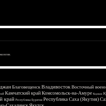
ркологии.
джан
Владивосток
Благовещенск
Восточный воен
Камчатский край
Комсомольск-на-Амуре
К
рай
Корякия
й край
Республика Саха (Якутия)
Са
Республика Бурятия
о-Сахалинск
Якутск