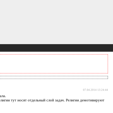
07.04.2014 13:24:44
ала.
 религии тут носят отдельный слой задач. Религии демотивируют