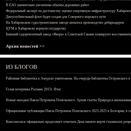
В ЕАО значительно увеличены объемы дорожных работ
Федеральный эксперт по достоинству оценил спортивную инфраструктуру Хабаровс
Дноуглубительный флот будет создан для Северного морского пути
На Хабаровском судостроительном заводе началось производство дебаркадеров
ЦУМ в Хабаровске вернули государству
Бывший судоремонтный завод «Якорь» в Советской Гавани планируют восстановить
Архив новостей >>
ИЗ БЛОГОВ
Районная библиотека в Амурске уничтожена. На очереди библиотека Островского в
Голая вечеринка Роснано 2015г. Итог.
Новые находки Павла Петровича Попельского: Архив газеты Природа и аномальные
Официальные публикации Павла Петровича Попельского 2023-2025 в Болгарии, в г
Комсомольск официально продолжает отмечать День памяти жертв сталинских репрес