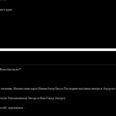
кого края
 Комсомольске?!
 явления, Неизвестная карта НижнеАмурЛага и Последние выставки автора в Амурске 
азетах Тихоокеанская Звезда и Наш Город Амурск
сий: задумаемся...