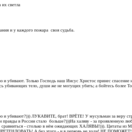
 их светла
ания и у каждого пожара своя судьба.
ую и убивают. Только Господь наш Иисус Христос принес спасение
есь убивающих тело, души же не могущих убить; а бойтесь более То
ую и убивают?))) ЛУКАВИТЕ, брат! ВРЁТЕ! У мусульман за веру ст
 и правды в России стало больше?)))На халяву - за проявленную лю
 сравниться - столько в нём ожидающих ХАЛЯВЫ!))). Цитаты из Ма
о ПРЕТЕНДОВАТЬ! А без этого - и в церковь не ходи! НЕ ПОМОЖЕТ!