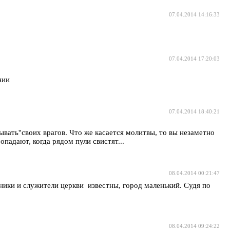
07.04.2014 14:16:33
07.04.2014 17:20:03
нии
07.04.2014 18:40:21
ать''своих врагов. Что же касается молитвы, то вы незаметно
опадают, когда рядом пули свистят...
08.04.2014 00:21:47
сники и служители церкви известны, город маленький. Судя по
08.04.2014 09:24:22