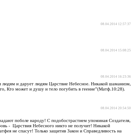
08.04.2014 12:57:37
08.04.2014 15:08:25
08.04.2014 16:23:36
 и людям и дарует людям Царствие Небесное. Никакой шаманизм,
го, Кто может и душу и тело погубить в геенне”(Матф.10:28).
08.04.2014 20:54:50
радают поболе народу! С подобострастием упоминая Создателя,
бовь - Царствия Небесного никто не получит! Никакой
тфея не спасут! Только защитив Закон и Справедливость на