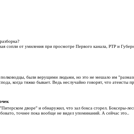
 разборка?
вая сопли от умиления при просмотре Первого канала, РТР и Губер
олководцы, были верущими людьми, но это не мешало им ''размазыв
пода, когда тяжко бывает. Ведь неслучайно говорят, что атеисты пр
очек
"Питерском дворе" и обнаружил, что зал бокса сгорел. Боксеры-ле
бовато, точнее пока вообще не видел упоминаний. А сейчас это..