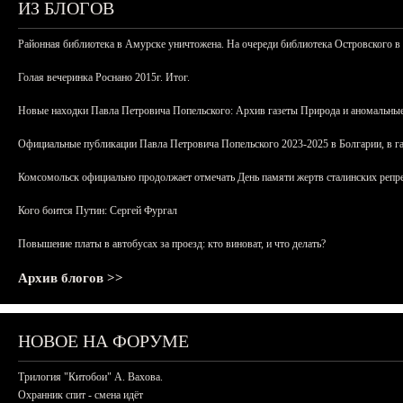
ИЗ БЛОГОВ
Районная библиотека в Амурске уничтожена. На очереди библиотека Островского в
Голая вечеринка Роснано 2015г. Итог.
Новые находки Павла Петровича Попельского: Архив газеты Природа и аномальные
Официальные публикации Павла Петровича Попельского 2023-2025 в Болгарии, в г
Комсомольск официально продолжает отмечать День памяти жертв сталинских репрес
Кого боится Путин: Сергей Фургал
Повышение платы в автобусах за проезд: кто виноват, и что делать?
Архив блогов >>
НОВОЕ НА ФОРУМЕ
Трилогия "Китобои" А. Вахова.
Охранник спит - смена идёт