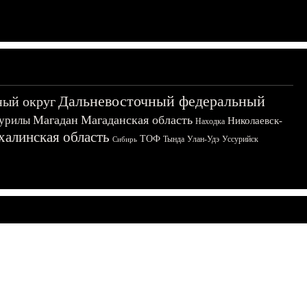
Дальневосточный федеральный
ный округ
Магадан
Магаданская область
урилы
Николаевск-
Находка
халинская область
ТОФ
Тында
Улан-Удэ
Уссурийск
Сибирь