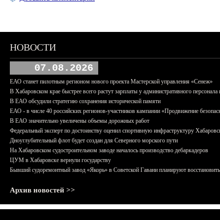
НОВОСТИ
07.08.2026
ЕАО станет пилотным регионом нового проекта Мастерской управления «Сенеж»
В Хабаровском крае быстрее всего растут зарплаты у административного персонала 
В ЕАО обсудили стратегию сохранения исторической памяти
ЕАО - в числе 40 российских регионов-участников кампании «Продвижение безопас
В ЕАО значительно увеличены объемы дорожных работ
Федеральный эксперт по достоинству оценил спортивную инфраструктуру Хабаровс
Дноуглубительный флот будет создан для Северного морского пути
На Хабаровском судостроительном заводе началось производство дебаркадеров
ЦУМ в Хабаровске вернули государству
Бывший судоремонтный завод «Якорь» в Советской Гавани планируют восстановить
Архив новостей >>