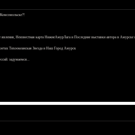
 Комсомольске?!
 явления, Неизвестная карта НижнеАмурЛага и Последние выставки автора в Амурске 
азетах Тихоокеанская Звезда и Наш Город Амурск
сий: задумаемся...