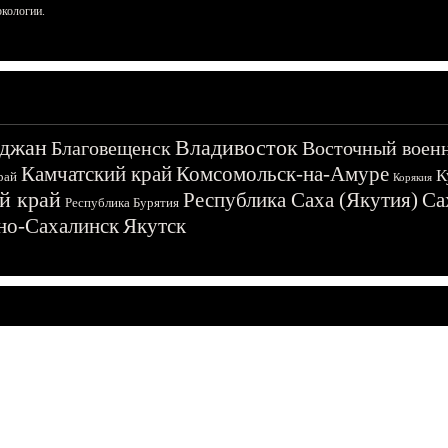
ркологии.
джан
Владивосток
Благовещенск
Восточный воен
Камчатский край
Комсомольск-на-Амуре
К
рай
Корякия
й край
Республика Саха (Якутия)
Са
Республика Бурятия
о-Сахалинск
Якутск