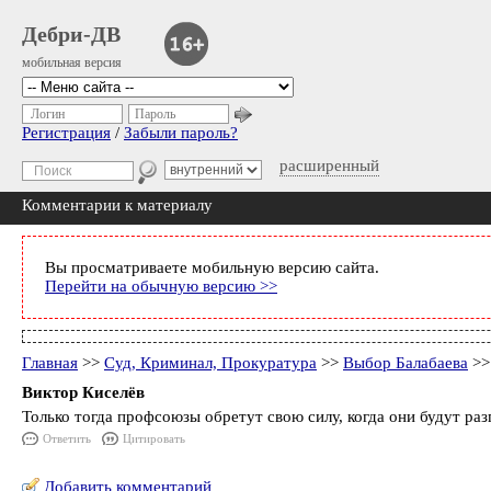
Дебри-ДВ
мобильная версия
Логин
Пароль
Регистрация
/
Забыли пароль?
расширенный
Комментарии к материалу
Вы просматриваете мобильную версию сайта.
Перейти на обычную версию >>
Главная
>>
Суд, Криминал, Прокуратура
>>
Выбор Балабаева
>>
Виктор Киселёв
Только тогда профсоюзы обретут свою силу, когда они будут раз
Ответить
Цитировать
Добавить комментарий