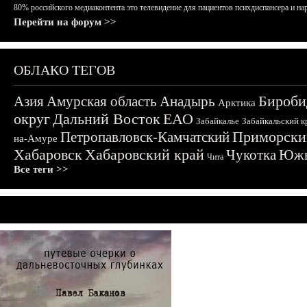
80% российского медиаконтента это телевидение для пациентов психдиспансера и на
Перейти на форум >>
ОБЛАКО ТЕГОВ
Бироби
Азия
Амурская область
Анадырь
Арктика
округ
Дальний Восток
ЕАО
Забайкалье
Забайкальский к
Приморски
Петропавловск-Камчатский
на-Амуре
Хабаровск
Хабаровский край
Чукотка
Южн
Чита
Все теги >>