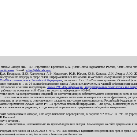
о знаком «Дебри-ДВ». 16+ Учредитель: Пронякин К.А. (член Союза журналистов России, член Союза писа
 сообщение
. E-mail:
editor@debri-dv.com
): К.А. Пронякин, И.Ю. Харитонова, А.Э. Мирмович, Ю.Н. Юрьев, Ю.В. Ковалев, Л.Н. Левина, А.Ю. Ж
 службой по надзору в сфере связи, информационных технологий и массовых коммуникаций (Роскомнадзо
5 «Об архивном деле в Российской Федерации»
, согласно п. 2 ст. 13 «Создание архивов». Основной фон
е, согласно п. 1 ст. 24 вышеобозначенного закона. Архивные документы к частной собственности редакци
ых технологий и защиты информации»
Закона РФ «Об информации, информационных технологиях и о защите
и работают на основании ст.8 «Право на доступ к информации» ФЗ-149.
етственности за распространение сведений, не соответствующих действительности и порочащих честь и д
 ...если они являются дословным воспроизведением сообщений и материалов или их фрагментов, распро
новлено и привлечено к ответственности за данное нарушение законодательства Российской Федерации о
актике применения судами Закона РФ «О средствах массовой информации», «по делам, вытекающим из со
ся в деятельность редакции, в ходе которой определяется содержание сообщений и материалов».
жит возложению на авторов, а по опубликованию опровержения, в порядке ч.2 ст.152 ГК РФ - на учредит
.В.Пестовой.
ску с авторами.
енны, соответственно, исключительно их правообладатели и авторы. Комментарии на сайте приравнены к
дерального закона от 12.06.2002 г. № 67-ФЗ «Об основных гарантиях избирательных прав и права на уча
дование) - едино - сайт, без оплаты - безвозмездно/бесплатно.