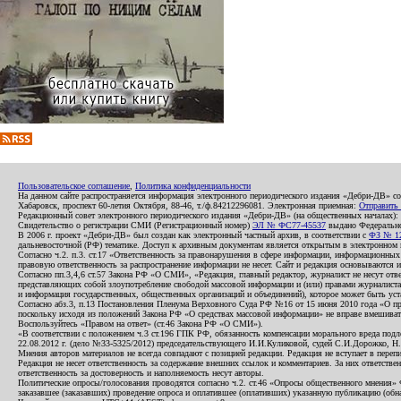
Пользовательское соглашение
,
Политика конфиденциальности
На данном сайте распространяется информация электронного периодического издания «Дебри-ДВ» с
Хабаровск, проспект 60-летия Октября, 88-46, т./ф.84212296081. Электронная приемная:
Отправить
Редакционный совет электронного периодического издания «Дебри-ДВ» (на общественных началах
Свидетельство о регистрации СМИ (Регистрационный номер)
ЭЛ № ФС77-45537
выдано Федеральной
В 2006 г. проект «Дебри-ДВ» был создан как электронный частный архив, в соответствии с
ФЗ № 12
дальневосточной (РФ) тематике. Доступ к архивным документам является открытым в электронном вид
Согласно ч.2. п.3. ст.17 «Ответственность за правонарушения в сфере информации, информационн
правовую ответственность за распространение информации не несет. Сайт и редакция основываются 
Согласно пп.3,4,6 ст.57 Закона РФ «О СМИ», «Редакция, главный редактор, журналист не несут отв
представляющих собой злоупотребление свободой массовой информации и (или) правами журналиста:
и информация государственных, общественных организаций и объединений), которое может быть уста
Согласно абз.3, п.13 Постановления Пленума Верховного Суда РФ №16 от 15 июня 2010 года «О пр
поскольку исходя из положений Закона РФ «О средствах массовой информации» не вправе вмешивать
Воспользуйтесь «Правом на ответ» (ст.46 Закона РФ «О СМИ»).
«В соответствии с положением ч.3 ст.196 ГПК РФ, обязанность компенсации морального вреда подле
22.08.2012 г. (дело №33-5325/2012) председательствующего И.И.Куликовой, судей С.И.Дорожко, Н
Мнения авторов материалов не всегда совпадают с позицией редакции. Редакция не вступает в перепи
Редакция не несет ответственность за содержание внешних ссылок и комментариев. За них ответств
ответственность за достоверность и наполняемость несут авторы.
Политические опросы/голосования проводятся согласно ч.2. ст.46 «Опросы общественного мнения» Фе
заказавшее (заказавших) проведение опроса и оплатившее (оплативших) указанную публикацию (обнаро