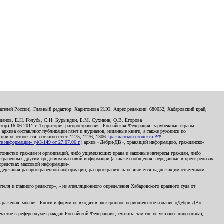
телей России). Главный редактор: Харитонова И.Ю. Адрес редакции: 680032, Хабаровский край,
данов, Е.Н. Голубь, С.Н. Бурындин, Б.М. Сухинин, О.В. Егорова
р) 16.06.2011 г. Территория распространения: Российская Федерация, зарубежные страны.
д архива составляют публикации газет и журналов, изданные книги, а также рукописи по
и не относятся, согласно ст.ст. 1275, 1276, 1306
Гражданского кодекса РФ
.
 информации» (ФЗ-149 от 27.07.06 г.)
архив «Дебри-ДВ», хранящий информацию, гражданско-
остоинство граждан и организаций, либо ущемляющих права и законные интересы граждан, либо
страненных другим средством массовой информации (а также сообщения, переданные в пресс-релизах
 средствах массовой информации».
держания распространенной информации, распространитель не является надлежащим ответчиком,
еля и главного редактор», - из апелляционного определения Хабаровского краевого суда от
 выражению мнения. Блоги и форум не входят в электронное периодическое издание «Дебри-ДВ»,
стие в референдуме граждан Российской Федерации»; считать, там где не указано: лицо (лица),