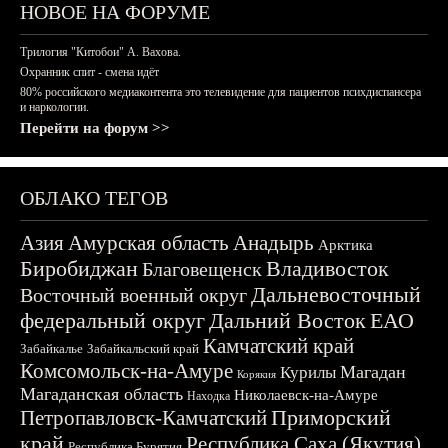
НОВОЕ НА ФОРУМЕ
Трилогия "Китобои" А. Вахова.
Охранник спит - смена идёт
80% российского медиаконтента это телевидение для пациентов психдиспансера
и наркологии.
Перейти на форум >>
ОБЛАКО ТЕГОВ
Азия
Амурская область
Анадырь
Арктика
Биробиджан
Владивосток
Благовещенск
Дальневосточный
Восточный военный округ
федеральный округ
Дальний Восток
ЕАО
Камчатский край
Забайкалье
Забайкальский край
Комсомольск-на-Амуре
Магадан
Курилы
Корякия
Магаданская область
Николаевск-на-Амуре
Находка
Приморский
Петропавловск-Камчатский
край
Республика Саха (Якутия)
Республика Бурятия