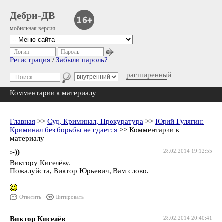
Дебри-ДВ
мобильная версия
Логин
Пароль
Регистрация
/
Забыли пароль?
расширенный
Комментарии к материалу
Главная
>>
Суд, Криминал, Прокуратура
>>
Юрий Гулягин:
Криминал без борьбы не сдается
>> Комментарии к
материалу
:-))
28.02.2014 19:12:55
Виктору Киселёву.
Пожалуйста, Виктор Юрьевич, Вам слово.
Ответить
Цитировать
Виктор Киселёв
28.02.2014 20:40:41