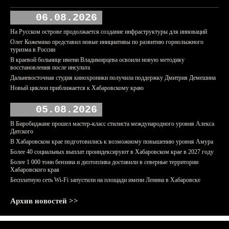
06.08.2026
На Русском острове продолжается создание инфраструктуры для инноваций
Олег Кожемяко представил новые инициативы по развитию горнолыжного
туризма в России
В краевой больнице имени Владимирцева освоили новую методику
восстановления после инсульта
Дальневосточная студия кинохроники получила поддержку Дмитрия Демешина
Новый циклон приближается к Хабаровскому краю
05.08.2026
В Биробиджане прошел мастер-класс стилиста международного уровня Алекса
Датского
В Хабаровском крае подготовились к возможному повышению уровня Амура
Более 40 социальных выплат проиндексируют в Хабаровском крае в 2027 году
Более 1 000 тонн бензина и дизтоплива доставили в северные территории
Хабаровского края
Бесплатную сеть Wi-Fi запустили на площади имени Ленина в Хабаровске
Архив новостей >>