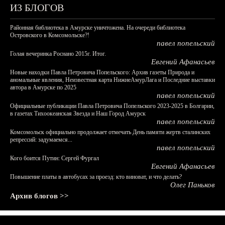
ИЗ БЛОГОВ
Районная библиотека в Амурске уничтожена. На очереди библиотека
Островского в Комсомольске?!
павел попельский
Голая вечеринка Роснано 2015г. Итог.
Евгений Афанасьев
Новые находки Павла Петровича Попельского: Архив газеты Природа и
аномальные явления, Неизвестная карта НижнеАмурЛага и Последние выставки
автора в Амурске по 2025
павел попельский
Официальные публикации Павла Петровича Попельского 2023-2025 в Болгарии,
в газетах Тихоокеанская Звезда и Наш Город Амурск
павел попельский
Комсомольск официально продолжает отмечать День памяти жертв сталинских
репрессий: задумаемся...
павел попельский
Кого боится Путин: Сергей Фургал
Евгений Афанасьев
Повышение платы в автобусах за проезд: кто виноват, и что делать?
Олег Паньков
Архив блогов >>