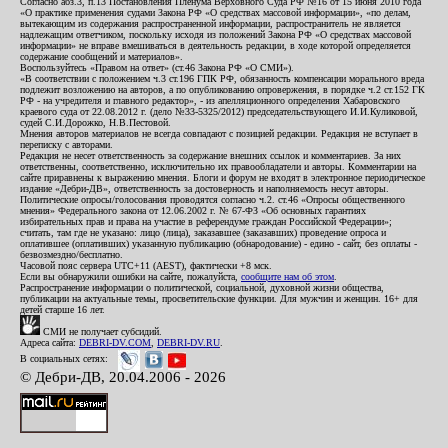
Согласно абз.3, п.13 Постановления Пленума Верховного Суда РФ №16 от 15 июня 2010 года
«О практике применения судами Закона РФ «О средствах массовой информации», «по делам,
вытекающим из содержания распространенной информации, распространитель не является
надлежащим ответчиком, поскольку исходя из положений Закона РФ «О средствах массовой
информации» не вправе вмешиваться в деятельность редакции, в ходе которой определяется
содержание сообщений и материалов».
Воспользуйтесь «Правом на ответ» (ст.46 Закона РФ «О СМИ»).
«В соответствии с положением ч.3 ст.196 ГПК РФ, обязанность компенсации морального вреда
подлежит возложению на авторов, а по опубликованию опровержения, в порядке ч.2 ст.152 ГК
РФ - на учредителя и главного редактор», - из апелляционного определения Хабаровского
краевого суда от 22.08.2012 г. (дело №33-5325/2012) председательствующего И.И.Куликовой,
судей С.И.Дорожко, Н.В.Пестовой.
Мнения авторов материалов не всегда совпадают с позицией редакции. Редакция не вступает в
переписку с авторами.
Редакция не несет ответственность за содержание внешних ссылок и комментариев. За них
ответственны, соответственно, исключительно их правообладатели и авторы. Комментарии на
сайте приравнены к выражению мнения. Блоги и форум не входят в электронное периодическое
издание «Дебри-ДВ», ответственность за достоверность и наполняемость несут авторы.
Политические опросы/голосования проводятся согласно ч.2. ст.46 «Опросы общественного
мнения» Федерального закона от 12.06.2002 г. № 67-ФЗ «Об основных гарантиях
избирательных прав и права на участие в референдуме граждан Российской Федерации»;
считать, там где не указано: лицо (лица), заказавшее (заказавших) проведение опроса и
оплатившее (оплативших) указанную публикацию (обнародование) - едино - сайт, без оплаты -
безвозмездно/бесплатно.
Часовой пояс сервера UTC+11 (AEST), фактически +8 мск.
Если вы обнаружили ошибки на сайте, пожалуйста,
сообщите нам об этом
.
Распространение информации о политической, социальной, духовной жизни общества,
публикации на актуальные темы, просветительские функции. Для мужчин и женщин. 16+ для
детей старше 16 лет.
СМИ не получает субсидий.
Адреса сайта:
DEBRI-DV.COM
,
DEBRI-DV.RU
.
В социальных сетях:
© Дебри-ДВ, 20.04.2006 - 2026