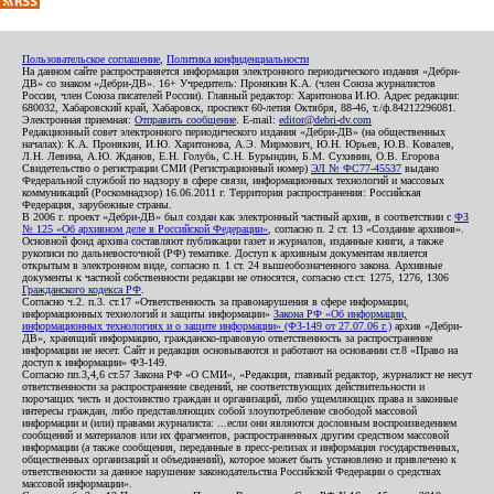
Пользовательское соглашение
,
Политика конфиденциальности
На данном сайте распространяется информация электронного периодического издания «Дебри-
ДВ» со знаком «Дебри-ДВ». 16+ Учредитель: Пронякин К.А. (член Союза журналистов
России, член Союза писателей России). Главный редактор: Харитонова И.Ю. Адрес редакции:
680032, Хабаровский край, Хабаровск, проспект 60-летия Октября, 88-46, т./ф.84212296081.
Электронная приемная:
Отправить сообщение
. E-mail:
editor@debri-dv.com
Редакционный совет электронного периодического издания «Дебри-ДВ» (на общественных
началах): К.А. Пронякин, И.Ю. Харитонова, А.Э. Мирмович, Ю.Н. Юрьев, Ю.В. Ковалев,
Л.Н. Левина, А.Ю. Жданов, Е.Н. Голубь, С.Н. Бурындин, Б.М. Сухинин, О.В. Егорова
Свидетельство о регистрации СМИ (Регистрационный номер)
ЭЛ № ФС77-45537
выдано
Федеральной службой по надзору в сфере связи, информационных технологий и массовых
коммуникаций (Роскомнадзор) 16.06.2011 г. Территория распространения: Российская
Федерация, зарубежные страны.
В 2006 г. проект «Дебри-ДВ» был создан как электронный частный архив, в соответствии с
ФЗ
№ 125 «Об архивном деле в Российской Федерации»
, согласно п. 2 ст. 13 «Создание архивов».
Основной фонд архива составляют публикации газет и журналов, изданные книги, а также
рукописи по дальневосточной (РФ) тематике. Доступ к архивным документам является
открытым в электронном виде, согласно п. 1 ст. 24 вышеобозначенного закона. Архивные
документы к частной собственности редакции не относятся, согласно ст.ст. 1275, 1276, 1306
Гражданского кодекса РФ
.
Согласно ч.2. п.3. ст.17 «Ответственность за правонарушения в сфере информации,
информационных технологий и защиты информации»
Закона РФ «Об информации,
информационных технологиях и о защите информации» (ФЗ-149 от 27.07.06 г.)
архив «Дебри-
ДВ», хранящий информацию, гражданско-правовую ответственность за распространение
информации не несет. Сайт и редакция основываются и работают на основании ст.8 «Право на
доступ к информации» ФЗ-149.
Согласно пп.3,4,6 ст.57 Закона РФ «О СМИ», «Редакция, главный редактор, журналист не несут
ответственности за распространение сведений, не соответствующих действительности и
порочащих честь и достоинство граждан и организаций, либо ущемляющих права и законные
интересы граждан, либо представляющих собой злоупотребление свободой массовой
информации и (или) правами журналиста: ...если они являются дословным воспроизведением
сообщений и материалов или их фрагментов, распространенных другим средством массовой
информации (а также сообщения, переданные в пресс-релизах и информация государственных,
общественных организаций и объединений), которое может быть установлено и привлечено к
ответственности за данное нарушение законодательства Российской Федерации о средствах
массовой информации».