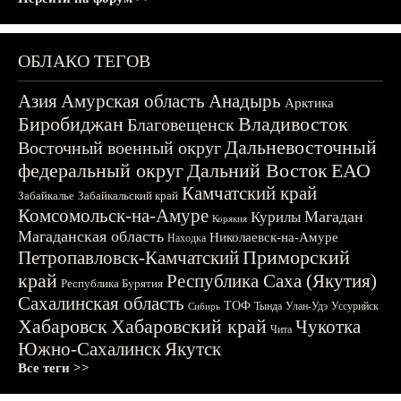
ОБЛАКО ТЕГОВ
Азия
Амурская область
Анадырь
Арктика
Биробиджан
Владивосток
Благовещенск
Дальневосточный
Восточный военный округ
федеральный округ
Дальний Восток
ЕАО
Камчатский край
Забайкалье
Забайкальский край
Комсомольск-на-Амуре
Магадан
Курилы
Корякия
Магаданская область
Николаевск-на-Амуре
Находка
Приморский
Петропавловск-Камчатский
край
Республика Саха (Якутия)
Республика Бурятия
Сахалинская область
ТОФ
Тында
Улан-Удэ
Уссурийск
Сибирь
Хабаровск
Хабаровский край
Чукотка
Чита
Южно-Сахалинск
Якутск
Все теги >>