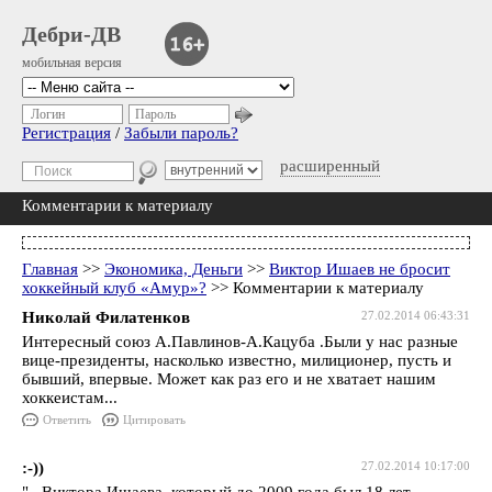
Дебри-ДВ
мобильная версия
Логин
Пароль
Регистрация
/
Забыли пароль?
расширенный
Комментарии к материалу
Главная
>>
Экономика, Деньги
>>
Виктор Ишаев не бросит
хоккейный клуб «Амур»?
>> Комментарии к материалу
Николай Филатенков
27.02.2014 06:43:31
Интересный союз А.Павлинов-А.Кацуба .Были у нас разные
вице-президенты, насколько известно, милиционер, пусть и
бывший, впервые. Может как раз его и не хватает нашим
хоккеистам...
Ответить
Цитировать
:-))
27.02.2014 10:17:00