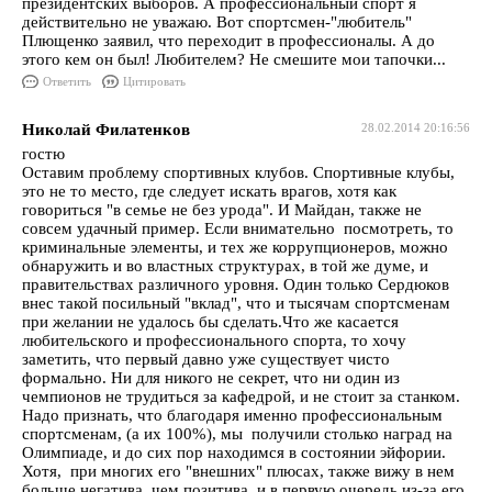
президентских выборов. А профессиональный спорт я
действительно не уважаю. Вот спортсмен-"любитель"
Плющенко заявил, что переходит в профессионалы. А до
этого кем он был! Любителем? Не смешите мои тапочки...
Ответить
Цитировать
Николай Филатенков
28.02.2014 20:16:56
гостю
Оставим проблему спортивных клубов. Спортивные клубы,
это не то место, где следует искать врагов, хотя как
говориться "в семье не без урода". И Майдан, также не
совсем удачный пример. Если внимательно посмотреть, то
криминальные элементы, и тех же коррупционеров, можно
обнаружить и во властных структурах, в той же думе, и
правительствах различного уровня. Один только Сердюков
внес такой посильный "вклад", что и тысячам спортсменам
при желании не удалось бы сделать.Что же касается
любительского и профессионального спорта, то хочу
заметить, что первый давно уже существует чисто
формально. Ни для никого не секрет, что ни один из
чемпионов не трудиться за кафедрой, и не стоит за станком.
Надо признать, что благодаря именно профессиональным
спортсменам, (а их 100%), мы получили столько наград на
Олимпиаде, и до сих пор находимся в состоянии эйфории.
Хотя, при многих его "внешних" плюсах, также вижу в нем
больше негатива, чем позитива, и в первую очередь из-за его