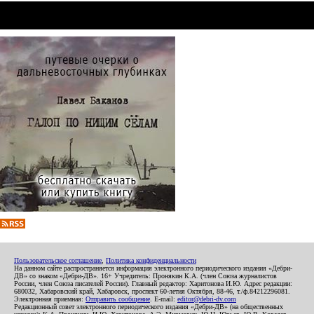
Пользовательское соглашение
,
Политика конфиденциальности
На данном сайте распространяется информация электронного периодического издания «Дебри-
ДВ» со знаком «Дебри-ДВ». 16+ Учредитель: Пронякин К.А. (член Союза журналистов
России, член Союза писателей России). Главный редактор: Харитонова И.Ю. Адрес редакции:
680032, Хабаровский край, Хабаровск, проспект 60-летия Октября, 88-46, т./ф.84212296081.
Электронная приемная:
Отправить сообщение
. E-mail:
editor@debri-dv.com
Редакционный совет электронного периодического издания «Дебри-ДВ» (на общественных