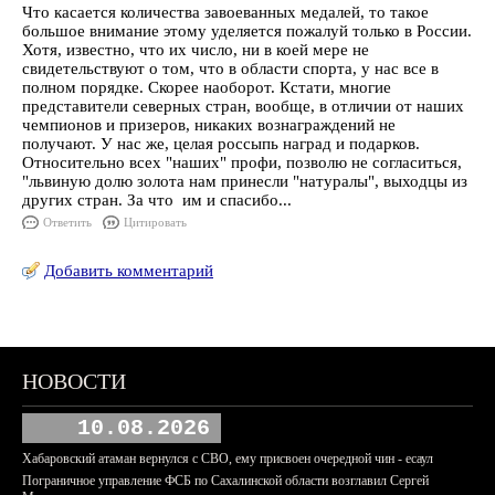
Что касается количества завоеванных медалей, то такое
большое внимание этому уделяется пожалуй только в России.
Хотя, известно, что их число, ни в коей мере не
свидетельствуют о том, что в области спорта, у нас все в
полном порядке. Скорее наоборот. Кстати, многие
представители северных стран, вообще, в отличии от наших
чемпионов и призеров, никаких вознаграждений не
получают. У нас же, целая россыпь наград и подарков.
Относительно всех "наших" профи, позволю не согласиться,
"львиную долю золота нам принесли "натуралы", выходцы из
других стран. За что им и спасибо...
Ответить
Цитировать
Добавить комментарий
НОВОСТИ
10.08.2026
Хабаровский атаман вернулся с СВО, ему присвоен очередной чин - есаул
Пограничное управление ФСБ по Сахалинской области возглавил Сергей