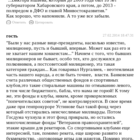
"...Виктора Ишаева, который до 2009 года был 18 лет
губернатором Хабаровского края, а потом, до 2013 -
полпредом в ДФО и главой Минвостокразвития."
Как хорошо, что напомнили. А то уже все забыли.
Ответить
Цитировать
гость
27.02.2014 18:47:31
"Были у нас разные вице-президенты, насколько известно,
милиционер, пусть и бывший, впервые. Может как раз его и
не хватает нашим хоккеистам..." Начнем с того, что бывших
милиционеров не бывает, особо тех, кто дослужился до
полковников, а постсоветский милиционер, эта такая
категория граждан... Как говаривал Нургалиев, - неотемлимая
часть нашего народа, а если быть точнее, власти. Банковские
счета различных общественных фондов и спортивных
клубов,это такие стиральные машины по отмыванию левого,
в том числе бюджетного, бабла, что мама не горюй! К тому
же, эти фонды и клубы, никем, кроме прикормленных
"попечительских советов", не контролируются. В свое время
даже при генпрокуроре Устинове был такой фонд через
который отстирались неисчеслимые миллиарды. Потом
Госдума чухнула и этот фонд прикрыла, но остались
многочисленные фонды "Ветеранов правоохранителей",
этакие крыши для рекетиров. Со спортивными клубами еще
интересней, там, помимо рекета, еще широко развито и
букмекерство, -договорные игры для идиотов. Помимо этого,