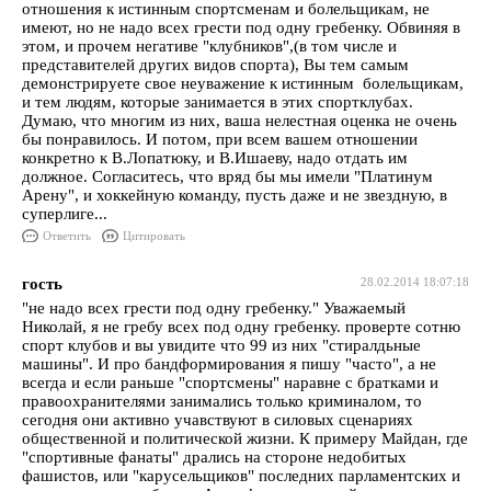
отношения к истинным спортсменам и болельщикам, не
имеют, но не надо всех грести под одну гребенку. Обвиняя в
этом, и прочем негативе "клубников",(в том числе и
представителей других видов спорта), Вы тем самым
демонстрируете свое неуважение к истинным болельщикам,
и тем людям, которые занимается в этих спортклубах.
Думаю, что многим из них, ваша нелестная оценка не очень
бы понравилось. И потом, при всем вашем отношении
конкретно к В.Лопатюку, и В.Ишаеву, надо отдать им
должное. Согласитесь, что вряд бы мы имели "Платинум
Арену", и хоккейную команду, пусть даже и не звездную, в
суперлиге...
Ответить
Цитировать
гость
28.02.2014 18:07:18
"не надо всех грести под одну гребенку." Уважаемый
Николай, я не гребу всех под одну гребенку. проверте сотню
спорт клубов и вы увидите что 99 из них "стиралдьные
машины". И про бандформирования я пишу "часто", а не
всегда и если раньше "спортсмены" наравне с братками и
правоохранителями занимались только криминалом, то
сегодня они активно учавствуют в силовых сценариях
общественной и политической жизни. К примеру Майдан, где
"спортивные фанаты" дрались на стороне недобитых
фашистов, или "карусельщиков" последних парламентских и