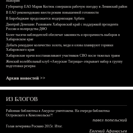
Махорин
Губернатор ЕАО Мария Костюк совершила рабочую поездку в Ленинский район
В ЕАО рекомендовано ввести режим повышенной готовности
В Биробиджане продолжается модернизация Арбата
Дмитрий Демешин: Развиваем Хабаровский край с поддержкой президента
России и полпредства ДФО
Более тысячи наблюдателей обеспечат законность и прозрачность выборов в
Хабаровском крае
Добыть рекордное количество золота, меди и олова планируют горняки
Хабаровского края
Хабаровские врачи восстанавливают участников СВО после тяжелых травм
Женский волейбольный клуб «Амурские Тигрицы» открывает набор в группу
подготовки резерва
Архив новостей >>
ИЗ БЛОГОВ
Районная библиотека в Амурске уничтожена. На очереди библиотека
Островского в Комсомольске?!
павел попельский
Голая вечеринка Роснано 2015г. Итог.
Евгений Афанасьев