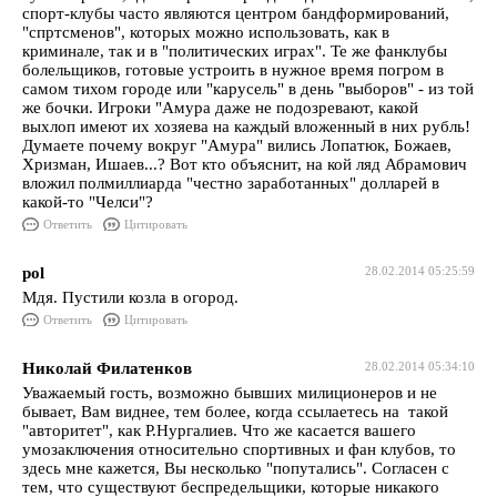
спорт-клубы часто являются центром бандформирований,
"спртсменов", которых можно использовать, как в
криминале, так и в "политических играх". Те же фанклубы
болельщиков, готовые устроить в нужное время погром в
самом тихом городе или "карусель" в день "выборов" - из той
же бочки. Игроки "Амура даже не подозревают, какой
выхлоп имеют их хозяева на каждый вложенный в них рубль!
Думаете почему вокруг "Амура" вились Лопатюк, Божаев,
Хризман, Ишаев...? Вот кто объяснит, на кой ляд Абрамович
вложил полмиллиарда "честно заработанных" долларей в
какой-то "Челси"?
Ответить
Цитировать
pol
28.02.2014 05:25:59
Мдя. Пустили козла в огород.
Ответить
Цитировать
Николай Филатенков
28.02.2014 05:34:10
Уважаемый гость, возможно бывших милиционеров и не
бывает, Вам виднее, тем более, когда ссылаетесь на такой
"авторитет", как Р.Нургалиев. Что же касается вашего
умозаключения относительно спортивных и фан клубов, то
здесь мне кажется, Вы несколько "попутались". Согласен с
тем, что существуют беспредельщики, которые никакого