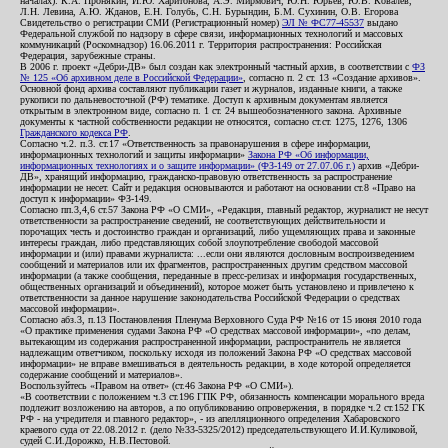
началах): К.А. Пронякин, И.Ю. Харитонова, А.Э. Мирмович, Ю.Н. Юрьев, Ю.В. Ковалев,
Л.Н. Левина, А.Ю. Жданов, Е.Н. Голубь, С.Н. Бурындин, Б.М. Сухинин, О.В. Егорова
Свидетельство о регистрации СМИ (Регистрационный номер)
ЭЛ № ФС77-45537
выдано
Федеральной службой по надзору в сфере связи, информационных технологий и массовых
коммуникаций (Роскомнадзор) 16.06.2011 г. Территория распространения: Российская
Федерация, зарубежные страны.
В 2006 г. проект «Дебри-ДВ» был создан как электронный частный архив, в соответствии с
ФЗ
№ 125 «Об архивном деле в Российской Федерации»
, согласно п. 2 ст. 13 «Создание архивов».
Основной фонд архива составляют публикации газет и журналов, изданные книги, а также
рукописи по дальневосточной (РФ) тематике. Доступ к архивным документам является
открытым в электронном виде, согласно п. 1 ст. 24 вышеобозначенного закона. Архивные
документы к частной собственности редакции не относятся, согласно ст.ст. 1275, 1276, 1306
Гражданского кодекса РФ
.
Согласно ч.2. п.3. ст.17 «Ответственность за правонарушения в сфере информации,
информационных технологий и защиты информации»
Закона РФ «Об информации,
информационных технологиях и о защите информации» (ФЗ-149 от 27.07.06 г.)
архив «Дебри-
ДВ», хранящий информацию, гражданско-правовую ответственность за распространение
информации не несет. Сайт и редакция основываются и работают на основании ст.8 «Право на
доступ к информации» ФЗ-149.
Согласно пп.3,4,6 ст.57 Закона РФ «О СМИ», «Редакция, главный редактор, журналист не несут
ответственности за распространение сведений, не соответствующих действительности и
порочащих честь и достоинство граждан и организаций, либо ущемляющих права и законные
интересы граждан, либо представляющих собой злоупотребление свободой массовой
информации и (или) правами журналиста: ...если они являются дословным воспроизведением
сообщений и материалов или их фрагментов, распространенных другим средством массовой
информации (а также сообщения, переданные в пресс-релизах и информация государственных,
общественных организаций и объединений), которое может быть установлено и привлечено к
ответственности за данное нарушение законодательства Российской Федерации о средствах
массовой информации».
Согласно абз.3, п.13 Постановления Пленума Верховного Суда РФ №16 от 15 июня 2010 года
«О практике применения судами Закона РФ «О средствах массовой информации», «по делам,
вытекающим из содержания распространенной информации, распространитель не является
надлежащим ответчиком, поскольку исходя из положений Закона РФ «О средствах массовой
информации» не вправе вмешиваться в деятельность редакции, в ходе которой определяется
содержание сообщений и материалов».
Воспользуйтесь «Правом на ответ» (ст.46 Закона РФ «О СМИ»).
«В соответствии с положением ч.3 ст.196 ГПК РФ, обязанность компенсации морального вреда
подлежит возложению на авторов, а по опубликованию опровержения, в порядке ч.2 ст.152 ГК
РФ - на учредителя и главного редактор», - из апелляционного определения Хабаровского
краевого суда от 22.08.2012 г. (дело №33-5325/2012) председательствующего И.И.Куликовой,
судей С.И.Дорожко, Н.В.Пестовой.