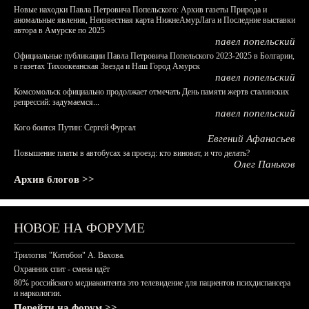
Новые находки Павла Петровича Попельского: Архив газеты Природа и
аномальные явления, Неизвестная карта НижнеАмурЛага и Последние выставки
автора в Амурске по 2025
павел попельский
Официальные публикации Павла Петровича Попельского 2023-2025 в Болгарии,
в газетах Тихоокеанская Звезда и Наш Город Амурск
павел попельский
Комсомольск официально продолжает отмечать День памяти жертв сталинских
репрессий: задумаемся...
павел попельский
Кого боится Путин: Сергей Фургал
Евгений Афанасьев
Повышение платы в автобусах за проезд: кто виноват, и что делать?
Олег Паньков
Архив блогов >>
НОВОЕ НА ФОРУМЕ
Трилогия "Китобои" А. Вахова.
Охранник спит - смена идёт
80% российского медиаконтента это телевидение для пациентов психдиспансера
и наркологии.
Перейти на форум >>