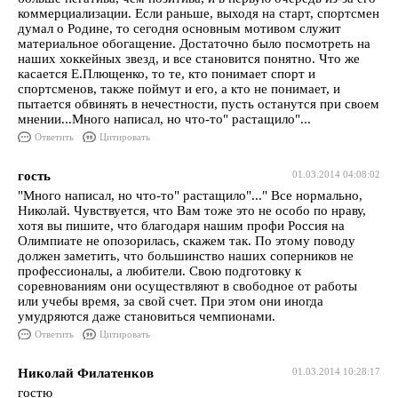
коммерциализации. Если раньше, выходя на старт, спортсмен
думал о Родине, то сегодня основным мотивом служит
материальное обогащение. Достаточно было посмотреть на
наших хоккейных звезд, и все становится понятно. Что же
касается Е.Плющенко, то те, кто понимает спорт и
спортсменов, также поймут и его, а кто не понимает, и
пытается обвинять в нечестности, пусть останутся при своем
мнении...Много написал, но что-то" растащило"...
Ответить
Цитировать
гость
01.03.2014 04:08:02
"Много написал, но что-то" растащило"..." Все нормально,
Николай. Чувствуется, что Вам тоже это не особо по нраву,
хотя вы пишите, что благодаря нашим профи Россия на
Олимпиате не опозорилась, скажем так. По этому поводу
должен заметить, что большинство наших соперников не
профессионалы, а любители. Свою подготовку к
соревнованиям они осуществляют в свободное от работы
или учебы время, за свой счет. При этом они иногда
умудряются даже становиться чемпионами.
Ответить
Цитировать
Николай Филатенков
01.03.2014 10:28:17
гостю