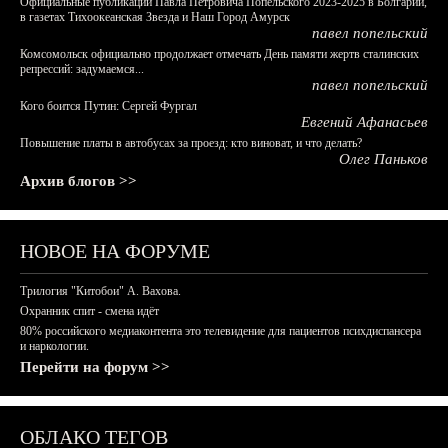
Официальные публикации Павла Петровича Попельского 2023-2025 в Болгарии,
в газетах Тихоокеанская Звезда и Наш Город Амурск
павел попельский
Комсомольск официально продолжает отмечать День памяти жертв сталинских
репрессий: задумаемся...
павел попельский
Кого боится Путин: Сергей Фургал
Евгений Афанасьев
Повышение платы в автобусах за проезд: кто виноват, и что делать?
Олег Паньков
Архив блогов >>
НОВОЕ НА ФОРУМЕ
Трилогия "Китобои" А. Вахова.
Охранник спит - смена идёт
80% российского медиаконтента это телевидение для пациентов психдиспансера
и наркологии.
Перейти на форум >>
ОБЛАКО ТЕГОВ