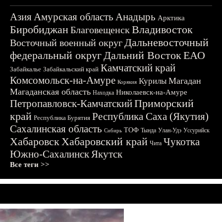
Азия
Амурская область
Анадырь
Арктика
Биробиджан
Владивосток
Благовещенск
Дальневосточный
Восточный военный округ
федеральный округ
Дальний Восток
ЕАО
Камчатский край
Забайкалье
Забайкальский край
Комсомольск-на-Амуре
Магадан
Курилы
Корякия
Магаданская область
Николаевск-на-Амуре
Находка
Приморский
Петропавловск-Камчатский
край
Республика Саха (Якутия)
Республика Бурятия
Сахалинская область
ТОФ
Тында
Улан-Удэ
Уссурийск
Сибирь
Хабаровск
Хабаровский край
Чукотка
Чита
Южно-Сахалинск
Якутск
Все теги >>