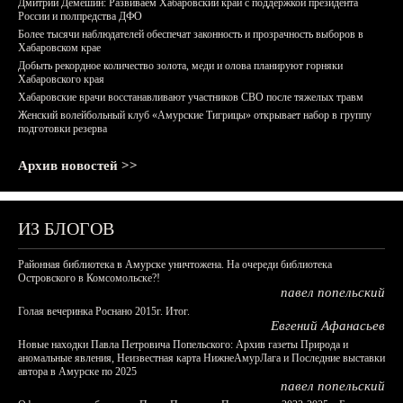
Дмитрий Демешин: Развиваем Хабаровский край с поддержкой президента
России и полпредства ДФО
Более тысячи наблюдателей обеспечат законность и прозрачность выборов в
Хабаровском крае
Добыть рекордное количество золота, меди и олова планируют горняки
Хабаровского края
Хабаровские врачи восстанавливают участников СВО после тяжелых травм
Женский волейбольный клуб «Амурские Тигрицы» открывает набор в группу
подготовки резерва
Архив новостей >>
ИЗ БЛОГОВ
Районная библиотека в Амурске уничтожена. На очереди библиотека
Островского в Комсомольске?!
павел попельский
Голая вечеринка Роснано 2015г. Итог.
Евгений Афанасьев
Новые находки Павла Петровича Попельского: Архив газеты Природа и
аномальные явления, Неизвестная карта НижнеАмурЛага и Последние выставки
автора в Амурске по 2025
павел попельский