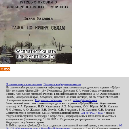
Пользовательское соглашение
,
Политика конфиденциальности
На данном сайте распространяется информация электронного периодического издания «Дебри-
ДВ» со знаком «Дебри-ДВ». 16+ Учредитель: Пронякин К.А. (член Союза журналистов
России, член Союза писателей России). Главный редактор: Харитонова И.Ю. Адрес редакции:
680032, Хабаровский край, Хабаровск, проспект 60-летия Октября, 88-46, т./ф.84212296081.
Электронная приемная:
Отправить сообщение
. E-mail:
editor@debri-dv.com
Редакционный совет электронного периодического издания «Дебри-ДВ» (на общественных
началах): К.А. Пронякин, И.Ю. Харитонова, А.Э. Мирмович, Ю.Н. Юрьев, Ю.В. Ковалев,
Л.Н. Левина, А.Ю. Жданов, Е.Н. Голубь, С.Н. Бурындин, Б.М. Сухинин, О.В. Егорова
Свидетельство о регистрации СМИ (Регистрационный номер)
ЭЛ № ФС77-45537
выдано
Федеральной службой по надзору в сфере связи, информационных технологий и массовых
коммуникаций (Роскомнадзор) 16.06.2011 г. Территория распространения: Российская
Федерация, зарубежные страны.
В 2006 г. проект «Дебри-ДВ» был создан как электронный частный архив, в соответствии с
ФЗ
№ 125 «Об архивном деле в Российской Федерации»
, согласно п. 2 ст. 13 «Создание архивов».