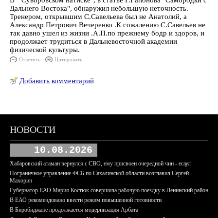
В " Суворовском натиске", в статье Г.Гапонова "Самородки с
Дальнего Востока", обнаружил небольшую неточность.
Тренером, открывшим С.Савельева был не Анатолий, а
Александр Петрович Вечеренко .К сожалению С.Савельев не
так давно ушел из жизни .А.П.по прежнему бодр и здоров, и
продолжает трудиться в Дальневосточной академии
физической культуры.
Ответить
Цитировать
Добавить комментарий
НОВОСТИ
10.08.2026
Хабаровский атаман вернулся с СВО, ему присвоен очередной чин - есаул
Пограничное управление ФСБ по Сахалинской области возглавил Сергей
Махорин
Губернатор ЕАО Мария Костюк совершила рабочую поездку в Ленинский район
В ЕАО рекомендовано ввести режим повышенной готовности
В Биробиджане продолжается модернизация Арбата