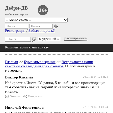
Дебри-ДВ
мобильная версия
Логин
Пароль
Регистрация
/
Забыли пароль?
расширенный
Комментарии к материалу
Главная
>>
Бумажные издания
>>
Встречаются наши
секстаны со звездами трех океанов
>> Комментарии к
материалу
Виктор Киселёв
26.01.2014 12:56:28
Набираете в Инете "Украина, 5 канал" - и все происходящие
там события - как на ладони! Мне интересно знать Ваше
мнение.
Ответить
Цитировать
Николай Филатенков
27.01.2014 11:01:23