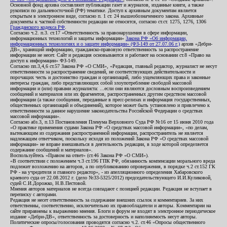
Основной фонд архива составляют публикации газет и журналов, изданные книги, а также
рукописи по дальневосточной (РФ) тематике. Доступ к архивным документам является
открытым в электронном виде, согласно п. 1 ст. 24 вышеобозначенного закона. Архивные
документы к частной собственности редакции не относятся, согласно ст.ст. 1275, 1276, 1306
Гражданского кодекса РФ
.
Согласно ч.2. п.3. ст.17 «Ответственность за правонарушения в сфере информации,
информационных технологий и защиты информации»
Закона РФ «Об информации,
информационных технологиях и о защите информации» (ФЗ-149 от 27.07.06 г.)
архив «Дебри-
ДВ», хранящий информацию, гражданско-правовую ответственность за распространение
информации не несет. Сайт и редакция основываются и работают на основании ст.8 «Право на
доступ к информации» ФЗ-149.
Согласно пп.3,4,6 ст.57 Закона РФ «О СМИ», «Редакция, главный редактор, журналист не несут
ответственности за распространение сведений, не соответствующих действительности и
порочащих честь и достоинство граждан и организаций, либо ущемляющих права и законные
интересы граждан, либо представляющих собой злоупотребление свободой массовой
информации и (или) правами журналиста: ...если они являются дословным воспроизведением
сообщений и материалов или их фрагментов, распространенных другим средством массовой
информации (а также сообщения, переданные в пресс-релизах и информация государственных,
общественных организаций и объединений), которое может быть установлено и привлечено к
ответственности за данное нарушение законодательства Российской Федерации о средствах
массовой информации».
Согласно абз.3, п.13 Постановления Пленума Верховного Суда РФ №16 от 15 июня 2010 года
«О практике применения судами Закона РФ «О средствах массовой информации», «по делам,
вытекающим из содержания распространенной информации, распространитель не является
надлежащим ответчиком, поскольку исходя из положений Закона РФ «О средствах массовой
информации» не вправе вмешиваться в деятельность редакции, в ходе которой определяется
содержание сообщений и материалов».
Воспользуйтесь «Правом на ответ» (ст.46 Закона РФ «О СМИ»).
«В соответствии с положением ч.3 ст.196 ГПК РФ, обязанность компенсации морального вреда
подлежит возложению на авторов, а по опубликованию опровержения, в порядке ч.2 ст.152 ГК
РФ - на учредителя и главного редактор», - из апелляционного определения Хабаровского
краевого суда от 22.08.2012 г. (дело №33-5325/2012) председательствующего И.И.Куликовой,
судей С.И.Дорожко, Н.В.Пестовой.
Мнения авторов материалов не всегда совпадают с позицией редакции. Редакция не вступает в
переписку с авторами.
Редакция не несет ответственность за содержание внешних ссылок и комментариев. За них
ответственны, соответственно, исключительно их правообладатели и авторы. Комментарии на
сайте приравнены к выражению мнения. Блоги и форум не входят в электронное периодическое
издание «Дебри-ДВ», ответственность за достоверность и наполняемость несут авторы.
Политические опросы/голосования проводятся согласно ч.2. ст.46 «Опросы общественного