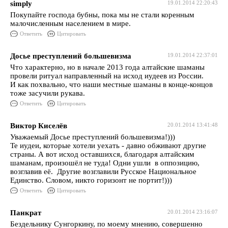
simply
19.01.2014 22:20:43
Покупайте господа бубны, пока мы не стали коренным
малочисленным населением в мире.
Ответить
Цитировать
Досье преступлений большевизма
19.01.2014 22:37:01
Что характерно, но в начале 2013 года алтайские шаманы
провели ритуал направленный на исход иудеев из России.
И как похвально, что наши местные шаманы в конце-концов
тоже засучили рукава.
Ответить
Цитировать
Виктор Киселёв
20.01.2014 13:41:48
Уважаемый Досье преступлений большевизма!)))
Те иудеи, которые хотели уехать - давно обживают другие
страны. А вот исход оставшихся, благодаря алтайским
шаманам, произошёл не туда! Одни ушли в оппозицию,
возглавив её. Другие возглавили Русское Национальное
Единство. Словом, никто горизонт не портит!)))
Ответить
Цитировать
Панкрат
20.01.2014 23:16:07
Бездельнику Сунгоркину, по моему мнению, совершенно