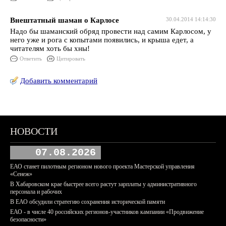
Внештатный шаман о Карлосе
30.04.2014 14:14:30
Надо бы шаманский обряд провести над самим Карлосом, у
него уже и рога с копытами появились, и крыша едет, а
читателям хоть бы хны!
Ответить
Цитировать
Добавить комментарий
НОВОСТИ
07.08.2026
ЕАО станет пилотным регионом нового проекта Мастерской управления
«Сенеж»
В Хабаровском крае быстрее всего растут зарплаты у административного
персонала и рабочих
В ЕАО обсудили стратегию сохранения исторической памяти
ЕАО - в числе 40 российских регионов-участников кампании «Продвижение
безопасности»