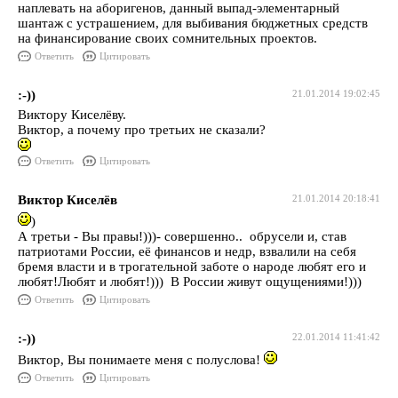
наплевать на аборигенов, данный выпад-элементарный
шантаж с устрашением, для выбивания бюджетных средств
на финансирование своих сомнительных проектов.
Ответить
Цитировать
:-))
21.01.2014 19:02:45
Виктору Киселёву.
Виктор, а почему про третьих не сказали?
Ответить
Цитировать
Виктор Киселёв
21.01.2014 20:18:41
)
А третьи - Вы правы!)))- совершенно.. обрусели и, став
патриотами России, её финансов и недр, взвалили на себя
бремя власти и в трогательной заботе о народе любят его и
любят!Любят и любят!))) В России живут ощущениями!)))
Ответить
Цитировать
:-))
22.01.2014 11:41:42
Виктор, Вы понимаете меня с полуслова!
Ответить
Цитировать