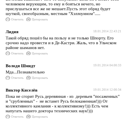
человеком верующим, то ему и бояться нечего, но
прислушаться все же не мешает.Пусть этот обряд будет
шуткой, своеобразным, местным "Хэллоуином".....
Ответить
Цитировать
Лидия
18.01.2014 22:43:21
Такой обряд пошёл бы на пользу и не только Шпорту. Его
срочно надо провести и в Де-Кастри. Жаль, что в Ульчском
районе шаманов нет.
Ответить
Цитировать
Володя Шмидт
19.01.2014 04:00:33
Мда...Познавательно
Ответить
Цитировать
Виктор Киселёв
19.01.2014 12:00:34
Пока не сгорит Русь деревянная - из деревьев "посаженных"
и "срубленных" - не встанет Русь белокаменная!))) От
коллективного камлания - к коллективизму!))) Есть чем
напугать нашего доктора технических наук!)))
Ответить
Цитировать