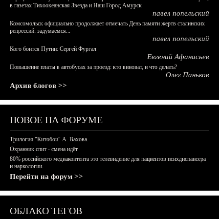
в газетах Тихоокеанская Звезда и Наш Город Амурск
павел попельский
Комсомольск официально продолжает отмечать День памяти жертв сталинских
репрессий: задумаемся...
павел попельский
Кого боится Путин: Сергей Фургал
Евгений Афанасьев
Повышение платы в автобусах за проезд: кто виноват, и что делать?
Олег Паньков
Архив блогов >>
НОВОЕ НА ФОРУМЕ
Трилогия "Китобои" А. Вахова.
Охранник спит - смена идёт
80% российского медиаконтента это телевидение для пациентов психдиспансера
и наркологии.
Перейти на форум >>
ОБЛАКО ТЕГОВ