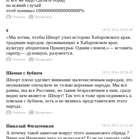
И все же надо сделать обряд
на всякий случай
чтоб понимал 100000000000000000%
Ответить
Цитировать
ё
18.01.2014 19:45:49
«Мы хотим, чтобы Шпорт учил историю Хабаровского края,
традиции народов, проживающих в Хабаровском крае,
культуру аборигенов Приамурья. Одним словом,»― вставить
скрепу,― духовную, разумеется.
Ответить
Цитировать
Шаман с бубном
18.01.2014 20:50:49
Шпорт плохо уделяет внимание малочисленным народам, это
неуважение опечалило не только коренные народы. Мы все
равны, мы все Россияне, но таким безразличием к ним, сразу
видно кем является Шпорт! Так что я тоже присоединяюсь к
пляскам с бубном, хоть и не являюсь представителем этого
народа.
Ответить
Цитировать
Николай Филатенков
18.01.2014 21:21:44
А почему такой ажиотаж вокруг этого шаманского обряда ?
Вячеслав Иванович чего то испугался? Если он считает себя