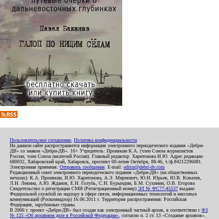
Пользовательское соглашение
,
Политика конфиденциальности
На данном сайте распространяется информация электронного периодического издания «Дебри-
ДВ» со знаком «Дебри-ДВ». 16+ Учредитель: Пронякин К.А. (член Союза журналистов
России, член Союза писателей России). Главный редактор: Харитонова И.Ю. Адрес редакции:
680032, Хабаровский край, Хабаровск, проспект 60-летия Октября, 88-46, т./ф.84212296081.
Электронная приемная:
Отправить сообщение
. E-mail:
editor@debri-dv.com
Редакционный совет электронного периодического издания «Дебри-ДВ» (на общественных
началах): К.А. Пронякин, И.Ю. Харитонова, А.Э. Мирмович, Ю.Н. Юрьев, Ю.В. Ковалев,
Л.Н. Левина, А.Ю. Жданов, Е.Н. Голубь, С.Н. Бурындин, Б.М. Сухинин, О.В. Егорова
Свидетельство о регистрации СМИ (Регистрационный номер)
ЭЛ № ФС77-45537
выдано
Федеральной службой по надзору в сфере связи, информационных технологий и массовых
коммуникаций (Роскомнадзор) 16.06.2011 г. Территория распространения: Российская
Федерация, зарубежные страны.
В 2006 г. проект «Дебри-ДВ» был создан как электронный частный архив, в соответствии с
ФЗ
№ 125 «Об архивном деле в Российской Федерации»
, согласно п. 2 ст. 13 «Создание архивов».