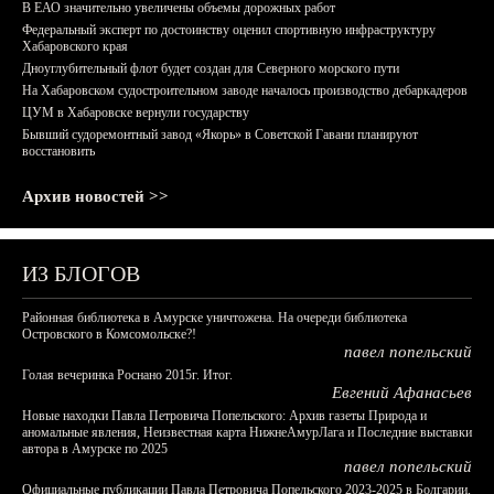
В ЕАО значительно увеличены объемы дорожных работ
Федеральный эксперт по достоинству оценил спортивную инфраструктуру
Хабаровского края
Дноуглубительный флот будет создан для Северного морского пути
На Хабаровском судостроительном заводе началось производство дебаркадеров
ЦУМ в Хабаровске вернули государству
Бывший судоремонтный завод «Якорь» в Советской Гавани планируют
восстановить
Архив новостей >>
ИЗ БЛОГОВ
Районная библиотека в Амурске уничтожена. На очереди библиотека
Островского в Комсомольске?!
павел попельский
Голая вечеринка Роснано 2015г. Итог.
Евгений Афанасьев
Новые находки Павла Петровича Попельского: Архив газеты Природа и
аномальные явления, Неизвестная карта НижнеАмурЛага и Последние выставки
автора в Амурске по 2025
павел попельский
Официальные публикации Павла Петровича Попельского 2023-2025 в Болгарии,