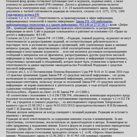
Основной фонд архива составляют публикации газет и журналов, изданные книги, а также
рукописи по дальневосточной (РФ) тематике. Доступ к архивным документам является
открытым в электронном виде, согласно п. 1 ст. 24 вышеобозначенного закона. Архивные
документы к частной собственности редакции не относятся, согласно ст.ст. 1275, 1276, 1306
Гражданского кодекса РФ
.
Согласно ч.2. п.3. ст.17 «Ответственность за правонарушения в сфере информации,
информационных технологий и защиты информации»
Закона РФ «Об информации,
информационных технологиях и о защите информации» (ФЗ-149 от 27.07.06 г.)
архив «Дебри-
ДВ», хранящий информацию, гражданско-правовую ответственность за распространение
информации не несет. Сайт и редакция основываются и работают на основании ст.8 «Право на
доступ к информации» ФЗ-149.
Согласно пп.3,4,6 ст.57 Закона РФ «О СМИ», «Редакция, главный редактор, журналист не несут
ответственности за распространение сведений, не соответствующих действительности и
порочащих честь и достоинство граждан и организаций, либо ущемляющих права и законные
интересы граждан, либо представляющих собой злоупотребление свободой массовой
информации и (или) правами журналиста: ...если они являются дословным воспроизведением
сообщений и материалов или их фрагментов, распространенных другим средством массовой
информации (а также сообщения, переданные в пресс-релизах и информация государственных,
общественных организаций и объединений), которое может быть установлено и привлечено к
ответственности за данное нарушение законодательства Российской Федерации о средствах
массовой информации».
Согласно абз.3, п.13 Постановления Пленума Верховного Суда РФ №16 от 15 июня 2010 года
«О практике применения судами Закона РФ «О средствах массовой информации», «по делам,
вытекающим из содержания распространенной информации, распространитель не является
надлежащим ответчиком, поскольку исходя из положений Закона РФ «О средствах массовой
информации» не вправе вмешиваться в деятельность редакции, в ходе которой определяется
содержание сообщений и материалов».
Воспользуйтесь «Правом на ответ» (ст.46 Закона РФ «О СМИ»).
«В соответствии с положением ч.3 ст.196 ГПК РФ, обязанность компенсации морального вреда
подлежит возложению на авторов, а по опубликованию опровержения, в порядке ч.2 ст.152 ГК
РФ - на учредителя и главного редактор», - из апелляционного определения Хабаровского
краевого суда от 22.08.2012 г. (дело №33-5325/2012) председательствующего И.И.Куликовой,
судей С.И.Дорожко, Н.В.Пестовой.
Мнения авторов материалов не всегда совпадают с позицией редакции. Редакция не вступает в
переписку с авторами.
Редакция не несет ответственность за содержание внешних ссылок и комментариев. За них
ответственны, соответственно, исключительно их правообладатели и авторы. Комментарии на
сайте приравнены к выражению мнения. Блоги и форум не входят в электронное периодическое
издание «Дебри-ДВ», ответственность за достоверность и наполняемость несут авторы.
Политические опросы/голосования проводятся согласно ч.2. ст.46 «Опросы общественного
мнения» Федерального закона от 12.06.2002 г. № 67-ФЗ «Об основных гарантиях