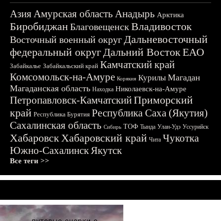
Азия
Амурская область
Анадырь
Арктика
Биробиджан
Владивосток
Благовещенск
Дальневосточный
Восточный военный округ
федеральный округ
Дальний Восток
ЕАО
Камчатский край
Забайкалье
Забайкальский край
Комсомольск-на-Амуре
Магадан
Курилы
Корякия
Магаданская область
Николаевск-на-Амуре
Находка
Приморский
Петропавловск-Камчатский
край
Республика Саха (Якутия)
Республика Бурятия
Сахалинская область
ТОФ
Тында
Улан-Удэ
Уссурийск
Сибирь
Хабаровск
Хабаровский край
Чукотка
Чита
Южно-Сахалинск
Якутск
Все теги >>