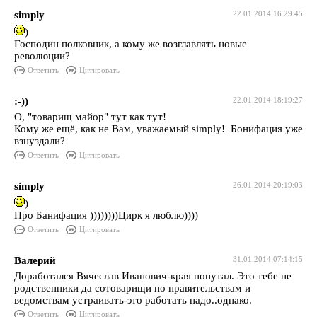
simply
22.01.2014 16:29:45
)
Господин полковник, а кому же возглавлять новые
революции?
Ответить
Цитировать
:-))
22.01.2014 18:19:27
О, "товарищ майор" тут как тут!
Кому же ещё, как не Вам, уважаемый simply! Бонифация уже
взнуздали?
Ответить
Цитировать
simply
26.01.2014 20:19:03
)
Про Банифация ))))))))Цирк я люблю))))
Ответить
Цитировать
Валерий
31.01.2014 07:14:15
Доработался Вячеслав Иванович-края попутал. Это тебе не
родственники да сотоварищи по правительствам и
ведомствам устраивать-это работать надо..однако.
Ответить
Цитировать