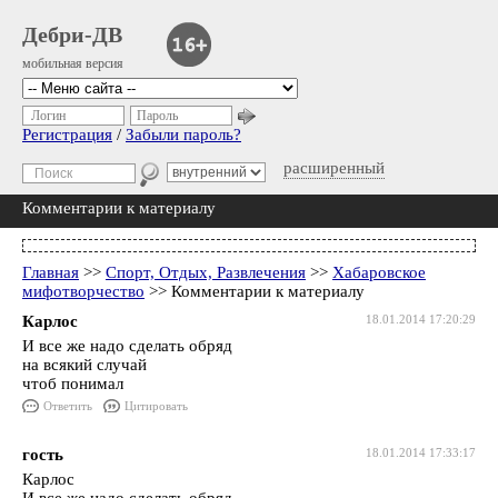
Дебри-ДВ
мобильная версия
Логин
Пароль
Регистрация
/
Забыли пароль?
расширенный
Комментарии к материалу
Главная
>>
Спорт, Отдых, Развлечения
>>
Хабаровское
мифотворчество
>> Комментарии к материалу
Карлос
18.01.2014 17:20:29
И все же надо сделать обряд
на всякий случай
чтоб понимал
Ответить
Цитировать
гость
18.01.2014 17:33:17
Карлос