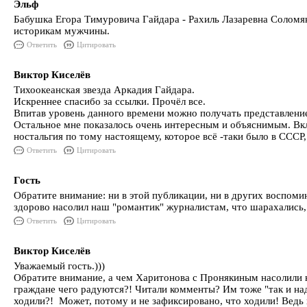
Эльф
Бабушка Егора Тимуровича Гайдара - Рахиль Лазаревна Соломян
историкам мужчины.
Ответить
Цитировать
Виктор Киселёв
Тихоокеанская звезда Аркадия Гайдара.
Искреннее спасибо за ссылки. Прочёл все.
Впитав уровень данного времени можно получать представление о
Остальное мне показалось очень интересным и объяснимым. Вкл
ностальгия по тому настоящему, которое всё -таки было в СССР,
Ответить
Цитировать
Гость
Обратите внимание: ни в этой публикации, ни в других воспомин
здорово насолил наш "романтик" журналистам, что шарахались, 
Ответить
Цитировать
Виктор Киселёв
Уважаемый гость.)))
Обратите внимание, а чем Харитонова с Пронякиным насолили н
граждане чего радуются?! Читали комменты? Им тоже "так и на
ходили?! Может, потому и не зафиксировано, что ходили! Ведь не