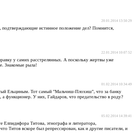
20.01.2014 13:50:29
ты, подтверждающие истинное положение дел? Помнится,
22.01.2014 10:07:52
справку у самих расстрелянных. А поскольку жертвы уже
ие. Знакомые рыла!
01.02.2014 10:34:49
етый Ельциным. Тот самый "Мальчиш-Плохиш", что за банку
 а функционер. У них, Гайдаров, что предательство в роду?
05.02.2014 14:39:41
е Елпидифора Титова, этнографа и литератора,
 что Титов вскоре был репрессирован, как и другие писатели, и