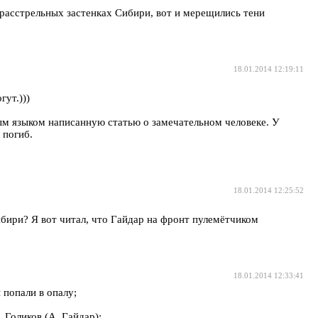
 расстрельных застенках Сибири, вот и мерещились тени
18.01.2014 12:19:11
ут.)))
м языком написанную статью о замечательном человеке. У
 погиб.
18.01.2014 12:25:52
бири? Я вот читал, что Гайдар на фронт пулемётчиком
18.01.2014 12:33:41
 попали в опалу;
 Голиков (А. Гайдар);