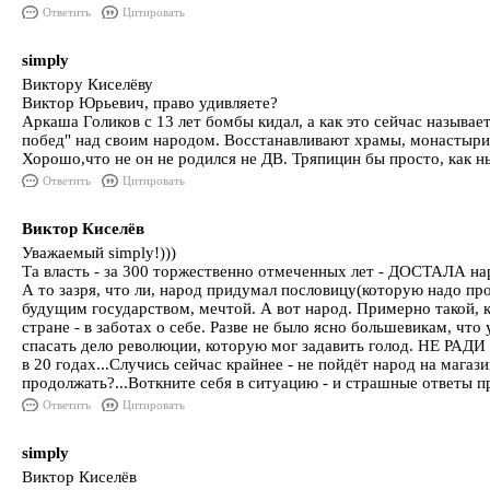
Ответить
Цитировать
simply
Виктору Киселёву
Виктор Юрьевич, право удивляете?
Аркаша Голиков с 13 лет бомбы кидал, а как это сейчас называе
побед" над своим народом. Восстанавливают храмы, монастыри
Хорошо,что не он не родился не ДВ. Тряпицин бы просто, как н
Ответить
Цитировать
Виктор Киселёв
Уважаемый simply!)))
Та власть - за 300 торжественно отмеченных лет - ДОСТАЛА нар
А то зазря, что ли, народ придумал пословицу(которую надо пр
будущим государством, мечтой. А вот народ. Примерно такой, к
стране - в заботах о себе. Разве не было ясно большевикам, чт
спасать дело революции, которую мог задавить голод. НЕ РАД
в 20 годах...Случись сейчас крайнее - не пойдёт народ на мага
продолжать?...Воткните себя в ситуацию - и страшные ответы
Ответить
Цитировать
simply
Виктор Киселёв