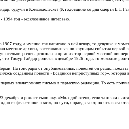
айдар, будучи в Комсомольске? (К годовщине со дня смерти Е.Т. Гай
- 1994 год - эксклюзивное интервью.
в 1907 году, а именно так написано о ней всюду, то девушке к моме
чал местные архивы, восстанавливая по крупицам события первой 
слушательница совпартшколы и организатор первой местной пионер
, что Тимур Гайдар родился в декабре 1926 года, то молодые родит
 Перми. На гонорары от опубликованных повестей он решил поехат
илось созданием повести «Всадники неприступных гор», которая в
их первых впечатлениях письмо в пермскую редакцию. То есть получа
23 декабря и рожает сынишку. «Молодой отец», если таковым счита
 один из фельетонов и хотя, по сути, оправдывают, но отказываются