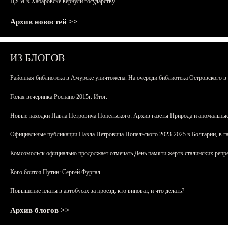
ЦУМ в Хабаровске вернули государству
Архив новостей >>
ИЗ БЛОГОВ
Районная библиотека в Амурске уничтожена. На очереди библиотека Островского в
Голая вечеринка Роснано 2015г. Итог.
Новые находки Павла Петровича Попельского: Архив газеты Природа и аномальные
Официальные публикации Павла Петровича Попельского 2023-2025 в Болгарии, в г
Комсомольск официально продолжает отмечать День памяти жертв сталинских репрес
Кого боится Путин: Сергей Фургал
Повышение платы в автобусах за проезд: кто виноват, и что делать?
Архив блогов >>