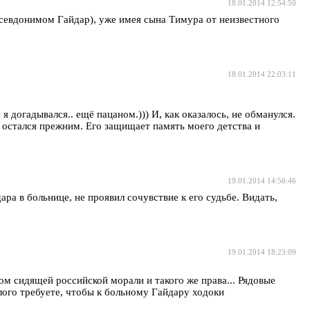
18.01.2014 12:54:50
севдонимом Гайдар), уже имея сына Тимура от неизвестного
18.01.2014 22:03:11
догадывался.. ещё пацаном.))) И, как оказалось, не обманулся.
 остался прежним. Его защищает память моего детства и
19.01.2014 14:56:46
ра в больнице, не проявил сочувствие к его судьбе. Видать,
19.01.2014 18:23:09
 сидящей российской морали и такого же права... Рядовые
лого требуете, чтобы к больному Гайдару ходоки