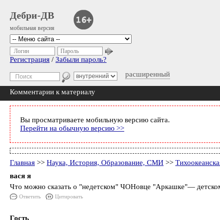
Дебри-ДВ
мобильная версия
Логин
Пароль
Регистрация
/
Забыли пароль?
расширенный
Комментарии к материалу
Вы просматриваете мобильную версию сайта.
Перейти на обычную версию >>
Главная
>>
Наука, История, Образование, СМИ
>>
Тихоокеанска
вася я
Что можно сказать о "недетском" ЧОНовце "Аркашке"― детском п
Ответить
Цитировать
Гость