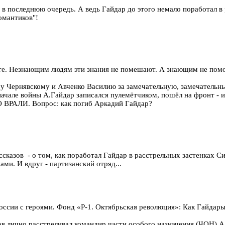
 в последнюю очередь. А ведь Гайдар до этого немало поработал в
омантиков"!
те. Незнающим людям эти знания не помешают. А знающим не помог
у Чернявскому и Авченко Василию за замечательную, замечательны
 начале войны А.Гайдар записался пулемётчиком, пошёл на фронт - и
 ВРАЛИ. Вопрос: как погиб Аркадий Гайдар?
азов - о том, как поработал Гайдар в расстрельных застенках Си
ами. И вдруг - партизанский отряд...
ссии с героями. Фонд «Р-1. Октябрьская революция»: Как Гайдары
ов лично расстреливал командир части особого назначения (ЧОН) А.