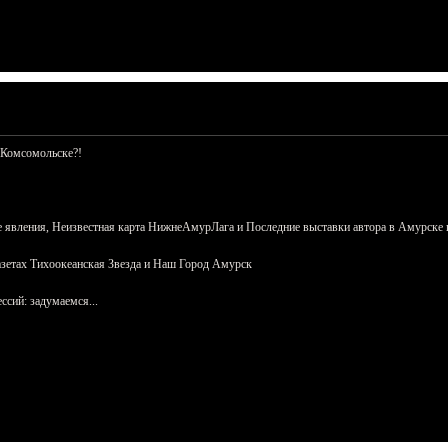
 Комсомольске?!
 явления, Неизвестная карта НижнеАмурЛага и Последние выставки автора в Амурске 
азетах Тихоокеанская Звезда и Наш Город Амурск
сий: задумаемся...