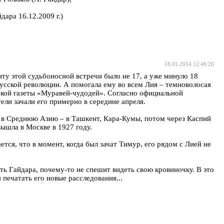
дара 16.12.2009 г.)
18.01.2014 12:48:26
нту этой судьбоносной встречи было не 17, а уже минуло 18
русской революции. А помогала ему во всем Лия – темноволосая
ской газеты «Муравей-чудодей». Согласно официальной
ели зачали его примерно в середине апреля.
ь в Среднюю Азию – в Ташкент, Кара-Кумы, потом через Каспий
ышла в Москве в 1927 году.
ется, что в момент, когда был зачат Тимур, его рядом с Лией не
ть Гайдара, почему-то не спешит видеть свою кровиночку. В это
 печатать его новые расследования...