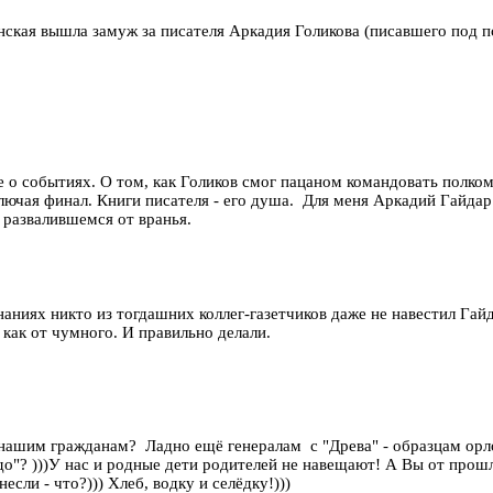
ская вышла замуж за писателя Аркадия Голикова (писавшего под п
 событиях. О том, как Голиков смог пацаном командовать полком я 
ючая финал. Книги писателя - его душа. Для меня Аркадий Гайдар
 развалившемся от вранья.
аниях никто из тогдашних коллег-газетчиков даже не навестил Гайда
как от чумного. И правильно делали.
ашим гражданам? Ладно ещё генералам с "Древа" - образцам орлом
до"? )))У нас и родные дети родителей не навещают! А Вы от прош
сли - что?))) Хлеб, водку и селёдку!)))