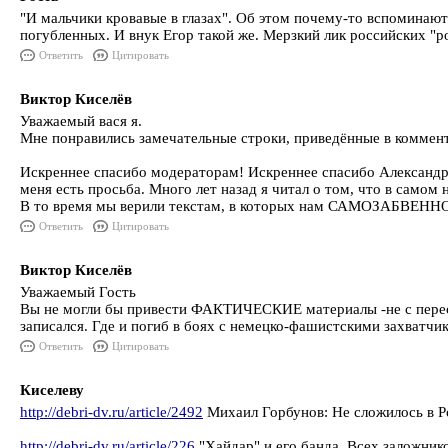
"И мальчики кровавые в глазах". Об этом почему-то вспоминают
погубленных. И внук Егор такой же. Мерзкий лик российских "р
Ответить
Цитировать
Виктор Киселёв
Уважаемый вася я.
Мне понравились замечательные строки, приведённые в коммен
Искреннее спасибо модераторам! Искреннее спасибо Александр
меня есть просьба. Много лет назад я читал о том, что в самом
В то время мы верили текстам, в которых нам САМОЗАБВЕННО
Ответить
Цитировать
Виктор Киселёв
Уважаемый Гость
Вы не могли бы привести ФАКТИЧЕСКИЕ материалы -не с пересск
записался. Где и погиб в боях с немецко-фашистскими захватчик
Ответить
Цитировать
Киселеву
http://debri-dv.ru/article/2492
Михаил Горбунов: Не сложилось в Ро
http://debri-dv.ru/article/226
"Хайдар" и его банда. Всех заложник