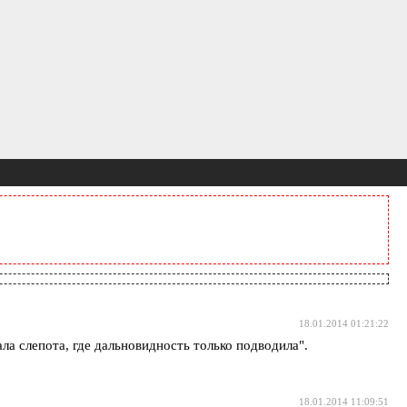
18.01.2014 01:21:22
а слепота, где дальновидность только подводила".
18.01.2014 11:09:51