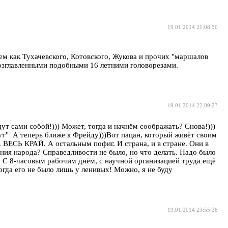
19.01.2014 21:08:50
чем как Тухачевского, Котовского, Жукова и прочих "маршалов
озглавленными подобными 16 летними головорезами.
19.01.2014 22:09:23
т сами собой!))) Может, тогда и начнём соображать? Снова!)))
дут" А теперь ближе к Фрейду)))Вот пацан, который живёт своим
А ВЕСЬ КРАЙ. А остальным пофиг. И страна, и в стране. Они в
ания народа? Справедливости не было, но что делать. Надо было
С 8-часовым рабочим днём, с научной организацией труда ещё
тогда его не было лишь у ленивых! Можно, я не буду
19.01.2014 23:55:28