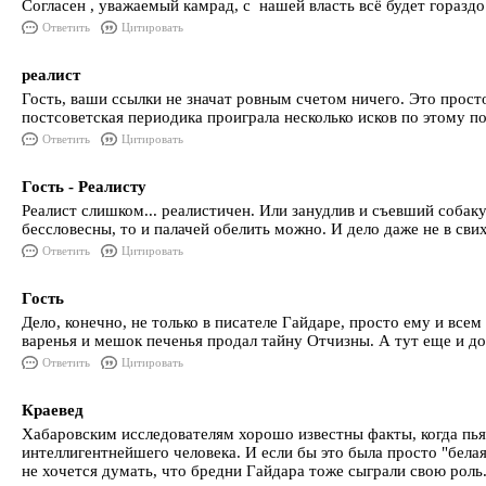
Согласен , уважаемый камрад, с нашей власть всё будет гораздо
Ответить
Цитировать
реалист
Гость, ваши ссылки не значат ровным счетом ничего. Это прост
постсоветская периодика проиграла несколько исков по этому по
Ответить
Цитировать
Гость - Реалисту
Реалист слишком... реалистичен. Или занудлив и съевший собаку
бессловесны, то и палачей обелить можно. И дело даже не в сви
Ответить
Цитировать
Гость
Дело, конечно, не только в писателе Гайдаре, просто ему и в
варенья и мешок печенья продал тайну Отчизны. А тут еще и до
Ответить
Цитировать
Краевед
Хабаровским исследователям хорошо известны факты, когда пья
интеллигентнейшего человека. И если бы это была просто "белая 
не хочется думать, что бредни Гайдара тоже сыграли свою роль.