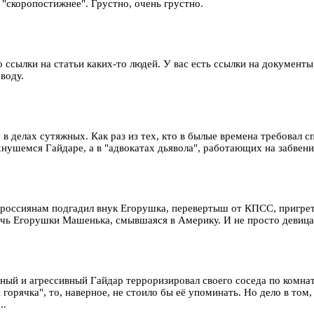
 "скоропостижнее". Грустно, очень грустно.
о ссылки на статьи каких-то людей. У вас есть ссылки на докумен
воду.
 в делах сутяжных. Как раз из тех, кто в былые времена требовал 
хнушемся Гайдаре, а в "адвокатах дьявола", работающих на забвен
сем россиянам подгадил внук Егорушка, перевертыш от КПСС, пригр
чь Егорушки Машенька, смывшаяся в Америку. И не просто девица,
ный и агрессивный Гайдар терроризировал своего соседа по комнат
горячка", то, наверное, не стоило бы её упоминать. Но дело в том,
..