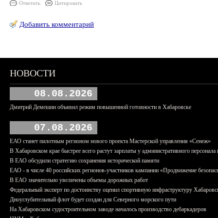
Ответить
Цитировать
Добавить комментарий
НОВОСТИ
08.08.2026
Дмитрий Демешин объявил режим повышенной готовности в Хабаровске
07.08.2026
ЕАО станет пилотным регионом нового проекта Мастерской управления «Сенеж»
В Хабаровском крае быстрее всего растут зарплаты у административного персонала 
В ЕАО обсудили стратегию сохранения исторической памяти
ЕАО - в числе 40 российских регионов-участников кампании «Продвижение безопас
В ЕАО значительно увеличены объемы дорожных работ
Федеральный эксперт по достоинству оценил спортивную инфраструктуру Хабаровс
Дноуглубительный флот будет создан для Северного морского пути
На Хабаровском судостроительном заводе началось производство дебаркадеров