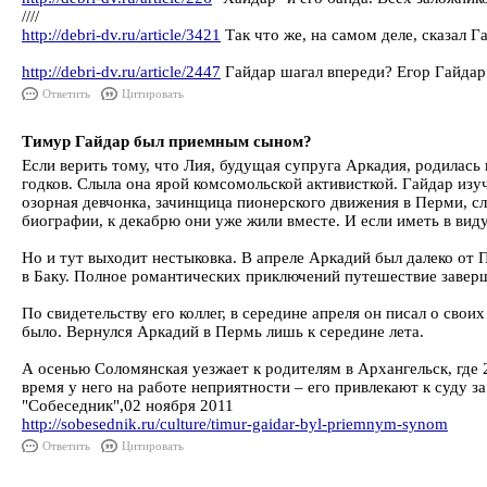
////
http://debri-dv.ru/article/3421
Так что же, на самом деле, сказал Г
http://debri-dv.ru/article/2447
Гайдар шагал впереди? Егор Гайдар 
Ответить
Цитировать
Тимур Гайдар был приемным сыном?
Если верить тому, что Лия, будущая супруга Аркадия, родилась 
годков. Слыла она ярой комсомольской активисткой. Гайдар изу
озорная девчонка, зачинщица пионерского движения в Перми, 
биографии, к декабрю они уже жили вместе. И если иметь в виду
Но и тут выходит нестыковка. В апреле Аркадий был далеко от
в Баку. Полное романтических приключений путешествие заверш
По свидетельству его коллег, в середине апреля он писал о сво
было. Вернулся Аркадий в Пермь лишь к середине лета.
А осенью Соломянская уезжает к родителям в Архангельск, где 
время у него на работе неприятности – его привлекают к суду за
"Собеседник",02 ноября 2011
http://sobesednik.ru/culture/timur-gaidar-byl-priemnym-synom
Ответить
Цитировать