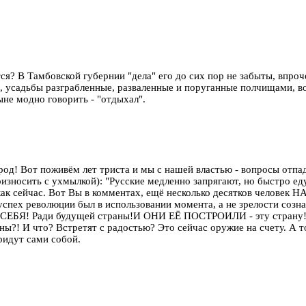
тся? В Тамбовской губернии "дела" его до сих пор не забыты, впро
, усадьбы разграбленные, разваленные и поруганные полчищами, в
ыне модно говорить - "отдыхал".
од! Вот поживём лет триста и мы с нашей властью - вопросы отпаду
оизносить с ухмылкой): "Русские медленно запрягают, но быстро е
ак сейчас. Вот Вы в комментах, ещё несколько десятков человек Н
о успех революции был в использовании момента, а не зрелости созн
И СЕБЯ! Ради будущей страны!И ОНИ ЕЁ ПОСТРОИЛИ - эту страну! 
зины?! И что? Встретят с радостью? Это сейчас оружие на счету. А 
 придут сами собой.