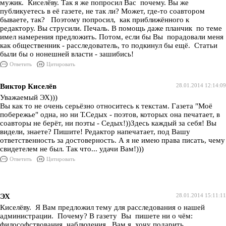
мужик. Киселёву. Так я же попросил Вас почему. Вы же
публикуетесь в её газете, не так ли? Может, где-то соавтором
бываете, так? Поэтому попросил, как приближённого к
редактору. Вы струсили. Печаль. В помощь даже планчик по теме
имел намерения предложить. Потом, если бы Вы порадовали меня
как общественник - расследователь, то подкинул бы ещё. Статьи
были бы о нонешней власти - зашибись!
Ответить
Цитировать
Виктор Киселёв
28.01.2014 12:14:09
Уважаемый ЭХ)))
Вы как то не очень серьёзно относитесь к текстам. Газета "Моё
побережье" одна, но ни Т.Седых - поэтов, которых она печатает, в
соавторы не берёт, ни поэты - Седых!))Здесь каждый за себя! Вы
видели, знаете? Пишите! Редактор напечатает, под Вашу
ответственность за достоверность. А я не имею права писать, чему
свидетелем не был. Так что... удачи Вам!)))
Ответить
Цитировать
ЭХ
28.01.2014 15:11:11
Киселёву. Я Вам предложил тему для расследования о нашей
администрации. Почему? В газету Вы пишете ни о чём:
философствования, наблюдения. Вам я хочу подарить