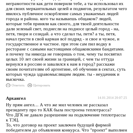
неграмотности как дети поверили тебе, а ты использовал их
для своих меркантильных целей и подвигов, результатом чего
явилось публичное оскорбление самых уважаемых людей
города и района. кого ты называешь общаком? людей,
которые тебя приняли как своего, для твоей деятельности
дали зеленый свет, поднесли на подносе целый город - на,
петя, твори и созидай. а что сделал ты, петя? а ты, петя,
начал грести в свой карман всё подряд - и свое и чужое, и
государственное и частное. при этом сам пил водку в
ресторане с самыми настоящими общаковскими бандитами.
и почему ты никогда не говоришь о том, чему ты посвятил
целых 10 лет своей жизни за границей, с чем ты оттуда
вернулся в россию и завалился к нам в город? расскажи
своим почитателям об аргентине, об обучении в сектах, суть
которых чужда здравомыслящим людям. ты - неудачник и
выскочка.
Ответить
Цитировать
Архангел
14.01.2014 20:07:25
Ну прям ангел… А что же мил человек не рассказал
президенту про то КАК была построена теплотрасса?
Что ДГК не давало разрешение на подключение теплотрассы
к ТЭЦ.
То, что договор на проект заключен будущей фирмой
победителем до объявления конкурса. Что "проект" выполнен