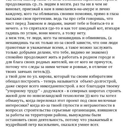
продолжаешь ср..ть людям в мозги. раз ты ни в чем не
виноват, приезжай к нам в николаевск-на-амуре и лично
каждому, кого ты обливаешь своими помоями, прямо в глаза
выскажи свои претензии. ведь ты про себя говоришь, что
чист перед Законом и людьми, значит тебе и бояться-то и
нечего. а то спрятался где-то и как тот шкодный кот, втихаря
гадишь по углам, вони много, а толку нету.
а меж тем, те люди, кого ты ненавидишь и обвиняешь, (а
ненавидишь ты их только из-за своей зависти, что они люди
грамотные и уважаемые всеми, а такое можно заслужить
только добрыми делами, что тебе, видимо не знакомо)
спокойно продолжают жить и работать в родном городе и
для блага своих родных жителей, ни от кого не прячутся,
потому что следы за ними четкие и ровные, в отличие от
твоих заячьих петель))).
а твой дом по ул. кирова, который ты своим избирателям
обещал построить - теперь называется объект-долгострой,
даже скорее всего никогданепострой. а все благодаря твоему
"упорному труду" - додумался - в северных широтах строить
жилой дом по новозеландской технологии ))) кого ты хотел
обмануть, когда переломал этот проект под свои мелочные
интересики? когда из-за твоей глупости и неграмотности в
вопросах строительства серьезные организации, взявшиеся
за работы на территории района, вынуждены были
остановить свою деятельность, потому что уважаемый и
мудрейший петр васильевич, оказался умнее всех