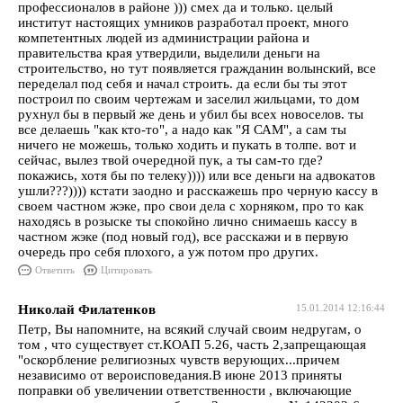
профессионалов в районе ))) смех да и только. целый
институт настоящих умников разработал проект, много
компетентных людей из администрации района и
правительства края утвердили, выделили деньги на
строительство, но тут появляется гражданин волынский, все
переделал под себя и начал строить. да если бы ты этот
построил по своим чертежам и заселил жильцами, то дом
рухнул бы в первый же день и убил бы всех новоселов. ты
все делаешь "как кто-то", а надо как "Я САМ", а сам ты
ничего не можешь, только ходить и пукать в толпе. вот и
сейчас, вылез твой очередной пук, а ты сам-то где?
покажись, хотя бы по телеку)))) или все деньги на адвокатов
ушли???)))) кстати заодно и расскажешь про черную кассу в
своем частном жэке, про свои дела с хорняком, про то как
находясь в розыске ты спокойно лично снимаешь кассу в
частном жэке (под новый год), все расскажи и в первую
очередь про себя плохого, а уж потом про других.
Ответить
Цитировать
Николай Филатенков
15.01.2014 12:16:44
Петр, Вы напомните, на всякий случай своим недругам, о
том , что существует ст.КОАП 5.26, часть 2,запрещающая
"оскорбление религиозных чувств верующих...причем
независимо от вероисповедания.В июне 2013 приняты
поправки об увеличении ответственности , включающие