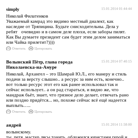
simply
15.01.2014 01:44:44
Николай Филатенков
Уважаемый камрад это видимо местный диалект, как
наследие от Тряпицина. Будьте снисходительны. Дела у
ребят очевидно и в самом деле плохи, если заборы пилят.
Как Вы думаете президент сам будет этим делом заниматься
или Чайка прилетит?))))
Ответить
Цитировать
Волынский Пётр, глава города
15.01.2014 07:40:15
Николаевска-на-Амуре
Николай, Архангел – это Шамрай Ю.Л., его манеру и стиль
подачи за версту слышно.. а ресурс за ним есть, конечно..
вот только ресурс этот его как ранее использовал так и
сейчас использует.. а он рад стараться, и видно же, что
мандраж бьёт, знает, что грязное дело делает, отвечать рано
или поздно придётся... но, похоже сейчас всё ещё надеется
выплыть…..
Ответить
Цитировать
андрей
15.01.2014 11:58:00
волынскому.
ты, петя, мастер лясы точить. обложился юристами герой и