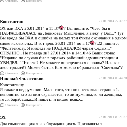
Ответить
Цитировать
Константин
27.01.2014 22:37:37
ЭХ или ЭХА 26.01.2014 в 15:37
7 Вы пишите: "Чего бы я
НАБРАСЫВАЛАСЬ на Лепихова? Мышление, я вижу, у Вас..." Тут
Вы вроде бы ЭХА и ошибка на целых три буквы окончания в одном
слове исключена.. В тот день 26.01.2014 но в 17
7:22 пишите:
"Филатенкову. Я никогда не ПОДДАВАЛСЯ чарам Седых..."
СТРАННО.. Не правда ли? 27.01.2014 в 14:10:46 Ваши слова:
"Недавно по случаю был в гаражах районной администрации и
УВИДЕЛ.." Что это? Не можете определиться с полом? Или вас
двое троллей? Может быть к Вам можно обращаться "Светлана"?
Ответить
Цитировать
Николай Филатенков
28.01.2014 06:44:30
Константину
Я также в недоумении .Мало того, что ник несколько странный,
непонятно кто за ним скрывается, то ли мужчина,то ли женщина,
то ли барабашка...И пишет...и пишет всяко...
Ответить
Цитировать
ЭХ
28.01.2014 09:21:57
Для сомневающихся и заблуждающихся. Признаюсь: я