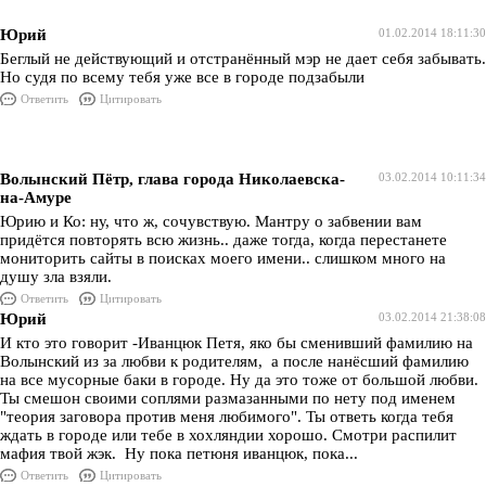
Юрий
01.02.2014 18:11:30
Беглый не действующий и отстранённый мэр не дает себя забывать.
Но судя по всему тебя уже все в городе подзабыли
Ответить
Цитировать
Волынский Пётр, глава города Николаевска-
03.02.2014 10:11:34
на-Амуре
Юрию и Ко: ну, что ж, сочувствую. Мантру о забвении вам
придётся повторять всю жизнь.. даже тогда, когда перестанете
мониторить сайты в поисках моего имени.. слишком много на
душу зла взяли.
Ответить
Цитировать
Юрий
03.02.2014 21:38:08
И кто это говорит -Иванцюк Петя, яко бы сменивший фамилию на
Волынский из за любви к родителям, а после нанёсший фамилию
на все мусорные баки в городе. Ну да это тоже от большой любви.
Ты смешон своими соплями размазанными по нету под именем
"теория заговора против меня любимого". Ты ответь когда тебя
ждать в городе или тебе в хохляндии хорошо. Смотри распилит
мафия твой жэк. Ну пока петюня иванцюк, пока...
Ответить
Цитировать