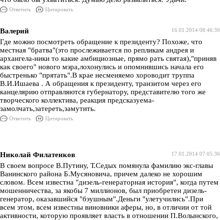
Ответить
Цитировать
Валерий
16.01.2014 08:46:30
Где можно посмотреть обращение к президенту? Похоже, что
местная "братва"(это прослеживается по репликам андрея и
архангела-ники то какие амбициозные, прямо рать святая),"приняв
как своего" нового мэра,лохонулись и опомнившись начала его
быстренько "прятать".В крае несменяемо хороводит труппа
В.И.Ишаева . А обращения к президенту, транзитом через его
канцелярию отправляются губернатору, представителю того же
творческого коллектива, реакция предсказуема-
замолчать,затереть,замутить.
Ответить
Цитировать
Николай Филатенков
17.01.2014 07:05:36
В своем вопросе В.Путину, Т.Седых помянула фамилию экс-главы
Ванинского района Б.Мусяновича, причем далеко не хорошим
словом. Всем известна "дизель-генераторная история", когда путем
мошенничества, за якобы 7 миллионов, был приобретен дизель-
генератор, оказавшийся "бэушным".Деньги "улетучились".При
всем этом, всем известны виновники аферы, но, в отличии от той
активности, которую проявляет власть в отношении П.Волынского,