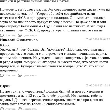
интриги и растили пивные животы я пахал.
По-моему, вы теряете разум. Зла совершенного вами хватит уже на
несколько поколений. Уверен обо всём совершённом вами
известно и ФСБ и прокуратуре и полиции. Они молчат, исполняя
злую волю или просто прячут голову в песок. Но даже если и они
пренебрегут беззаконием - Суд Божий вас настигнет. И это будет
страшнее, чем ФСБ, СК, прокуратура и полиция вместе взятые.
Ответить
Цитировать
Николай Филатенков
05.02.2014 16:04:02
Юрию
Уважаемый, чем больше Вы "поливаете" П.Волынского, пытаясь
представить его этаким монстром, тем меньше начинаешь верить
вашим обвинениям. Не увидел никаких конкретных фактов, сплошь
и рядом одни эмоции, и наговоры. А насчет того, что ответ нести
придется, и "бумеранг имеет свойство возвращаться", это точно
подмечено...
Ответить
Цитировать
Юрий
05.02.2014 17:13:13
Петро так ты с учредителей должен был уйти при вступлении в
должность а не в 12 году. Ты о чём родной. Или законы тебе не
веданы? Да и все перечисленные органы знают всё про меня но
занимаются только тобой - невиноватыыыыым.
Ответить
Цитировать