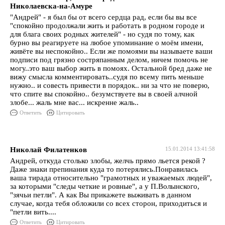
Николаевска-на-Амуре
"Андрей" - я был бы от всего сердца рад, если бы вы все
"спокойно продолжали жить и работать в родном городе и
для блага своих родных жителей" - но судя по тому, как
бурно вы реагируете на любое упоминание о моём имени,
живёте вы неспокойно.. Если же помоями вы называете ваши
подписи под грязно состряпанным делом, ничем помочь не
могу..это ваш выбор жить в помоях. Остальной бред даже не
вижу смысла комментировать..судя по всему пить меньше
нужно.. и совесть привести в порядок.. ни за что не поверю,
что спите вы спокойно.. безумствуете вы в своей алчной
злобе... жаль мне вас... искренне жаль..
Ответить
Цитировать
Николай Филатенков
15.01.2014 13:41:58
Андрей, откуда столько злобы, желчь прямо льется рекой ?
Даже знаки препинания куда то потерялись.Понравилась
ваша тирада относительно "грамотных и уважаемых людей",
за которыми "следы четкие и ровные", а у П.Волынского,
"зячьи петли". А как Вы прикажете выживать в данном
случае, когда тебя обложили со всех сторон, приходиться и
"петли вить....
Ответить
Цитировать