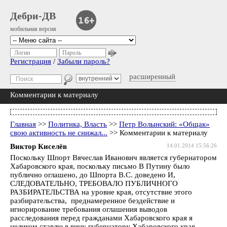
Дебри-ДВ
мобильная версия
Логин
Пароль
Регистрация
/
Забыли пароль?
расширенный
Комментарии к материалу
Главная
>>
Политика, Власть
>>
Петр Волынский: «Общак»
свою активность не снижал...
>> Комментарии к материалу
Виктор Киселёв
14.01.2014 15:56:26
Поскольку Шпорт Вячеслав Иванович является губернатором
Хабаровского края, поскольку письмо В Путину было
публично оглашено, до Шпорта В.С. доведено И,
СЛЕДОВАТЕЛЬНО, ТРЕБОВАЛО ПУБЛИЧНОГО
РАЗБИРАТЕЛЬСТВА на уровне края, отсутствие этого
разбирательства, преднамеренное бездействие и
игнорирование требования оглашения выводов
расследования перед гражданами Хабаровского края я
целиком ставлю в вину губернатору Хабаровского края.