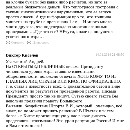
на клочке бумаги без каких либо расчетов, но зато за
реальные бюджетные деньги. Что теплотрасса построена с
такими многочисленными нарушениями, что ее запуск
просто опасен. А где информация про то, что толщина
минваты на трубе не превышала 1 см… И много много
много другого, что подтверждено многочисленными
проверками ….Где это все? НЕтути, иначе не получится
угнетенного мэра…
Ответить
Цитировать
Виктор Киселёв
14.01.2014 21:08:50
Уважаемый Андрей.
На ОТКРЫТЫЕ,ПУБЛИЧНЫЕ письма Президенту
чиновников уровня мэра, ставшие известными
общественности, положено отвечать ХОТЬ КОМУ ТО ИЗ
ГЛАВНЫХ ЛИЦ СТРАНЫ ИЛИ КРАЯ, НО ОФИЦИАЛЬНО,
т. е. ставя в известность всех. С доказательной базой в виде
документов по результатам проведённой работы. Письма
Президенту просто так не пишут. Сутью своего текста Вы
невольно проявили правоту Волынского.
Выявили бездействие Шпорта В.И., который , очевидно, всё
знает, но не может принять решения? В Штатах или тем
более - в Китае произошедшую у нас в крае дикость
представить невозможно! Это урон репутации России! И мне
и Вам в том числе!