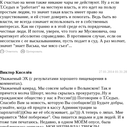
К счастью на меня также никакие чары не действуют. Ну а если
Т.Седых и "работает" на местную власть, и это идет на пользу
простым людям, то значит такая власть имеет право на
существование, и ей стоит доверять и помогать. Ведь быть во
власти, не всегда означает использовать ее в собственных
интересах. Как ни странно и в этой среде есть порядочные,
честные люди. И потом, уверен, что того же Мусяновича, она
критикует абсолютно справедливо. В противном случае, если он
несогласен с ее высказываниями, пусть подает в суд. А раз молчит,
значит "знает Васька, чье мясо съел"...
Ответить
Цитировать
Виктор Киселёв
27.01.2014 01:31:28
Уважаемый ЭХ (с результатами хорошего пищеварения в
комментах).
Уважаемый камрад. Мы совсем забыли о Волынском! Так и
прячется молча Шпорт, молча скрылась прокуратура..Ну и
гражданское общество у нас в России!))) Поговорим о Т.Седых.
Спасибо Вам за новость, которую Вы сообщили!))) Будьте добры,
узнайте, когда ей придти в кассу Администрации за
зарплатой!)))Она же её обслуживает, да?))) А теперь о ляпах. Мне
нравится "Моё побережье". Она пишется людьми и для людей. И я
тоже там печатаюсь. Недавно, в одном МОЁМ опусе, была
опубликована неправда. МОЯ НЕПРАВДА! ТРИЖДЫ