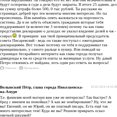
тобой нарушениях ты говорил что их нет или они незначительны и
будут оспорены в суде а дела будут закрыты. В итоге 25 админ. дел
на сумму штрафа более 500, 0 тыс рублей. Ты расскажи на
страницах дебрей про эти моменты многим интересно. Но ты
промолчишь. Или начнёшь опять жаловаться на порочность
системы. Да и не забуть объяснить гражданам которые тебя
поддерживают (в количестве 3 человек) почему ты как глава
представляя декларацию о доходах не указал владение долей в чж -
соврал
. В принципе как твой принципиальный председатель
совета Писаревский - ведь он также поступал с ежегодными
декларациями. Вот только поэтому он тебя и поддерживал так
принципиально, у самого рыльце в пушку. Или поведай на
страницах бескрайнего интернета как глава города получал
дивиденды в чж из средств платы за жилищные услуги. Ну давай
Петро отвлекись от майдана, хоть один раз ответь на вопросы!
Ответить
Цитировать
Волынский Пётр, глава города Николаевска-
05.02.2014 14:55:38
на-Амуре
Т.е. фамилия моей матери вам уже не интересна? Так быстро? А
бред с именем на помойках? А как же зомбирование? Ну, что же
вы! Евгений, он же Юрий, он же платный писарь. Есть ещё так
много интересных тем! Куда же вы? Решили прикрыть оскал
овечьей шкуркой?