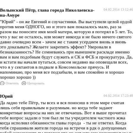
Волынский Пётр, глава города Николаевска-
04.02.2014 13:12:46
на-Амуре
"Юрий" - он же Евгений и соучастники. Вы выступили целой ордой
против меня ОДНОГО, но и этого вам показалось мало, раз за
разом вы поносите имя моей матери, которую я потерял в 5 лет. То,
что у вас не осталось, или может никогда и не было ничего святого
давно очевидно всем - зачем же с таким усердием вновь и вновь
это доказывать? Желаете закрепить эффект? Уверовали в
безнаказанность? Не сомневаюсь при нынешнем раскладе именно
вам и вам подобным будут служить и СК и ФСБ и прокуратура. Да,
и кстати вы начали путаться, совсем недавно вы оповещали всех,
что я у сектантов в подвале в Комсомольске прячусь. И
напоминаю, про меня все подзабыли, и вам спокойно и хорошо
хорошо хорошо ))
Ответить
Цитировать
Юрий
04.02.2014 17:23:48
Да ладно тебе Пётр, ты всех и вся поносиш в этом мире считая
лишь себя правильным и разумным. но когда тебе задают
конкретные вопросы на них не отвечаешь. Вот я выше прочитал
тебе вопрос задали о том был ли ты учредителем частного жэка
когда исполнял обязанности главы города - ты не ответил. Когда
тебя спрашивали жители города на встречи в рдк о допущенных