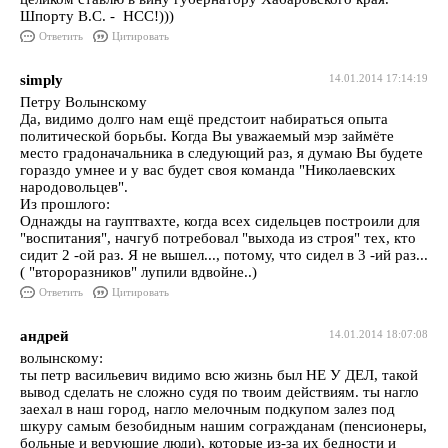
Шпорту В.С. - НСС!)))
Ответить
Цитировать
simply
14.01.2014 17:14:19
Петру Волынскому
Да, видимо долго нам ещё предстоит набираться опыта
политической борьбы. Когда Вы уважаемый мэр займёте
место градоначальника в следующий раз, я думаю Вы будете
гораздо умнее и у вас будет своя команда "Николаевских
народовольцев".
Из прошлого:
Однажды на гауптвахте, когда всех сидельцев построили для
"воспитания", начгуб потребовал "выхода из строя" тех, кто
сидит 2 -ой раз. Я не вышел..., потому, что сидел в 3 -ий раз...
( "второразников" лупили вдвойне..)
Ответить
Цитировать
андрей
14.01.2014 18:07:08
волынскому:
ты петр васильевич видимо всю жизнь был НЕ У ДЕЛ, такой
вывод сделать не сложно судя по твоим действиям. ты нагло
заехал в наш город, нагло мелочным подкупом залез под
шкуру самым безобидным нашим согражданам (пенсионеры,
больные и верующие люди), которые из-за их бедности и