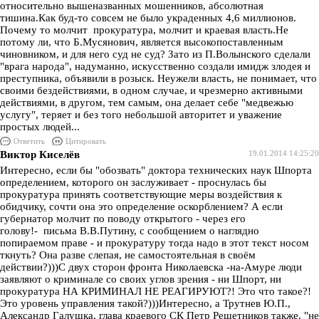
относительно вышеназванных мошенников, абсолютная
тишина.Как буд-то совсем не было украденных 4,6 миллионов.
Почему то молчит прокуратура, молчит и краевая власть.Не
потому ли, что Б.Мусянович, является высокопоставленным
чиновником, и для него суд не суд? Зато из П.Волынского сделали
"врага народа", надуманно, искусственно создали имидж злодея и
преступника, объявили в розыск. Неужели власть, не понимает, что
своими бездействиями, в одном случае, и чрезмерно активными
действиями, в другом, тем самым, она делает себе "медвежью
услугу", теряет и без того небольшой авторитет и уважение
простых людей...
Ответить
Цитировать
Виктор Киселёв
19.01.2014 14:25:20
Интересно, если бы "обозвать" доктора технических наук Шпорта
определением, которого он заслуживает - проснулась бы
прокуратура принять соответствующие меры воздействия к
обидчику, сочти она это определение оскорблением? А если
губернатор молчит по поводу открытого - через его
голову!- письма В.В.Путину, с сообщением о наглядно
попираемом праве - и прокуратуру тогда надо в этот текст носом
ткнуть? Она разве слепая, не самостоятельная в своём
действии?)))С двух сторон фронта Николаевска -на-Амуре люди
заявляют о криминале со своих углов зрения - ни Шпорт, ни
прокуратура НА КРИМИНАЛ НЕ РЕАГИРУЮТ?! Это что такое?!
Это уровень управления такой?)))Интересно, а Трутнев Ю.П.,
Александр Галушка, глава краевого СК Петр Решетников также, "не