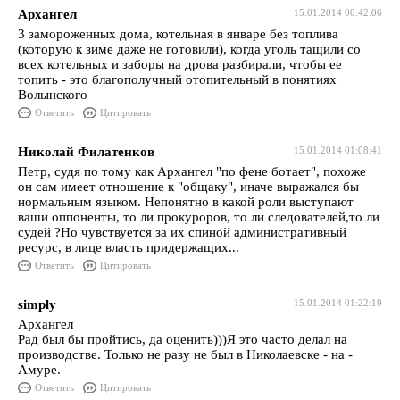
Архангел
15.01.2014 00:42:06
3 замороженных дома, котельная в январе без топлива
(которую к зиме даже не готовили), когда уголь тащили со
всех котельных и заборы на дрова разбирали, чтобы ее
топить - это благополучный отопительный в понятиях
Волынского
Ответить
Цитировать
Николай Филатенков
15.01.2014 01:08:41
Петр, судя по тому как Архангел "по фене ботает", похоже
он сам имеет отношение к "общаку", иначе выражался бы
нормальным языком. Непонятно в какой роли выступают
ваши оппоненты, то ли прокуроров, то ли следователей,то ли
судей ?Но чувствуется за их спиной административный
ресурс, в лице власть придержащих...
Ответить
Цитировать
simply
15.01.2014 01:22:19
Архангел
Рад был бы пройтись, да оценить)))Я это часто делал на
производстве. Только не разу не был в Николаевске - на -
Амуре.
Ответить
Цитировать