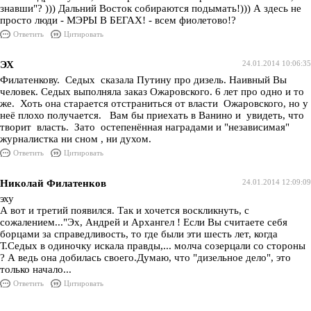
знавши"? ))) Дальний Восток собираются подымать!))) А здесь не
просто люди - МЭРЫ В БЕГАХ! - всем фиолетово!?
Ответить
Цитировать
ЭХ
24.01.2014 10:06:35
Филатенкову. Седых сказала Путину про дизель. Наивный Вы
человек. Седых выполняла заказ Ожаровского. 6 лет про одно и то
же. Хоть она старается отстраниться от власти Ожаровского, но у
неё плохо получается. Вам бы приехать в Ванино и увидеть, что
творит власть. Зато остепенённая наградами и "независимая"
журналистка ни сном , ни духом.
Ответить
Цитировать
Николай Филатенков
24.01.2014 12:09:09
эху
А вот и третий появился. Так и хочется воскликнуть, с
сожалением..."Эх, Андрей и Архангел ! Если Вы считаете себя
борцами за справедливость, то где были эти шесть лет, когда
Т.Седых в одиночку искала правды,... молча созерцали со стороны
? А ведь она добилась своего.Думаю, что "дизельное дело", это
только начало...
Ответить
Цитировать