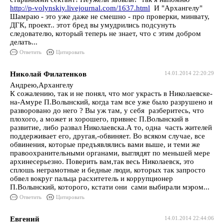
http://p-volynskiy.livejournal.com/1637.html
И "Архангелу"
Шамраю - это уже даже не смешно - про проверки, минвату,
ДГК, проект.. этот бред вы умудрились подсунуть
следователю, который теперь не знает, что с этим добром
делать...
Ответить
Цитировать
Николай Филатенков
14.01.2014 22:20:29
Андрею,Архангелу
К сожалению, так и не понял, что мог украсть в Николаевске-
на-Амуре П.Волынский, когда там все уже было разрушено и
разворовано до него ? Вы уж там, у себя разберитесь, что
плохого, а может и хорошего, привнес П.Волынский в
развитие, либо развал Николаевска.А то, одна часть жителей
поддерживает его, другая,-обвиняет. Во всяком случае, все
обвинения, которые предъявлялись вами выше, и теми же
правоохранительными органами, выглядят по меньшей мере
архинесерьезно. Поверить вам,так весь Николаевск, это
сплошь неграмотные и бедные люди, которых так запросто
обвел вокруг пальца расхитетель и коррупционер
П.Волынский, которого, кстати они сами выбирали мэром...
Ответить
Цитировать
Евгений
14.01.2014 22:44:06