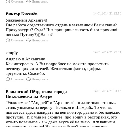
Ответить
Цитировать
Виктор Киселёв
14.01.2014 21:22:15
Уважаемый Архангел!
Где работа следственного отдела в заявленной Вами связи?
Прокуратуры? Суда? Чья принципиальность была причиной
письма Путину?)))Ваша?
Ответить
Цитировать
simply
14.01.2014 21:27:51
Андрею и Архангелу
Как интересно. А Вы подробнее не можете просветить
несведущих читателей. Желательно факты, цифры,
аргументы. Спасибо.
Ответить
Цитировать
Волынский Пётр, глава города
14.01.2014 21:53:13
Николаевска-на-Амуре
"Уважаемые" "Андрей" и "Архангел" - я даже знаю кто вы..
стиль узнаваем за версту - Беликов и Шамрай.. То что вы
пытаетесь здесь накидать на вентилятор, давно и безнадёжно
протухло.. И с ума не сходите, про водку в ресторанах, это
что-то новенькое - я ж даже вкуса её не знаю.. я ж вашими
стараниями сектант! Неужели забыли? так я напомню