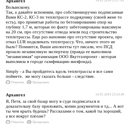
Архангел
14.01.2014 23:17:41
Волынскому.
Так, а давайте вспомним, про собственноручно подписанные
Вами КС-2, КС-3 по теплотрассе подрядчику (своей жене то
есть), про принятые работы по бетонированию опор на
глубину 1,7 м, которые по факту забетонированы максимум
на 20 см, про отсутствие отвода земли под строительство
теплотрассы. Еще раз напомню про отсутствие проекта, про
отказ LUR подключать теплотрассу. Что, ничего этого не
было? Помнится, Ваши апологеты тут писали, что ПСД
прошло независимую экспертизу (правда ее выполнила
"независимая" организация ООО Якутгазпроект - которая
выполняла в городе газификацию жилфонда).
Simply - а Вы пройдитесь вдоль теплотрассы и все сами
поймете. же могу сказать больше - следствие.
Ответить
Цитировать
Архангел
14.01.2014 23:24:49
Я, Петя, за свой базар могу в суде подписаться и
доказательну базу приложить, копии документов и тд... А вот
ты чем крыть будешь? Рассказами о том, какой ты хороший,
а все вокруг плохие?
Ответить
Цитировать