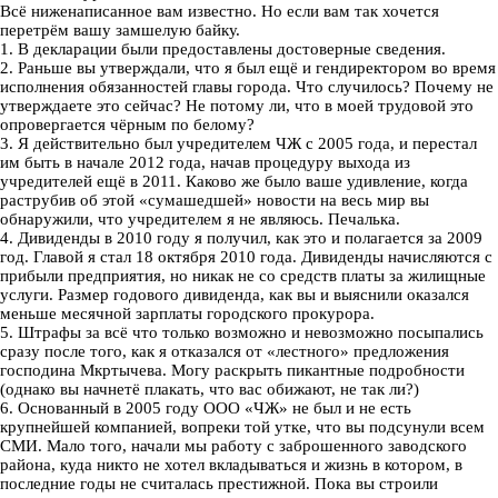
Всё ниженаписанное вам известно. Но если вам так хочется
перетрём вашу замшелую байку.
1. В декларации были предоставлены достоверные сведения.
2. Раньше вы утверждали, что я был ещё и гендиректором во время
исполнения обязанностей главы города. Что случилось? Почему не
утверждаете это сейчас? Не потому ли, что в моей трудовой это
опровергается чёрным по белому?
3. Я действительно был учредителем ЧЖ с 2005 года, и перестал
им быть в начале 2012 года, начав процедуру выхода из
учредителей ещё в 2011. Каково же было ваше удивление, когда
раструбив об этой «сумашедшей» новости на весь мир вы
обнаружили, что учредителем я не являюсь. Печалька.
4. Дивиденды в 2010 году я получил, как это и полагается за 2009
год. Главой я стал 18 октября 2010 года. Дивиденды начисляются с
прибыли предприятия, но никак не со средств платы за жилищные
услуги. Размер годового дивиденда, как вы и выяснили оказался
меньше месячной зарплаты городского прокурора.
5. Штрафы за всё что только возможно и невозможно посыпались
сразу после того, как я отказался от «лестного» предложения
господина Мкртычева. Могу раскрыть пикантные подробности
(однако вы начнетё плакать, что вас обижают, не так ли?)
6. Основанный в 2005 году ООО «ЧЖ» не был и не есть
крупнейшей компанией, вопреки той утке, что вы подсунули всем
СМИ. Мало того, начали мы работу с заброшенного заводского
района, куда никто не хотел вкладываться и жизнь в котором, в
последние годы не считалась престижной. Пока вы строили