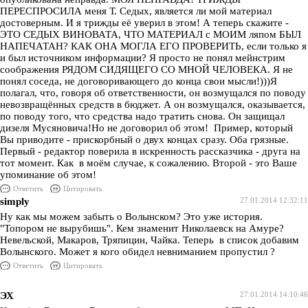
ПЕРЕСПРОСИЛА меня Т. Седых, является ли мой материал
достоверным. И я трижды её уверил в этом! А теперь скажите -
ЭТО СЕДЫХ ВИНОВАТА, ЧТО МАТЕРИАЛ с МОИМ ляпом БЫЛ
НАПЕЧАТАН? КАК ОНА МОГЛА ЕГО ПРОВЕРИТЬ, если только я
и был источником информации? Я просто не понял мейнстрим
соображения РЯДОМ СИДЯЩЕГО СО МНОЙ ЧЕЛОВЕКА. Я не
понял соседа, не договоривающего до конца свои мысли!)))Я
полагал, что, говоря об ответственности, он возмущался по поводу
невозвращённых средств в бюджет. А он возмущался, оказывается,
по поводу того, что средства надо тратить снова. Он защищал
дизеля Мусяновича!Но не договорил об этом! Пример, который
Вы приводите - прискорбный о двух концах сразу. Оба грязные.
Первый - редактор поверила в искренность рассказчика - друга на
тот момент. Как в моём случае, к сожалению. Второй - это Ваше
упоминание об этом!
Ответить
Цитировать
simply
27.01.2014 12:32:11
Ну как мы можем забыть о Волынском? Это уже история.
"Топором не вырубишь". Кем знаменит Николаевск на Амуре?
Невельской, Макаров, Тряпицин, Чайка. Теперь в список добавим
Волынского. Может я кого обидел невниманием пропустил ?
Ответить
Цитировать
ЭХ
27.01.2014 14:10:46