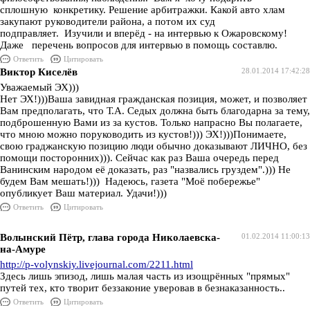
сплошную конкретику. Решение арбитражки. Какой авто хлам
закупают руководители района, а потом их суд
подправляет. Изучили и вперёд - на интервью к Ожаровскому!
Даже перечень вопросов для интервью в помощь составлю.
Ответить
Цитировать
Виктор Киселёв
28.01.2014 17:42:28
Уважаемый ЭХ)))
Нет ЭХ!)))Ваша завидная гражданская позиция, может, и позволяет
Вам предполагать, что Т.А. Седых должна быть благодарна за тему,
подброшенную Вами из за кустов. Только напрасно Вы полагаете,
что мною можно поруководить из кустов!))) ЭХ!)))Понимаете,
свою граджанскую позицию люди обычно доказывают ЛИЧНО, без
помощи посторонних))). Сейчас как раз Ваша очередь перед
Ванинским народом её доказать, раз "назвались груздем".))) Не
будем Вам мешать!))) Надеюсь, газета "Моё побережье"
опубликует Ваш материал. Удачи!)))
Ответить
Цитировать
Волынский Пётр, глава города Николаевска-
01.02.2014 11:00:13
на-Амуре
http://p-volynskiy.livejournal.com/2211.html
Здесь лишь эпизод, лишь малая часть из изощрённых "прямых"
путей тех, кто творит беззаконие уверовав в безнаказанность..
Ответить
Цитировать