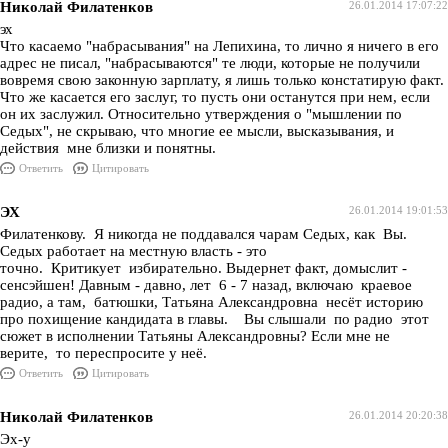
Николай Филатенков
26.01.2014 17:07:22
эх
Что касаемо "набрасывания" на Лепихина, то лично я ничего в его
адрес не писал, "набрасываются" те люди, которые не получили
вовремя свою законную зарплату, я лишь только констатирую факт.
Что же касается его заслуг, то пусть они останутся при нем, если
он их заслужил. Относительно утверждения о "мышлении по
Седых", не скрываю, что многие ее мысли, высказывания, и
действия мне близки и понятны.
Ответить
Цитировать
ЭХ
26.01.2014 19:01:53
Филатенкову. Я никогда не поддавался чарам Седых, как Вы.
Седых работает на местную власть - это
точно. Критикует избирательно. Выдернет факт, домыслит -
сенсэйшен! Давным - давно, лет 6 - 7 назад, включаю краевое
радио, а там, батюшки, Татьяна Александровна несёт историю
про похищение кандидата в главы. Вы слышали по радио этот
сюжет в исполнении Татьяны Александровны? Если мне не
верите, то переспросите у неё.
Ответить
Цитировать
Николай Филатенков
26.01.2014 20:20:38
Эх-у