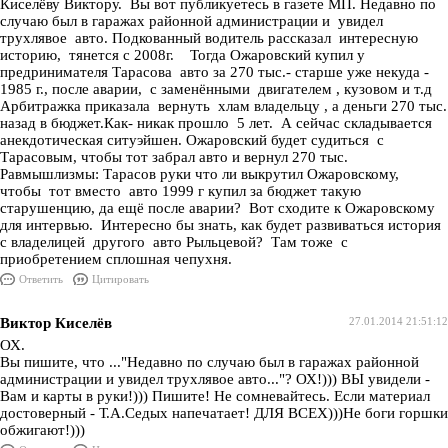
Киселёву Виктору. Вы вот публикуетесь в газете МП. Недавно по
случаю был в гаражах районной администрации и увидел
трухлявое авто. Подкованный водитель рассказал интересную
историю, тянется с 2008г. Тогда Ожаровский купил у
предринимателя Тарасова авто за 270 тыс.- старше уже некуда -
1985 г., после аварии, с заменёнными двигателем , кузовом и т.д
Арбитражка приказала вернуть хлам владельцу , а деньги 270 тыс.
назад в бюджет.Как- никак прошло 5 лет. А сейчас складывается
анекдотическая ситуэйшен. Ожаровский будет судиться с
Тарасовым, чтобы тот забрал авто и вернул 270 тыс.
Равмышлизмы: Тарасов руки что ли выкрутил Ожаровскому,
чтобы тот вместо авто 1999 г купил за бюджет такую
старушенцию, да ещё после аварии? Вот сходите к Ожаровскому
для интервью. Интересно бы знать, как будет развиваться история
с владелицей другого авто Рыльцевой? Там тоже с
приобретением сплошная чепухня.
Ответить
Цитировать
Виктор Киселёв
27.01.2014 21:51:12
ОХ.
Вы пишите, что ..."Недавно по случаю был в гаражах районной
администрации и увидел трухлявое авто..."? ОХ!))) ВЫ увидели -
Вам и карты в руки!))) Пишите! Не сомневайтесь. Если материал
достоверный - Т.А.Седых напечатает! ДЛЯ ВСЕХ)))Не боги горшки
обжигают!)))