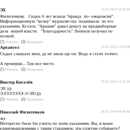
ЭХ
25.01.2014 12:09:54
Филатенкову. Седых 6 лет искала "правду по- ожаровски".
Информационную "волну" журналистка поднимала по его
указаниям. Кстати, "Аркаим" давал деньгу на предвыборные
дела нашей власти. "Благодарность" Лепихов получил по
полной.
Ответить
Цитировать
Архангел
25.01.2014 12:24:08
Седых слышала звон, да не знала где он. Воду в ступе толчет.
А проверки... Там все чисто.
Ответить
Цитировать
Виктор Киселёв
25.01.2014 13:22:44
ЭХ )))
ЭЭЭЭЭЭЭЭ-Э-ЭХ!)))
Ответить
Цитировать
Николай Филатенков
26.01.2014 04:34:06
эху
Интересно было бы узнать по чьим указаниям, Вы, и ваши
единомышленники с таким старанием, эти сплетни собираете?