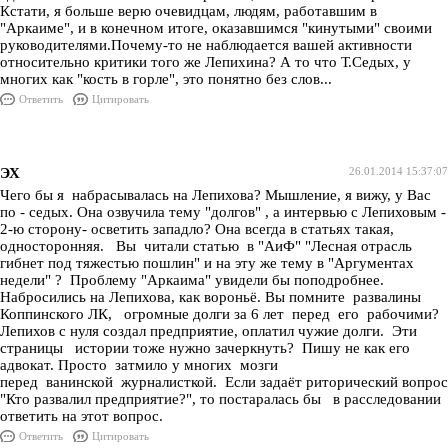
Кстати, я больше верю очевидцам, людям, работавшим в
"Аркаиме", и в конечном итоге, оказавшимся "кинутыми" своими
руководителями.Почему-то не наблюдается вашей активности
относительно критики того же Лепихина? А то что Т.Седых, у
многих как "кость в горле", это понятно без слов...
Ответить
Цитировать
ЭХ
26.01.2014 15:37:07
Чего бы я набрасывалась на Лепихова? Мышление, я вижу, у Вас
по - седых. Она озвучила тему "долгов" , а интервью с Лепиховым -
2-ю сторону- осветить западло? Она всегда в статьях такая,
односторонняя. Вы читали статью в "АиФ" "Лесная отрасль
гибнет под тяжестью пошлин" и на эту же тему в "Аргументах
недели" ? Проблему "Аркаима" увидели бы поподробнее.
Набросились на Лепихова, как вороньё. Вы помните развалины
Коппинского ЛК, огромные долги за 6 лет перед его рабочими?
Лепихов с нуля создал предприятие, оплатил чужие долги. Эти
страницы истории тоже нужно зачеркнуть? Пишу не как его
адвокат. Просто затмило у многих мозги
перед ванинской журналисткой. Если задаёт риторический вопрос
"Кто развалил предприятие?", то постаралась бы в расследовании
ответить на этот вопрос.
Ответить
Цитировать