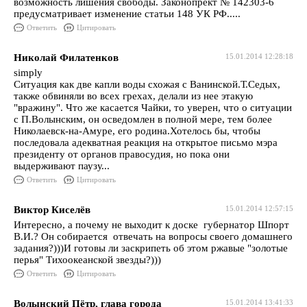
возможность лишения свободы. Законопрект № 142303-6
предусматривает изменение статьи 148 УК РФ.....
Ответить
Цитировать
Николай Филатенков
15.01.2014 12:28:18
simply
Ситуация как две капли воды схожая с Ванинской.Т.Седых,
также обвиняли во всех грехах, делали из нее этакую
"вражину". Что же касается Чайки, то уверен, что о ситуации
с П.Волынским, он осведомлен в полной мере, тем более
Николаевск-на-Амуре, его родина.Хотелось бы, чтобы
последовала адекватная реакция на открытое письмо мэра
президенту от органов правосудия, но пока они
выдерживают паузу...
Ответить
Цитировать
Виктор Киселёв
15.01.2014 12:57:15
Интересно, а почему не выходит к доске губернатор Шпорт
В.И.? Он собирается отвечать на вопросы своего домашнего
задания?)))И готовы ли заскрипеть об этом ржавые "золотые
перья" Тихоокеанской звезды?)))
Ответить
Цитировать
Волынский Пётр, глава города
15.01.2014 13:41:33