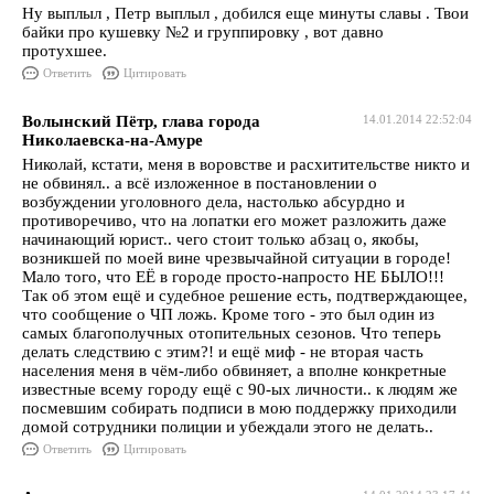
Ну выплыл , Петр выплыл , добился еще минуты славы . Твои
байки про кушевку №2 и группировку , вот давно
протухшее.
Ответить
Цитировать
Волынский Пётр, глава города
14.01.2014 22:52:04
Николаевска-на-Амуре
Николай, кстати, меня в воровстве и расхитительстве никто и
не обвинял.. а всё изложенное в постановлении о
возбуждении уголовного дела, настолько абсурдно и
противоречиво, что на лопатки его может разложить даже
начинающий юрист.. чего стоит только абзац о, якобы,
возникшей по моей вине чрезвычайной ситуации в городе!
Мало того, что ЕЁ в городе просто-напросто НЕ БЫЛО!!!
Так об этом ещё и судебное решение есть, подтверждающее,
что сообщение о ЧП ложь. Кроме того - это был один из
самых благополучных отопительных сезонов. Что теперь
делать следствию с этим?! и ещё миф - не вторая часть
населения меня в чём-либо обвиняет, а вполне конкретные
известные всему городу ещё с 90-ых личности.. к людям же
посмевшим собирать подписи в мою поддержку приходили
домой сотрудники полиции и убеждали этого не делать..
Ответить
Цитировать