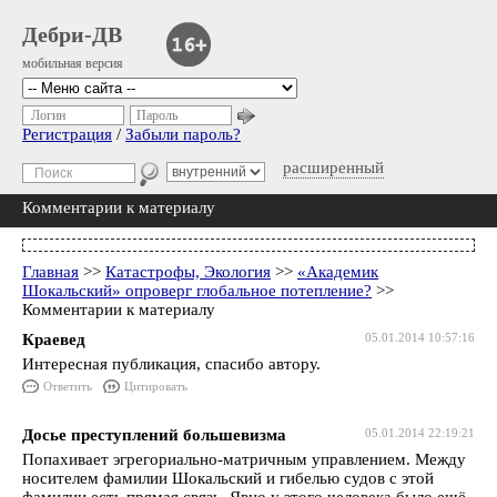
Дебри-ДВ
мобильная версия
Логин
Пароль
Регистрация
/
Забыли пароль?
расширенный
Комментарии к материалу
Главная
>>
Катастрофы, Экология
>>
«Академик
Шокальский» опроверг глобальное потепление?
>>
Комментарии к материалу
Краевед
05.01.2014 10:57:16
Интересная публикация, спасибо автору.
Ответить
Цитировать
Досье преступлений большевизма
05.01.2014 22:19:21
Попахивает эгрегориально-матричным управлением. Между
носителем фамилии Шокальский и гибелью судов с этой