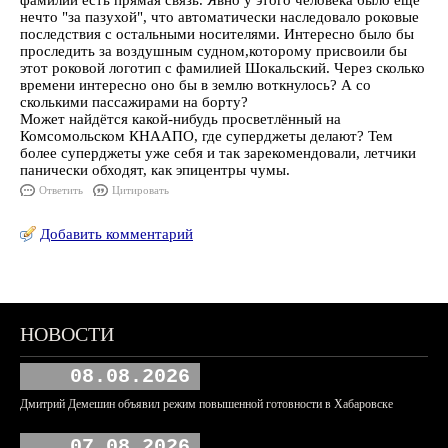
фамилии есть прямая связь. Явно у этого человека было ещё
нечто "за пазухой", что автоматически наследовало роковые
последствия с остальными носителями. Интересно было бы
проследить за воздушным судном,которому присвоили бы
этот роковой логотип с фамилией Шокальский. Через сколько
времени интересно оно бы в землю воткнулось? А со
сколькими пассажирами на борту?
Может найдётся какой-нибудь просветлённый на
Комсомольском КНААПО, где суперджеты делают? Тем
более суперджеты уже себя и так зарекомендовали, летчики
панически обходят, как эпицентры чумы.
Ответить
Цитировать
Добавить комментарий
НОВОСТИ
08.08.2026
Дмитрий Демешин объявил режим повышенной готовности в Хабаровске
07.08.2026