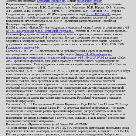
Электронная приемная:
Отправить сообщение
. E-mail:
editor@debri-dv.com
Редакционный совет электронного периодического издания «Дебри-ДВ» (на общественных
началах): К.А. Пронякин, И.Ю. Харитонова, А.Э. Мирмович, Ю.Н. Юрьев, Ю.В. Ковалев,
Л.Н. Левина, А.Ю. Жданов, Е.Н. Голубь, С.Н. Бурындин, Б.М. Сухинин, О.В. Егорова
Свидетельство о регистрации СМИ (Регистрационный номер)
ЭЛ № ФС77-45537
выдано
Федеральной службой по надзору в сфере связи, информационных технологий и массовых
коммуникаций (Роскомнадзор) 16.06.2011 г. Территория распространения: Российская
Федерация, зарубежные страны.
В 2006 г. проект «Дебри-ДВ» был создан как электронный частный архив, в соответствии с
ФЗ
№ 125 «Об архивном деле в Российской Федерации»
, согласно п. 2 ст. 13 «Создание архивов».
Основной фонд архива составляют публикации газет и журналов, изданные книги, а также
рукописи по дальневосточной (РФ) тематике. Доступ к архивным документам является
открытым в электронном виде, согласно п. 1 ст. 24 вышеобозначенного закона. Архивные
документы к частной собственности редакции не относятся, согласно ст.ст. 1275, 1276, 1306
Гражданского кодекса РФ
.
Согласно ч.2. п.3. ст.17 «Ответственность за правонарушения в сфере информации,
информационных технологий и защиты информации»
Закона РФ «Об информации,
информационных технологиях и о защите информации» (ФЗ-149 от 27.07.06 г.)
архив «Дебри-
ДВ», хранящий информацию, гражданско-правовую ответственность за распространение
информации не несет. Сайт и редакция основываются и работают на основании ст.8 «Право на
доступ к информации» ФЗ-149.
Согласно пп.3,4,6 ст.57 Закона РФ «О СМИ», «Редакция, главный редактор, журналист не несут
ответственности за распространение сведений, не соответствующих действительности и
порочащих честь и достоинство граждан и организаций, либо ущемляющих права и законные
интересы граждан, либо представляющих собой злоупотребление свободой массовой
информации и (или) правами журналиста: ...если они являются дословным воспроизведением
сообщений и материалов или их фрагментов, распространенных другим средством массовой
информации (а также сообщения, переданные в пресс-релизах и информация государственных,
общественных организаций и объединений), которое может быть установлено и привлечено к
ответственности за данное нарушение законодательства Российской Федерации о средствах
массовой информации».
Согласно абз.3, п.13 Постановления Пленума Верховного Суда РФ №16 от 15 июня 2010 года
«О практике применения судами Закона РФ «О средствах массовой информации», «по делам,
вытекающим из содержания распространенной информации, распространитель не является
надлежащим ответчиком, поскольку исходя из положений Закона РФ «О средствах массовой
информации» не вправе вмешиваться в деятельность редакции, в ходе которой определяется
содержание сообщений и материалов».
Воспользуйтесь «Правом на ответ» (ст.46 Закона РФ «О СМИ»).
«В соответствии с положением ч.3 ст.196 ГПК РФ, обязанность компенсации морального вреда
подлежит возложению на авторов, а по опубликованию опровержения, в порядке ч.2 ст.152 ГК
РФ - на учредителя и главного редактор», - из апелляционного определения Хабаровского