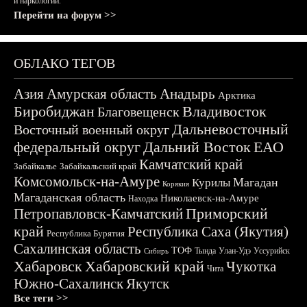
и наркологии.
Перейти на форум >>
ОБЛАКО ТЕГОВ
Азия
Амурская область
Анадырь
Арктика
Биробиджан
Владивосток
Благовещенск
Дальневосточный
Восточный военный округ
федеральный округ
Дальний Восток
ЕАО
Камчатский край
Забайкалье
Забайкальский край
Комсомольск-на-Амуре
Магадан
Курилы
Корякия
Магаданская область
Николаевск-на-Амуре
Находка
Приморский
Петропавловск-Камчатский
край
Республика Саха (Якутия)
Республика Бурятия
Сахалинская область
ТОФ
Тында
Улан-Удэ
Уссурийск
Сибирь
Хабаровск
Хабаровский край
Чукотка
Чита
Южно-Сахалинск
Якутск
Все теги >>