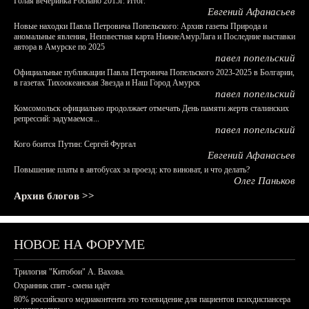
Голая вечеринка Роснано 2015г. Итог.
Евгений Афанасьев
Новые находки Павла Петровича Попельского: Архив газеты Природа и
аномальные явления, Неизвестная карта НижнеАмурЛага и Последние выставки
автора в Амурске по 2025
павел попельский
Официальные публикации Павла Петровича Попельского 2023-2025 в Болгарии,
в газетах Тихоокеанская Звезда и Наш Город Амурск
павел попельский
Комсомольск официально продолжает отмечать День памяти жертв сталинских
репрессий: задумаемся...
павел попельский
Кого боится Путин: Сергей Фургал
Евгений Афанасьев
Повышение платы в автобусах за проезд: кто виноват, и что делать?
Олег Паньков
Архив блогов >>
НОВОЕ НА ФОРУМЕ
Трилогия "Китобои" А. Вахова.
Охранник спит - смена идёт
80% российского медиаконтента это телевидение для пациентов психдиспансера