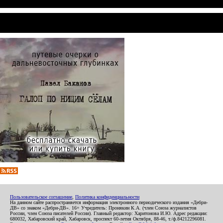
Пользовательское соглашение
,
Политика конфиденциальности
На данном сайте распространяется информация электронного периодического издания «Дебри-
ДВ» со знаком «Дебри-ДВ». 16+ Учредитель: Пронякин К.А. (член Союза журналистов
России, член Союза писателей России). Главный редактор: Харитонова И.Ю. Адрес редакции:
680032, Хабаровский край, Хабаровск, проспект 60-летия Октября, 88-46, т./ф.84212296081.