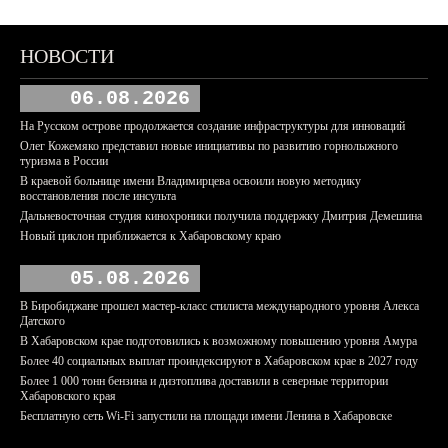
НОВОСТИ
06.08.2026
На Русском острове продолжается создание инфраструктуры для инноваций
Олег Кожемяко представил новые инициативы по развитию горнолыжного
туризма в России
В краевой больнице имени Владимирцева освоили новую методику
восстановления после инсульта
Дальневосточная студия кинохроники получила поддержку Дмитрия Демешина
Новый циклон приближается к Хабаровскому краю
05.08.2026
В Биробиджане прошел мастер-класс стилиста международного уровня Алекса
Датского
В Хабаровском крае подготовились к возможному повышению уровня Амура
Более 40 социальных выплат проиндексируют в Хабаровском крае в 2027 году
Более 1 000 тонн бензина и дизтоплива доставили в северные территории
Хабаровского края
Бесплатную сеть Wi-Fi запустили на площади имени Ленина в Хабаровске