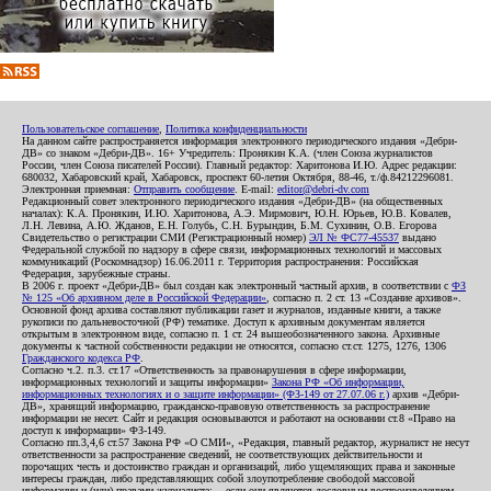
Пользовательское соглашение
,
Политика конфиденциальности
На данном сайте распространяется информация электронного периодического издания «Дебри-
ДВ» со знаком «Дебри-ДВ». 16+ Учредитель: Пронякин К.А. (член Союза журналистов
России, член Союза писателей России). Главный редактор: Харитонова И.Ю. Адрес редакции:
680032, Хабаровский край, Хабаровск, проспект 60-летия Октября, 88-46, т./ф.84212296081.
Электронная приемная:
Отправить сообщение
. E-mail:
editor@debri-dv.com
Редакционный совет электронного периодического издания «Дебри-ДВ» (на общественных
началах): К.А. Пронякин, И.Ю. Харитонова, А.Э. Мирмович, Ю.Н. Юрьев, Ю.В. Ковалев,
Л.Н. Левина, А.Ю. Жданов, Е.Н. Голубь, С.Н. Бурындин, Б.М. Сухинин, О.В. Егорова
Свидетельство о регистрации СМИ (Регистрационный номер)
ЭЛ № ФС77-45537
выдано
Федеральной службой по надзору в сфере связи, информационных технологий и массовых
коммуникаций (Роскомнадзор) 16.06.2011 г. Территория распространения: Российская
Федерация, зарубежные страны.
В 2006 г. проект «Дебри-ДВ» был создан как электронный частный архив, в соответствии с
ФЗ
№ 125 «Об архивном деле в Российской Федерации»
, согласно п. 2 ст. 13 «Создание архивов».
Основной фонд архива составляют публикации газет и журналов, изданные книги, а также
рукописи по дальневосточной (РФ) тематике. Доступ к архивным документам является
открытым в электронном виде, согласно п. 1 ст. 24 вышеобозначенного закона. Архивные
документы к частной собственности редакции не относятся, согласно ст.ст. 1275, 1276, 1306
Гражданского кодекса РФ
.
Согласно ч.2. п.3. ст.17 «Ответственность за правонарушения в сфере информации,
информационных технологий и защиты информации»
Закона РФ «Об информации,
информационных технологиях и о защите информации» (ФЗ-149 от 27.07.06 г.)
архив «Дебри-
ДВ», хранящий информацию, гражданско-правовую ответственность за распространение
информации не несет. Сайт и редакция основываются и работают на основании ст.8 «Право на
доступ к информации» ФЗ-149.
Согласно пп.3,4,6 ст.57 Закона РФ «О СМИ», «Редакция, главный редактор, журналист не несут
ответственности за распространение сведений, не соответствующих действительности и
порочащих честь и достоинство граждан и организаций, либо ущемляющих права и законные
интересы граждан, либо представляющих собой злоупотребление свободой массовой
информации и (или) правами журналиста: ...если они являются дословным воспроизведением