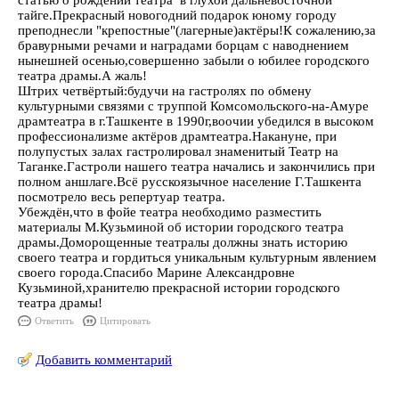
статью о рождении театра в глухой дальневосточной
тайге.Прекрасный новогодний подарок юному городу
преподнесли "крепостные"(лагерные)актёры!К сожалению,за
бравурными речами и наградами борцам с наводнением
нынешней осенью,совершенно забыли о юбилее городского
театра драмы.А жаль!
Штрих четвёртый:будучи на гастролях по обмену
культурными связями с труппой Комсомольского-на-Амуре
драмтеатра в г.Ташкенте в 1990г,воочии убедился в высоком
профессионализме актёров драмтеатра.Накануне, при
полупустых залах гастролировал знаменитый Театр на
Таганке.Гастроли нашего театра начались и закончились при
полном аншлаге.Всё русскоязычное население Г.Ташкента
посмотрело весь репертуар театра.
Убеждён,что в фойе театра необходимо разместить
материалы М.Кузьминой об истории городского театра
драмы.Доморощенные театралы должны знать историю
своего театра и гордиться уникальным культурным явлением
своего города.Спасибо Марине Александровне
Кузьминой,хранителю прекрасной истории городского
театра драмы!
Ответить
Цитировать
Добавить комментарий