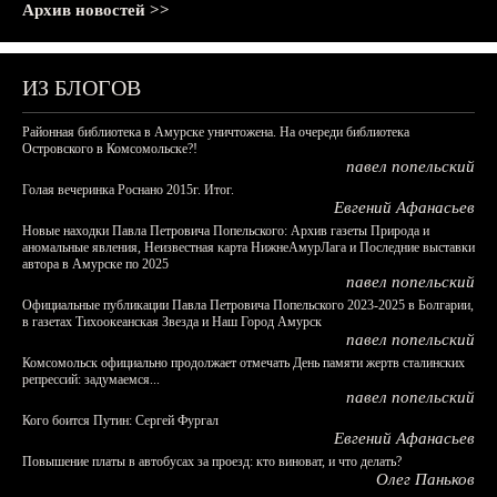
Архив новостей >>
ИЗ БЛОГОВ
Районная библиотека в Амурске уничтожена. На очереди библиотека
Островского в Комсомольске?!
павел попельский
Голая вечеринка Роснано 2015г. Итог.
Евгений Афанасьев
Новые находки Павла Петровича Попельского: Архив газеты Природа и
аномальные явления, Неизвестная карта НижнеАмурЛага и Последние выставки
автора в Амурске по 2025
павел попельский
Официальные публикации Павла Петровича Попельского 2023-2025 в Болгарии,
в газетах Тихоокеанская Звезда и Наш Город Амурск
павел попельский
Комсомольск официально продолжает отмечать День памяти жертв сталинских
репрессий: задумаемся...
павел попельский
Кого боится Путин: Сергей Фургал
Евгений Афанасьев
Повышение платы в автобусах за проезд: кто виноват, и что делать?
Олег Паньков