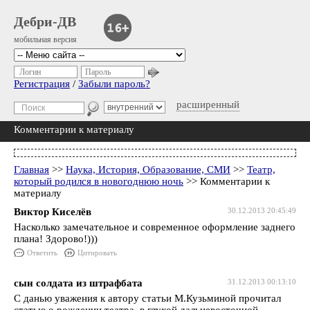
Дебри-ДВ
мобильная версия
Логин
Пароль
Регистрация
/
Забыли пароль?
расширенный
Комментарии к материалу
Главная
>>
Наука, История, Образование, СМИ
>>
Театр,
который родился в новогоднюю ночь
>> Комментарии к
материалу
Виктор Киселёв
30.12.2013 20:45:49
Насколько замечательное и современное оформление заднего
плана! Здорово!)))
Ответить
Цитировать
сын солдата из штрафбата
31.12.2013 00:13:10
С данью уважения к автору статьи М.Кузьминой прочитал