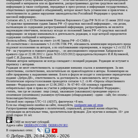
сообщений и материалов или их фрагментов, распространенных другим средством массовой
информации (а также сообщения, переданные в пресс-релизах и информация государственных,
общественных организаций и объединений), которое может быть установлено и привлечено к
ответственности за данное нарушение законодательства Российской Федерации о средствах
массовой информации».
Согласно абз.3, п.13 Постановления Пленума Верховного Суда РФ №16 от 15 июня 2010 года
«О практике применения судами Закона РФ «О средствах массовой информации», «по делам,
вытекающим из содержания распространенной информации, распространитель не является
надлежащим ответчиком, поскольку исходя из положений Закона РФ «О средствах массовой
информации» не вправе вмешиваться в деятельность редакции, в ходе которой определяется
содержание сообщений и материалов».
Воспользуйтесь «Правом на ответ» (ст.46 Закона РФ «О СМИ»).
«В соответствии с положением ч.3 ст.196 ГПК РФ, обязанность компенсации морального вреда
подлежит возложению на авторов, а по опубликованию опровержения, в порядке ч.2 ст.152 ГК
РФ - на учредителя и главного редактор», - из апелляционного определения Хабаровского
краевого суда от 22.08.2012 г. (дело №33-5325/2012) председательствующего И.И.Куликовой,
судей С.И.Дорожко, Н.В.Пестовой.
Мнения авторов материалов не всегда совпадают с позицией редакции. Редакция не вступает в
переписку с авторами.
Редакция не несет ответственность за содержание внешних ссылок и комментариев. За них
ответственны, соответственно, исключительно их правообладатели и авторы. Комментарии на
сайте приравнены к выражению мнения. Блоги и форум не входят в электронное периодическое
издание «Дебри-ДВ», ответственность за достоверность и наполняемость несут авторы.
Политические опросы/голосования проводятся согласно ч.2. ст.46 «Опросы общественного
мнения» Федерального закона от 12.06.2002 г. № 67-ФЗ «Об основных гарантиях
избирательных прав и права на участие в референдуме граждан Российской Федерации»;
считать, там где не указано: лицо (лица), заказавшее (заказавших) проведение опроса и
оплатившее (оплативших) указанную публикацию (обнародование) - едино - сайт, без оплаты -
безвозмездно/бесплатно.
Часовой пояс сервера UTC+11 (AEST), фактически +8 мск.
Если вы обнаружили ошибки на сайте, пожалуйста,
сообщите нам об этом
.
Распространение информации о политической, социальной, духовной жизни общества,
публикации на актуальные темы, просветительские функции. Для мужчин и женщин. 16+ для
детей старше 16 лет.
СМИ не получает субсидий.
Адреса сайта:
DEBRI-DV.COM
,
DEBRI-DV.RU
.
В социальных сетях:
© Дебри-ДВ, 20.04.2006 - 2026