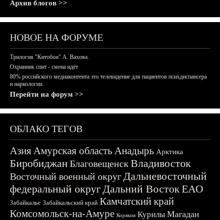
Архив блогов >>
НОВОЕ НА ФОРУМЕ
Трилогия "Китобои" А. Вахова.
Охранник спит - смена идёт
80% российского медиаконтента это телевидение для пациентов психдиспансера
и наркологии.
Перейти на форум >>
ОБЛАКО ТЕГОВ
Азия
Амурская область
Анадырь
Арктика
Биробиджан
Владивосток
Благовещенск
Дальневосточный
Восточный военный округ
федеральный округ
Дальний Восток
ЕАО
Камчатский край
Забайкалье
Забайкальский край
Комсомольск-на-Амуре
Магадан
Курилы
Корякия