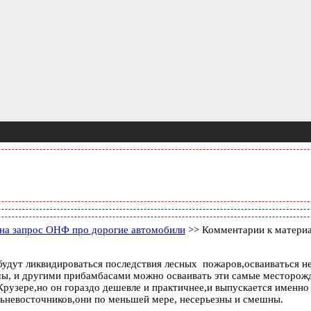
 на запрос ОНФ про дорогие автомобили
>> Комментарии к матери
будут ликвидироваться последствия лесных пожаров,осваиваться не
темы, и другими прибамбасами можно осваивать эти самые месторож
 Крузере,но он гораздо дешевле и практичнее,и выпускается именн
льневосточников,они по меньшей мере, несерьезны и смешны.