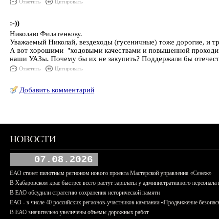
Ответить
Цитировать
:-))
Николаю Филатенкову.
Уважаемый Николай, вездеходы (гусеничные) тоже дорогие, и т
А вот хорошими "ходовыми качествами и повышенной проходимо
наши УАЗы. Почему бы их не закупить? Поддержали бы отечест
Ответить
Цитировать
Добавить комментарий
НОВОСТИ
07.08.2026
ЕАО станет пилотным регионом нового проекта Мастерской управления «Сенеж»
В Хабаровском крае быстрее всего растут зарплаты у административного персонала 
В ЕАО обсудили стратегию сохранения исторической памяти
ЕАО - в числе 40 российских регионов-участников кампании «Продвижение безопас
В ЕАО значительно увеличены объемы дорожных работ