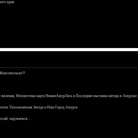
кого края
 Комсомольске?!
 явления, Неизвестная карта НижнеАмурЛага и Последние выставки автора в Амурске 
азетах Тихоокеанская Звезда и Наш Город Амурск
сий: задумаемся...