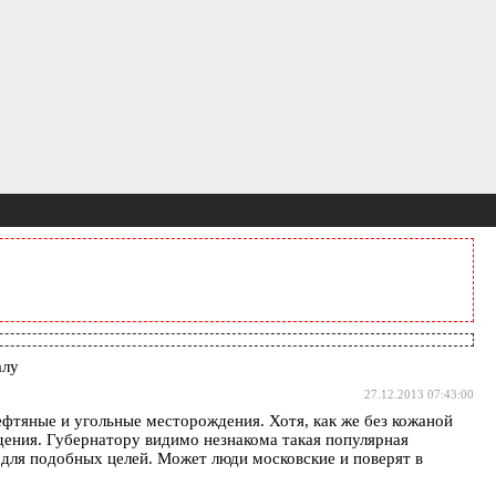
алу
27.12.2013 07:43:00
фтяные и угольные месторождения. Хотя, как же без кожаной
дения. Губернатору видимо незнакома такая популярная
о для подобных целей. Может люди московские и поверят в