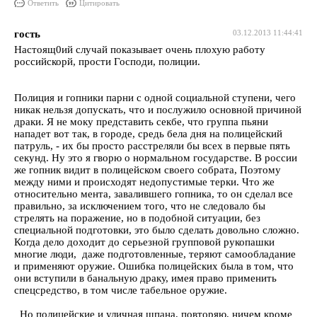
Ответить
Цитировать
гость
03.12.2013 11:44:41
Настоящ0ий случай показывает очень плохую работу
российскорй, прости Господи, полиции.
Полиция и гопники парни с одной социальной ступени, чего
никак нельзя допускать, что и послужило основной причиной
драки. Я не моку представить секбе, что группа пьяни
нападет вот так, в городе, средь бела дня на полицейский
патруль, - их бы просто расстреляли бы всех в первые пять
секунд. Ну это я гворю о нормальном государстве. В россии
же гопник видит в полицейском своего собрата, Поэтому
между ними и происходят недопустимые терки. Что же
относительно мента, завалившего гопника, то он сделал все
правильно, за исключением того, что не следовало бы
стрелять на поражение, но в подобной ситуации, без
специальной подготовки, это было сделать довольно сложно.
Когда дело доходит до серьезной групповой рукопашки
многие люди, даже подготовленные, теряют самообладание
и применяют оружие. Ошибка полицейских была в том, что
они вступили в банальную драку, имея право применить
спецсредство, в том числе табельное оружие.
Но полицейские и уличная шпана, повторяю, ничем кроме