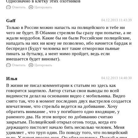
Однозначно в клетку этих охотников
Ответить
Цитировать
Gaff
04.12.2013 11:43:39
Только в России можно напасть на полицейского и тебе ни
чего не будет. В Обамии стреляли бы сразу при попытке, а не
ждали мордобоя. Какие бы ни были Российские полицейские,
нападать на них ни кому не позволено, ибо начнется бардак и
беспредел (Будут человека вот такие отморозки пьяные
пинать за бутылку, а мент мимо пройдет, ведь если
вмешается будет виноват).
Ответить
Цитировать
Илья
04.12.2013 14:40:30
В жизни не писал комментарии к статьям но здесь как
говорится зацепило. Автор статьи свои выводы по всей
видимости делал на основании видео с мобильника. Видео
снято так, что в момент последних двух выстрелов создается
впечатление, что стрельба ведется на добивание. Хочу
обратить внимание , что у погибшего одно входящие, у
раненого два. На этом вопрос по добиванию считаю
закрытым. Полицейский открыл огонь тогда, когда его
держащего пистолет начало бить несколько человек. Меня
удивляет , что труп один. По поводу того, что полицейский
пьян. У парня просто шок. Он убил человека. Пускай и при