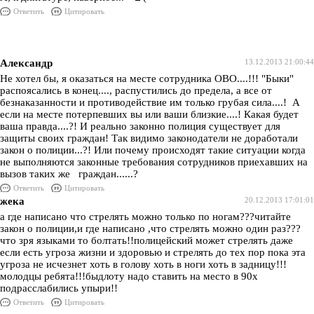
Ответить
Цитировать
Александр
13.12.2013 21:00:44
Не хотел бы, я оказаться на месте сотрудника ОВО....!!! "Быки"
распоясались в конец...., распустились до предела, а все от
безнаказанности и противодействие им только грубая сила....! А
если на месте потерпевших вы или ваши близкие....! Какая будет
ваша правда....?! И реально законно полиция существует для
защиты своих граждан! Так видимо законодатели не доработали
закон о полиции...?! Или почему происходят такие ситуации когда
не выполняются законные требования сотрудников приехавших на
вызов таких же граждан......?
Ответить
Цитировать
жека
20.12.2013 17:01:01
а где написано что стрелять можно только по ногам???читайте
закон о полиции,и где написано ,что стрелять можно один раз???
что зря языками то болтать!!полицейский может стрелять даже
если есть угроза жизни и здоровью и стрелять до тех пор пока эта
угроза не исчезнет хоть в голову хоть в ноги хоть в задницу!!!
молодцы ребята!!!быдлоту надо ставить на место в 90х
подрасслабились упыри!!
Ответить
Цитировать