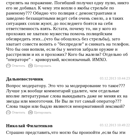
стрелять на поражение. Погибший получил одну пулю, никто
его не добивал. К чему эти вопли о якобы стрельбе по
раненому??? Обидно что полиция с демонстрантами и
заведомо беззащитными ведет себя очень смело, а в таких
ситуациях сопли жуют, до последнего боятся на себя
ответственность взять. Кстати, почему то, ни у кого из
прохожих не хватило мужества помочь полицейским
обезвредить этих...(что бы обошлось без стрельбы), зато
хватает совести вопить о "беспределе" и снимать на телефон.
Что бы они вопили, если бы у ментов забрали оружие и
расстреляли и их и прохожих? Кого бы жалели? Отдельно об
"операторе" - криворукий, косноязычный. ИМХО.
Ответить
Цитировать
Дальневосточник
03.12.2013 10:44:23
Вопрос модератору. Это что за модерирование то такое???
Лучше уж вообще комментарий удалите, чем отдельные
вполне литературные слова выкидывать даже не меняя их на
звезды или многоточия. Не Вы ли тот самый оператор???
Слова твари или быдло являются ненормативной лексикой?
Ответить
Цитировать
Николай Филатенков
03.12.2013 10:49:22
Страшно представить,что могло бы произойти ,если бы эти