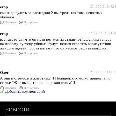
егор
23.12.2013 19:45:29
ево нада судить за паследнии 2 выстрела так тока жевотных
убивают
Ответить
Цитировать
егор
23.12.2013 19:54:00
все гавато рят что он прав нет менты стаким отнашениям теперь
па любому пустеку убивать будут нельзя стрелять вприсутствии
женщин идетей проста патаму что он несмог решить канфликт
Ответить
Цитировать
Олег
25.12.2013 11:09:51
А они и стреляли в животных!!! Полицейских могут привлечь по
статье "Жестокое отношение к животным"!!
Ответить
Цитировать
Добавить комментарий
НОВОСТИ