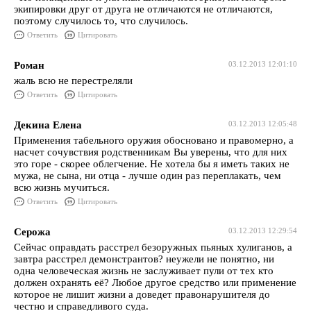
экипировки друг от друга не отличаются не отличаются,
поэтому случилось то, что случилось.
Ответить
Цитировать
Роман
03.12.2013 12:01:10
жаль всю не перестреляли
Ответить
Цитировать
Декина Елена
03.12.2013 12:05:48
Применения табельного оружия обосновано и правомерно, а
насчет сочувствия родственникам Вы уверены, что для них
это горе - скорее облегчение. Не хотела бы я иметь таких не
мужа, не сына, ни отца - лучше один раз переплакать, чем
всю жизнь мучиться.
Ответить
Цитировать
Серожа
03.12.2013 12:29:54
Сейчас оправдать расстрел безоружных пьяных хулиганов, а
завтра расстрел демонстрантов? неужели не понятно, ни
одна человеческая жизнь не заслуживает пули от тех кто
должен охранять её? Любое другое средство или применение
которое не лишит жизни а доведет правонарушителя до
честно и справедливого суда.