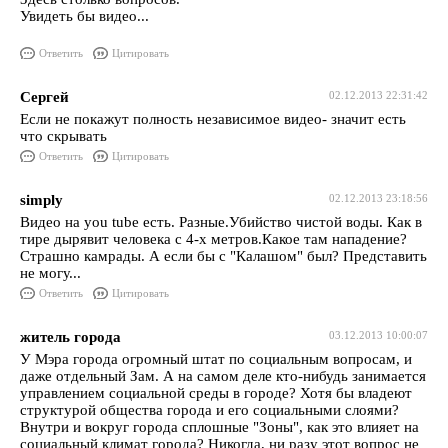
Увидеть бы видео...
Ответить
Цитировать
Сергей
02.12.2013 22:31:42
Если не покажут полность независимое видео- значит есть
что скрывать
Ответить
Цитировать
simply
02.12.2013 23:18:56
Видео на you tube есть. Разные.Убийство чистой воды. Как в
тире дырявит человека с 4-х метров.Какое там нападение?
Страшно камрады. А если бы с "Калашом" был? Представить
не могу...
Ответить
Цитировать
житель города
03.12.2013 10:00:07
У Мэра города огромный штат по социальным вопросам, и
даже отдельный Зам. А на самом деле кто-нибудь занимается
управлением социальной среды в городе? Хотя бы владеют
структурой общества города и его социальными слоями?
Внутри и вокруг города сплошные "Зоны", как это влияет на
социальный климат города? Никогда, ни разу этот вопрос не