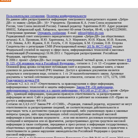
Пользовательское соглашение
,
Политика конфиденциальности
На данном сайте распространяется информация электронного периодического издания «Дебри-
ДВ» со знаком «Дебри-ДВ». 16+ Учредитель: Пронякин К.А. (член Союза журналистов
России, член Союза писателей России). Главный редактор: Харитонова И.Ю. Адрес редакции:
680032, Хабаровский край, Хабаровск, проспект 60-летия Октября, 88-46, т./ф.84212296081.
Электронная приемная:
Отправить сообщение
. E-mail:
editor@debri-dv.com
Редакционный совет электронного периодического издания «Дебри-ДВ» (на общественных
началах): К.А. Пронякин, И.Ю. Харитонова, А.Э. Мирмович, Ю.Н. Юрьев, Ю.В. Ковалев,
Л.Н. Левина, А.Ю. Жданов, Е.Н. Голубь, С.Н. Бурындин, Б.М. Сухинин, О.В. Егорова
Свидетельство о регистрации СМИ (Регистрационный номер)
ЭЛ № ФС77-45537
выдано
Федеральной службой по надзору в сфере связи, информационных технологий и массовых
коммуникаций (Роскомнадзор) 16.06.2011 г. Территория распространения: Российская
Федерация, зарубежные страны.
В 2006 г. проект «Дебри-ДВ» был создан как электронный частный архив, в соответствии с
ФЗ
№ 125 «Об архивном деле в Российской Федерации»
, согласно п. 2 ст. 13 «Создание архивов».
Основной фонд архива составляют публикации газет и журналов, изданные книги, а также
рукописи по дальневосточной (РФ) тематике. Доступ к архивным документам является
открытым в электронном виде, согласно п. 1 ст. 24 вышеобозначенного закона. Архивные
документы к частной собственности редакции не относятся, согласно ст.ст. 1275, 1276, 1306
Гражданского кодекса РФ
.
Согласно ч.2. п.3. ст.17 «Ответственность за правонарушения в сфере информации,
информационных технологий и защиты информации»
Закона РФ «Об информации,
информационных технологиях и о защите информации» (ФЗ-149 от 27.07.06 г.)
архив «Дебри-
ДВ», хранящий информацию, гражданско-правовую ответственность за распространение
информации не несет. Сайт и редакция основываются и работают на основании ст.8 «Право на
доступ к информации» ФЗ-149.
Согласно пп.3,4,6 ст.57 Закона РФ «О СМИ», «Редакция, главный редактор, журналист не несут
ответственности за распространение сведений, не соответствующих действительности и
порочащих честь и достоинство граждан и организаций, либо ущемляющих права и законные
интересы граждан, либо представляющих собой злоупотребление свободой массовой
информации и (или) правами журналиста: ...если они являются дословным воспроизведением
сообщений и материалов или их фрагментов, распространенных другим средством массовой
информации (а также сообщения, переданные в пресс-релизах и информация государственных,
общественных организаций и объединений), которое может быть установлено и привлечено к
ответственности за данное нарушение законодательства Российской Федерации о средствах
массовой информации».
Согласно абз.3, п.13 Постановления Пленума Верховного Суда РФ №16 от 15 июня 2010 года