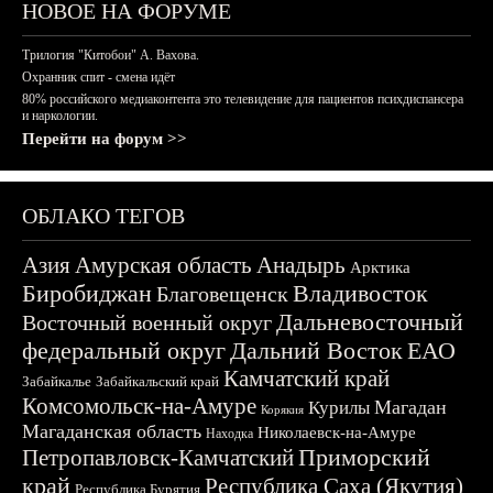
НОВОЕ НА ФОРУМЕ
Трилогия "Китобои" А. Вахова.
Охранник спит - смена идёт
80% российского медиаконтента это телевидение для пациентов психдиспансера
и наркологии.
Перейти на форум >>
ОБЛАКО ТЕГОВ
Азия
Амурская область
Анадырь
Арктика
Биробиджан
Владивосток
Благовещенск
Дальневосточный
Восточный военный округ
федеральный округ
Дальний Восток
ЕАО
Камчатский край
Забайкалье
Забайкальский край
Комсомольск-на-Амуре
Магадан
Курилы
Корякия
Магаданская область
Николаевск-на-Амуре
Находка
Приморский
Петропавловск-Камчатский
край
Республика Саха (Якутия)
Республика Бурятия