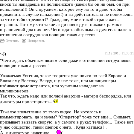
киоск ты нападаешь на полицейского (какой бы он ни был, он при
исполнении!!! Он с оружием, которое ему на то и дано чтобы
применить в случае нападения!) и ты действительно не понимаешь
за что в тебя стреляют!? Граждане, мне в такой стране жить
страшно. Потому что такие люди повсюду и никаких рамок и
ограничений для них нет. Чего ждать обычным людям если даже в
отношении сотрудников полиции такая агрессия.
Ответить
Цитировать
:-))
11.12.2013 11:36:21
"Чего ждать обычным людям если даже в отношении сотрудников
полиции такая агрессия."
Уважаемая Евгения, такое творится уже почти по всей Европе и
Ближнему Востоку. Всюду, и у нас тоже, или милиционеры
избивают демонстрантов, или хулиганы нападают на
милиционеров.
Так что, ждать надо или полной анархии - матери беспорядка, или
диктатуры пролетариата...
Тяжёлое впечатление от этого видео. Не хотелось и
комментировать, да и зачем? "Оператор" тоже тот ещё... Снимает,
призывает вызвать скорую, а у самого в руках телефон... Такое вот
у нас общество, такой слепок с него... Куда катимся?..
А, к диктатуре, наверное...
(