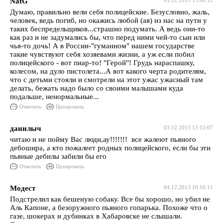
NatG
03.12.2013 15:08:12
Думаю, правильно вели себя полицейские. Безусловно, жаль,
человек, ведь погиб, но окажись любой (ая) из нас на пути у
таких беспредельщиков...страшно подумать. А ведь они-то
как раз и не задумались бы, что перед ними чей-то сын или
чья-то дочь! А в России-"гуманном" нашем государстве
такие чувствуют себя хозяевами жизни, а уж если побил
полицейского - вот пиар-то! "Герой"! Грудь нараспашку,
колесом, на дуло пистолета...А вот какого черта родителям,
что с детьми стояли и смотрели на этот ужас ужасный там
делать, бежать надо было со своими малышами куда
подальше, ненормальные...
Ответить
Цитировать
данилыч
03.12.2013 15:13:07
читаю и не пойму Вас люди,ау!!!!!!! все жалеют пьяного
дебошира, а кто пожалеет родных полицейского, если бы эти
пьяные дебилы забили бы его
Ответить
Цитировать
Модест
04.12.2013 10:16:11
Подстрелил как бешеную собаку. Все бы хорошо, но убил не
Аль Капоне, а безоружного пьяного гопарька. Похоже что о
газе, шокерах и дубинках в Хабаровске не слышали.