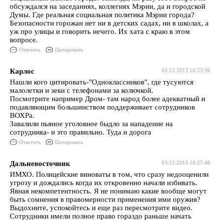
обсуждался на заседаниях, коллегиях Мэрии, да и городской
Думы. Где реальная социальная политика Мэрии города?
Безопасности горожан нет ни в детских садах, ни в школах, а
уж про улицы и говорить нечего. Их хата с краю в этом
вопросе.
Ответить
Цитировать
Карлос
03.12.2013 10:23:36
Нашли кого цитировать-"Одноклассников", где тусуются
малолетки и зеки с телефонами за колючкой.
Посмотрите например Дром- там народ более адекватный и
подавляющим большинством поддерживает сотрудников
ВОХРа.
Завалили пьяное уголовное быдло за нападение на
сотрудника- и это правильно. Туда и дорога
Ответить
Цитировать
Дальневосточник
03.12.2013 10:27:48
ИМХО. Полицейские виноваты в том, что сразу недооценили
угрозу и дождались когда их откровенно начали избивать.
Явная некомпетентность. Я не понимаю какие вообще могут
быть сомнения в правомерности применения ими оружия?
Выдохните, успокойтесь и еще раз пересмотрите видео.
Сотрудники имели полное право гораздо раньше начать