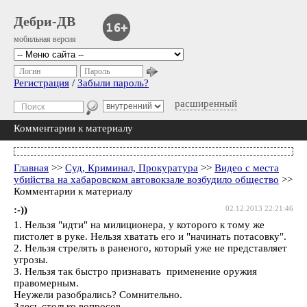
Дебри-ДВ
мобильная версия
Логин
Пароль
Регистрация
/
Забыли пароль?
расширенный
Комментарии к материалу
Главная
>>
Суд, Криминал, Прокуратура
>>
Видео с места
убийства на хабаровском автовокзале возбудило общество
>>
Комментарии к материалу
:-))
02.12.2013 22:21:46
1. Нельзя "идти" на милиционера, у которого к тому же
пистолет в руке. Нельзя хватать его и "начинать потасовку".
2. Нельзя стрелять в раненого, который уже не представляет
угрозы.
3. Нельзя так быстро признавать применение оружия
правомерным.
Неужели разобрались? Сомнительно.
Здесь столько вопросов.