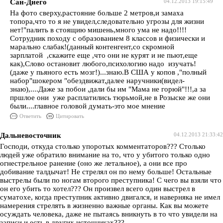
Сан-Диего
04.12.2013 19:15:49
На фото сверху,растояние больше 2 метров,и замаха
топора,что то я не увидел,следовательно угрозы для жизни
нет!"палить в стоящию мишень,много ума не надо!!!!
Сотрудник походу с образованием 8 классов и физически и
марально слабак!(данный контенгент,со скромной
зарплатой ,скажите еще ,что они не курят и не пьют,еще
как),Слово остановит любого,психологию надо изучать!
(даже у пьяного есть мозг!)...знаю.В США у копов ,"полный
набор"шокером "обездвижат,далее наручники(видел-
знаю),....Даже за побои ,дали бы им "Мама не горюй"!!!,а за
пршлое они уже расплатились тюрьмой,не в Розыске же они
были....главное головой думать-это мое мнение
Ответить
Цитировать
Дальневосточник
04.12.2013 21:33:42
Господи, откуда столько упоротых комментаторов??? Столько
людей уже обратило внимание на то, что у убитого только одно
огнестрельное ранение (оно же летальное), а они все про
добивание талдычат! Не стрелял он по нему больше! Остальные
выстрелы были по ногам второго преступника! С чего вы взяли что
он его убить то хотел??? Он произвел всего один выстрел в
суматохе, когда преступник активно двигался, и наверняка не имел
намерения стрелять в жизненно важные органы. Как вы можете
осуждать человека, даже не пытаясь вникнуть в то что увидели на
записи и есть в других источниках???