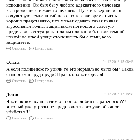
исполнении. Он был бы у любого адекватного человека
выстрелившего в живого человека. Ну и в завершении я
сочувствую семье погибшего, но в то же время очень
хорошо представляю, что может сделать такая пьяная
агрессивная толпа. Защитникам погибшего советую
представить ситуацию, кода вы или ваши близкие темной
ночкой на узкой улице столкнулись бы с теми, кого
защищаете.
Ответить
Цитировать
Ольга
04.12.2013 15:08:46
А если полицейского убили,то это нормально было бы? Таких
отморозков пруд пруди! Правильно все сделал!
Ответить
Цитировать
Денис
04.12.2013 17:15:34
Я все понимаю, но зачем он пошол добивать раненого ???
который уже угрозы не предстовлял - это уже обычное
убийство!!!
Ответить
Цитировать