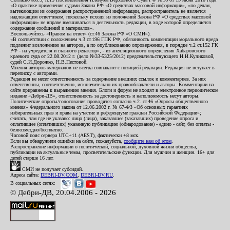
«О практике применения судами Закона РФ «О средствах массовой информации», «по делам,
вытекающим из содержания распространенной информации, распространитель не является
надлежащим ответчиком, поскольку исходя из положений Закона РФ «О средствах массовой
информации» не вправе вмешиваться в деятельность редакции, в ходе которой определяется
содержание сообщений и материалов».
Воспользуйтесь «Правом на ответ» (ст.46 Закона РФ «О СМИ»).
«В соответствии с положением ч.3 ст.196 ГПК РФ, обязанность компенсации морального вреда
подлежит возложению на авторов, а по опубликованию опровержения, в порядке ч.2 ст.152 ГК
РФ - на учредителя и главного редактор», - из апелляционного определения Хабаровского
краевого суда от 22.08.2012 г. (дело №33-5325/2012) председательствующего И.И.Куликовой,
судей С.И.Дорожко, Н.В.Пестовой.
Мнения авторов материалов не всегда совпадают с позицией редакции. Редакция не вступает в
переписку с авторами.
Редакция не несет ответственность за содержание внешних ссылок и комментариев. За них
ответственны, соответственно, исключительно их правообладатели и авторы. Комментарии на
сайте приравнены к выражению мнения. Блоги и форум не входят в электронное периодическое
издание «Дебри-ДВ», ответственность за достоверность и наполняемость несут авторы.
Политические опросы/голосования проводятся согласно ч.2. ст.46 «Опросы общественного
мнения» Федерального закона от 12.06.2002 г. № 67-ФЗ «Об основных гарантиях
избирательных прав и права на участие в референдуме граждан Российской Федерации»;
считать, там где не указано: лицо (лица), заказавшее (заказавших) проведение опроса и
оплатившее (оплативших) указанную публикацию (обнародование) - едино - сайт, без оплаты -
безвозмездно/бесплатно.
Часовой пояс сервера UTC+11 (AEST), фактически +8 мск.
Если вы обнаружили ошибки на сайте, пожалуйста,
сообщите нам об этом
.
Распространение информации о политической, социальной, духовной жизни общества,
публикации на актуальные темы, просветительские функции. Для мужчин и женщин. 16+ для
детей старше 16 лет.
СМИ не получает субсидий.
Адреса сайта:
DEBRI-DV.COM
,
DEBRI-DV.RU
.
В социальных сетях:
© Дебри-ДВ, 20.04.2006 - 2026