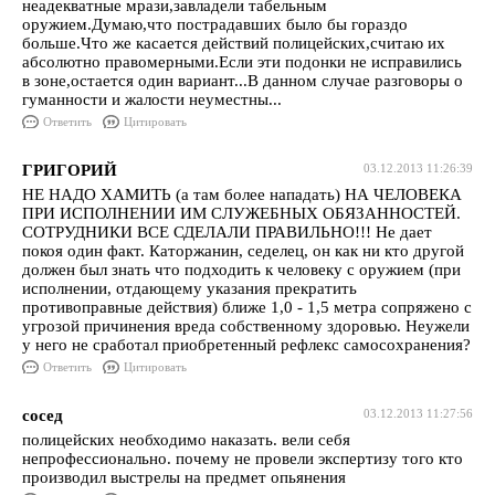
неадекватные мрази,завладели табельным
оружием.Думаю,что пострадавших было бы гораздо
больше.Что же касается действий полицейских,считаю их
абсолютно правомерными.Если эти подонки не исправились
в зоне,остается один вариант...В данном случае разговоры о
гуманности и жалости неуместны...
Ответить
Цитировать
ГРИГОРИЙ
03.12.2013 11:26:39
НЕ НАДО ХАМИТЬ (а там более нападать) НА ЧЕЛОВЕКА
ПРИ ИСПОЛНЕНИИ ИМ СЛУЖЕБНЫХ ОБЯЗАННОСТЕЙ.
СОТРУДНИКИ ВСЕ СДЕЛАЛИ ПРАВИЛЬНО!!! Не дает
покоя один факт. Каторжанин, седелец, он как ни кто другой
должен был знать что подходить к человеку с оружием (при
исполнении, отдающему указания прекратить
противоправные действия) ближе 1,0 - 1,5 метра сопряжено с
угрозой причинения вреда собственному здоровью. Неужели
у него не сработал приобретенный рефлекс самосохранения?
Ответить
Цитировать
сосед
03.12.2013 11:27:56
полицейских необходимо наказать. вели себя
непрофессионально. почему не провели экспертизу того кто
производил выстрелы на предмет опьянения