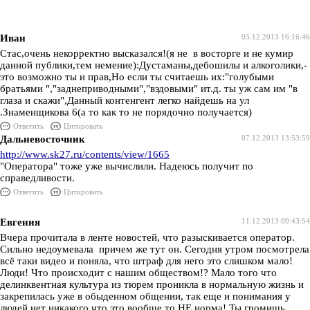
Иван
05.12.2013 16:16:46
Стас,очень некорректно высказался!(я не в восторге и не кумир
данной публики,тем немение):Дустаманы,дебошилы и алкоголики,-
это возможно ты и прав,Но если ты считаешь их:"голубыми
братьями ","заднеприводными","вэдовыми" ит.д. ты уж сам им "в
глаза и скажи",Данный контенгент легко найдешь на ул
.Знаменщикова 6(а то как то не порядочно получается)
Ответить
Цитировать
Дальневосточник
07.12.2013 13:53:59
http://www.sk27.ru/contents/view/1665
"Оператора" тоже уже вычислили. Надеюсь получит по
справедливости.
Ответить
Цитировать
Евгения
11.12.2013 09:43:54
Вчера прочитала в ленте новостей, что разыскивается оператор.
Сильно недоумевала причем же тут он. Сегодня утром посмотрела
всё таки видео и поняла, что штраф для него это слишком мало!
Люди! Что происходит с нашим обществом!? Мало того что
делинквентная культура из тюрем проникла в нормальную жизнь и
закрепилась уже в обыденном общении, так еще и понимания у
людей нет никакого что это вообще то НЕ норма! Ты громишь