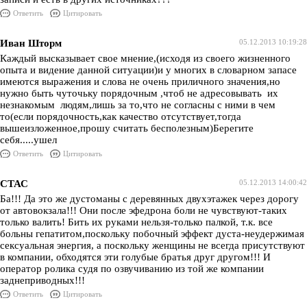
Ответить
Цитировать
Иван Шторм
05.12.2013 10:19:28
Каждый высказывает свое мнение,(исходя из своего жизненного
опыта и видение данной ситуации)и у многих в словарном запасе
имеются выражения и слова не очень приличного значения,но
нужно быть чуточьку порядочным ,чтоб не адресовывать их
незнакомым людям,лишь за то,что не согласны с ними в чем
то(если порядочность,как качество отсутствует,тогда
вышеизложенное,прошу считать бесполезным)Берегите
себя.....ушел
Ответить
Цитировать
СТАС
05.12.2013 14:00:42
Ба!!! Да это же дустоманы с деревянных двухэтажек через дорогу
от автовокзала!!! Они после эфедрона боли не чувствуют-таких
только валить! Бить их руками нельзя-только палкой, т.к. все
больны гепатитом,поскольку побочный эффект дуста-неудержимая
сексуальная энергия, а поскольку женщины не всегда присутствуют
в компании, обходятся эти голубые братья друг другом!!! И
оператор ролика судя по озвучиванию из той же компании
заднеприводных!!!
Ответить
Цитировать