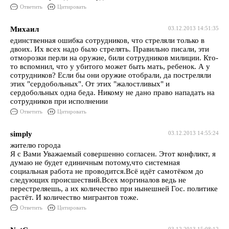
Ответить
Цитировать
Михаил
03.12.2013 14:51:35
единственная ошибка сотрудников, что стреляли только в
двоих. Их всех надо было стрелять. Правильно писали, эти
отморозки перли на оружие, били сотрудников милиции. Кто-
то вспомнил, что у убитого может быть мать, ребенок. А у
сотрудников? Если бы они оружие отобрали, да постреляли
этих "сердобольных". От этих "жалостливых" и
сердобольных одна беда. Никому не дано право нападать на
сотрудников при исполнении
Ответить
Цитировать
simply
03.12.2013 14:55:24
жителю города
Я с Вами Уважаемый совершенно согласен. Этот конфликт, я
думаю не будет единичным потому,что системная
социальная работа не проводится.Всё идёт самотёком до
следующих происшествий.Всех моргиналов ведь не
перестреляешь, а их количество при нынешней Гос. политике
растёт. И количество мигрантов тоже.
Ответить
Цитировать