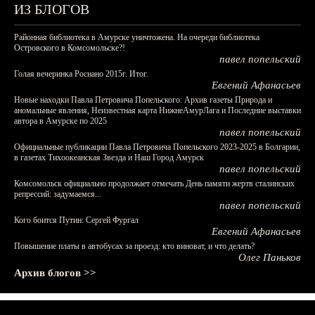
ИЗ БЛОГОВ
Районная библиотека в Амурске уничтожена. На очереди библиотека
Островского в Комсомольске?!
павел попельский
Голая вечеринка Роснано 2015г. Итог.
Евгений Афанасьев
Новые находки Павла Петровича Попельского: Архив газеты Природа и
аномальные явления, Неизвестная карта НижнеАмурЛага и Последние выставки
автора в Амурске по 2025
павел попельский
Официальные публикации Павла Петровича Попельского 2023-2025 в Болгарии,
в газетах Тихоокеанская Звезда и Наш Город Амурск
павел попельский
Комсомольск официально продолжает отмечать День памяти жертв сталинских
репрессий: задумаемся...
павел попельский
Кого боится Путин: Сергей Фургал
Евгений Афанасьев
Повышение платы в автобусах за проезд: кто виноват, и что делать?
Олег Паньков
Архив блогов >>