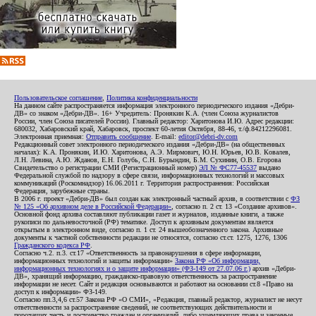
Пользовательское соглашение
,
Политика конфиденциальности
На данном сайте распространяется информация электронного периодического издания «Дебри-
ДВ» со знаком «Дебри-ДВ». 16+ Учредитель: Пронякин К.А. (член Союза журналистов
России, член Союза писателей России). Главный редактор: Харитонова И.Ю. Адрес редакции:
680032, Хабаровский край, Хабаровск, проспект 60-летия Октября, 88-46, т./ф.84212296081.
Электронная приемная:
Отправить сообщение
. E-mail:
editor@debri-dv.com
Редакционный совет электронного периодического издания «Дебри-ДВ» (на общественных
началах): К.А. Пронякин, И.Ю. Харитонова, А.Э. Мирмович, Ю.Н. Юрьев, Ю.В. Ковалев,
Л.Н. Левина, А.Ю. Жданов, Е.Н. Голубь, С.Н. Бурындин, Б.М. Сухинин, О.В. Егорова
Свидетельство о регистрации СМИ (Регистрационный номер)
ЭЛ № ФС77-45537
выдано
Федеральной службой по надзору в сфере связи, информационных технологий и массовых
коммуникаций (Роскомнадзор) 16.06.2011 г. Территория распространения: Российская
Федерация, зарубежные страны.
В 2006 г. проект «Дебри-ДВ» был создан как электронный частный архив, в соответствии с
ФЗ
№ 125 «Об архивном деле в Российской Федерации»
, согласно п. 2 ст. 13 «Создание архивов».
Основной фонд архива составляют публикации газет и журналов, изданные книги, а также
рукописи по дальневосточной (РФ) тематике. Доступ к архивным документам является
открытым в электронном виде, согласно п. 1 ст. 24 вышеобозначенного закона. Архивные
документы к частной собственности редакции не относятся, согласно ст.ст. 1275, 1276, 1306
Гражданского кодекса РФ
.
Согласно ч.2. п.3. ст.17 «Ответственность за правонарушения в сфере информации,
информационных технологий и защиты информации»
Закона РФ «Об информации,
информационных технологиях и о защите информации» (ФЗ-149 от 27.07.06 г.)
архив «Дебри-
ДВ», хранящий информацию, гражданско-правовую ответственность за распространение
информации не несет. Сайт и редакция основываются и работают на основании ст.8 «Право на
доступ к информации» ФЗ-149.
Согласно пп.3,4,6 ст.57 Закона РФ «О СМИ», «Редакция, главный редактор, журналист не несут
ответственности за распространение сведений, не соответствующих действительности и
порочащих честь и достоинство граждан и организаций, либо ущемляющих права и законные