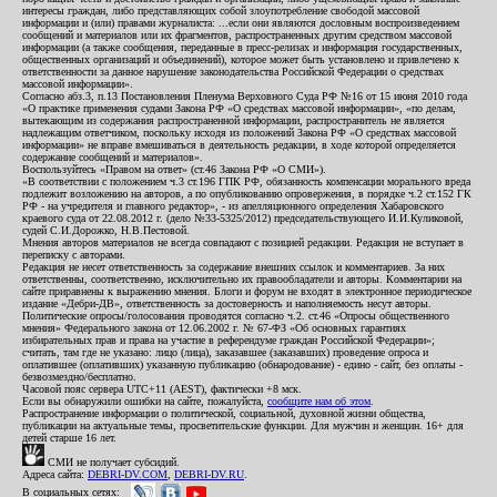
интересы граждан, либо представляющих собой злоупотребление свободой массовой
информации и (или) правами журналиста: ...если они являются дословным воспроизведением
сообщений и материалов или их фрагментов, распространенных другим средством массовой
информации (а также сообщения, переданные в пресс-релизах и информация государственных,
общественных организаций и объединений), которое может быть установлено и привлечено к
ответственности за данное нарушение законодательства Российской Федерации о средствах
массовой информации».
Согласно абз.3, п.13 Постановления Пленума Верховного Суда РФ №16 от 15 июня 2010 года
«О практике применения судами Закона РФ «О средствах массовой информации», «по делам,
вытекающим из содержания распространенной информации, распространитель не является
надлежащим ответчиком, поскольку исходя из положений Закона РФ «О средствах массовой
информации» не вправе вмешиваться в деятельность редакции, в ходе которой определяется
содержание сообщений и материалов».
Воспользуйтесь «Правом на ответ» (ст.46 Закона РФ «О СМИ»).
«В соответствии с положением ч.3 ст.196 ГПК РФ, обязанность компенсации морального вреда
подлежит возложению на авторов, а по опубликованию опровержения, в порядке ч.2 ст.152 ГК
РФ - на учредителя и главного редактор», - из апелляционного определения Хабаровского
краевого суда от 22.08.2012 г. (дело №33-5325/2012) председательствующего И.И.Куликовой,
судей С.И.Дорожко, Н.В.Пестовой.
Мнения авторов материалов не всегда совпадают с позицией редакции. Редакция не вступает в
переписку с авторами.
Редакция не несет ответственность за содержание внешних ссылок и комментариев. За них
ответственны, соответственно, исключительно их правообладатели и авторы. Комментарии на
сайте приравнены к выражению мнения. Блоги и форум не входят в электронное периодическое
издание «Дебри-ДВ», ответственность за достоверность и наполняемость несут авторы.
Политические опросы/голосования проводятся согласно ч.2. ст.46 «Опросы общественного
мнения» Федерального закона от 12.06.2002 г. № 67-ФЗ «Об основных гарантиях
избирательных прав и права на участие в референдуме граждан Российской Федерации»;
считать, там где не указано: лицо (лица), заказавшее (заказавших) проведение опроса и
оплатившее (оплативших) указанную публикацию (обнародование) - едино - сайт, без оплаты -
безвозмездно/бесплатно.
Часовой пояс сервера UTC+11 (AEST), фактически +8 мск.
Если вы обнаружили ошибки на сайте, пожалуйста,
сообщите нам об этом
.
Распространение информации о политической, социальной, духовной жизни общества,
публикации на актуальные темы, просветительские функции. Для мужчин и женщин. 16+ для
детей старше 16 лет.
СМИ не получает субсидий.
Адреса сайта:
DEBRI-DV.COM
,
DEBRI-DV.RU
.
В социальных сетях: