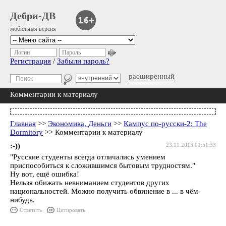
Дебри-ДВ
мобильная версия
Логин
Пароль
Регистрация
/
Забыли пароль?
расширенный
Комментарии к материалу
Главная
>>
Экономика, Деньги
>>
Кампус по-русски-2: The
Dormitory
>> Комментарии к материалу
:-))
23.11.2013 01:51:33
"Русские студенты всегда отличались умением
приспособиться к сложившимся бытовым трудностям."
Ну вот, ещё ошибка!
Нельзя обижать невниманием студентов других
национальностей. Можно получить обвинение в ... в чём-
нибудь.
Ответить
Цитировать