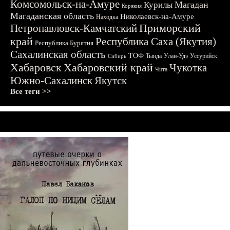
Комсомольск-на-Амуре
Магадан
Курилы
Корякия
Магаданская область
Николаевск-на-Амуре
Находка
Приморский
Петропавловск-Камчатский
край
Республика Саха (Якутия)
Республика Бурятия
Сахалинская область
ТОФ
Тында
Улан-Удэ
Уссурийск
Сибирь
Хабаровск
Хабаровский край
Чукотка
Чита
Южно-Сахалинск
Якутск
Все теги >>