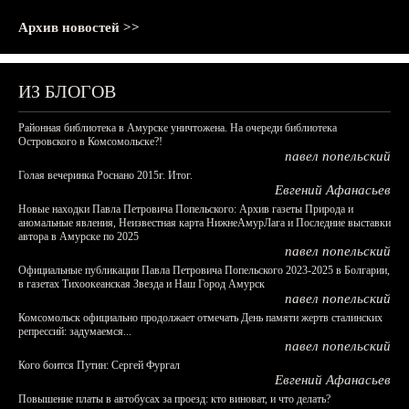
Архив новостей >>
ИЗ БЛОГОВ
Районная библиотека в Амурске уничтожена. На очереди библиотека
Островского в Комсомольске?!
павел попельский
Голая вечеринка Роснано 2015г. Итог.
Евгений Афанасьев
Новые находки Павла Петровича Попельского: Архив газеты Природа и
аномальные явления, Неизвестная карта НижнеАмурЛага и Последние выставки
автора в Амурске по 2025
павел попельский
Официальные публикации Павла Петровича Попельского 2023-2025 в Болгарии,
в газетах Тихоокеанская Звезда и Наш Город Амурск
павел попельский
Комсомольск официально продолжает отмечать День памяти жертв сталинских
репрессий: задумаемся...
павел попельский
Кого боится Путин: Сергей Фургал
Евгений Афанасьев
Повышение платы в автобусах за проезд: кто виноват, и что делать?