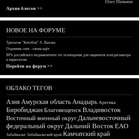
Олег Паньков
Архив блогов >>
НОВОЕ НА ФОРУМЕ
Трилогия "Китобои" А. Вахова.
Охранник спит - смена идёт
80% российского медиаконтента это телевидение для пациентов психдиспансера
и наркологии.
Перейти на форум >>
ОБЛАКО ТЕГОВ
Азия
Амурская область
Анадырь
Арктика
Биробиджан
Владивосток
Благовещенск
Дальневосточный
Восточный военный округ
федеральный округ
Дальний Восток
ЕАО
Камчатский край
Забайкалье
Забайкальский край