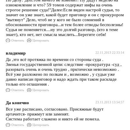
По Делу:"Доп.том ничего не изменит! Ну дадут неделю на
ознокомление и что? 59 томов содержат инфы на очень
строгое решение суда!"Далее:Если виден настрой судьи, то
значит он уже знает, какой будет приговор и он с прокурором
"вытянут" Дело, чтоб не у кого не было сомнений в
обоснованности приговора...и тем более отводы бесполезны!
Судья не поменяется....ну это долгий разговор, (кто в теме
знает), кто нет, нет смысла мыслить...Берегите себя!
Ответить
Цитировать
владимир
22.11.2013 22:33:14
Да ,это всё протяжка по времени со стороны суда .
Звенья государственной цепи: следствие -прокуратура -суд ,
разорвать очень и очень трудно , прктически невозможно .
Всё уже разложено по полкам и , возможно , у судьи уже
давно написан приговор и надо ждать при таком раскладе
только его оглашения .
Ответить
Цитировать
Да конечно
23.11.2013 13:54:57
Все уже расписано, согласовано. Присяжные будут
артачится- прижмут или заменят.
Система работает слажено и никто ей не помеха.
Ответить
Цитировать