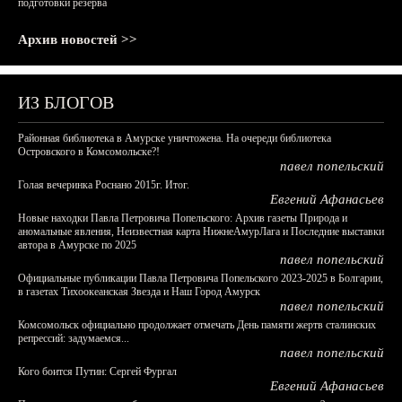
подготовки резерва
Архив новостей >>
ИЗ БЛОГОВ
Районная библиотека в Амурске уничтожена. На очереди библиотека
Островского в Комсомольске?!
павел попельский
Голая вечеринка Роснано 2015г. Итог.
Евгений Афанасьев
Новые находки Павла Петровича Попельского: Архив газеты Природа и
аномальные явления, Неизвестная карта НижнеАмурЛага и Последние выставки
автора в Амурске по 2025
павел попельский
Официальные публикации Павла Петровича Попельского 2023-2025 в Болгарии,
в газетах Тихоокеанская Звезда и Наш Город Амурск
павел попельский
Комсомольск официально продолжает отмечать День памяти жертв сталинских
репрессий: задумаемся...
павел попельский
Кого боится Путин: Сергей Фургал
Евгений Афанасьев