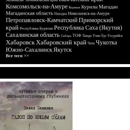
Комсомольск-на-Амуре
Магадан
Курилы
Корякия
Магаданская область
Николаевск-на-Амуре
Находка
Приморский
Петропавловск-Камчатский
край
Республика Саха (Якутия)
Республика Бурятия
Сахалинская область
ТОФ
Тында
Улан-Удэ
Уссурийск
Сибирь
Хабаровск
Хабаровский край
Чукотка
Чита
Южно-Сахалинск
Якутск
Все теги >>