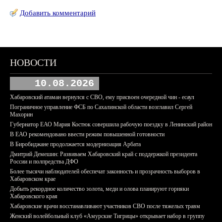
Добавить комментарий
НОВОСТИ
10.08.2026
Хабаровский атаман вернулся с СВО, ему присвоен очередной чин - есаул
Пограничное управление ФСБ по Сахалинской области возглавил Сергей
Махорин
Губернатор ЕАО Мария Костюк совершила рабочую поездку в Ленинский район
В ЕАО рекомендовано ввести режим повышенной готовности
В Биробиджане продолжается модернизация Арбата
Дмитрий Демешин: Развиваем Хабаровский край с поддержкой президента
России и полпредства ДФО
Более тысячи наблюдателей обеспечат законность и прозрачность выборов в
Хабаровском крае
Добыть рекордное количество золота, меди и олова планируют горняки
Хабаровского края
Хабаровские врачи восстанавливают участников СВО после тяжелых травм
Женский волейбольный клуб «Амурские Тигрицы» открывает набор в группу