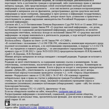
ответственности за распространение сведений, не соответствующих действительности и
порочащих честь и достоинство граждан и организаций, либо ущемляющих права и законные
интересы граждан, либо представляющих собой злоупотребление свободой массовой
информации и (или) правами журналиста: ...если они являются дословным воспроизведением
сообщений и материалов или их фрагментов, распространенных другим средством массовой
информации (а также сообщения, переданные в пресс-релизах и информация государственных,
общественных организаций и объединений), которое может быть установлено и привлечено к
ответственности за данное нарушение законодательства Российской Федерации о средствах
массовой информации».
Согласно абз.3, п.13 Постановления Пленума Верховного Суда РФ №16 от 15 июня 2010 года
«О практике применения судами Закона РФ «О средствах массовой информации», «по делам,
вытекающим из содержания распространенной информации, распространитель не является
надлежащим ответчиком, поскольку исходя из положений Закона РФ «О средствах массовой
информации» не вправе вмешиваться в деятельность редакции, в ходе которой определяется
содержание сообщений и материалов».
Воспользуйтесь «Правом на ответ» (ст.46 Закона РФ «О СМИ»).
«В соответствии с положением ч.3 ст.196 ГПК РФ, обязанность компенсации морального вреда
подлежит возложению на авторов, а по опубликованию опровержения, в порядке ч.2 ст.152 ГК
РФ - на учредителя и главного редактор», - из апелляционного определения Хабаровского
краевого суда от 22.08.2012 г. (дело №33-5325/2012) председательствующего И.И.Куликовой,
судей С.И.Дорожко, Н.В.Пестовой.
Мнения авторов материалов не всегда совпадают с позицией редакции. Редакция не вступает в
переписку с авторами.
Редакция не несет ответственность за содержание внешних ссылок и комментариев. За них
ответственны, соответственно, исключительно их правообладатели и авторы. Комментарии на
сайте приравнены к выражению мнения. Блоги и форум не входят в электронное периодическое
издание «Дебри-ДВ», ответственность за достоверность и наполняемость несут авторы.
Политические опросы/голосования проводятся согласно ч.2. ст.46 «Опросы общественного
мнения» Федерального закона от 12.06.2002 г. № 67-ФЗ «Об основных гарантиях
избирательных прав и права на участие в референдуме граждан Российской Федерации»;
считать, там где не указано: лицо (лица), заказавшее (заказавших) проведение опроса и
оплатившее (оплативших) указанную публикацию (обнародование) - едино - сайт, без оплаты -
безвозмездно/бесплатно.
Часовой пояс сервера UTC+11 (AEST), фактически +8 мск.
Если вы обнаружили ошибки на сайте, пожалуйста,
сообщите нам об этом
.
Распространение информации о политической, социальной, духовной жизни общества,
публикации на актуальные темы, просветительские функции. Для мужчин и женщин. 16+ для
детей старше 16 лет.
СМИ не получает субсидий.
Адреса сайта:
DEBRI-DV.COM
,
DEBRI-DV.RU
.