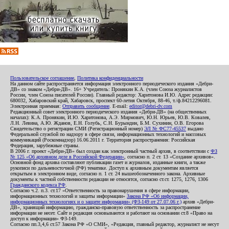
Пользовательское соглашение
,
Политика конфиденциальности
На данном сайте распространяется информация электронного периодического издания «Дебри-
ДВ» со знаком «Дебри-ДВ». 16+ Учредитель: Пронякин К.А. (член Союза журналистов
России, член Союза писателей России). Главный редактор: Харитонова И.Ю. Адрес редакции:
680032, Хабаровский край, Хабаровск, проспект 60-летия Октября, 88-46, т./ф.84212296081.
Электронная приемная:
Отправить сообщение
. E-mail:
editor@debri-dv.com
Редакционный совет электронного периодического издания «Дебри-ДВ» (на общественных
началах): К.А. Пронякин, И.Ю. Харитонова, А.Э. Мирмович, Ю.Н. Юрьев, Ю.В. Ковалев,
Л.Н. Левина, А.Ю. Жданов, Е.Н. Голубь, С.Н. Бурындин, Б.М. Сухинин, О.В. Егорова
Свидетельство о регистрации СМИ (Регистрационный номер)
ЭЛ № ФС77-45537
выдано
Федеральной службой по надзору в сфере связи, информационных технологий и массовых
коммуникаций (Роскомнадзор) 16.06.2011 г. Территория распространения: Российская
Федерация, зарубежные страны.
В 2006 г. проект «Дебри-ДВ» был создан как электронный частный архив, в соответствии с
ФЗ
№ 125 «Об архивном деле в Российской Федерации»
, согласно п. 2 ст. 13 «Создание архивов».
Основной фонд архива составляют публикации газет и журналов, изданные книги, а также
рукописи по дальневосточной (РФ) тематике. Доступ к архивным документам является
открытым в электронном виде, согласно п. 1 ст. 24 вышеобозначенного закона. Архивные
документы к частной собственности редакции не относятся, согласно ст.ст. 1275, 1276, 1306
Гражданского кодекса РФ
.
Согласно ч.2. п.3. ст.17 «Ответственность за правонарушения в сфере информации,
информационных технологий и защиты информации»
Закона РФ «Об информации,
информационных технологиях и о защите информации» (ФЗ-149 от 27.07.06 г.)
архив «Дебри-
ДВ», хранящий информацию, гражданско-правовую ответственность за распространение
информации не несет. Сайт и редакция основываются и работают на основании ст.8 «Право на
доступ к информации» ФЗ-149.
Согласно пп.3,4,6 ст.57 Закона РФ «О СМИ», «Редакция, главный редактор, журналист не несут