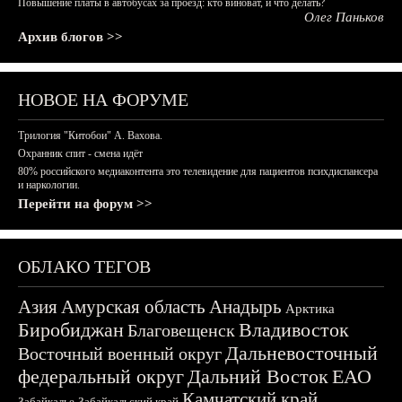
Повышение платы в автобусах за проезд: кто виноват, и что делать?
Олег Паньков
Архив блогов >>
НОВОЕ НА ФОРУМЕ
Трилогия "Китобои" А. Вахова.
Охранник спит - смена идёт
80% российского медиаконтента это телевидение для пациентов психдиспансера
и наркологии.
Перейти на форум >>
ОБЛАКО ТЕГОВ
Азия
Амурская область
Анадырь
Арктика
Биробиджан
Владивосток
Благовещенск
Дальневосточный
Восточный военный округ
федеральный округ
Дальний Восток
ЕАО
Камчатский край
Забайкалье
Забайкальский край