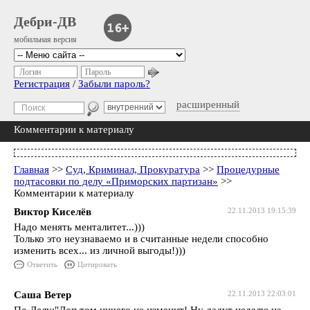
Дебри-ДВ
мобильная версия
Логин
Пароль
Регистрация
/
Забыли пароль?
расширенный
Комментарии к материалу
Главная
>>
Суд, Криминал, Прокуратура
>>
Процедурные
подтасовки по делу «Приморских партизан»
>>
Комментарии к материалу
Виктор Киселёв
22.11.2013 19:15:39
Надо менять менталитет...)))
Только это неузнаваемо и в считанные недели способно
изменить всех... из личной выгоды!)))
Ответить
Цитировать
Саша Ветер
22.11.2013 22:03:01