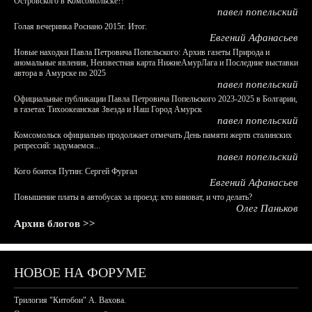
Островского в Комсомольске?!
павел попельский
Голая вечеринка Роснано 2015г. Итог.
Евгений Афанасьев
Новые находки Павла Петровича Попельского: Архив газеты Природа и
аномальные явления, Неизвестная карта НижнеАмурЛага и Последние выставки
автора в Амурске по 2025
павел попельский
Официальные публикации Павла Петровича Попельского 2023-2025 в Болгарии,
в газетах Тихоокеанская Звезда и Наш Город Амурск
павел попельский
Комсомольск официально продолжает отмечать День памяти жертв сталинских
репрессий: задумаемся...
павел попельский
Кого боится Путин: Сергей Фургал
Евгений Афанасьев
Повышение платы в автобусах за проезд: кто виноват, и что делать?
Олег Паньков
Архив блогов >>
НОВОЕ НА ФОРУМЕ
Трилогия "Китобои" А. Вахова.