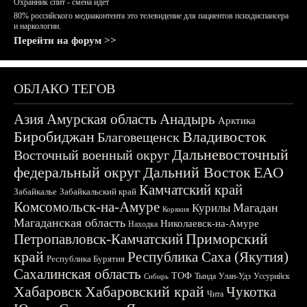
Охранник спит - смена идёт
80% российского медиаконтента это телевидение для пациентов психдиспансера
и наркологии.
Перейти на форум >>
ОБЛАКО ТЕГОВ
Азия
Амурская область
Анадырь
Арктика
Биробиджан
Владивосток
Благовещенск
Дальневосточный
Восточный военный округ
федеральный округ
Дальний Восток
ЕАО
Камчатский край
Забайкалье
Забайкальский край
Комсомольск-на-Амуре
Магадан
Курилы
Корякия
Магаданская область
Николаевск-на-Амуре
Находка
Приморский
Петропавловск-Камчатский
край
Республика Саха (Якутия)
Республика Бурятия
Сахалинская область
ТОФ
Тында
Улан-Удэ
Уссурийск
Сибирь
Хабаровск
Хабаровский край
Чукотка
Чита