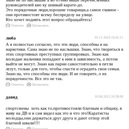
знаю не по наслышке а во отчию выше перечисленных
руководителей кио ку шинкай карате-до.
Это порядочные люди,хорошие товарищи,а самое главное -
они противостоят всему беспределу на улице.
Кто хочет поднять этот вопрос-обращайтесь!
Ответить
Цитировать
люба
03.11.2010 19:42:11
А я полностью согласно, что эти люди, способны и на
наркотики. Сама знаю не по наслышки. Знаю, что твориться в
этих спортивных преступных группировках. Знаю как
молодые мальчики попадают к ним в зависимость, а потом
выйти не могут. Знаю как парни самостоятельно в петли
лезут, только для того, чтобы спасти и оградить свои семьи.
Знаю на, что способны эти люди. И не говорите, о их
порядочности. Все это не так.
Ответить
Цитировать
давид
18.06.2012 18:38:09
спортсмены хоть как то,противостояли блатным и общаку, я
живу на ДВ и и сам видел как это и что это!Каратисты
молодцы,они держаться друг друга и дают отпор этой
блатной швали!!!!
Ответить
Цитировать