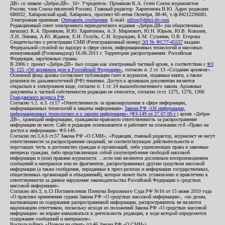
ДВ» со знаком «Дебри-ДВ». 16+ Учредитель: Пронякин К.А. (член Союза журналистов
России, член Союза писателей России). Главный редактор: Харитонова И.Ю. Адрес редакции:
680032, Хабаровский край, Хабаровск, проспект 60-летия Октября, 88-46, т./ф.84212296081.
Электронная приемная:
Отправить сообщение
. E-mail:
editor@debri-dv.com
Редакционный совет электронного периодического издания «Дебри-ДВ» (на общественных
началах): К.А. Пронякин, И.Ю. Харитонова, А.Э. Мирмович, Ю.Н. Юрьев, Ю.В. Ковалев,
Л.Н. Левина, А.Ю. Жданов, Е.Н. Голубь, С.Н. Бурындин, Б.М. Сухинин, О.В. Егорова
Свидетельство о регистрации СМИ (Регистрационный номер)
ЭЛ № ФС77-45537
выдано
Федеральной службой по надзору в сфере связи, информационных технологий и массовых
коммуникаций (Роскомнадзор) 16.06.2011 г. Территория распространения: Российская
Федерация, зарубежные страны.
В 2006 г. проект «Дебри-ДВ» был создан как электронный частный архив, в соответствии с
ФЗ
№ 125 «Об архивном деле в Российской Федерации»
, согласно п. 2 ст. 13 «Создание архивов».
Основной фонд архива составляют публикации газет и журналов, изданные книги, а также
рукописи по дальневосточной (РФ) тематике. Доступ к архивным документам является
открытым в электронном виде, согласно п. 1 ст. 24 вышеобозначенного закона. Архивные
документы к частной собственности редакции не относятся, согласно ст.ст. 1275, 1276, 1306
Гражданского кодекса РФ
.
Согласно ч.2. п.3. ст.17 «Ответственность за правонарушения в сфере информации,
информационных технологий и защиты информации»
Закона РФ «Об информации,
информационных технологиях и о защите информации» (ФЗ-149 от 27.07.06 г.)
архив «Дебри-
ДВ», хранящий информацию, гражданско-правовую ответственность за распространение
информации не несет. Сайт и редакция основываются и работают на основании ст.8 «Право на
доступ к информации» ФЗ-149.
Согласно пп.3,4,6 ст.57 Закона РФ «О СМИ», «Редакция, главный редактор, журналист не несут
ответственности за распространение сведений, не соответствующих действительности и
порочащих честь и достоинство граждан и организаций, либо ущемляющих права и законные
интересы граждан, либо представляющих собой злоупотребление свободой массовой
информации и (или) правами журналиста: ...если они являются дословным воспроизведением
сообщений и материалов или их фрагментов, распространенных другим средством массовой
информации (а также сообщения, переданные в пресс-релизах и информация государственных,
общественных организаций и объединений), которое может быть установлено и привлечено к
ответственности за данное нарушение законодательства Российской Федерации о средствах
массовой информации».
Согласно абз.3, п.13 Постановления Пленума Верховного Суда РФ №16 от 15 июня 2010 года
«О практике применения судами Закона РФ «О средствах массовой информации», «по делам,
вытекающим из содержания распространенной информации, распространитель не является
надлежащим ответчиком, поскольку исходя из положений Закона РФ «О средствах массовой
информации» не вправе вмешиваться в деятельность редакции, в ходе которой определяется
содержание сообщений и материалов».
Воспользуйтесь «Правом на ответ» (ст.46 Закона РФ «О СМИ»).