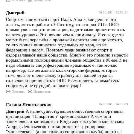
Дмитрий
16.03.2015 12:02:11
Спортом заниматься надо? Надо. А на какие деньги это
делать, жить и работать? Поэтому, то что ряд ИП и ООО
примкнули к спорторганизации, надо только приветствовать
на всех уровнях. Это лучше чем к криминалу. И если где-то
могут быть перегибы с продажей наркоты или еще чего-то,
то это личная инициатива отдельных уродов, но не
федерации в целом. Поэтому люди развивают спорт и
оздоравливают наше общество. Многим это помогло вырасти
нормальными полноценными членами общества в 90-ые.И не
надо обзывать спортфедерацию криминалом, так можно
например, все легальные коллекторские фирмы, которые
тоже делают очень важную работу для нашей страны,
голословно причислить к ОПГ. Всем привет, занимайтесь
спортом, а не ерундой, держите удар!
Ответить
Цитировать
Галина Леонтьевская
16.03.2015 14:22:09
Дмитрий
А ныне существующая общественная спортивная
организация "Панкратион" криминальная? А чем они
занимались и занимаются? Когда жестоко убили моего сына
Андрея Леонтьевского отморозки из группировки
"моисеевские" (а они тоже из спортивного клуба) никто из