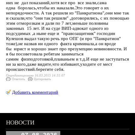
них не дал показаний,хотя все про все знали,сама
одна боролась,чтобы их наказали.Это говорит о их
непорядочности. А так решили из "Панкратиона",они мне так
и сказали,что "они так решили" ,договорились, с их помощью
этим отморозкам и дали по 7 лет,меньше половины
законных 15 лет. И на суде ВИП-адвокат одного из
подсудимых ,а ныне еще и "правозащитник" господин
Кулешов выдал такую речь про ОПГ (и про "Панкратион"
тоже),не назвав ни одного факта криминала,а он вроде
бы юрист и хорошо знает про презумпцию невиновности. И
я бы посоветовала ребятам заниматься
самим физподготовкой,плаваньем и т.д.И еще не заступаться
ни за кого,даже видите,что избивают,уходите от мест
происшествий.берегите себя.
Отредактировано 16.03.2015 14:31:07
Ответить
Цитировать
Добавить комментарий
НОВОСТИ