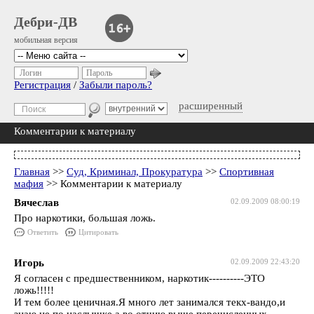
Дебри-ДВ
мобильная версия
Логин
Пароль
Регистрация
/
Забыли пароль?
расширенный
Комментарии к материалу
Главная
>>
Суд, Криминал, Прокуратура
>>
Спортивная
мафия
>> Комментарии к материалу
Вячеслав
02.09.2009 08:00:19
Про наркотики, большая ложь.
Ответить
Цитировать
Игорь
02.09.2009 22:43:20
Я согласен с предшественником, наркотик----------ЭТО
ложь!!!!!
И тем более ценичная.Я много лет занимался текх-вандо,и