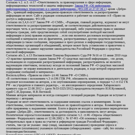
Согласно ч.2. п.3. ст.17 «Ответственность за правонарушения в сфере информации,
информационных технологий и защиты информации»
Закона РФ «Об информации,
информационных технологиях и о защите информации» (ФЗ-149 от 27.07.06 г.)
архив «Дебри-
ДВ», хранящий информацию, гражданско-правовую ответственность за распространение
информации не несет. Сайт и редакция основываются и работают на основании ст.8 «Право на
доступ к информации» ФЗ-149.
Согласно пп.3,4,6 ст.57 Закона РФ «О СМИ», «Редакция, главный редактор, журналист не несут
ответственности за распространение сведений, не соответствующих действительности и
порочащих честь и достоинство граждан и организаций, либо ущемляющих права и законные
интересы граждан, либо представляющих собой злоупотребление свободой массовой
информации и (или) правами журналиста: ...если они являются дословным воспроизведением
сообщений и материалов или их фрагментов, распространенных другим средством массовой
информации (а также сообщения, переданные в пресс-релизах и информация государственных,
общественных организаций и объединений), которое может быть установлено и привлечено к
ответственности за данное нарушение законодательства Российской Федерации о средствах
массовой информации».
Согласно абз.3, п.13 Постановления Пленума Верховного Суда РФ №16 от 15 июня 2010 года
«О практике применения судами Закона РФ «О средствах массовой информации», «по делам,
вытекающим из содержания распространенной информации, распространитель не является
надлежащим ответчиком, поскольку исходя из положений Закона РФ «О средствах массовой
информации» не вправе вмешиваться в деятельность редакции, в ходе которой определяется
содержание сообщений и материалов».
Воспользуйтесь «Правом на ответ» (ст.46 Закона РФ «О СМИ»).
«В соответствии с положением ч.3 ст.196 ГПК РФ, обязанность компенсации морального вреда
подлежит возложению на авторов, а по опубликованию опровержения, в порядке ч.2 ст.152 ГК
РФ - на учредителя и главного редактор», - из апелляционного определения Хабаровского
краевого суда от 22.08.2012 г. (дело №33-5325/2012) председательствующего И.И.Куликовой,
судей С.И.Дорожко, Н.В.Пестовой.
Мнения авторов материалов не всегда совпадают с позицией редакции. Редакция не вступает в
переписку с авторами.
Редакция не несет ответственность за содержание внешних ссылок и комментариев. За них
ответственны, соответственно, исключительно их правообладатели и авторы. Комментарии на
сайте приравнены к выражению мнения. Блоги и форум не входят в электронное периодическое
издание «Дебри-ДВ», ответственность за достоверность и наполняемость несут авторы.
Политические опросы/голосования проводятся согласно ч.2. ст.46 «Опросы общественного
мнения» Федерального закона от 12.06.2002 г. № 67-ФЗ «Об основных гарантиях
избирательных прав и права на участие в референдуме граждан Российской Федерации»;
считать, там где не указано: лицо (лица), заказавшее (заказавших) проведение опроса и
оплатившее (оплативших) указанную публикацию (обнародование) - едино - сайт, без оплаты -
безвозмездно/бесплатно.
Часовой пояс сервера UTC+11 (AEST), фактически +8 мск.