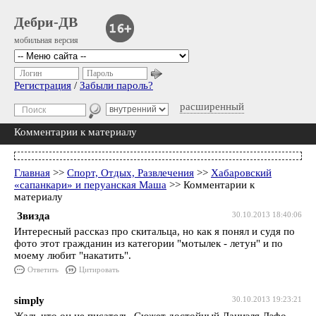
Дебри-ДВ
мобильная версия
Логин
Пароль
Регистрация
/
Забыли пароль?
расширенный
Комментарии к материалу
Главная
>>
Спорт, Отдых, Развлечения
>>
Хабаровский
«сапанкари» и перуанская Маша
>> Комментарии к
материалу
Звизда
30.10.2013 18:40:06
Интересный рассказ про скитальца, но как я понял и судя по
фото этот гражданин из категории "мотылек - летун" и по
моему любит "накатить".
Ответить
Цитировать
simply
30.10.2013 19:23:21