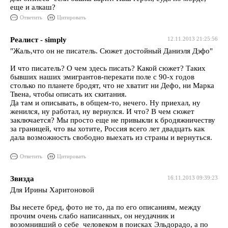
еще и алкаш?
Ответить
Цитировать
Реалист - simply
12.11.2013 21:25:56
"Жаль,что он не писатель. Сюжет достойный Даниэля Дэфо"
И что писатель? О чем здесь писать? Какой сюжет? Таких
бывших наших эмигрантов-перекати поле с 90-х годов
столько по планете бродят, что не хватит ни Дефо, ни Марка
Твена, чтобы описать их скитания.
Да там и описывать, в общем-то, нечего. Ну приехал, ну
женился, ну работал, ну вернулся. И что? В чем сюжет
заключается? Мы просто еще не привыкли к бродяжничеству
за границей, что вы хотите, Россия всего лет двадцать как
дала возможность свободно выехать из страны и вернуться.
Ответить
Цитировать
Звизда
16.11.2013 09:39:23
Для Ирины Харитоновой
Вы несете бред, фото не то, да по его описаниям, между
прочим очень слабо написанных, он неудачник и
возомнивший о себе человеком в поисках Эльдорадо, а по