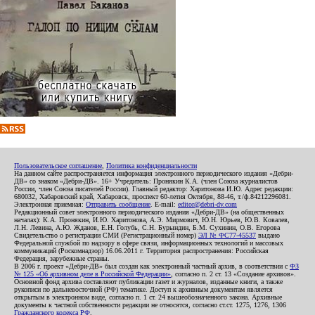
Пользовательское соглашение
,
Политика конфиденциальности
На данном сайте распространяется информация электронного периодического издания «Дебри-
ДВ» со знаком «Дебри-ДВ». 16+ Учредитель: Пронякин К.А. (член Союза журналистов
России, член Союза писателей России). Главный редактор: Харитонова И.Ю. Адрес редакции:
680032, Хабаровский край, Хабаровск, проспект 60-летия Октября, 88-46, т./ф.84212296081.
Электронная приемная:
Отправить сообщение
. E-mail:
editor@debri-dv.com
Редакционный совет электронного периодического издания «Дебри-ДВ» (на общественных
началах): К.А. Пронякин, И.Ю. Харитонова, А.Э. Мирмович, Ю.Н. Юрьев, Ю.В. Ковалев,
Л.Н. Левина, А.Ю. Жданов, Е.Н. Голубь, С.Н. Бурындин, Б.М. Сухинин, О.В. Егорова
Свидетельство о регистрации СМИ (Регистрационный номер)
ЭЛ № ФС77-45537
выдано
Федеральной службой по надзору в сфере связи, информационных технологий и массовых
коммуникаций (Роскомнадзор) 16.06.2011 г. Территория распространения: Российская
Федерация, зарубежные страны.
В 2006 г. проект «Дебри-ДВ» был создан как электронный частный архив, в соответствии с
ФЗ
№ 125 «Об архивном деле в Российской Федерации»
, согласно п. 2 ст. 13 «Создание архивов».
Основной фонд архива составляют публикации газет и журналов, изданные книги, а также
рукописи по дальневосточной (РФ) тематике. Доступ к архивным документам является
открытым в электронном виде, согласно п. 1 ст. 24 вышеобозначенного закона. Архивные
документы к частной собственности редакции не относятся, согласно ст.ст. 1275, 1276, 1306
Гражданского кодекса РФ
.