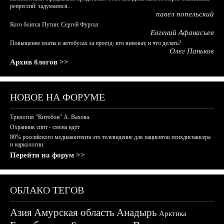
репрессий: задумаемся...
павел попельский
Кого боится Путин: Сергей Фургал
Евгений Афанасьев
Повышение платы в автобусах за проезд: кто виноват, и что делать?
Олег Паньков
Архив блогов >>
НОВОЕ НА ФОРУМЕ
Трилогия "Китобои" А. Вахова.
Охранник спит - смена идёт
80% российского медиаконтента это телевидение для пациентов психдиспансера
и наркологии.
Перейти на форум >>
ОБЛАКО ТЕГОВ
Азия
Амурская область
Анадырь
Арктика