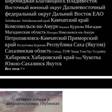
Биробиджан
Владивосток
Благовещенск
Дальневосточный
Восточный военный округ
федеральный округ
Дальний Восток
ЕАО
Камчатский край
Забайкалье
Забайкальский край
Комсомольск-на-Амуре
Магадан
Курилы
Корякия
Магаданская область
Николаевск-на-Амуре
Находка
Приморский
Петропавловск-Камчатский
край
Республика Саха (Якутия)
Республика Бурятия
Сахалинская область
ТОФ
Тында
Улан-Удэ
Уссурийск
Сибирь
Хабаровск
Хабаровский край
Чукотка
Чита
Южно-Сахалинск
Якутск
Все теги >>