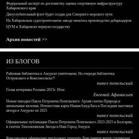
Федеральный эксперт по достоинству оценил спортивную инфраструктуру
Хабаровского края
Дноуглубительный флот будет создан для Северного морского пути
На Хабаровском судостроительном заводе началось производство дебаркадеров
ЦУМ в Хабаровске вернули государству
Архив новостей >>
ИЗ БЛОГОВ
Районная библиотека в Амурске уничтожена. На очереди библиотека
Островского в Комсомольске?!
павел попельский
Голая вечеринка Роснано 2015г. Итог.
Евгений Афанасьев
Новые находки Павла Петровича Попельского: Архив газеты Природа и
аномальные явления, Неизвестная карта НижнеАмурЛага и Последние выставки
автора в Амурске по 2025
павел попельский
Официальные публикации Павла Петровича Попельского 2023-2025 в Болгарии,
в газетах Тихоокеанская Звезда и Наш Город Амурск
павел попельский
Комсомольск официально продолжает отмечать День памяти жертв сталинских