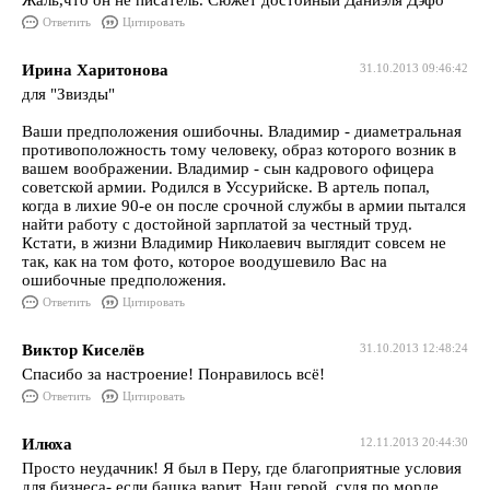
Жаль,что он не писатель. Сюжет достойный Даниэля Дэфо
Ответить
Цитировать
Ирина Харитонова
31.10.2013 09:46:42
для "Звизды"
Ваши предположения ошибочны. Владимир - диаметральная
противоположность тому человеку, образ которого возник в
вашем воображении. Владимир - сын кадрового офицера
советской армии. Родился в Уссурийске. В артель попал,
когда в лихие 90-е он после срочной службы в армии пытался
найти работу с достойной зарплатой за честный труд.
Кстати, в жизни Владимир Николаевич выглядит совсем не
так, как на том фото, которое воодушевило Вас на
ошибочные предположения.
Ответить
Цитировать
Виктор Киселёв
31.10.2013 12:48:24
Спасибо за настроение! Понравилось всё!
Ответить
Цитировать
Илюха
12.11.2013 20:44:30
Просто неудачник! Я был в Перу, где благоприятные условия
для бизнеса- если башка варит. Наш герой, судя по морде,