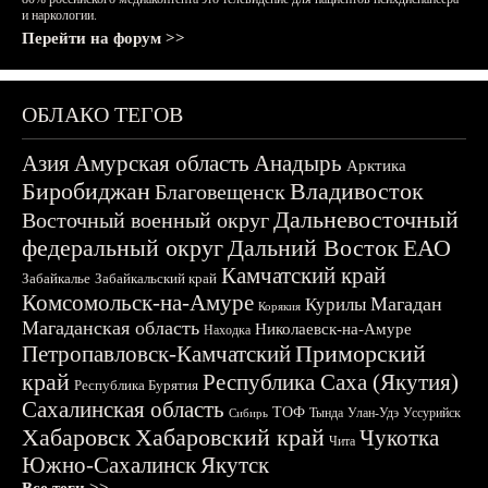
и наркологии.
Перейти на форум >>
ОБЛАКО ТЕГОВ
Азия
Амурская область
Анадырь
Арктика
Биробиджан
Владивосток
Благовещенск
Дальневосточный
Восточный военный округ
федеральный округ
Дальний Восток
ЕАО
Камчатский край
Забайкалье
Забайкальский край
Комсомольск-на-Амуре
Магадан
Курилы
Корякия
Магаданская область
Николаевск-на-Амуре
Находка
Приморский
Петропавловск-Камчатский
край
Республика Саха (Якутия)
Республика Бурятия
Сахалинская область
ТОФ
Тында
Улан-Удэ
Уссурийск
Сибирь
Хабаровск
Хабаровский край
Чукотка
Чита
Южно-Сахалинск
Якутск