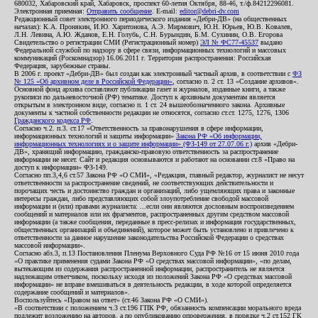
680032, Хабаровский край, Хабаровск, проспект 60-летия Октября, 88-46, т./ф.84212296081.
Электронная приемная:
Отправить сообщение
. E-mail:
editor@debri-dv.com
Редакционный совет электронного периодического издания «Дебри-ДВ» (на общественных
началах): К.А. Пронякин, И.Ю. Харитонова, А.Э. Мирмович, Ю.Н. Юрьев, Ю.В. Ковалев,
Л.Н. Левина, А.Ю. Жданов, Е.Н. Голубь, С.Н. Бурындин, Б.М. Сухинин, О.В. Егорова
Свидетельство о регистрации СМИ (Регистрационный номер)
ЭЛ № ФС77-45537
выдано
Федеральной службой по надзору в сфере связи, информационных технологий и массовых
коммуникаций (Роскомнадзор) 16.06.2011 г. Территория распространения: Российская
Федерация, зарубежные страны.
В 2006 г. проект «Дебри-ДВ» был создан как электронный частный архив, в соответствии с
ФЗ
№ 125 «Об архивном деле в Российской Федерации»
, согласно п. 2 ст. 13 «Создание архивов».
Основной фонд архива составляют публикации газет и журналов, изданные книги, а также
рукописи по дальневосточной (РФ) тематике. Доступ к архивным документам является
открытым в электронном виде, согласно п. 1 ст. 24 вышеобозначенного закона. Архивные
документы к частной собственности редакции не относятся, согласно ст.ст. 1275, 1276, 1306
Гражданского кодекса РФ
.
Согласно ч.2. п.3. ст.17 «Ответственность за правонарушения в сфере информации,
информационных технологий и защиты информации»
Закона РФ «Об информации,
информационных технологиях и о защите информации» (ФЗ-149 от 27.07.06 г.)
архив «Дебри-
ДВ», хранящий информацию, гражданско-правовую ответственность за распространение
информации не несет. Сайт и редакция основываются и работают на основании ст.8 «Право на
доступ к информации» ФЗ-149.
Согласно пп.3,4,6 ст.57 Закона РФ «О СМИ», «Редакция, главный редактор, журналист не несут
ответственности за распространение сведений, не соответствующих действительности и
порочащих честь и достоинство граждан и организаций, либо ущемляющих права и законные
интересы граждан, либо представляющих собой злоупотребление свободой массовой
информации и (или) правами журналиста: ...если они являются дословным воспроизведением
сообщений и материалов или их фрагментов, распространенных другим средством массовой
информации (а также сообщения, переданные в пресс-релизах и информация государственных,
общественных организаций и объединений), которое может быть установлено и привлечено к
ответственности за данное нарушение законодательства Российской Федерации о средствах
массовой информации».
Согласно абз.3, п.13 Постановления Пленума Верховного Суда РФ №16 от 15 июня 2010 года
«О практике применения судами Закона РФ «О средствах массовой информации», «по делам,
вытекающим из содержания распространенной информации, распространитель не является
надлежащим ответчиком, поскольку исходя из положений Закона РФ «О средствах массовой
информации» не вправе вмешиваться в деятельность редакции, в ходе которой определяется
содержание сообщений и материалов».
Воспользуйтесь «Правом на ответ» (ст.46 Закона РФ «О СМИ»).
«В соответствии с положением ч.3 ст.196 ГПК РФ, обязанность компенсации морального вреда
подлежит возложению на авторов, а по опубликованию опровержения, в порядке ч.2 ст.152 ГК