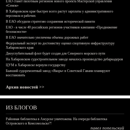
ЕАО станет пилотным регионом нового проекта Мастерской управления
«Сенеж»
В Хабаровском крае быстрее всего растут зарплаты у административного
персонала и рабочих
В ЕАО обсудили стратегию сохранения исторической памяти
ЕАО - в числе 40 российских регионов-участников кампании «Продвижение
безопасности»
В ЕАО значительно увеличены объемы дорожных работ
Федеральный эксперт по достоинству оценил спортивную инфраструктуру
Хабаровского края
Дноуглубительный флот будет создан для Северного морского пути
На Хабаровском судостроительном заводе началось производство дебаркадеров
ЦУМ в Хабаровске вернули государству
Бывший судоремонтный завод «Якорь» в Советской Гавани планируют
восстановить
Архив новостей >>
ИЗ БЛОГОВ
Районная библиотека в Амурске уничтожена. На очереди библиотека
Островского в Комсомольске?!
павел попельский