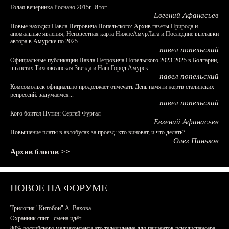
Голая вечеринка Роснано 2015г. Итог.
Евгений Афанасьев
Новые находки Павла Петровича Попельского: Архив газеты Природа и
аномальные явления, Неизвестная карта НижнеАмурЛага и Последние выставки
автора в Амурске по 2025
павел попельский
Официальные публикации Павла Петровича Попельского 2023-2025 в Болгарии,
в газетах Тихоокеанская Звезда и Наш Город Амурск
павел попельский
Комсомольск официально продолжает отмечать День памяти жертв сталинских
репрессий: задумаемся...
павел попельский
Кого боится Путин: Сергей Фургал
Евгений Афанасьев
Повышение платы в автобусах за проезд: кто виноват, и что делать?
Олег Паньков
Архив блогов >>
НОВОЕ НА ФОРУМЕ
Трилогия "Китобои" А. Вахова.
Охранник спит - смена идёт
80% российского медиаконтента это телевидение для пациентов психдиспансера