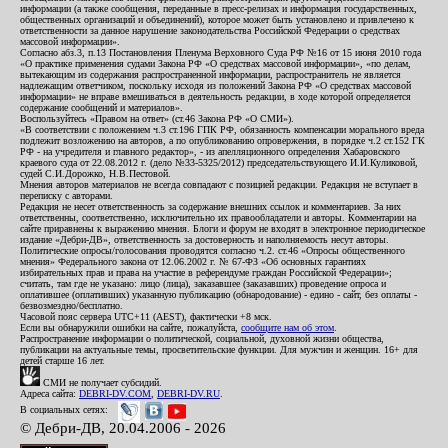
информации (а также сообщения, переданные в пресс-релизах и информация государственных,
общественных организаций и объединений), которое может быть установлено и привлечено к
ответственности за данное нарушение законодательства Российской Федерации о средствах
массовой информации».
Согласно абз.3, п.13 Постановления Пленума Верховного Суда РФ №16 от 15 июня 2010 года
«О практике применения судами Закона РФ «О средствах массовой информации», «по делам,
вытекающим из содержания распространенной информации, распространитель не является
надлежащим ответчиком, поскольку исходя из положений Закона РФ «О средствах массовой
информации» не вправе вмешиваться в деятельность редакции, в ходе которой определяется
содержание сообщений и материалов».
Воспользуйтесь «Правом на ответ» (ст.46 Закона РФ «О СМИ»).
«В соответствии с положением ч.3 ст.196 ГПК РФ, обязанность компенсации морального вреда
подлежит возложению на авторов, а по опубликованию опровержения, в порядке ч.2 ст.152 ГК
РФ - на учредителя и главного редактор», - из апелляционного определения Хабаровского
краевого суда от 22.08.2012 г. (дело №33-5325/2012) председательствующего И.И.Куликовой,
судей С.И.Дорожко, Н.В.Пестовой.
Мнения авторов материалов не всегда совпадают с позицией редакции. Редакция не вступает в
переписку с авторами.
Редакция не несет ответственность за содержание внешних ссылок и комментариев. За них
ответственны, соответственно, исключительно их правообладатели и авторы. Комментарии на
сайте приравнены к выражению мнения. Блоги и форум не входят в электронное периодическое
издание «Дебри-ДВ», ответственность за достоверность и наполняемость несут авторы.
Политические опросы/голосования проводятся согласно ч.2. ст.46 «Опросы общественного
мнения» Федерального закона от 12.06.2002 г. № 67-ФЗ «Об основных гарантиях
избирательных прав и права на участие в референдуме граждан Российской Федерации»;
считать, там где не указано: лицо (лица), заказавшее (заказавших) проведение опроса и
оплатившее (оплативших) указанную публикацию (обнародование) - едино - сайт, без оплаты -
безвозмездно/бесплатно.
Часовой пояс сервера UTC+11 (AEST), фактически +8 мск.
Если вы обнаружили ошибки на сайте, пожалуйста,
сообщите нам об этом
.
Распространение информации о политической, социальной, духовной жизни общества,
публикации на актуальные темы, просветительские функции. Для мужчин и женщин. 16+ для
детей старше 16 лет.
СМИ не получает субсидий.
Адреса сайта:
DEBRI-DV.COM
,
DEBRI-DV.RU
.
В социальных сетях:
© Дебри-ДВ, 20.04.2006 - 2026