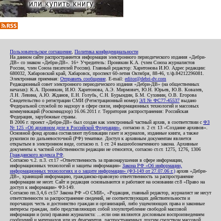
Пользовательское соглашение
,
Политика конфиденциальности
На данном сайте распространяется информация электронного периодического издания «Дебри-
ДВ» со знаком «Дебри-ДВ». 16+ Учредитель: Пронякин К.А. (член Союза журналистов
России, член Союза писателей России). Главный редактор: Харитонова И.Ю. Адрес редакции:
680032, Хабаровский край, Хабаровск, проспект 60-летия Октября, 88-46, т./ф.84212296081.
Электронная приемная:
Отправить сообщение
. E-mail:
editor@debri-dv.com
Редакционный совет электронного периодического издания «Дебри-ДВ» (на общественных
началах): К.А. Пронякин, И.Ю. Харитонова, А.Э. Мирмович, Ю.Н. Юрьев, Ю.В. Ковалев,
Л.Н. Левина, А.Ю. Жданов, Е.Н. Голубь, С.Н. Бурындин, Б.М. Сухинин, О.В. Егорова
Свидетельство о регистрации СМИ (Регистрационный номер)
ЭЛ № ФС77-45537
выдано
Федеральной службой по надзору в сфере связи, информационных технологий и массовых
коммуникаций (Роскомнадзор) 16.06.2011 г. Территория распространения: Российская
Федерация, зарубежные страны.
В 2006 г. проект «Дебри-ДВ» был создан как электронный частный архив, в соответствии с
ФЗ
№ 125 «Об архивном деле в Российской Федерации»
, согласно п. 2 ст. 13 «Создание архивов».
Основной фонд архива составляют публикации газет и журналов, изданные книги, а также
рукописи по дальневосточной (РФ) тематике. Доступ к архивным документам является
открытым в электронном виде, согласно п. 1 ст. 24 вышеобозначенного закона. Архивные
документы к частной собственности редакции не относятся, согласно ст.ст. 1275, 1276, 1306
Гражданского кодекса РФ
.
Согласно ч.2. п.3. ст.17 «Ответственность за правонарушения в сфере информации,
информационных технологий и защиты информации»
Закона РФ «Об информации,
информационных технологиях и о защите информации» (ФЗ-149 от 27.07.06 г.)
архив «Дебри-
ДВ», хранящий информацию, гражданско-правовую ответственность за распространение
информации не несет. Сайт и редакция основываются и работают на основании ст.8 «Право на
доступ к информации» ФЗ-149.
Согласно пп.3,4,6 ст.57 Закона РФ «О СМИ», «Редакция, главный редактор, журналист не несут
ответственности за распространение сведений, не соответствующих действительности и
порочащих честь и достоинство граждан и организаций, либо ущемляющих права и законные
интересы граждан, либо представляющих собой злоупотребление свободой массовой
информации и (или) правами журналиста: ...если они являются дословным воспроизведением
сообщений и материалов или их фрагментов, распространенных другим средством массовой