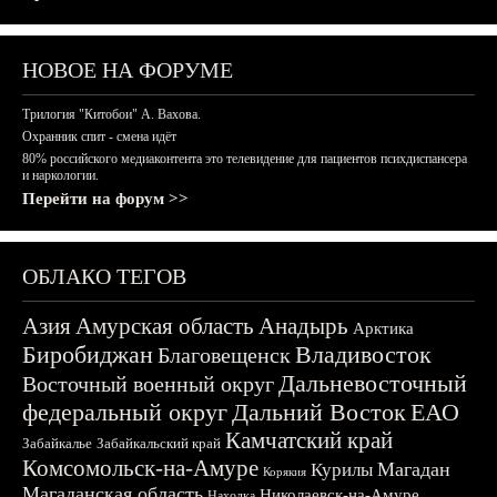
НОВОЕ НА ФОРУМЕ
Трилогия "Китобои" А. Вахова.
Охранник спит - смена идёт
80% российского медиаконтента это телевидение для пациентов психдиспансера
и наркологии.
Перейти на форум >>
ОБЛАКО ТЕГОВ
Азия
Амурская область
Анадырь
Арктика
Биробиджан
Владивосток
Благовещенск
Дальневосточный
Восточный военный округ
федеральный округ
Дальний Восток
ЕАО
Камчатский край
Забайкалье
Забайкальский край
Комсомольск-на-Амуре
Магадан
Курилы
Корякия
Магаданская область
Николаевск-на-Амуре
Находка