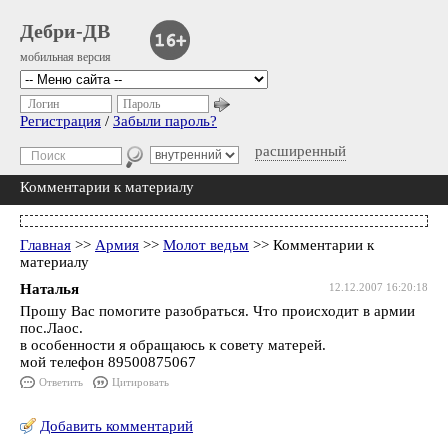
Дебри-ДВ
мобильная версия
Логин
Пароль
Регистрация
/
Забыли пароль?
расширенный
Комментарии к материалу
Главная
>>
Армия
>>
Молот ведьм
>> Комментарии к
материалу
Наталья
12.12.2007 16:20:18
Прошу Вас помогите разобраться. Что происходит в армии
пос.Лаос.
в особенности я обращаюсь к совету матерей.
мой телефон 89500875067
Ответить
Цитировать
Добавить комментарий