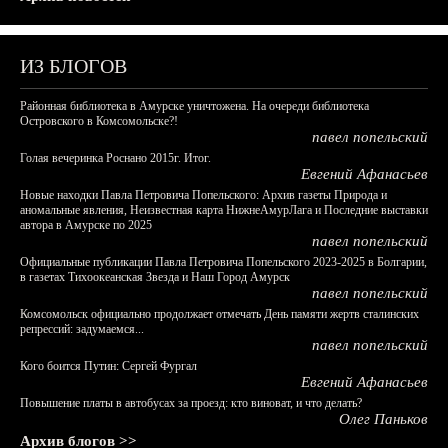
ИЗ БЛОГОВ
Районная библиотека в Амурске уничтожена. На очереди библиотека
Островского в Комсомольске?!
павел попельский
Голая вечеринка Роснано 2015г. Итог.
Евгений Афанасьев
Новые находки Павла Петровича Попельского: Архив газеты Природа и
аномальные явления, Неизвестная карта НижнеАмурЛага и Последние выставки
автора в Амурске по 2025
павел попельский
Официальные публикации Павла Петровича Попельского 2023-2025 в Болгарии,
в газетах Тихоокеанская Звезда и Наш Город Амурск
павел попельский
Комсомольск официально продолжает отмечать День памяти жертв сталинских
репрессий: задумаемся...
павел попельский
Кого боится Путин: Сергей Фургал
Евгений Афанасьев
Повышение платы в автобусах за проезд: кто виноват, и что делать?
Олег Паньков
Архив блогов >>