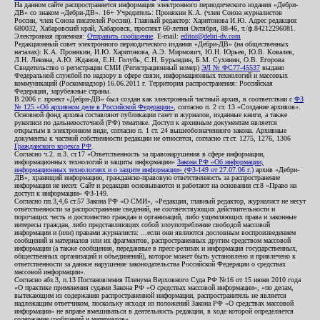
На данном сайте распространяется информация электронного периодического издания «Дебри-
ДВ» со знаком «Дебри-ДВ». 16+ Учредитель: Пронякин К.А. (член Союза журналистов
России, член Союза писателей России). Главный редактор: Харитонова И.Ю. Адрес редакции:
680032, Хабаровский край, Хабаровск, проспект 60-летия Октября, 88-46, т./ф.84212296081.
Электронная приемная:
Отправить сообщение
. E-mail:
editor@debri-dv.com
Редакционный совет электронного периодического издания «Дебри-ДВ» (на общественных
началах): К.А. Пронякин, И.Ю. Харитонова, А.Э. Мирмович, Ю.Н. Юрьев, Ю.В. Ковалев,
Л.Н. Левина, А.Ю. Жданов, Е.Н. Голубь, С.Н. Бурындин, Б.М. Сухинин, О.В. Егорова
Свидетельство о регистрации СМИ (Регистрационный номер)
ЭЛ № ФС77-45537
выдано
Федеральной службой по надзору в сфере связи, информационных технологий и массовых
коммуникаций (Роскомнадзор) 16.06.2011 г. Территория распространения: Российская
Федерация, зарубежные страны.
В 2006 г. проект «Дебри-ДВ» был создан как электронный частный архив, в соответствии с
ФЗ
№ 125 «Об архивном деле в Российской Федерации»
, согласно п. 2 ст. 13 «Создание архивов».
Основной фонд архива составляют публикации газет и журналов, изданные книги, а также
рукописи по дальневосточной (РФ) тематике. Доступ к архивным документам является
открытым в электронном виде, согласно п. 1 ст. 24 вышеобозначенного закона. Архивные
документы к частной собственности редакции не относятся, согласно ст.ст. 1275, 1276, 1306
Гражданского кодекса РФ
.
Согласно ч.2. п.3. ст.17 «Ответственность за правонарушения в сфере информации,
информационных технологий и защиты информации»
Закона РФ «Об информации,
информационных технологиях и о защите информации» (ФЗ-149 от 27.07.06 г.)
архив «Дебри-
ДВ», хранящий информацию, гражданско-правовую ответственность за распространение
информации не несет. Сайт и редакция основываются и работают на основании ст.8 «Право на
доступ к информации» ФЗ-149.
Согласно пп.3,4,6 ст.57 Закона РФ «О СМИ», «Редакция, главный редактор, журналист не несут
ответственности за распространение сведений, не соответствующих действительности и
порочащих честь и достоинство граждан и организаций, либо ущемляющих права и законные
интересы граждан, либо представляющих собой злоупотребление свободой массовой
информации и (или) правами журналиста: ...если они являются дословным воспроизведением
сообщений и материалов или их фрагментов, распространенных другим средством массовой
информации (а также сообщения, переданные в пресс-релизах и информация государственных,
общественных организаций и объединений), которое может быть установлено и привлечено к
ответственности за данное нарушение законодательства Российской Федерации о средствах
массовой информации».
Согласно абз.3, п.13 Постановления Пленума Верховного Суда РФ №16 от 15 июня 2010 года
«О практике применения судами Закона РФ «О средствах массовой информации», «по делам,
вытекающим из содержания распространенной информации, распространитель не является
надлежащим ответчиком, поскольку исходя из положений Закона РФ «О средствах массовой
информации» не вправе вмешиваться в деятельность редакции, в ходе которой определяется
содержание сообщений и материалов».