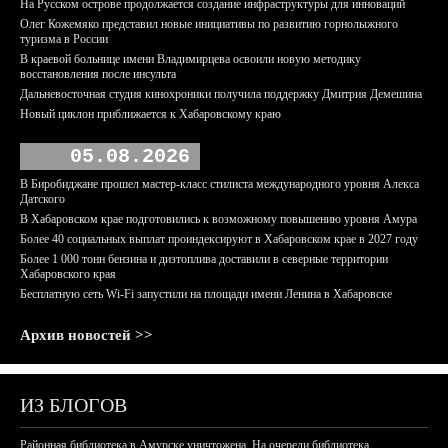
На Русском острове продолжается создание инфраструктуры для инноваций
Олег Кожемяко представил новые инициативы по развитию горнолыжного
туризма в России
В краевой больнице имени Владимирцева освоили новую методику
восстановления после инсульта
Дальневосточная студия кинохроники получила поддержку Дмитрия Демешина
Новый циклон приближается к Хабаровскому краю
05.08.2026
В Биробиджане прошел мастер-класс стилиста международного уровня Алекса
Датского
В Хабаровском крае подготовились к возможному повышению уровня Амура
Более 40 социальных выплат проиндексируют в Хабаровском крае в 2027 году
Более 1 000 тонн бензина и дизтоплива доставили в северные территории
Хабаровского края
Бесплатную сеть Wi-Fi запустили на площади имени Ленина в Хабаровске
Архив новостей >>
ИЗ БЛОГОВ
Районная библиотека в Амурске уничтожена. На очереди библиотека