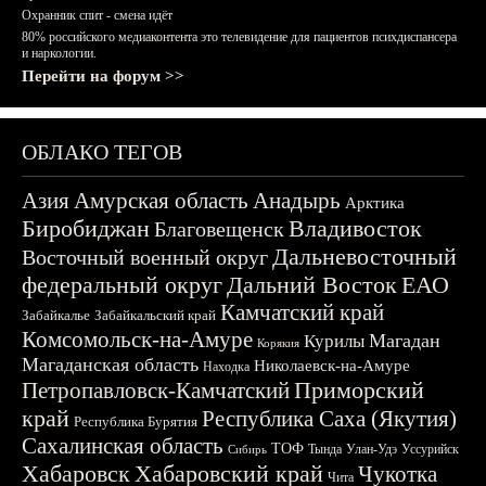
Охранник спит - смена идёт
80% российского медиаконтента это телевидение для пациентов психдиспансера
и наркологии.
Перейти на форум >>
ОБЛАКО ТЕГОВ
Азия
Амурская область
Анадырь
Арктика
Биробиджан
Владивосток
Благовещенск
Дальневосточный
Восточный военный округ
федеральный округ
Дальний Восток
ЕАО
Камчатский край
Забайкалье
Забайкальский край
Комсомольск-на-Амуре
Магадан
Курилы
Корякия
Магаданская область
Николаевск-на-Амуре
Находка
Приморский
Петропавловск-Камчатский
край
Республика Саха (Якутия)
Республика Бурятия
Сахалинская область
ТОФ
Тында
Улан-Удэ
Уссурийск
Сибирь
Хабаровск
Хабаровский край
Чукотка
Чита