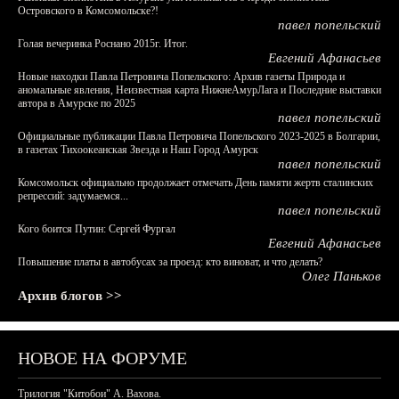
Островского в Комсомольске?!
павел попельский
Голая вечеринка Роснано 2015г. Итог.
Евгений Афанасьев
Новые находки Павла Петровича Попельского: Архив газеты Природа и
аномальные явления, Неизвестная карта НижнеАмурЛага и Последние выставки
автора в Амурске по 2025
павел попельский
Официальные публикации Павла Петровича Попельского 2023-2025 в Болгарии,
в газетах Тихоокеанская Звезда и Наш Город Амурск
павел попельский
Комсомольск официально продолжает отмечать День памяти жертв сталинских
репрессий: задумаемся...
павел попельский
Кого боится Путин: Сергей Фургал
Евгений Афанасьев
Повышение платы в автобусах за проезд: кто виноват, и что делать?
Олег Паньков
Архив блогов >>
НОВОЕ НА ФОРУМЕ
Трилогия "Китобои" А. Вахова.