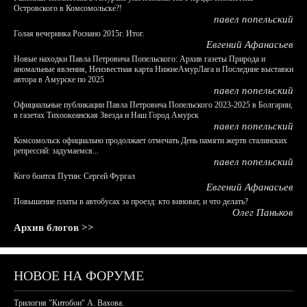
Островского в Комсомольске?!
павел попельский
Голая вечеринка Роснано 2015г. Итог.
Евгений Афанасьев
Новые находки Павла Петровича Попельского: Архив газеты Природа и
аномальные явления, Неизвестная карта НижнеАмурЛага и Последние выставки
автора в Амурске по 2025
павел попельский
Официальные публикации Павла Петровича Попельского 2023-2025 в Болгарии,
в газетах Тихоокеанская Звезда и Наш Город Амурск
павел попельский
Комсомольск официально продолжает отмечать День памяти жертв сталинских
репрессий: задумаемся...
павел попельский
Кого боится Путин: Сергей Фургал
Евгений Афанасьев
Повышение платы в автобусах за проезд: кто виноват, и что делать?
Олег Паньков
Архив блогов >>
НОВОЕ НА ФОРУМЕ
Трилогия "Китобои" А. Вахова.