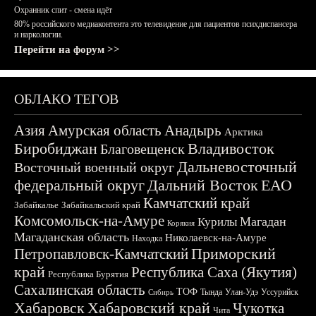
Охранник спит - смена идёт
80% российского медиаконтента это телевидение для пациентов психдиспансера
и наркологии.
Перейти на форум >>
ОБЛАКО ТЕГОВ
Азия
Амурская область
Анадырь
Арктика
Биробиджан
Владивосток
Благовещенск
Дальневосточный
Восточный военный округ
федеральный округ
Дальний Восток
ЕАО
Камчатский край
Забайкалье
Забайкальский край
Комсомольск-на-Амуре
Магадан
Курилы
Корякия
Магаданская область
Николаевск-на-Амуре
Находка
Приморский
Петропавловск-Камчатский
край
Республика Саха (Якутия)
Республика Бурятия
Сахалинская область
ТОФ
Тында
Улан-Удэ
Уссурийск
Сибирь
Хабаровск
Хабаровский край
Чукотка
Чита