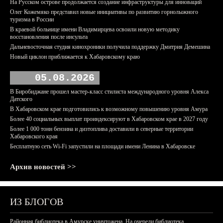
На Русском острове продолжается создание инфраструктуры для инноваций
Олег Кожемяко представил новые инициативы по развитию горнолыжного
туризма в России
В краевой больнице имени Владимирцева освоили новую методику
восстановления после инсульта
Дальневосточная студия кинохроники получила поддержку Дмитрия Демешина
Новый циклон приближается к Хабаровскому краю
05.08.2026
В Биробиджане прошел мастер-класс стилиста международного уровня Алекса
Датского
В Хабаровском крае подготовились к возможному повышению уровня Амура
Более 40 социальных выплат проиндексируют в Хабаровском крае в 2027 году
Более 1 000 тонн бензина и дизтоплива доставили в северные территории
Хабаровского края
Бесплатную сеть Wi-Fi запустили на площади имени Ленина в Хабаровске
Архив новостей >>
ИЗ БЛОГОВ
Районная библиотека в Амурске уничтожена. На очереди библиотека