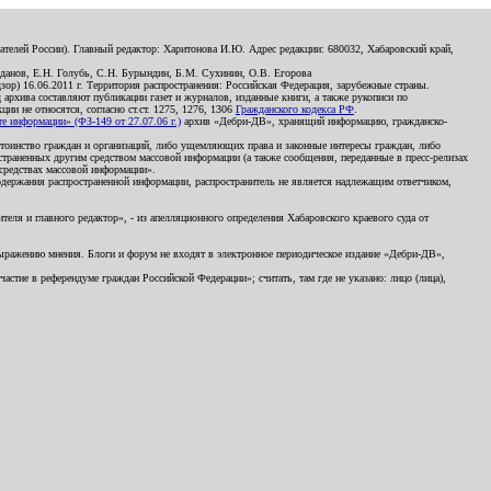
телей России). Главный редактор: Харитонова И.Ю. Адрес редакции: 680032, Хабаровский край,
данов, Е.Н. Голубь, С.Н. Бурындин, Б.М. Сухинин, О.В. Егорова
р) 16.06.2011 г. Территория распространения: Российская Федерация, зарубежные страны.
д архива составляют публикации газет и журналов, изданные книги, а также рукописи по
и не относятся, согласно ст.ст. 1275, 1276, 1306
Гражданского кодекса РФ
.
 информации» (ФЗ-149 от 27.07.06 г.)
архив «Дебри-ДВ», хранящий информацию, гражданско-
остоинство граждан и организаций, либо ущемляющих права и законные интересы граждан, либо
страненных другим средством массовой информации (а также сообщения, переданные в пресс-релизах
 средствах массовой информации».
держания распространенной информации, распространитель не является надлежащим ответчиком,
еля и главного редактор», - из апелляционного определения Хабаровского краевого суда от
 выражению мнения. Блоги и форум не входят в электронное периодическое издание «Дебри-ДВ»,
стие в референдуме граждан Российской Федерации»; считать, там где не указано: лицо (лица),