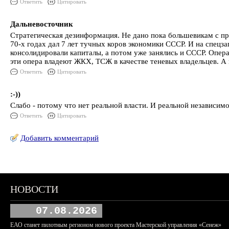
Ответить
Цитировать
Дальневосточник
Стратегическая дезинформация. Не дано пока большевикам с пр
70-х годах дал 7 лет тучных коров экономики СССР. И на спецз
консолидировали капиталы, а потом уже занялись и СССР. Опера
эти опера владеют ЖКХ, ТСЖ в качестве теневых владельцев. А 
Ответить
Цитировать
:-))
Слабо - потому что нет реальной власти. И реальной независимо
Ответить
Цитировать
Добавить комментарий
НОВОСТИ
07.08.2026
ЕАО станет пилотным регионом нового проекта Мастерской управления «Сенеж»