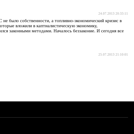
24.07.2013 20:33:11
 не было собственности, а топливно-экономический кризис в
которые вложили в каптиалистическую экономику,
ился законными методами. Началось беззаконие. И сегодня все
25.07.2013 21:10:01