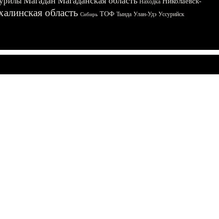
Магадан
Магаданская область
урилы
Николаевск-
Находка
халинская область
ТОФ
Тында
Улан-Удэ
Уссурийск
Сибирь