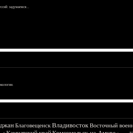
сий: задумаемся...
ркологии.
джан
Владивосток
Благовещенск
Восточный воен