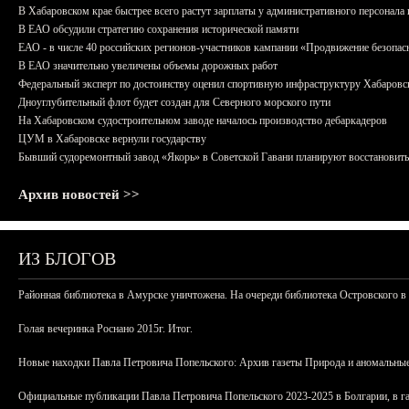
В Хабаровском крае быстрее всего растут зарплаты у административного персонала 
В ЕАО обсудили стратегию сохранения исторической памяти
ЕАО - в числе 40 российских регионов-участников кампании «Продвижение безопас
В ЕАО значительно увеличены объемы дорожных работ
Федеральный эксперт по достоинству оценил спортивную инфраструктуру Хабаровс
Дноуглубительный флот будет создан для Северного морского пути
На Хабаровском судостроительном заводе началось производство дебаркадеров
ЦУМ в Хабаровске вернули государству
Бывший судоремонтный завод «Якорь» в Советской Гавани планируют восстановить
Архив новостей >>
ИЗ БЛОГОВ
Районная библиотека в Амурске уничтожена. На очереди библиотека Островского в
Голая вечеринка Роснано 2015г. Итог.
Новые находки Павла Петровича Попельского: Архив газеты Природа и аномальные
Официальные публикации Павла Петровича Попельского 2023-2025 в Болгарии, в г