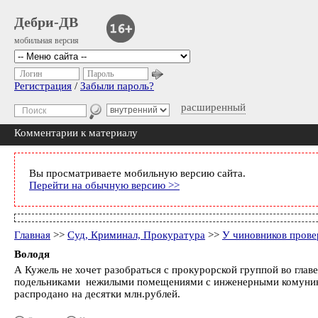
Дебри-ДВ
мобильная версия
Логин
Пароль
Регистрация
/
Забыли пароль?
расширенный
Комментарии к материалу
Вы просматриваете мобильную версию сайта.
Перейти на обычную версию >>
Главная
>>
Суд, Криминал, Прокуратура
>>
У чиновников прове
Володя
А Кужель не хочет разобраться с прокурорской группой во гл
подельниками нежилыми помещениями с инженерными комуникац
распродано на десятки млн.рублей.