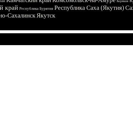
Камчатский край
Комсомольск-на-Амуре
К
рай
Корякия
й край
Республика Саха (Якутия)
Са
Республика Бурятия
о-Сахалинск
Якутск