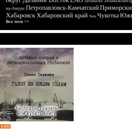
Забайкалье
Забайкальский к
Приморски
Петропавловск-Камчатский
на-Амуре
Хабаровск
Хабаровский край
Чукотка
Южн
Чита
Все теги >>