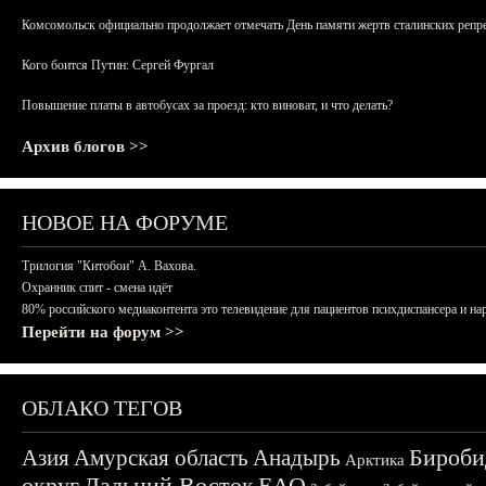
Комсомольск официально продолжает отмечать День памяти жертв сталинских репрес
Кого боится Путин: Сергей Фургал
Повышение платы в автобусах за проезд: кто виноват, и что делать?
Архив блогов >>
НОВОЕ НА ФОРУМЕ
Трилогия "Китобои" А. Вахова.
Охранник спит - смена идёт
80% российского медиаконтента это телевидение для пациентов психдиспансера и на
Перейти на форум >>
ОБЛАКО ТЕГОВ
Бироби
Азия
Амурская область
Анадырь
Арктика
округ
Дальний Восток
ЕАО