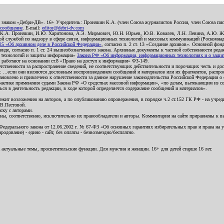
о знаком «Дебри-ДВ». 16+ Учредитель: Пронякин К.А. (член Союза журналистов России, член Союза писа
 сообщение
. E-mail:
editor@debri-dv.com
): К.А. Пронякин, И.Ю. Харитонова, А.Э. Мирмович, Ю.Н. Юрьев, Ю.В. Ковалев, Л.Н. Левина, А.Ю. Ж
 службой по надзору в сфере связи, информационных технологий и массовых коммуникаций (Роскомнадзо
5 «Об архивном деле в Российской Федерации»
, согласно п. 2 ст. 13 «Создание архивов». Основной фон
е, согласно п. 1 ст. 24 вышеобозначенного закона. Архивные документы к частной собственности редакци
ых технологий и защиты информации»
Закона РФ «Об информации, информационных технологиях и о защите
и работают на основании ст.8 «Право на доступ к информации» ФЗ-149.
етственности за распространение сведений, не соответствующих действительности и порочащих честь и д
 ...если они являются дословным воспроизведением сообщений и материалов или их фрагментов, распро
новлено и привлечено к ответственности за данное нарушение законодательства Российской Федерации о
актике применения судами Закона РФ «О средствах массовой информации», «по делам, вытекающим из со
ся в деятельность редакции, в ходе которой определяется содержание сообщений и материалов».
жит возложению на авторов, а по опубликованию опровержения, в порядке ч.2 ст.152 ГК РФ - на учредит
.В.Пестовой.
ску с авторами.
енны, соответственно, исключительно их правообладатели и авторы. Комментарии на сайте приравнены к
дерального закона от 12.06.2002 г. № 67-ФЗ «Об основных гарантиях избирательных прав и права на уча
дование) - едино - сайт, без оплаты - безвозмездно/бесплатно.
 актуальные темы, просветительские функции. Для мужчин и женщин. 16+ для детей старше 16 лет.