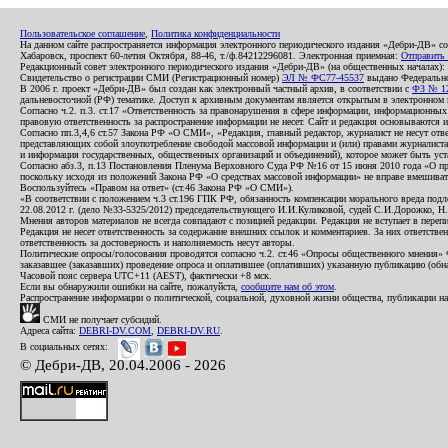
Пользовательское соглашение
,
Политика конфиденциальности
На данном сайте распространяется информация электронного периодического издания «Дебри-ДВ» с
Хабаровск, проспект 60-летия Октября, 88-46, т./ф.84212296081. Электронная приемная:
Отправить
Редакционный совет электронного периодического издания «Дебри-ДВ» (на общественных началах
Свидетельство о регистрации СМИ (Регистрационный номер)
ЭЛ № ФС77-45537
выдано Федеральной
В 2006 г. проект «Дебри-ДВ» был создан как электронный частный архив, в соответствии с
ФЗ № 12
дальневосточной (РФ) тематике. Доступ к архивным документам является открытым в электронном вид
Согласно ч.2. п.3. ст.17 «Ответственность за правонарушения в сфере информации, информационн
правовую ответственность за распространение информации не несет. Сайт и редакция основываются 
Согласно пп.3,4,6 ст.57 Закона РФ «О СМИ», «Редакция, главный редактор, журналист не несут отв
представляющих собой злоупотребление свободой массовой информации и (или) правами журналиста:
и информация государственных, общественных организаций и объединений), которое может быть уста
Согласно абз.3, п.13 Постановления Пленума Верховного Суда РФ №16 от 15 июня 2010 года «О пр
поскольку исходя из положений Закона РФ «О средствах массовой информации» не вправе вмешивать
Воспользуйтесь «Правом на ответ» (ст.46 Закона РФ «О СМИ»).
«В соответствии с положением ч.3 ст.196 ГПК РФ, обязанность компенсации морального вреда подле
22.08.2012 г. (дело №33-5325/2012) председательствующего И.И.Куликовой, судей С.И.Дорожко, Н
Мнения авторов материалов не всегда совпадают с позицией редакции. Редакция не вступает в перепи
Редакция не несет ответственность за содержание внешних ссылок и комментариев. За них ответств
ответственность за достоверность и наполняемость несут авторы.
Политические опросы/голосования проводятся согласно ч.2. ст.46 «Опросы общественного мнения» Фе
заказавшее (заказавших) проведение опроса и оплатившее (оплативших) указанную публикацию (обнаро
Часовой пояс сервера UTC+11 (AEST), фактически +8 мск.
Если вы обнаружили ошибки на сайте, пожалуйста,
сообщите нам об этом
.
Распространение информации о политической, социальной, духовной жизни общества, публикации на
СМИ не получает субсидий.
Адреса сайта:
DEBRI-DV.COM
,
DEBRI-DV.RU
.
В социальных сетях:
© Дебри-ДВ, 20.04.2006 - 2026