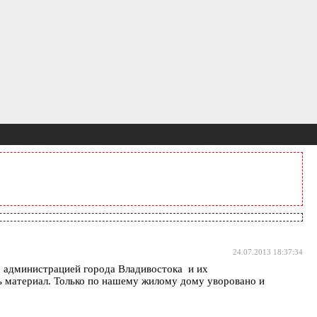
24.07.2013 18:37:34
с администрацией города Владивостока и их
 материал. Только по нашему жилому дому уворовано и