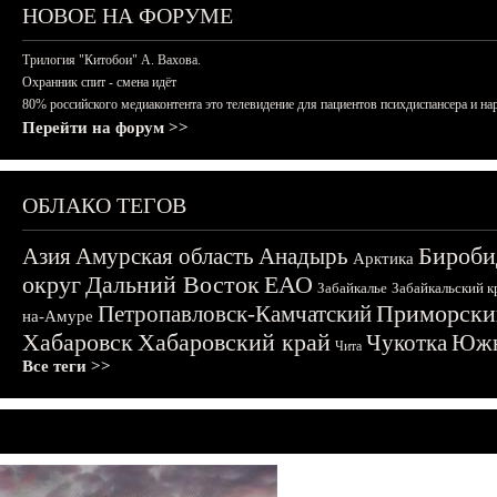
НОВОЕ НА ФОРУМЕ
Трилогия "Китобои" А. Вахова.
Охранник спит - смена идёт
80% российского медиаконтента это телевидение для пациентов психдиспансера и на
Перейти на форум >>
ОБЛАКО ТЕГОВ
Бироби
Азия
Амурская область
Анадырь
Арктика
округ
Дальний Восток
ЕАО
Забайкалье
Забайкальский к
Приморски
Петропавловск-Камчатский
на-Амуре
Хабаровск
Хабаровский край
Чукотка
Южн
Чита
Все теги >>