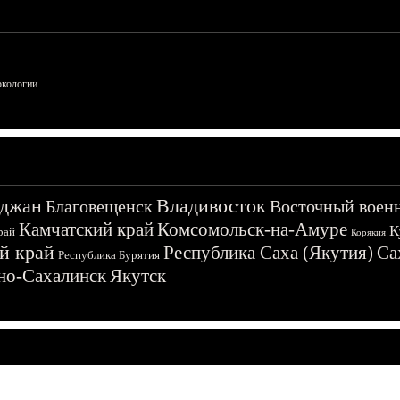
ркологии.
джан
Владивосток
Благовещенск
Восточный воен
Камчатский край
Комсомольск-на-Амуре
К
рай
Корякия
й край
Республика Саха (Якутия)
Са
Республика Бурятия
о-Сахалинск
Якутск