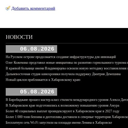
Добавить комментарий
НОВОСТИ
06.08.2026
На Русском острове продолжается создание инфраструктуры для инноваций
Олег Кожемяко представил новые инициативы по развитию горнолыжного туризма 
В краевой больнице имени Владимирцева освоили новую методику восстановления п
Дальневосточная студия кинохроники получила поддержку Дмитрия Демешина
Новый циклон приближается к Хабаровскому краю
05.08.2026
В Биробиджане прошел мастер-класс стилиста международного уровня Алекса Датс
В Хабаровском крае подготовились к возможному повышению уровня Амура
Более 40 социальных выплат проиндексируют в Хабаровском крае в 2027 году
Более 1 000 тонн бензина и дизтоплива доставили в северные территории Хабаровск
Бесплатную сеть Wi-Fi запустили на площади имени Ленина в Хабаровске