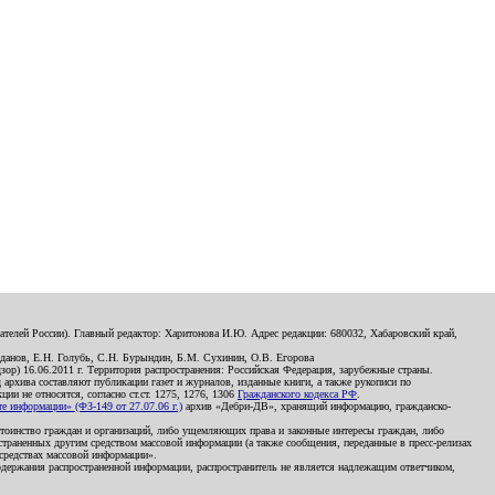
телей России). Главный редактор: Харитонова И.Ю. Адрес редакции: 680032, Хабаровский край,
данов, Е.Н. Голубь, С.Н. Бурындин, Б.М. Сухинин, О.В. Егорова
р) 16.06.2011 г. Территория распространения: Российская Федерация, зарубежные страны.
д архива составляют публикации газет и журналов, изданные книги, а также рукописи по
и не относятся, согласно ст.ст. 1275, 1276, 1306
Гражданского кодекса РФ
.
 информации» (ФЗ-149 от 27.07.06 г.)
архив «Дебри-ДВ», хранящий информацию, гражданско-
остоинство граждан и организаций, либо ущемляющих права и законные интересы граждан, либо
страненных другим средством массовой информации (а также сообщения, переданные в пресс-релизах
 средствах массовой информации».
держания распространенной информации, распространитель не является надлежащим ответчиком,