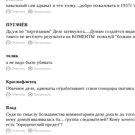
навальный сам адвакат и что толку....добро пожаловать в 1937г \
Ответить
Цитировать
ПУГАЧЁВ
Да,уж по "партизанам" Дело затянулось....Думаю создаётся види
такого не весёлого результата на КОМЕНТЫ пожалуй "больше не
Ответить
Цитировать
толик
а не надо было убивать
Ответить
Цитировать
Краснофлотец
Обычное дело, адвокаты отрабатывают ссвои гонорары пытаясь 
Ответить
Цитировать
Влад
Судя по смыслу большинства комментариев дело дошло до того,
нему домой вваливалась ба... группа следователей? Кому хочетс
есть "юридический предел"?
Ответить
Цитировать