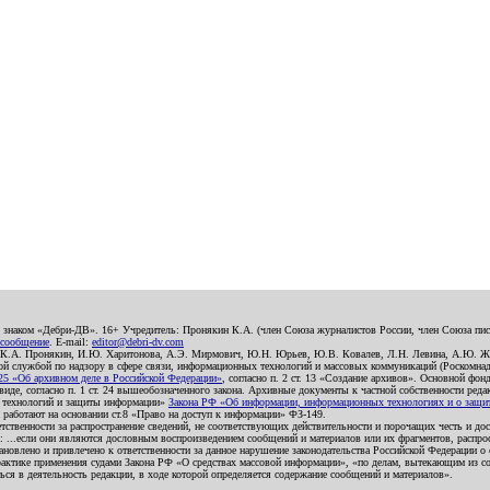
о знаком «Дебри-ДВ». 16+ Учредитель: Пронякин К.А. (член Союза журналистов России, член Союза писа
 сообщение
. E-mail:
editor@debri-dv.com
): К.А. Пронякин, И.Ю. Харитонова, А.Э. Мирмович, Ю.Н. Юрьев, Ю.В. Ковалев, Л.Н. Левина, А.Ю. Ж
 службой по надзору в сфере связи, информационных технологий и массовых коммуникаций (Роскомнадзо
5 «Об архивном деле в Российской Федерации»
, согласно п. 2 ст. 13 «Создание архивов». Основной фон
е, согласно п. 1 ст. 24 вышеобозначенного закона. Архивные документы к частной собственности редакци
ых технологий и защиты информации»
Закона РФ «Об информации, информационных технологиях и о защите
и работают на основании ст.8 «Право на доступ к информации» ФЗ-149.
етственности за распространение сведений, не соответствующих действительности и порочащих честь и д
 ...если они являются дословным воспроизведением сообщений и материалов или их фрагментов, распро
новлено и привлечено к ответственности за данное нарушение законодательства Российской Федерации о
актике применения судами Закона РФ «О средствах массовой информации», «по делам, вытекающим из со
ся в деятельность редакции, в ходе которой определяется содержание сообщений и материалов».