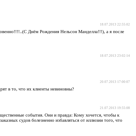
18.07.2013 22:55:02
овенно!!!!..(С Днём Рождения Нельсон Манделла!!!), а я после
18.07.2013 23:02:14
20.07.2013 17:00:07
рят в то, что их клиенты невиновны?
21.07.2013 19:55:08
щественные события. Они и правда: Кому хочется, чтобы к
заказных судов болезненно избавляться от иллюзии того, что