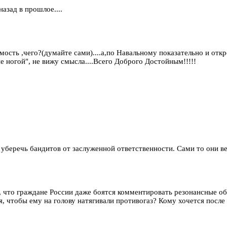
назад в прошлое....
мость ,чего?(думайте сами)....а,по Навальному показательно и откр
 ногой", не вижу смысла....Всего Доброго Достойным!!!!!
уберечь бандитов от заслуженной ответственности. Сами то они ве
 что граждане России даже боятся комментировать резонансные об
я, чтобы ему на голову натягивали противогаз? Кому хочется после 