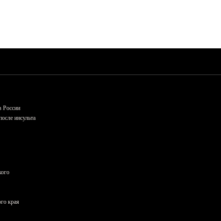
в России
осле инсульта
кого
ого края