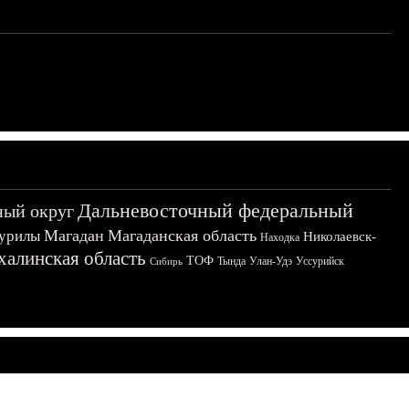
Дальневосточный федеральный
ный округ
Магадан
Магаданская область
урилы
Николаевск-
Находка
халинская область
ТОФ
Тында
Улан-Удэ
Уссурийск
Сибирь