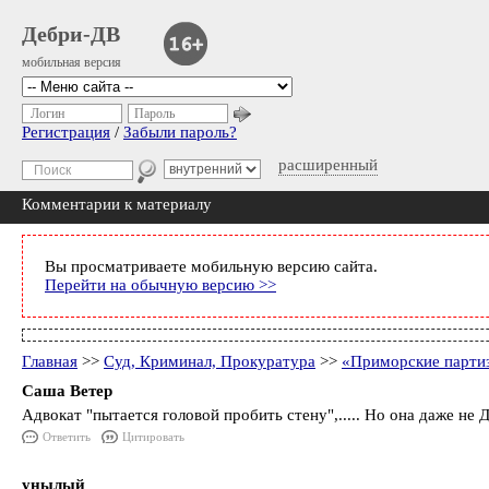
Дебри-ДВ
мобильная версия
Логин
Пароль
Регистрация
/
Забыли пароль?
расширенный
Комментарии к материалу
Вы просматриваете мобильную версию сайта.
Перейти на обычную версию >>
Главная
>>
Суд, Криминал, Прокуратура
>>
«Приморские партиз
Саша Ветер
Адвокат "пытается головой пробить стену",..... Но она даже не 
Ответить
Цитировать
унылый